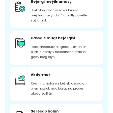
Bejergi meýilnamasy
Bilet almakdan wiza we bejeriş
meýilnamasynda iň amatly paketleri
saýlamak
Hassale mugt bejergisi
Experiencedurtda tejribeli lukmanlar
bilen iň abraýly hassahanalarda iň
gowy ideg alyň
Akdyrmak
Resminamalar we beýleki desgalar
bilen howlukmaç boşatma prosesi
alada edilýär
Seresap boluň