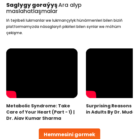
Saglygy goraýyş
Ara alyp
maslahatlaşmalar
Iň tejribeli lukmanlar we lukmançylyk hünärmenleri bilen biziň
platformamyzda näsaglaryň pikirleri bilen synlar we möhüm
çekişme.
Metabolic Syndrome: Take
Surprising Reasons fo
Care of Your Heart (Part - 1) |
in Adults By Dr. Mudas
Dr. Ajay Kumar Sharma
Hemmesini gormek