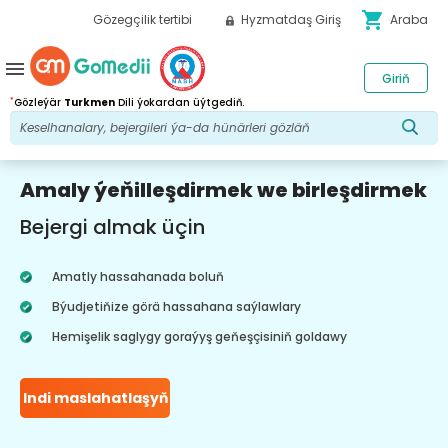
shopping_cart
Gözegçilik tertibi
Hyzmatdaş Giriş
Araba
menu
Giriň
*
Gözleýär
Turkmen
Dili ýokardan üýtgediň.
Amaly ýeňilleşdirmek we birleşdirmek
Bejergi almak üçin
Amatly hassahanada boluň
Býudjetiňize görä hassahana saýlawlary
Hemişelik saglygy goraýyş geňeşçisiniň goldawy
Indi maslahatlaşyň