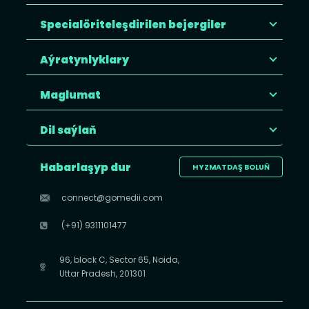
Specialöriteleşdirilen bejergiler
Aýratynlyklary
Maglumat
Dil saýlaň
Habarlaşyp dur
HYZMATDAŞ BOLUŇ
connect@gomedii.com
(+91) 9311101477
96, block C, Sector 65, Noida,
Uttar Pradesh, 201301