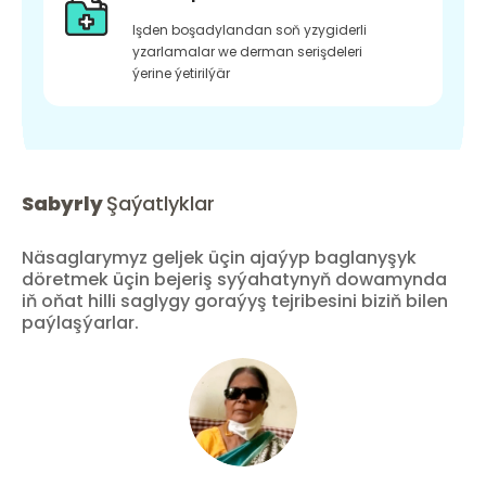
Işden boşadylandan soň yzygiderli
yzarlamalar we derman serişdeleri
ýerine ýetirilýär
Sabyrly
Şaýatlyklar
Näsaglarymyz geljek üçin ajaýyp baglanyşyk
döretmek üçin bejeriş syýahatynyň dowamynda
iň oňat hilli saglygy goraýyş tejribesini biziň bilen
paýlaşýarlar.