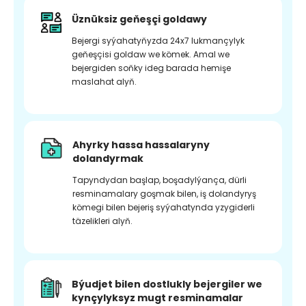
Üznüksiz geňeşçi goldawy
Bejergi syýahatyňyzda 24x7 lukmançylyk
geňeşçisi goldaw we kömek. Amal we
bejergiden soňky ideg barada hemişe
maslahat alyň.
Ahyrky hassa hassalaryny
dolandyrmak
Tapyndydan başlap, boşadylýança, dürli
resminamalary goşmak bilen, iş dolandyryş
kömegi bilen bejeriş syýahatynda yzygiderli
täzelikleri alyň.
Býudjet bilen dostlukly bejergiler we
kynçylyksyz mugt resminamalar