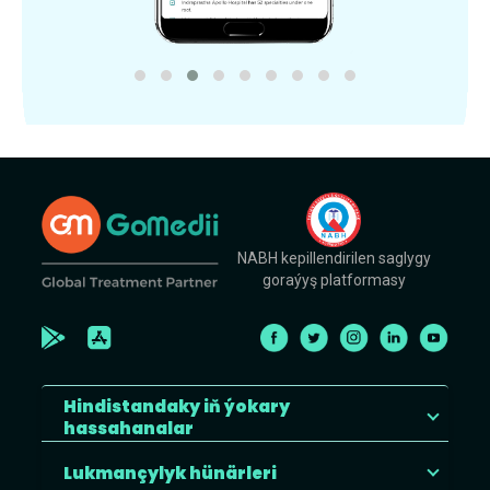
NABH kepillendirilen saglygy
goraýyş platformasy
Hindistandaky iň ýokary
hassahanalar
Lukmançylyk hünärleri