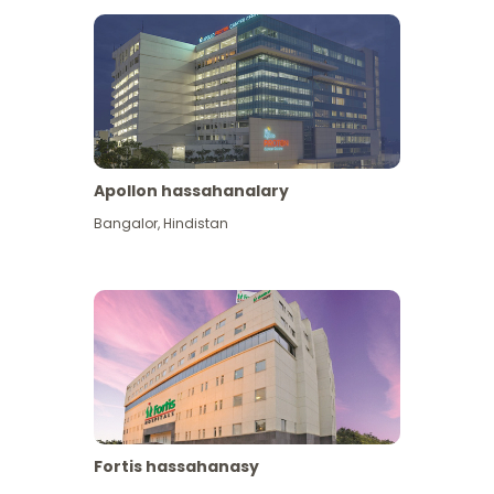
Apollon hassahanalary
Has giňişleýin gör
Bangalor
,
Hindistan
Fortis hassahanasy