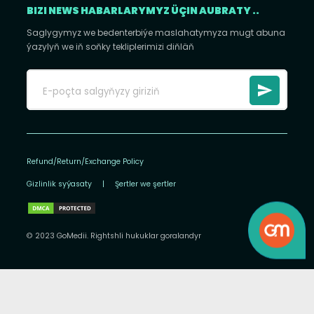
BIZI NEWS HABARLARYMYZ ÜÇIN AUBRATY ..
Saglygymyz we bedenterbiýe maslahatymyza mugt abuna
ýazylyň we iň soňky tekliplerimizi diňläň
Refund/Return/Exchange Policy
Gizlinlik syýasaty
|
Şertler we şertler
© 2023 GoMedii. Rightshli hukuklar goralandyr