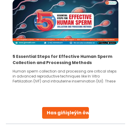
5 Essential Steps for Effective Human Sperm
Collection and Processing Methods
Human sperm collection and processing are critical steps
in advanced reproductive techniques like In Vitro
Fertilization (IVF) and intrauterine insemination (IUI). These
methods enable medical professionals to tackle fertility
challenges and help couples achieve their dream of
parenthood. Skilled technicians collect sperm using
specialized procedures to ensure optimal quality. Once
collected, they process the
Has giňişleýin öwreniň
Continue Reading