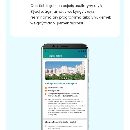
Custöriteleşdirilen bejeriş usullaryny alyň.
Býudjet üçin amatly we kynçylyksyz
resminamalary programma arkaly ýüklemek
we gaýtadan işlemek tejribesi.