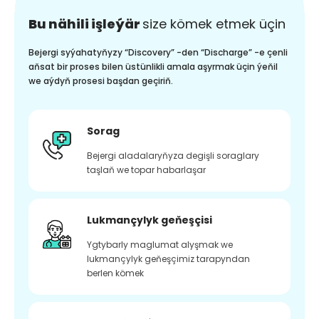
Bu nähili işleýär
size kömek etmek üçin
Bejergi syýahatyňyzy “Discovery” -den “Discharge” -e çenli
aňsat bir proses bilen üstünlikli amala aşyrmak üçin ýeňil
we aýdyň prosesi başdan geçiriň.
Sorag
Bejergi aladalaryňyza degişli soraglary
taşlaň we topar habarlaşar
Lukmançylyk geňeşçisi
Ygtybarly maglumat alyşmak we
lukmançylyk geňeşçimiz tarapyndan
berlen kömek