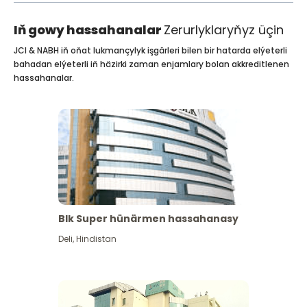
Iň gowy hassahanalar
Zerurlyklaryňyz üçin
JCI & NABH iň oňat lukmançylyk işgärleri bilen bir hatarda elýeterli
bahadan elýeterli iň häzirki zaman enjamlary bolan akkreditlenen
hassahanalar.
Blk Super hünärmen hassahanasy
Deli
,
Hindistan