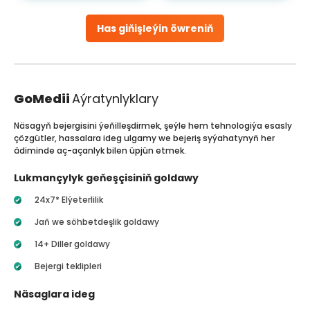
Has giňişleýin öwreniň
GoMedii
Aýratynlyklary
Näsagyň bejergisini ýeňilleşdirmek, şeýle hem tehnologiýa esasly
çözgütler, hassalara ideg ulgamy we bejeriş syýahatynyň her
ädiminde aç-açanlyk bilen üpjün etmek.
Lukmançylyk geňeşçisiniň goldawy
24x7* Elýeterlilik
Jaň we söhbetdeşlik goldawy
14+ Diller goldawy
Bejergi teklipleri
Näsaglara ideg