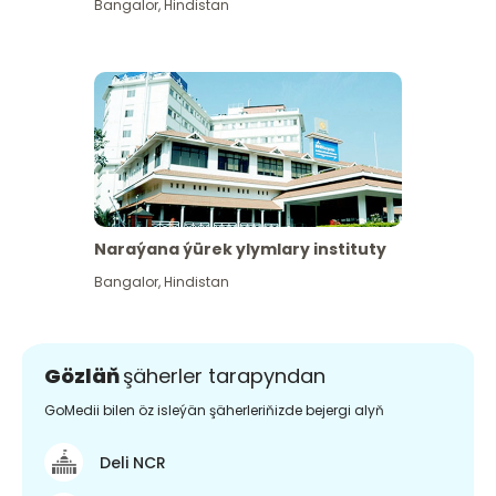
Bangalor
,
Hindistan
Naraýana ýürek ylymlary instituty
Bangalor
,
Hindistan
Gözläň
şäherler tarapyndan
GoMedii bilen öz isleýän şäherleriňizde bejergi alyň
Deli NCR