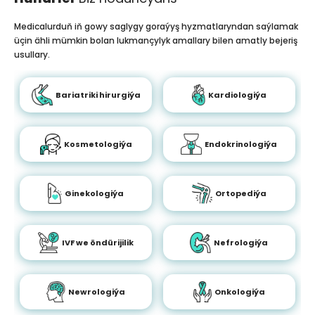
Medicalurduň iň gowy saglygy goraýyş hyzmatlaryndan saýlamak
üçin ähli mümkin bolan lukmançylyk amallary bilen amatly bejeriş
usullary.
Bariatriki hirurgiýa
Kardiologiýa
Kosmetologiýa
Endokrinologiýa
Ginekologiýa
Ortopediýa
IVF we öndürijilik
Nefrologiýa
Newrologiýa
Onkologiýa