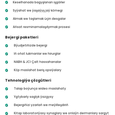
Keselhanada bagyşlanan işgärler
Syýahat we ýaşaýyş jaý kömegi
Almak we taşlamak üçin desgalar
Aňsat resminamalaşdyrmak prosesi
Bejergi paketleri
Býudjetiňizde bejergi
Iň oňat lukmanlar we hirurglar
NABH & JCI Çalt hassahanalar
Köp maslahat beriş opsiýalary
Tehnologiýa çözgütleri
Talap boýunça wideo maslahaty
Ygtybarly saglyk ýazgysy
Bejergiňizi yzarlaň we meýilleşdiriň
Kitap laboratoriýasy synaglary we onlaýn dermanlary sargyt