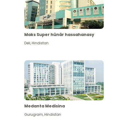
Maks Super hünär hassahanasy
Deli
,
Hindistan
Medanta Medisina
Gurugram
,
Hindistan