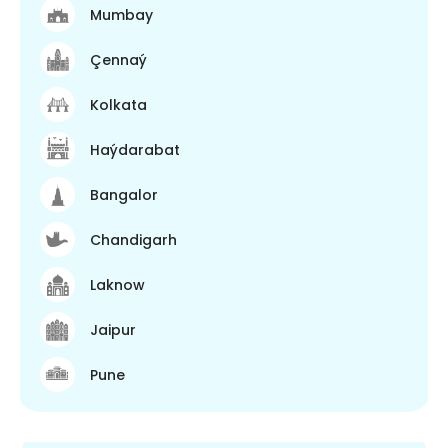
Mumbay
Çennaý
Kolkata
Haýdarabat
Bangalor
Chandigarh
Laknow
Jaipur
Pune