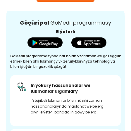
Göçürip al
GoMedii programmasy
Elýeterli
GoMedii programmasynda bar bolan yzarlamak we gözegçilik
etmek bilen ähli lukmançylyk zerurlyklaryňyza tehnologiýa
bilen işleýän bir gezeklik çözgüt.
Iň ýokary hassahanalar we
lukmanlar ulgamlary
Iň tejribeli lukmanlar bilen häzirki zaman
hassahanalarynda maslahat we bejergi
alyň. elýeterli bahada iň gowy bejergi.