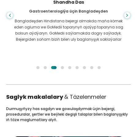
Shandha Das
Gastroenterologiýa üçin Bangladeşden
Bangladeşden Hindistana bejergi almakda maňa kömek
eden ogluma we GoMedii toparynyň ajaýyp toparyna sag
bolsun aýdýaryn. GoMedii saýlamakda dogry saýladyk.
Bejergiden soňam biziň bilen uly baglanyşyk saklaýarlar
Saglyk makalalary
& Täzelenmeler
Durmuşyňyzy has sagdyn we gowulaşdyrmak üçin bejergi,
proseduralar, şertler we beýleki degişli talaplar bilen baglanyşykly
iň täze maglumatlary alyň.