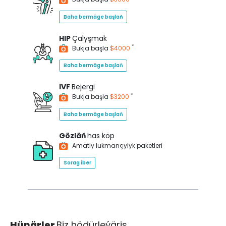
Baha bermäge başlaň
HIP
Çalyşmak
*
Bukja başla
$4000
Baha bermäge başlaň
IVF
Bejergi
*
Bukja başla
$3200
Baha bermäge başlaň
Gözläň
has köp
Amatly lukmançylyk paketleri
Sorag iber
Hünärler
Biz hödürleýäris