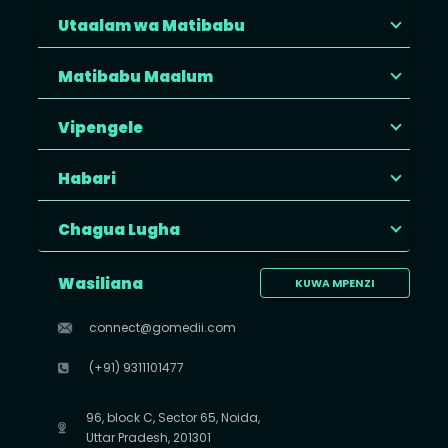
Utaalam wa Matibabu
Matibabu Maalum
Vipengele
Habari
Chagua Lugha
Wasiliana
KUWA MPENZI
connect@gomedii.com
(+91) 9311101477
96, block C, Sector 65, Noida,
Uttar Pradesh, 201301