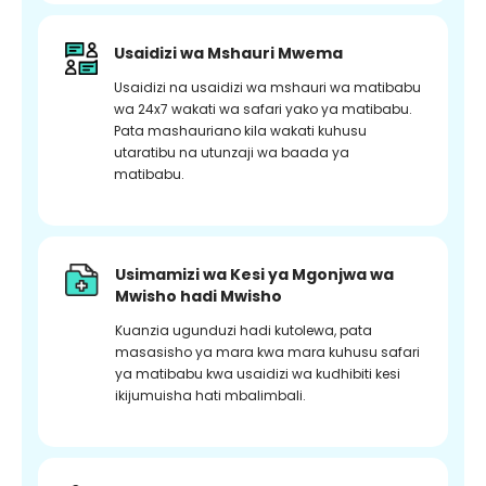
Usaidizi wa Mshauri Mwema
Usaidizi na usaidizi wa mshauri wa matibabu
wa 24x7 wakati wa safari yako ya matibabu.
Pata mashauriano kila wakati kuhusu
utaratibu na utunzaji wa baada ya
matibabu.
Usimamizi wa Kesi ya Mgonjwa wa
Mwisho hadi Mwisho
Kuanzia ugunduzi hadi kutolewa, pata
masasisho ya mara kwa mara kuhusu safari
ya matibabu kwa usaidizi wa kudhibiti kesi
ikijumuisha hati mbalimbali.