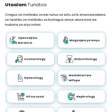
Utaalam
Tunatoa
Chaguo za matibabu za bei nafuu na safu zote zinazowezekana
za taratibu za matibabu za kuchagua zenye ubora bora wa
huduma za afya nchini.
Upasuaji wa
Magonjwa ya moyo
Bariatric
Cosmetology
Endocrinology
Madaktari wa
Gynecology
Mifupa
IVF na uzazi
Nephrology