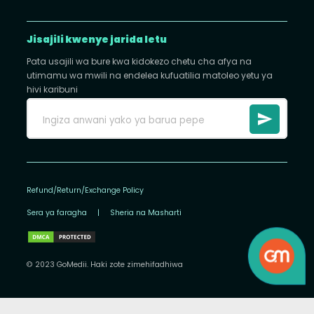
Jisajili kwenye jarida letu
Pata usajili wa bure kwa kidokezo chetu cha afya na
utimamu wa mwili na endelea kufuatilia matoleo yetu ya
hivi karibuni
Refund/Return/Exchange Policy
Sera ya faragha
|
Sheria na Masharti
© 2023 GoMedii. Haki zote zimehifadhiwa