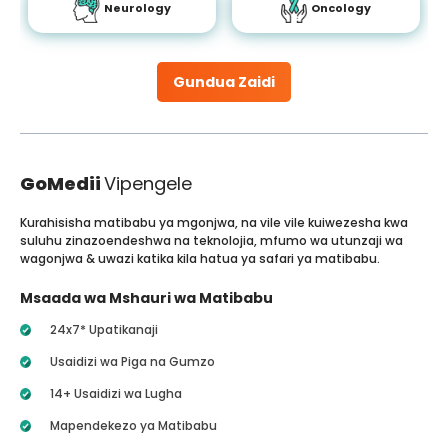
Neurology
Oncology
Gundua Zaidi
GoMedii
Vipengele
Kurahisisha matibabu ya mgonjwa, na vile vile kuiwezesha kwa
suluhu zinazoendeshwa na teknolojia, mfumo wa utunzaji wa
wagonjwa & uwazi katika kila hatua ya safari ya matibabu.
Msaada wa Mshauri wa Matibabu
24x7* Upatikanaji
Usaidizi wa Piga na Gumzo
14+ Usaidizi wa Lugha
Mapendekezo ya Matibabu