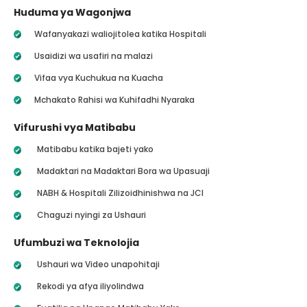
Huduma ya Wagonjwa
Wafanyakazi waliojitolea katika Hospitali
Usaidizi wa usafiri na malazi
Vifaa vya Kuchukua na Kuacha
Mchakato Rahisi wa Kuhifadhi Nyaraka
Vifurushi vya Matibabu
Matibabu katika bajeti yako
Madaktari na Madaktari Bora wa Upasuaji
NABH & Hospitali Zilizoidhinishwa na JCI
Chaguzi nyingi za Ushauri
Ufumbuzi wa Teknolojia
Ushauri wa Video unapohitaji
Rekodi ya afya iliyolindwa