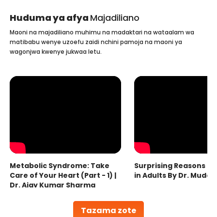
Huduma ya afya
Majadiliano
Maoni na majadiliano muhimu na madaktari na wataalam wa
matibabu wenye uzoefu zaidi nchini pamoja na maoni ya
wagonjwa kwenye jukwaa letu.
Metabolic Syndrome: Take
Surprising Reasons fo
Care of Your Heart (Part - 1) |
in Adults By Dr. Mudas
Dr. Ajay Kumar Sharma
Tazama zote