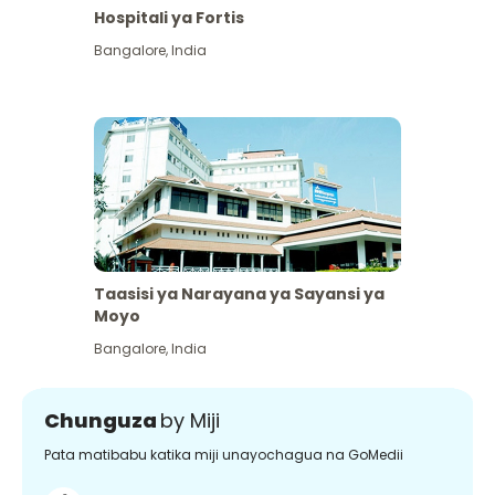
Hospitali ya Fortis
Bangalore
,
India
Taasisi ya Narayana ya Sayansi ya
Moyo
Bangalore
,
India
Chunguza
by Miji
Pata matibabu katika miji unayochagua na GoMedii