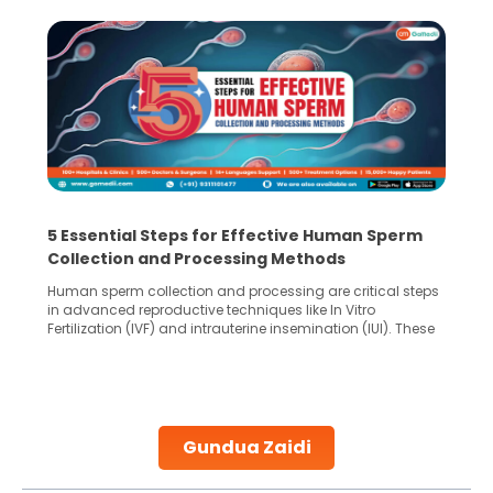
5 Essential Steps for Effective Human Sperm
Collection and Processing Methods
Human sperm collection and processing are critical steps
in advanced reproductive techniques like In Vitro
Fertilization (IVF) and intrauterine insemination (IUI). These
methods enable medical professionals to tackle fertility
challenges and help couples achieve their dream of
parenthood. Skilled technicians collect sperm using
specialized procedures to ensure optimal quality. Once
collected, they process the
Gundua Zaidi
Continue Reading