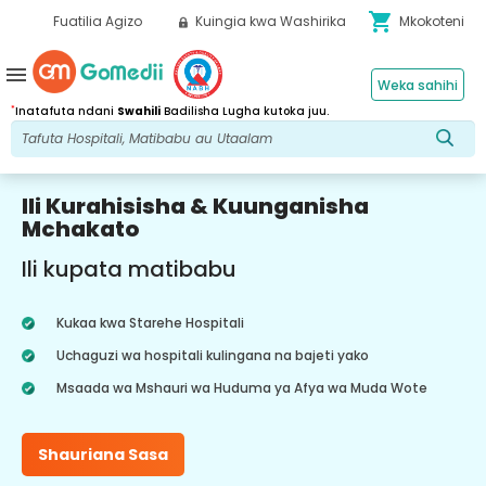
shopping_cart
Fuatilia Agizo
Kuingia kwa Washirika
Mkokoteni
menu
Weka sahihi
*
Inatafuta ndani
Swahili
Badilisha Lugha kutoka juu.
Ili Kurahisisha & Kuunganisha
Mchakato
Ili kupata matibabu
Kukaa kwa Starehe Hospitali
Uchaguzi wa hospitali kulingana na bajeti yako
Msaada wa Mshauri wa Huduma ya Afya wa Muda Wote
Shauriana Sasa