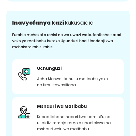
Inavyofanya kazi
kukusaidia
Furahia mchakato rahisi na wa uwazi wa kufanikisha safari
yako ya matibabu kutoka Ugunduzi hadi Uondoaji kwa
mchakato rahisi rahisi.
Uchunguzi
Acha Maswali kuhusu matibabu yako
na timu itawasiliana
Mshauri wa Matibabu
Kubadilishana habari kwa uaminifu na
usaidizi mmoja mmoja unaotolewa na
mshauri wetu wa matibabu