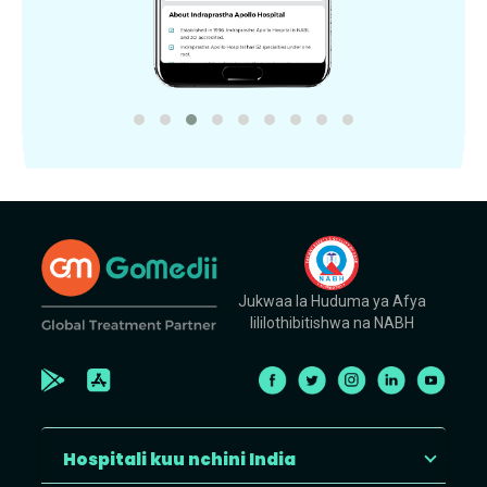
Jukwaa la Huduma ya Afya
lililothibitishwa na NABH
Hospitali kuu nchini India