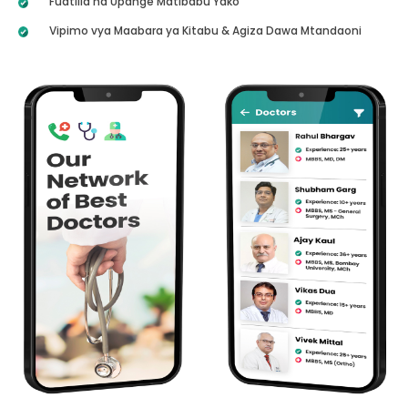
Fuatilia na Upange Matibabu Yako
Vipimo vya Maabara ya Kitabu & Agiza Dawa Mtandaoni