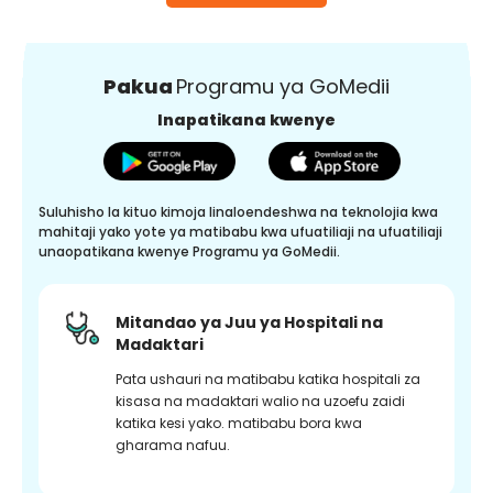
Pakua
Programu ya GoMedii
Inapatikana kwenye
Suluhisho la kituo kimoja linaloendeshwa na teknolojia kwa
mahitaji yako yote ya matibabu kwa ufuatiliaji na ufuatiliaji
unaopatikana kwenye Programu ya GoMedii.
Mitandao ya Juu ya Hospitali na
Madaktari
Pata ushauri na matibabu katika hospitali za
kisasa na madaktari walio na uzoefu zaidi
katika kesi yako. matibabu bora kwa
gharama nafuu.