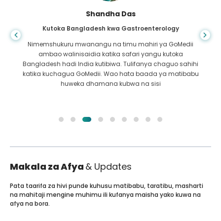
Shandha Das
Kutoka Bangladesh kwa Gastroenterology
Nimemshukuru mwanangu na timu mahiri ya GoMedii
ambao walinisaidia katika safari yangu kutoka
Bangladesh hadi India kutibiwa. Tulifanya chaguo sahihi
katika kuchagua GoMedii. Wao hata baada ya matibabu
huweka dhamana kubwa na sisi
Makala za Afya
& Updates
Pata taarifa za hivi punde kuhusu matibabu, taratibu, masharti
na mahitaji mengine muhimu ili kufanya maisha yako kuwa na
afya na bora.