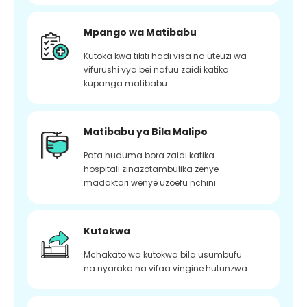
Mpango wa Matibabu
Kutoka kwa tikiti hadi visa na uteuzi wa
vifurushi vya bei nafuu zaidi katika
kupanga matibabu
Matibabu ya Bila Malipo
Pata huduma bora zaidi katika
hospitali zinazotambulika zenye
madaktari wenye uzoefu nchini
Kutokwa
Mchakato wa kutokwa bila usumbufu
na nyaraka na vifaa vingine hutunzwa