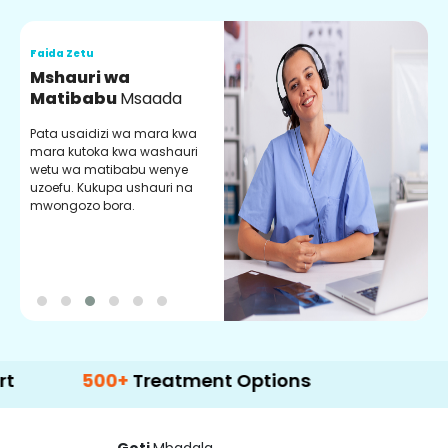
Faida Zetu
F
Mshauri wa
V
Matibabu
Msaada
U
Pata usaidizi wa mara kwa
U
mara kutoka kwa washauri
m
wetu wa matibabu wenye
z
uzoefu. Kukupa ushauri na
w
mwongozo bora.
b
500+
Treatment Options