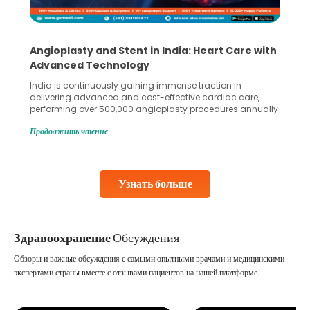
Angioplasty and Stent in India: Heart Care with
Advanced Technology
India is continuously gaining immense traction in
delivering advanced and cost-effective cardiac care,
performing over 500,000 angioplasty procedures annually
with a success rate exceeding 90%. Patients across the
Продолжить чтение
globe are searching for treatments like angioplasty and
stent placement in Indian hospitals, owing to the
combination of high-quality care and affordability.
Studies, such as one published
Узнать больше
Continue Reading
Здравоохранение
Обсуждения
Обзоры и важные обсуждения с самыми опытными врачами и медицинскими
экспертами страны вместе с отзывами пациентов на нашей платформе.