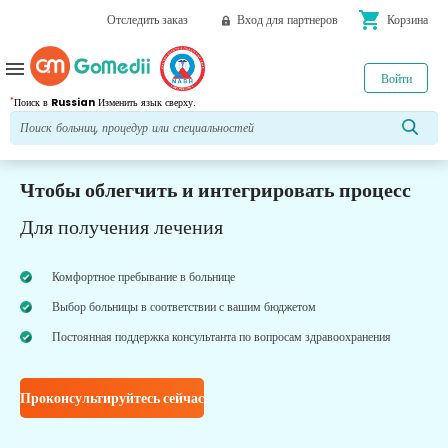
shopping_cart
Отследить заказ
Вход для партнеров
Корзина
menu
Войти
*
Поиск в
Russian
Изменить язык сверху.
Чтобы облегчить и интегрировать процесс
Для получения лечения
Комфортное пребывание в больнице
Выбор больницы в соответствии с вашим бюджетом
Постоянная поддержка консультанта по вопросам здравоохранения
Проконсультируйтесь сейчас