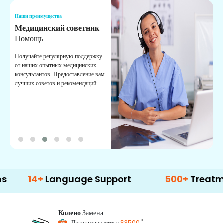
Наши преимущества
Н
Медицинский советник
О
Помощь
К
Получайте регулярную поддержку
О
от наших опытных медицинских
с
консультантов. Предоставление вам
п
лучших советов и рекомендаций.
в
о
4+
Language Support
500+
Treatment Opt
Колено
Замена
*
Пакет начинается с
$3500