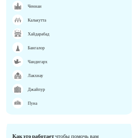
Ченнаи
Калькутта
Хайдарабад
Бангалор
Чандигарх
Лакхнау
Джайпур
Пуна
Как это работает
чтобы помочь вам