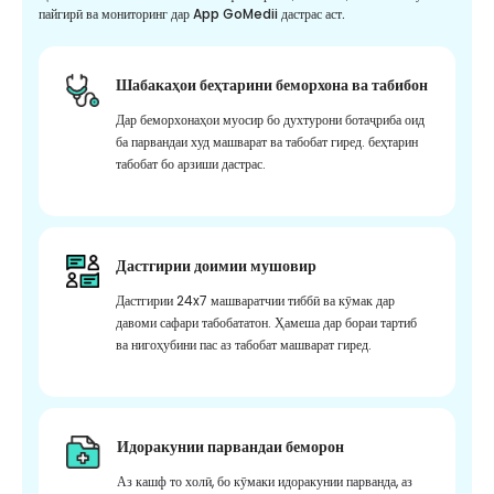
пайгирӣ ва мониторинг дар App GoMedii дастрас аст.
Шабакаҳои беҳтарини беморхона ва табибон
Дар беморхонаҳои муосир бо духтурони ботаҷриба оид
ба парвандаи худ машварат ва табобат гиред. беҳтарин
табобат бо арзиши дастрас.
Дастгирии доимии мушовир
Дастгирии 24x7 машваратчии тиббӣ ва кӯмак дар
давоми сафари табобататон. Ҳамеша дар бораи тартиб
ва нигоҳубини пас аз табобат машварат гиред.
Идоракунии парвандаи беморон
Аз кашф то холӣ, бо кӯмаки идоракунии парванда, аз