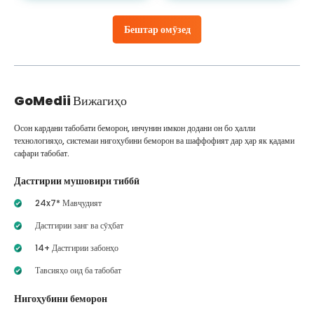
Бештар омӯзед
GoMedii
Вижагиҳо
Осон кардани табобати беморон, инчунин имкон додани он бо ҳалли
технологияҳо, системаи нигоҳубини беморон ва шаффофият дар ҳар як қадами
сафари табобат.
Дастгирии мушовири тиббӣ
24x7* Мавҷудият
Дастгирии занг ва сӯҳбат
14+ Дастгирии забонҳо
Тавсияҳо оид ба табобат
Нигоҳубини беморон