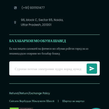
(+91) 9311101477
96, block C, Sector 65, Noida,
Uttar Pradesh, 201301
БА ХАБАРХОИ МО ОБУНА ШАВЕД
Ба маслиҳати саломатӣ ва фитнеси мо обунаи ройгон гиред ва аз
пешниҳодҳои охирини мо бохабар бошед
Refund/Return/Exchange Policy
Сиёсати Корбурди Маълумоти Шахсӣ
|
Шартҳо ва шартҳо