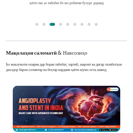
ҳатто пас аз табобат бо мо робитаи бузург доранд
Мақолаҳои саломатӣ
& Навсозиҳо
Бо маълумоти охирин дар бораи табобат, тартиб, шароит ва дигар талаботҳои
дахлдор барои солимтар ва беҳтар кардани ҳаёти шумо огоҳ шавед.