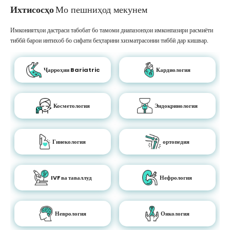
Ихтисосҳо
Мо пешниҳод мекунем
Имкониятҳои дастраси табобат бо тамоми диапазонҳои имконпазири расмиёти
тиббӣ барои интихоб бо сифати беҳтарини хизматрасонии тиббӣ дар кишвар.
Ҷарроҳии Bariatric
Кардиология
Косметология
Эндокринология
Гинекология
ортопедия
IVF ва таваллуд
Нефрология
Неврология
Онкология