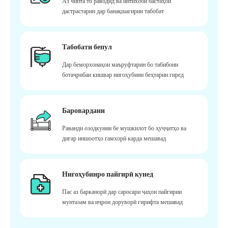
Аз чипта то раводид ва интихоби бастаҳои
дастрастарин дар банақшагирии табобат
Табобати бепул
Дар беморхонаҳои маъруфтарин бо табибони
ботаҷрибаи кишвар нигоҳубини беҳтарин гиред
Баровардани
Раванди озодкунии бе мушкилот бо ҳуҷҷатҳо ва
дигар иншоотҳо ғамхорӣ карда мешавад
Нигоҳубинро пайгирӣ кунед
Пас аз барканорӣ дар саросари ҷаҳон пайгирии
мунтазам ва иҷрои доруворӣ гирифта мешавад