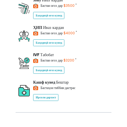
зону
Иваз кардан
*
Бастаи оғоз дар
$3500
Баҳодиҳӣ оғоз кунед
ҲИП
Иваз кардан
*
Бастаи оғоз дар
$4000
Баҳодиҳӣ оғоз кунед
IVF
Табобат
*
Бастаи оғоз дар
$3200
Баҳодиҳӣ оғоз кунед
Кашф кунед
Бештар
Бастаҳои тиббии дастрас
Ирсоли дархост