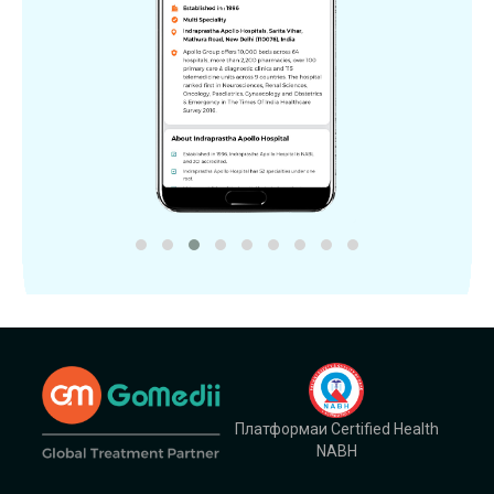
Платформаи Certified Health
NABH