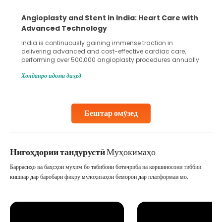
5 Essential Steps for Effective Human Sperm
Collection and Processing Methods
Human sperm collection and processing are critical steps
in advanced reproductive techniques like In Vitro
Fertilization (IVF) and intrauterine insemination (IUI). These
methods enable medical professionals to tackle fertility
Хонданро идома диҳед
challenges and help couples achieve their dream of
parenthood. Skilled technicians collect sperm using
specialized procedures to ensure optimal quality. Once
collected, they process the
Бештар омӯзед
Continue Reading
Нигоҳдории тандурустӣ
Муҳокимаҳо
Баррасиҳо ва баҳсҳои муҳим бо табибони ботаҷриба ва коршиносони тиббии
кишвар дар баробари фикру мулоҳизаҳои беморон дар платформаи мо.