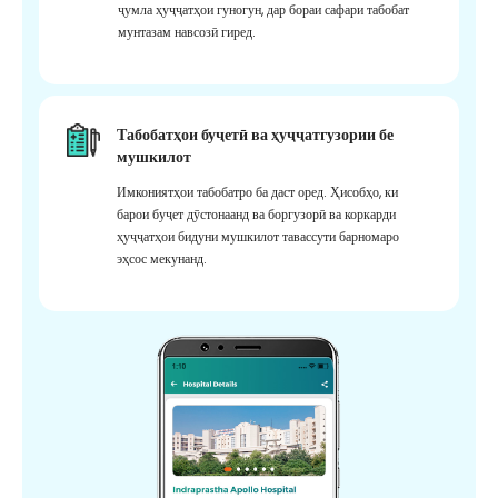
ҷумла ҳуҷҷатҳои гуногун, дар бораи сафари табобат
мунтазам навсозӣ гиред.
Табобатҳои буҷетӣ ва ҳуҷҷатгузории бе
мушкилот
Имкониятҳои табобатро ба даст оред. Ҳисобҳо, ки
барои буҷет дӯстонаанд ва боргузорӣ ва коркарди
ҳуҷҷатҳои бидуни мушкилот тавассути барномаро
эҳсос мекунанд.