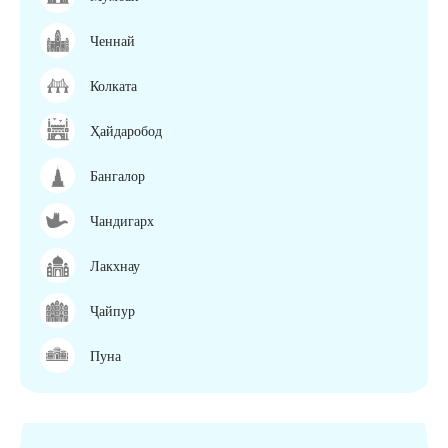
Ченнай
Колката
Ҳайдаробод
Бангалор
Чандигарх
Лакхнау
Ҷайпур
Пуна