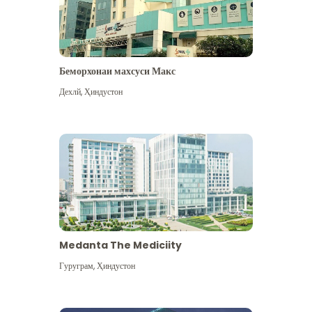
Беморхонаи махсуси Макс
Дехлй
,
Ҳиндустон
Medanta The Mediciity
Гуруграм
,
Ҳиндустон