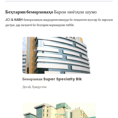
Беҳтарин беморхонаҳо
Барои ниёзҳои шумо
JCI & NABH беморхонаҳои аккредитатсияшуда бо таҷҳизоти муосир бо нархҳои
дастрас дар якҷоягӣ бо беҳтарин кормандони тиббӣ.
Беморхонаи Super Specialty Blk
Дехлй
,
Ҳиндустон