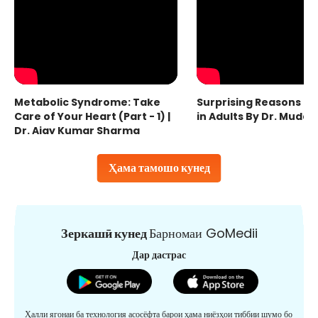
Metabolic Syndrome: Take
Surprising Reasons fo
Care of Your Heart (Part - 1) |
in Adults By Dr. Mudas
Dr. Ajay Kumar Sharma
Ҳама тамошо кунед
Зеркашӣ кунед
Барномаи GoMedii
Дар дастрас
Ҳалли ягонаи ба технология асосёфта барои ҳама ниёзҳои тиббии шумо бо