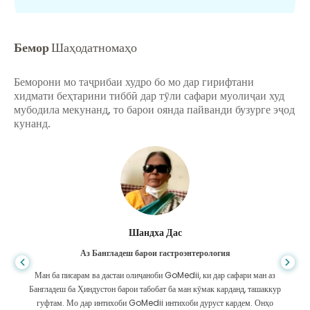
Бемор
Шаҳодатномаҳо
Беморони мо таҷрибаи худро бо мо дар гирифтани
хидмати беҳтарини тиббӣ дар тӯли сафари муолиҷаи худ
мубодила мекунанд, то барои оянда пайванди бузурге эҷод
кунанд.
Шандха Дас
Аз Бангладеш барои гастроэнтерология
Ман ба писарам ва дастаи олиҷаноби GoMedii, ки дар сафари ман аз
Бангладеш ба Ҳиндустон барои табобат ба ман кӯмак карданд, ташаккур
гуфтам. Мо дар интихоби GoMedii интихоби дуруст кардем. Онҳо