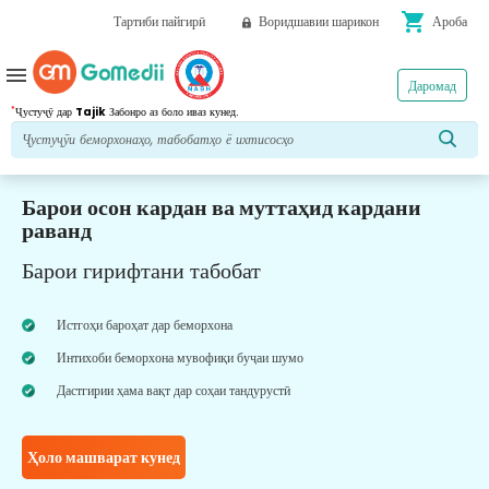
shopping_cart
Тартиби пайгирӣ
Воридшавии шарикон
Ароба
menu
Даромад
*
Ҷустуҷӯ дар
Tajik
Забонро аз боло иваз кунед.
Барои осон кардан ва муттаҳид кардани
раванд
Барои гирифтани табобат
Истгоҳи бароҳат дар беморхона
Интихоби беморхона мувофиқи буҷаи шумо
Дастгирии ҳама вақт дар соҳаи тандурустӣ
Ҳоло машварат кунед