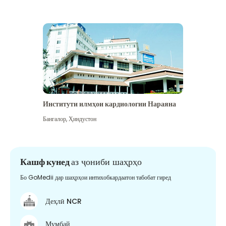
Институти илмҳои кардиологии Нараяна
Бангалор
,
Ҳиндустон
Кашф кунед
аз ҷониби шаҳрҳо
Бо GoMedii дар шаҳрҳои интихобкардаатон табобат гиред
Деҳлӣ NCR
Мумбай