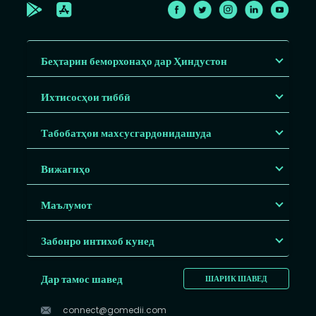
Беҳтарин беморхонаҳо дар Ҳиндустон
Ихтисосҳои тиббӣ
Табобатҳои махсусгардонидашуда
Вижагиҳо
Маълумот
Забонро интихоб кунед
Дар тамос шавед
ШАРИК ШАВЕД
connect@gomedii.com