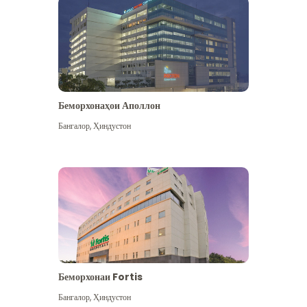
Беморхонаҳои Аполлон
Бангалор
,
Ҳиндустон
Бештар дидан
Беморхонаи Fortis
Бангалор
,
Ҳиндустон