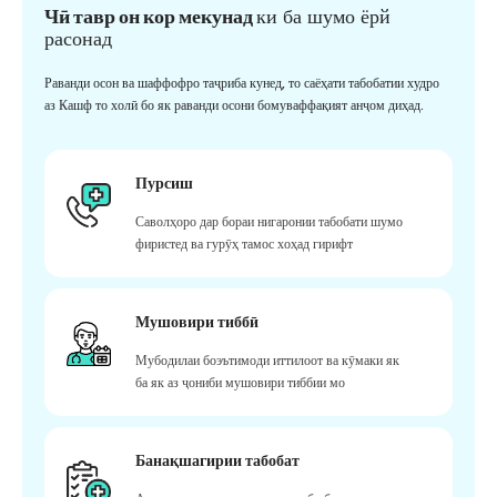
Чӣ тавр он кор мекунад
ки ба шумо ёрй
расонад
Раванди осон ва шаффофро таҷриба кунед, то саёҳати табобатии худро
аз Кашф то холӣ бо як раванди осони бомуваффақият анҷом диҳад.
Пурсиш
Саволҳоро дар бораи нигаронии табобати шумо
фиристед ва гурӯҳ тамос хоҳад гирифт
Мушовири тиббӣ
Мубодилаи боэътимоди иттилоот ва кӯмаки як
ба як аз ҷониби мушовири тиббии мо
Банақшагирии табобат