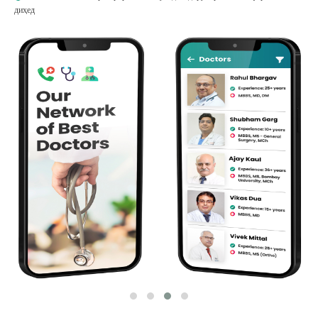
диҳед