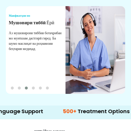
Манфиатҳои мо
М
Мушовири тиббӣ
Ёрӣ
В
М
Аз мушовирони тиббии ботаҷрибаи
мо мунтазам дастгирӣ гиред. Ба
М
шумо маслиҳат ва роҳнамоии
б
беҳтарин медиҳад.
д
б
Support
500+
Treatment Options