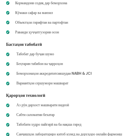
Кормандони содиқ дар беморхона
Кӯмаки сафар ва манзил
Объектҳои гирифтан ва партофтан
Раванди ҳуҷҷатгузории осон
Бастаҳои табобатӣ
Табобат дар буҷаи шумо
Беҳтарин табибон ва ҷарроҳон
Беморхонаҳои аккредитатсияшудаи NABH & JCI
Вариантҳои сершумори машварат
Қарорҳои технологӣ
Аз рӯи дархост машварати видеоӣ
Сабти саломатии бехатар
Табобати худро пайгирӣ ва ба нақша гиред
Санҷишҳои лабораториро китоб кунед ва доруҳоро онлайн фармоиш