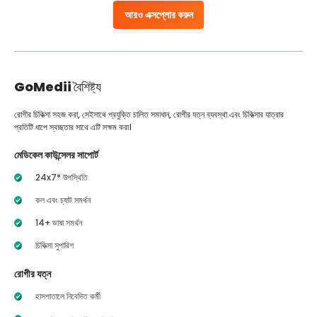
আরও এক্সপ্লোর করুন
GoMedii
বৈশিষ্ট্য
রোগীর চিকিত্সা সহজ করা, সেইসাথে প্রযুক্তি চালিত সমাধান, রোগীর যত্ন ব্যবস্থা এবং চিকিত্সার যাত্রার
প্রতিটি ধাপে স্বচ্ছতার সাথে এটি সক্ষম করা।
মেডিকেল কাউন্সেলর সাপোর্ট
24x7* উপস্থিতি
কল এবং চ্যাট সমর্থন
14+ ভাষা সমর্থন
চিকিত্সা সুপারিশ
রোগীর যত্ন
হাসপাতালে নিবেদিত কর্মী