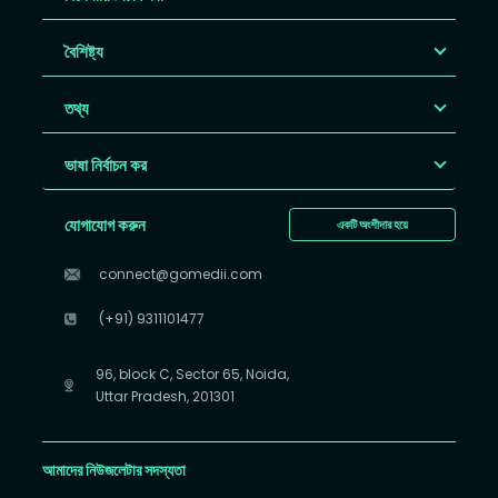
বৈশিষ্ট্য
তথ্য
ভাষা নির্বাচন কর
যোগাযোগ করুন
একটি অংশীদার হয়ে
connect@gomedii.com
(+91) 9311101477
96, block C, Sector 65, Noida,
Uttar Pradesh, 201301
আমাদের নিউজলেটার সদস্যতা