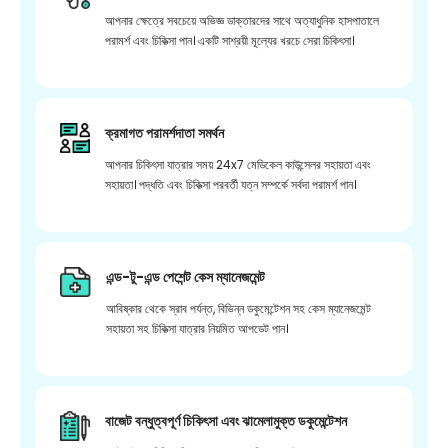
আপনার ক্ষেত্রে সবচেয়ে অভিজ্ঞ ডাক্তারদের সাথে অত্যাধুনিক হাসপাতালে
পরামর্শ এবং চিকিত্সা পান। একটি সাশ্রয়ী মূল্যের খরচে সেরা চিকিৎসা।
ক্রমাগত পরামর্শদাতা সমর্থন
আপনার চিকিৎসা যাত্রার সময় 24x7 মেডিকেল কাউন্সেলর সহায়তা এবং
সহায়তা। পদ্ধতি এবং চিকিত্সা পরবর্তী যত্ন সম্পর্কে সর্বদা পরামর্শ পান।
এন্ড-টু-এন্ড পেশেন্ট কেস ম্যানেজমেন্ট
আবিষ্কার থেকে স্রাব পর্যন্ত, বিভিন্ন ডকুমেন্টেশন সহ কেস ম্যানেজমেন্ট
সহায়তা সহ চিকিত্সা যাত্রার নিয়মিত আপডেট পান।
বাজেট বন্ধুত্বপূর্ণ চিকিৎসা এবং ঝামেলামুক্ত ডকুমেন্টেশন