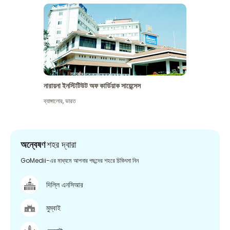
নারায়না ইনস্টিটিউট অফ কার্ডিয়াক সায়েন্সেস
ব্যাঙ্গালোর
,
ভারত
অন্বেষণ
শহর দ্বারা
GoMedii-এর মাধ্যমে আপনার পছন্দের শহরে চিকিৎসা নিন
দিল্লি এনসিআর
মুম্বাই