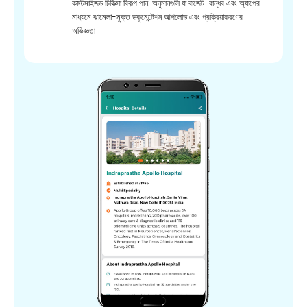
কাস্টমাইজড চিকিত্সা বিকল্প পান. অনুমানগুলি যা বাজেট-বান্ধব এবং অ্যাপের
মাধ্যমে ঝামেলা-মুক্ত ডকুমেন্টেশন আপলোড এবং প্রক্রিয়াকরণের
অভিজ্ঞতা।