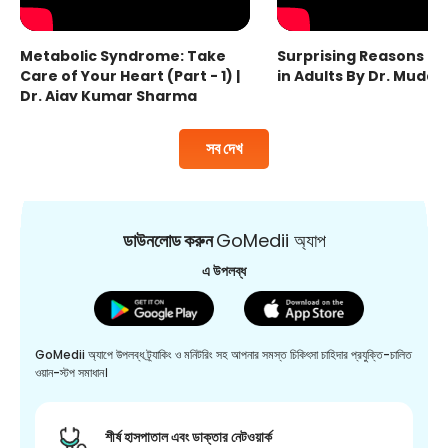
Metabolic Syndrome: Take
Surprising Reasons fo
Care of Your Heart (Part - 1) |
in Adults By Dr. Mudas
Dr. Ajay Kumar Sharma
সব দেখ
ডাউনলোড করুন
GoMedii অ্যাপ
এ উপলব্ধ
GoMedii অ্যাপে উপলব্ধ ট্র্যাকিং ও মনিটরিং সহ আপনার সমস্ত চিকিৎসা চাহিদার প্রযুক্তি-চালিত
ওয়ান-স্টপ সমাধান।
শীর্ষ হাসপাতাল এবং ডাক্তার নেটওয়ার্ক