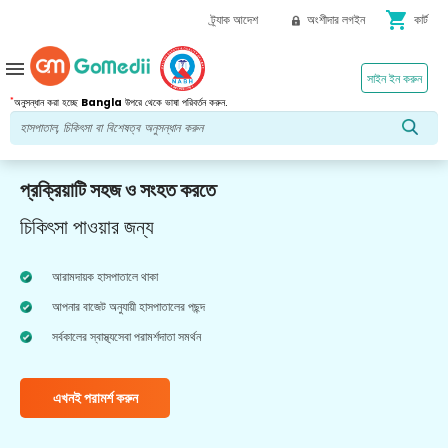
shopping_cart
ট্র্যাক আদেশ
অংশীদার লগইন
কার্ট
menu
সাইন ইন করুন
*
অনুসন্ধান করা হচ্ছে
Bangla
উপরে থেকে ভাষা পরিবর্তন করুন.
প্রক্রিয়াটি সহজ ও সংহত করতে
চিকিৎসা পাওয়ার জন্য
আরামদায়ক হাসপাতালে থাকা
আপনার বাজেট অনুযায়ী হাসপাতালের পছন্দ
সর্বকালের স্বাস্থ্যসেবা পরামর্শদাতা সমর্থন
এখনই পরামর্শ করুন