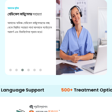
আমাদের সুবিধা
আম
মেডিকেল কাউন্সেলর
সহায়তা
অ
আমাদের অভিজ্ঞ মেডিকেল কাউন্সেলরদের কাছ
ভা
থেকে নিয়মিত সহায়তা পান। আপনাকে সর্বোত্তম
চি
পরামর্শ এবং দিকনির্দেশনা প্রদান করে।
ডা
age Support
500+
Treatment Options
হাঁটু
প্রতিস্থাপন
*
প্যাকেজ শুরু
$3500