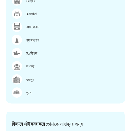
চেন্নাই
কলকাতা
হায়দ্রাবাদ
ব্যাঙ্গালোর
চণ্ডীগড়
লখনউ
জয়পুর
পুনে
কিভাবে এটা কাজ করে
তোমাকে সাহায্যর জন্য