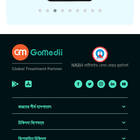
NABH সার্টিফাইড হেলথ কেয়ার প্ল্যাটফর্ম
ভারতের শীর্ষ হাসপাতাল
চিকিৎসা বিশেষত্ব
বিশেষায়িত চিকিৎসা