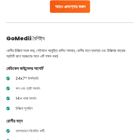
আরও এক্সপ্লোর করুন
GoMedii
বৈশিষ্ট্য
রোগীর চিকিত্সা সহজ করা, সেইসাথে প্রযুক্তি চালিত সমাধান, রোগীর যত্ন ব্যবস্থা এবং চিকিত্সার যাত্রার
প্রতিটি ধাপে স্বচ্ছতার সাথে এটি সক্ষম করা।
মেডিকেল কাউন্সেলর সাপোর্ট
24x7* উপস্থিতি
কল এবং চ্যাট সমর্থন
14+ ভাষা সমর্থন
চিকিত্সা সুপারিশ
রোগীর যত্ন
হাসপাতালে নিবেদিত কর্মী