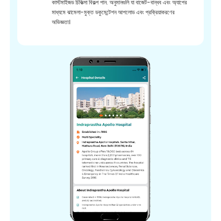
কাস্টমাইজড চিকিত্সা বিকল্প পান. অনুমানগুলি যা বাজেট-বান্ধব এবং অ্যাপের
মাধ্যমে ঝামেলা-মুক্ত ডকুমেন্টেশন আপলোড এবং প্রক্রিয়াকরণের
অভিজ্ঞতা।