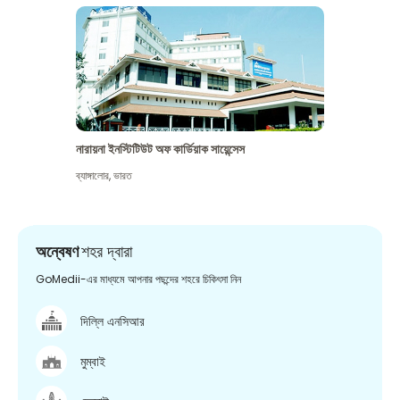
নারায়না ইনস্টিটিউট অফ কার্ডিয়াক সায়েন্সেস
ব্যাঙ্গালোর
,
ভারত
অন্বেষণ
শহর দ্বারা
GoMedii-এর মাধ্যমে আপনার পছন্দের শহরে চিকিৎসা নিন
দিল্লি এনসিআর
মুম্বাই