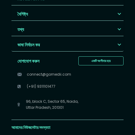
বৈশিষ্ট্য
তথ্য
ভাষা নির্বাচন কর
যোগাযোগ করুন
একটি অংশীদার হয়ে
connect@gomedii.com
(+91) 9311101477
96, block C, Sector 65, Noida,
Uttar Pradesh, 201301
আমাদের নিউজলেটার সদস্যতা