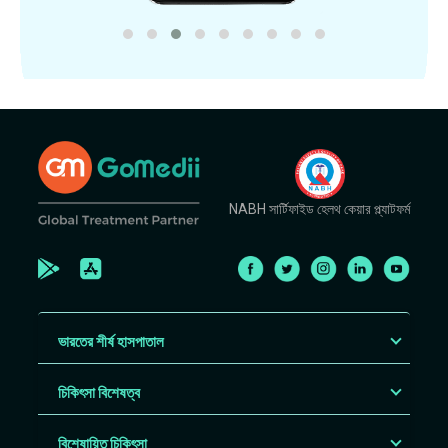
NABH সার্টিফাইড হেলথ কেয়ার প্ল্যাটফর্ম
ভারতের শীর্ষ হাসপাতাল
চিকিৎসা বিশেষত্ব
বিশেষায়িত চিকিৎসা