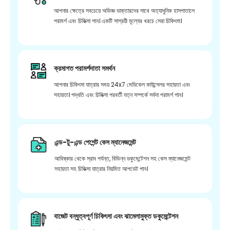
আপনার ক্ষেত্রে সবচেয়ে অভিজ্ঞ ডাক্তারদের সাথে অত্যাধুনিক হাসপাতালে
পরামর্শ এবং চিকিত্সা পান। একটি সাশ্রয়ী মূল্যের খরচে সেরা চিকিৎসা।
ক্রমাগত পরামর্শদাতা সমর্থন
আপনার চিকিৎসা যাত্রার সময় 24x7 মেডিকেল কাউন্সেলর সহায়তা এবং
সহায়তা। পদ্ধতি এবং চিকিত্সা পরবর্তী যত্ন সম্পর্কে সর্বদা পরামর্শ পান।
এন্ড-টু-এন্ড পেশেন্ট কেস ম্যানেজমেন্ট
আবিষ্কার থেকে স্রাব পর্যন্ত, বিভিন্ন ডকুমেন্টেশন সহ কেস ম্যানেজমেন্ট
সহায়তা সহ চিকিত্সা যাত্রার নিয়মিত আপডেট পান।
বাজেট বন্ধুত্বপূর্ণ চিকিৎসা এবং ঝামেলামুক্ত ডকুমেন্টেশন