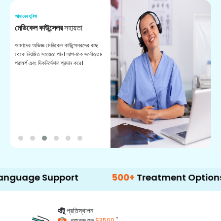
আমাদের সুবিধা
আম
মেডিকেল কাউন্সেলর
সহায়তা
অ
আমাদের অভিজ্ঞ মেডিকেল কাউন্সেলরদের কাছ
ভা
থেকে নিয়মিত সহায়তা পান। আপনাকে সর্বোত্তম
চি
পরামর্শ এবং দিকনির্দেশনা প্রদান করে।
ডা
 Support
500+
Treatment Options
হাঁটু
প্রতিস্থাপন
*
প্যাকেজ শুরু
$3500