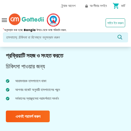
shopping_cart
ট্র্যাক আদেশ
অংশীদার লগইন
কার্ট
menu
সাইন ইন করুন
*
অনুসন্ধান করা হচ্ছে
Bangla
উপরে থেকে ভাষা পরিবর্তন করুন.
প্রক্রিয়াটি সহজ ও সংহত করতে
চিকিৎসা পাওয়ার জন্য
আরামদায়ক হাসপাতালে থাকা
আপনার বাজেট অনুযায়ী হাসপাতালের পছন্দ
সর্বকালের স্বাস্থ্যসেবা পরামর্শদাতা সমর্থন
এখনই পরামর্শ করুন