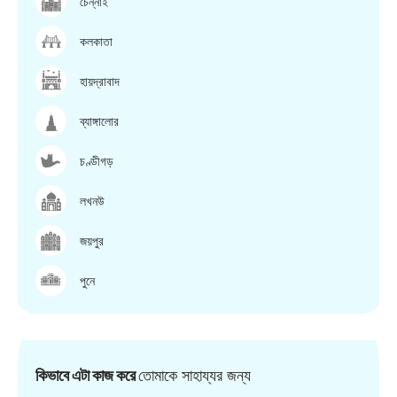
চেন্নাই
কলকাতা
হায়দ্রাবাদ
ব্যাঙ্গালোর
চণ্ডীগড়
লখনউ
জয়পুর
পুনে
কিভাবে এটা কাজ করে
তোমাকে সাহায্যর জন্য