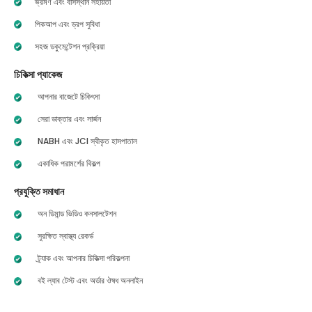
ভ্রমণ এবং বাসস্থান সহায়তা
পিকআপ এবং ড্রপ সুবিধা
সহজ ডকুমেন্টেশন প্রক্রিয়া
চিকিত্সা প্যাকেজ
আপনার বাজেটে চিকিৎসা
সেরা ডাক্তার এবং সার্জন
NABH এবং JCI স্বীকৃত হাসপাতাল
একাধিক পরামর্শের বিকল্প
প্রযুক্তি সমাধান
অন ডিমান্ড ভিডিও কনসালটেশন
সুরক্ষিত স্বাস্থ্য রেকর্ড
ট্র্যাক এবং আপনার চিকিত্সা পরিকল্পনা
বই ল্যাব টেস্ট এবং অর্ডার ঔষধ অনলাইন