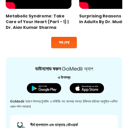
Metabolic Syndrome: Take
Surprising Reasons fo
Care of Your Heart (Part - 1) |
in Adults By Dr. Mudas
Dr. Ajay Kumar Sharma
সব দেখ
ডাউনলোড করুন
GoMedii অ্যাপ
এ উপলব্ধ
GoMedii অ্যাপে উপলব্ধ ট্র্যাকিং ও মনিটরিং সহ আপনার সমস্ত চিকিৎসা চাহিদার প্রযুক্তি-চালিত
ওয়ান-স্টপ সমাধান।
শীর্ষ হাসপাতাল এবং ডাক্তার নেটওয়ার্ক