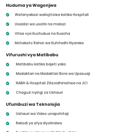
Huduma ya Wagonjwa
Wafanyakazi waliojitolea katika Hospitali
Usaidizi wa usafiri na malazi
Vifaa vya Kuchukua na Kuacha
Mchakato Rahisi wa Kuhifadhi Nyaraka
Vifurushi vya Matibabu
Matibabu katika bajeti yako
Madaktari na Madaktari Bora wa Upasuaji
NABH & Hospitali Zilizoidhinishwa na JCI
Chaguzi nyingi za Ushauri
Ufumbuzi wa Teknolojia
Ushauri wa Video unapohitaji
Rekodi ya afya iliyolindwa