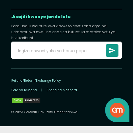
Jisajili kwenye jarida letu
Pata usajili wa bure kwa kidokezo chetu cha afya na
utimamu wa mwili na endelea kufuatilia matoleo yetu ya
hivi karibuni
Refund/Return/Exchange Policy
Sera ya faragha
|
Sheria na Masharti
© 2023 GoMedii. Haki zote zimehifadhiwa