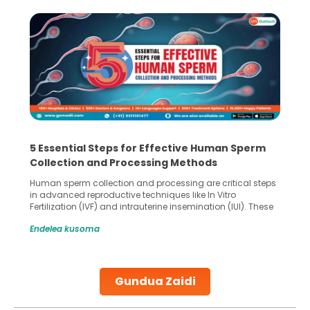
5 Essential Steps for Effective Human Sperm
Collection and Processing Methods
Human sperm collection and processing are critical steps
in advanced reproductive techniques like In Vitro
Fertilization (IVF) and intrauterine insemination (IUI). These
methods enable medical professionals to tackle fertility
Endelea kusoma
challenges and help couples achieve their dream of
parenthood. Skilled technicians collect sperm using
specialized procedures to ensure optimal quality. Once
collected, they process the
Gundua Zaidi
Continue Reading