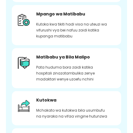
Mpango wa Matibabu
Kutoka kwa tikiti hadi visa na uteuzi wa
vifurushi vya bei nafuu zaidi katika
kupanga matibabu
Matibabu ya Bila Malipo
Pata huduma bora zaidi katika
hospitali zinazotambulika zenye
madaktari wenye uzoefu nchini
Kutokwa
Mchakato wa kutokwa bila usumbufu
na nyaraka na vifaa vingine hutunzwa