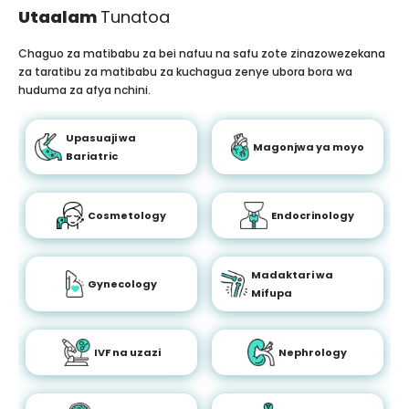
Utaalam
Tunatoa
Chaguo za matibabu za bei nafuu na safu zote zinazowezekana
za taratibu za matibabu za kuchagua zenye ubora bora wa
huduma za afya nchini.
Upasuaji wa
Magonjwa ya moyo
Bariatric
Cosmetology
Endocrinology
Madaktari wa
Gynecology
Mifupa
IVF na uzazi
Nephrology