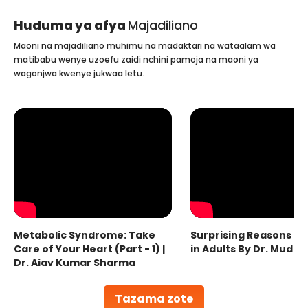
Huduma ya afya
Majadiliano
Maoni na majadiliano muhimu na madaktari na wataalam wa
matibabu wenye uzoefu zaidi nchini pamoja na maoni ya
wagonjwa kwenye jukwaa letu.
Metabolic Syndrome: Take
Surprising Reasons fo
Care of Your Heart (Part - 1) |
in Adults By Dr. Mudas
Dr. Ajay Kumar Sharma
Tazama zote