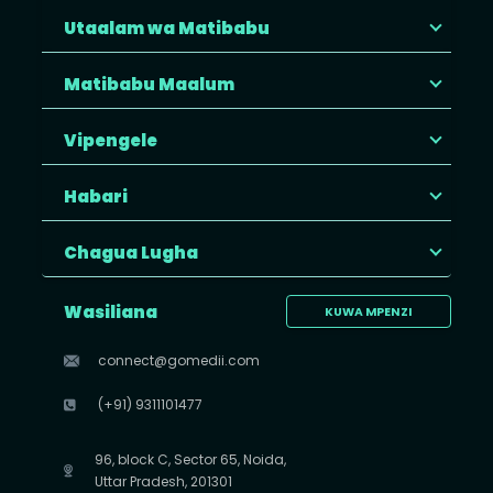
Utaalam wa Matibabu
Matibabu Maalum
Vipengele
Habari
Chagua Lugha
Wasiliana
KUWA MPENZI
connect@gomedii.com
(+91) 9311101477
96, block C, Sector 65, Noida,
Uttar Pradesh, 201301