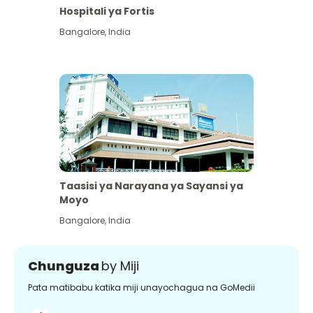
Hospitali ya Fortis
Bangalore
,
India
Taasisi ya Narayana ya Sayansi ya
Moyo
Bangalore
,
India
Chunguza
by Miji
Pata matibabu katika miji unayochagua na GoMedii