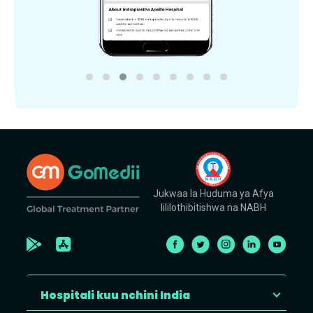
Jukwaa la Huduma ya Afya
lililothibitishwa na NABH
Hospitali kuu nchini India