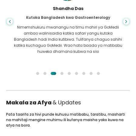
Shandha Das
Kutoka Bangladesh kwa Gastroenterology
Nimemshukuru mwanangu na timu mahiri ya GoMedii
ambao walinisaidia katika safari yangu kutoka
Bangladesh hadi India kutibiwa. Tulifanya chaguo sahihi
katika kuchagua GoMedii. Wao hata baada ya matibabu
huweka dhamana kubwa na sisi
Makala za Afya
& Updates
Pata taarifa za hivi punde kuhusu matibabu, taratibu, masharti
na mahitaji mengine muhimu ili kufanya maisha yako kuwa na
afya na bora.