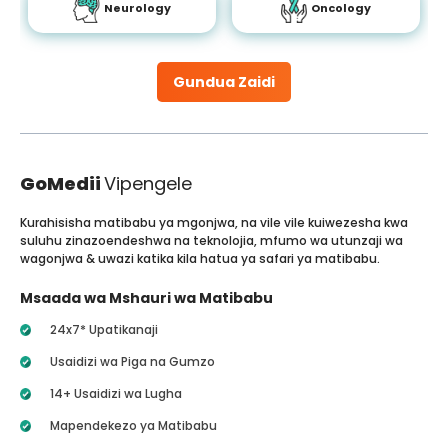
Neurology
Oncology
Gundua Zaidi
GoMedii
Vipengele
Kurahisisha matibabu ya mgonjwa, na vile vile kuiwezesha kwa
suluhu zinazoendeshwa na teknolojia, mfumo wa utunzaji wa
wagonjwa & uwazi katika kila hatua ya safari ya matibabu.
Msaada wa Mshauri wa Matibabu
24x7* Upatikanaji
Usaidizi wa Piga na Gumzo
14+ Usaidizi wa Lugha
Mapendekezo ya Matibabu