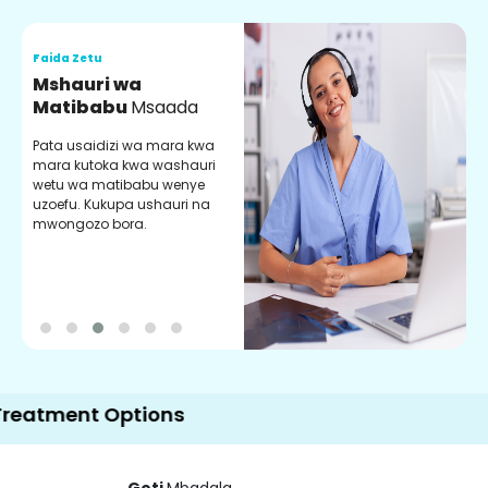
Faida Zetu
F
Mshauri wa
V
Matibabu
Msaada
U
Pata usaidizi wa mara kwa
U
mara kutoka kwa washauri
m
wetu wa matibabu wenye
z
uzoefu. Kukupa ushauri na
w
mwongozo bora.
b
ent Options