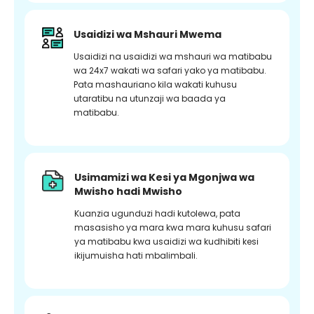
Usaidizi wa Mshauri Mwema
Usaidizi na usaidizi wa mshauri wa matibabu
wa 24x7 wakati wa safari yako ya matibabu.
Pata mashauriano kila wakati kuhusu
utaratibu na utunzaji wa baada ya
matibabu.
Usimamizi wa Kesi ya Mgonjwa wa
Mwisho hadi Mwisho
Kuanzia ugunduzi hadi kutolewa, pata
masasisho ya mara kwa mara kuhusu safari
ya matibabu kwa usaidizi wa kudhibiti kesi
ikijumuisha hati mbalimbali.