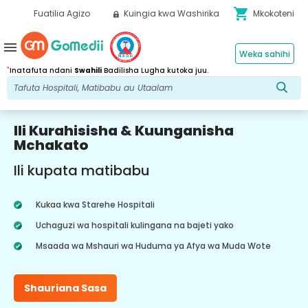
shopping_cart
Fuatilia Agizo
Kuingia kwa Washirika
Mkokoteni
menu
Weka sahihi
*
Inatafuta ndani
Swahili
Badilisha Lugha kutoka juu.
Ili Kurahisisha & Kuunganisha
Mchakato
Ili kupata matibabu
Kukaa kwa Starehe Hospitali
Uchaguzi wa hospitali kulingana na bajeti yako
Msaada wa Mshauri wa Huduma ya Afya wa Muda Wote
Shauriana Sasa