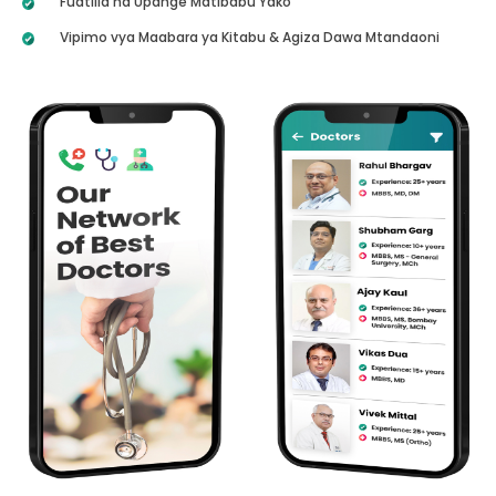
Fuatilia na Upange Matibabu Yako
Vipimo vya Maabara ya Kitabu & Agiza Dawa Mtandaoni