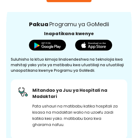
Pakua
Programu ya GoMedii
Inapatikana kwenye
Suluhisho la kituo kimoja linaloendeshwa na teknolojia kwa
mahitaji yako yote ya matibabu kwa ufuatiliaji na ufuatiliaji
unaopatikana kwenye Programu ya GoMedii.
Mitandao ya Juu ya Hospitali na
Madaktari
Pata ushauri na matibabu katika hospitali za
kisasa na madaktari walio na uzoefu zaidi
katika kesi yako. matibabu bora kwa
gharama nafuu.