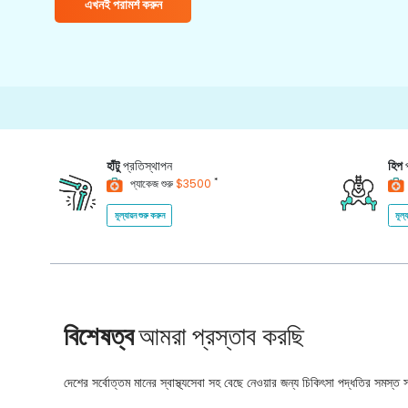
এখনই পরামর্শ করুন
হাঁটু
প্রতিস্থাপন
হিপ
*
প্যাকেজ শুরু
$3500
মূল্যায়ন শুরু করুন
মূল্
বিশেষত্ব
আমরা প্রস্তাব করছি
দেশের সর্বোত্তম মানের স্বাস্থ্যসেবা সহ বেছে নেওয়ার জন্য চিকিৎসা পদ্ধতির সমস্ত সম্