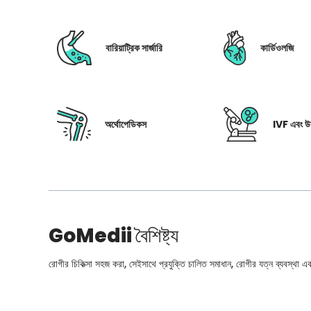
বারিয়াট্রিক সার্জারি
কার্ডিওলজি
অর্থোপেডিকস
IVF এবং উর
GoMedii
বৈশিষ্ট্য
রোগীর চিকিত্সা সহজ করা, সেইসাথে প্রযুক্তি চালিত সমাধান, রোগীর যত্ন ব্যবস্থা এবং