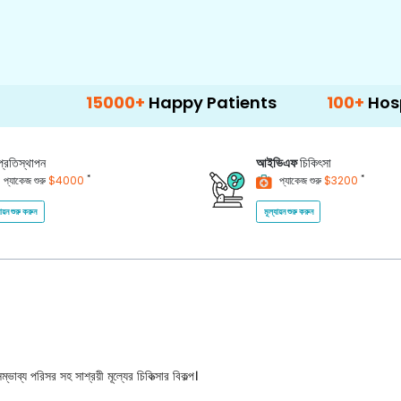
15000+
Happy Patients
100+
Hospitals & C
প্রতিস্থাপন
আইভিএফ
চিকিৎসা
*
*
প্যাকেজ শুরু
$4000
প্যাকেজ শুরু
$3200
যায়ন শুরু করুন
মূল্যায়ন শুরু করুন
ভাব্য পরিসর সহ সাশ্রয়ী মূল্যের চিকিত্সার বিকল্প।