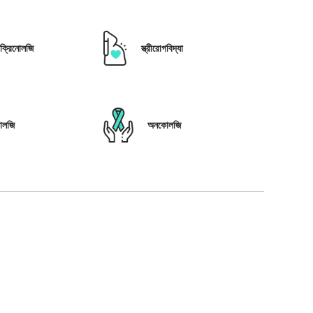
োক্রিনোলজি
স্ত্রীরোগবিদ্যা
োলজি
অনকোলজি