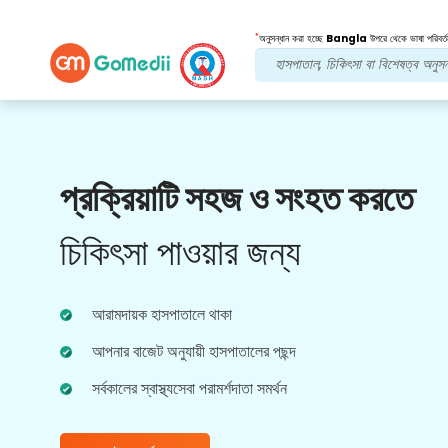
*
অনুসন্ধান করা হচ্ছে
Bangla
উপরে থেকে ভাষা পরিবর্ত
আমাদের সুবিধা
প্রক্রিয়াটি সহজ ও সংহত করতে
পোস্ট চিকিত্সা
অনুসরণ যত্ন
চিকিৎসা পাওয়ার জন্য
আপনার সমস্যার সমাধান করার জন্য আমাদের দলের সাথে 24x7
চিকিৎসা এবং রোগীর সহায়তা পান। আপনার চিকিৎসার
প্রয়োজনীয়তার নিয়মিত আপডেট।
আরামদায়ক হাসপাতালে থাকা
আপনার বাজেট অনুযায়ী হাসপাতালের পছন্দ
সর্বকালের স্বাস্থ্যসেবা পরামর্শদাতা সমর্থন