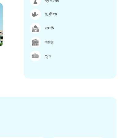
ব্যাঙ্গালোর
চণ্ডীগড়
লখনউ
জয়পুর
পুনে