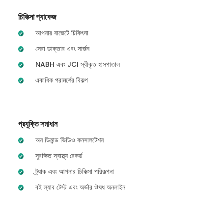
চিকিত্সা প্যাকেজ
আপনার বাজেটে চিকিৎসা
সেরা ডাক্তার এবং সার্জন
NABH এবং JCI স্বীকৃত হাসপাতাল
একাধিক পরামর্শের বিকল্প
প্রযুক্তি সমাধান
অন ডিমান্ড ভিডিও কনসালটেশন
সুরক্ষিত স্বাস্থ্য রেকর্ড
ট্র্যাক এবং আপনার চিকিত্সা পরিকল্পনা
বই ল্যাব টেস্ট এবং অর্ডার ঔষধ অনলাইন