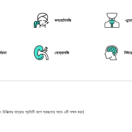
কসমেটোলজি
এন্ড
্বরতা
নেফ্রোলজি
নিউর
 চিকিত্সার যাত্রার প্রতিটি ধাপে স্বচ্ছতার সাথে এটি সক্ষম করা।