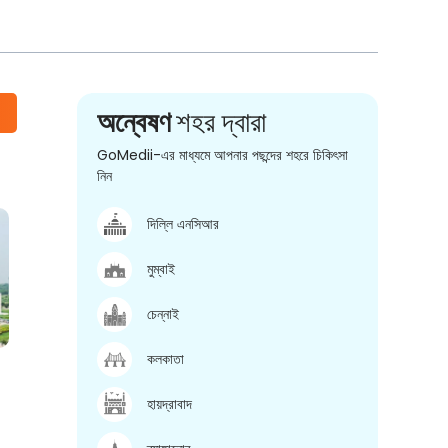
অন্বেষণ
শহর দ্বারা
GoMedii-এর মাধ্যমে আপনার পছন্দের শহরে চিকিৎসা
নিন
দিল্লি এনসিআর
মুম্বাই
চেন্নাই
কলকাতা
হায়দ্রাবাদ