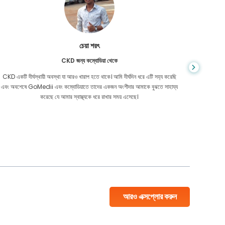
চেয়া শরৎ
CKD জন্য কম্বোডিয়া থেকে
CKD একটি দীর্ঘস্থায়ী অবস্থা যা আরও খারাপ হতে থাকে। আমি দীর্ঘদিন ধরে এটি সহ্য করেছি
আপনি কখনই জ
এবং অবশেষে GoMedii এবং কম্বোডিয়াতে তাদের একজন অংশীদার আমাকে বুঝতে সাহায্য
আমার কো
করেছে যে আমার স্বাস্থ্যকে ধরে রাখার সময় এসেছে।
বাংলাদেশ
আরও এক্সপ্লোর করুন