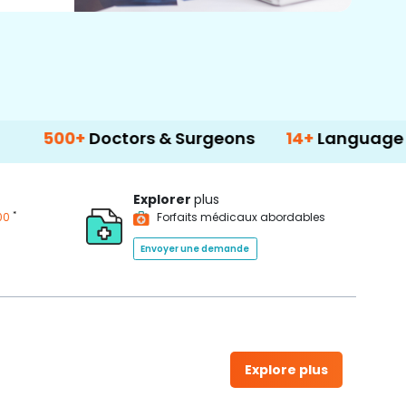
+
Doctors & Surgeons
14+
Language Support
Explorer
plus
*
00
Forfaits médicaux abordables
Envoyer une demande
Explore plus