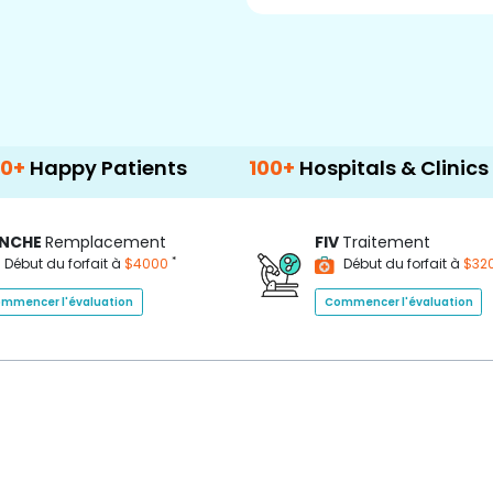
 Patients
100+
Hospitals & Clinics
500
NCHE
Remplacement
FIV
Traitement
*
Début du forfait à
$4000
Début du forfait à
$32
mmencer l'évaluation
Commencer l'évaluation