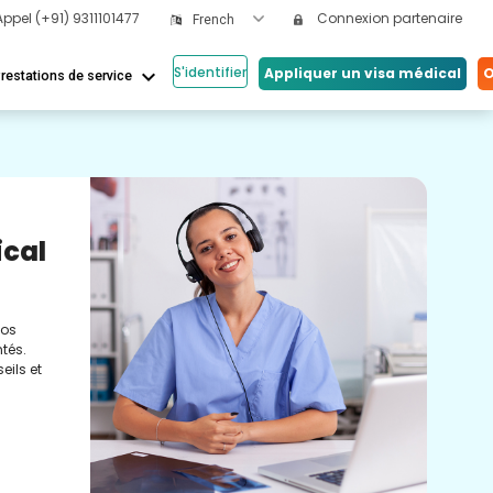
Appel
(+91) 9311101477
Connexion partenaire
French
S'identifier
keyboard_arrow_down
Appliquer un visa médical
O
restations de service
Nos
ical
Vi
Co
nos
Cons
tés.
méde
eils et
conc
réel
soin