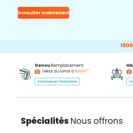
Consulter maintenant
15000+
Happy
Genou
Remplacement
HA
*
Début du forfait à
$3500
Commencer l'évaluation
Co
Spécialités
Nous offrons