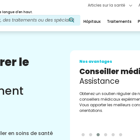
Articles sur la santé
 langue d'en haut.
Hôpitaux
Traitements
P
rer le
Nos avantages
Conseiller méd
Assistance
ement
Obtenez un soutien régulier de 
conseillers médicaux expérimen
Vous apporter les meilleurs cons
orientations.
ler en soins de santé