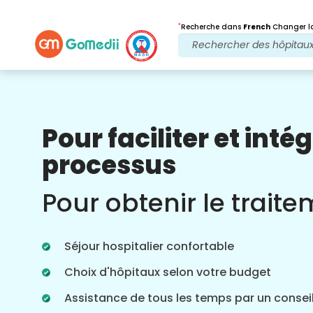
*
Recherche dans
French
Changer la
Pour faciliter et intég
Nos avantages
processus
Après traitement
Suivi des soins
Pour obtenir le trait
Bénéficiez d'une assistance médicale et
patient 24 heures sur 24, 7 jours sur 7,
grâce à notre équipe qui s'occupe de
Séjour hospitalier confortable
vos problèmes à tout moment. Mises à
jour régulières sur vos besoins de
Choix d'hôpitaux selon votre budget
traitement.
Assistance de tous les temps par un conseil