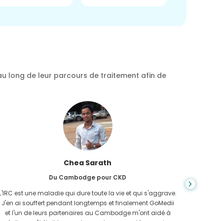
au long de leur parcours de traitement afin de
Chea Sarath
Du Cambodge pour CKD
L'IRC est une maladie qui dure toute la vie et qui s'aggrave.
On ne s
J'en ai souffert pendant longtemps et finalement GoMedii
quan
et l'un de leurs partenaires au Cambodge m'ont aidé à
n'avais 