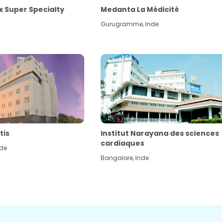
x Super Specialty
Medanta La Médicité
Gurugramme
,
Inde
tis
Institut Narayana des sciences
cardiaques
nde
Bangalore
,
Inde