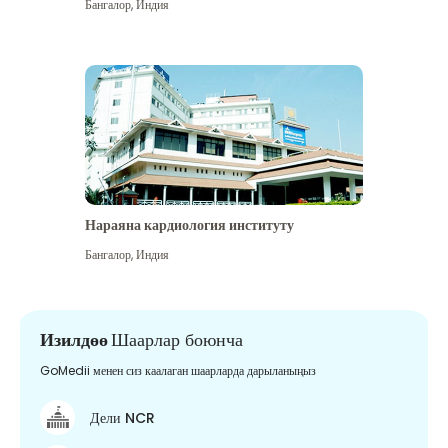
Бангалор
,
Индия
Нараяна кардиология институту
Бангалор
,
Индия
Изилдөө
Шаарлар боюнча
GoMedii менен сиз каалаган шаарларда дарыланыңыз
Дели NCR