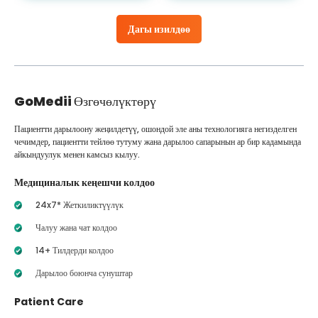
Дагы изилдөө
GoMedii
Өзгөчөлүктөрү
Пациентти дарылоону жеңилдетүү, ошондой эле аны технологияга негизделген
чечимдер, пациентти тейлөө тутуму жана дарылоо сапарынын ар бир кадамында
айкындуулук менен камсыз кылуу.
Медициналык кеңешчи колдоо
24x7* Жеткиликтүүлүк
Чалуу жана чат колдоо
14+ Тилдерди колдоо
Дарылоо боюнча сунуштар
Patient Care