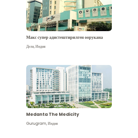
Макс супер адистештирилген оорукана
Дели
,
Индия
Medanta The Medicity
Gurugram
,
Индия