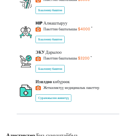
Баалоону баштоо
HIP
Алмаштыруу
*
Пакеттин башталышы
$4000
Баалоону баштоо
ЭКУ
Дарылоо
*
Пакеттин башталышы
$3200
Баалоону баштоо
Изилдөө
көбүрөөк
Жеткиликтүү медициналык пакеттер
Сурамжылоо жөнөтүү
Адистиктер
Биз сунуштайбыз