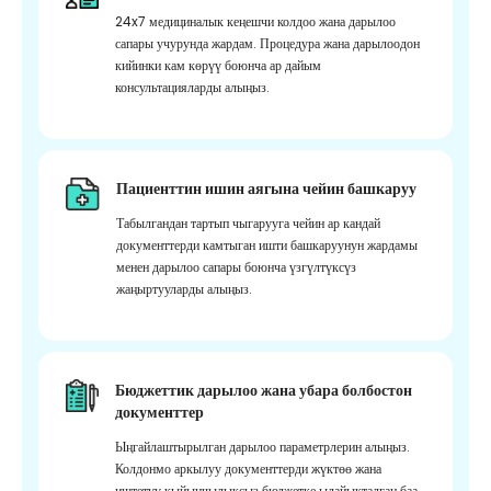
24x7 медициналык кеңешчи колдоо жана дарылоо
сапары учурунда жардам. Процедура жана дарылоодон
кийинки кам көрүү боюнча ар дайым
консультацияларды алыңыз.
Пациенттин ишин аягына чейин башкаруу
Табылгандан тартып чыгарууга чейин ар кандай
документтерди камтыган ишти башкаруунун жардамы
менен дарылоо сапары боюнча үзгүлтүксүз
жаңыртууларды алыңыз.
Бюджеттик дарылоо жана убара болбостон
документтер
Ыңгайлаштырылган дарылоо параметрлерин алыңыз.
Колдонмо аркылуу документтерди жүктөө жана
иштетүү кыйынчылыксыз бюджетке ылайыкталган баа