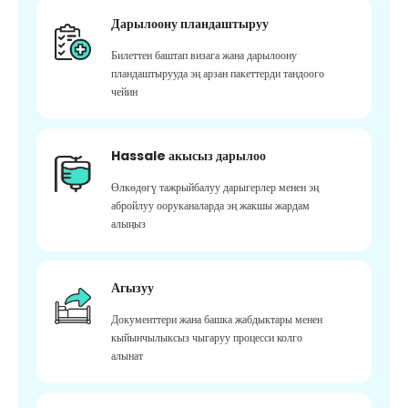
Дарылоону пландаштыруу
Билеттен баштап визага жана дарылоону
пландаштырууда эң арзан пакеттерди тандоого
чейин
Hassale акысыз дарылоо
Өлкөдөгү тажрыйбалуу дарыгерлер менен эң
абройлуу ооруканаларда эң жакшы жардам
алыңыз
Агызуу
Документтери жана башка жабдыктары менен
кыйынчылыксыз чыгаруу процесси колго
алынат