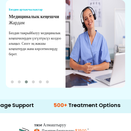
Биздин артыкчылыктар
Б
Медициналык кеңешчи
О
Жардам
К
Биздин тажрыйбалуу медициналык
Д
кеңешчилерден үзгүлтүксүз колдоо
ж
алыңыз. Сизге эң жакшы
р
кеңештерди жана көрсөтмөлөрдү
т
берет.
о
pport
500+
Treatment Options
тизе
Алмаштыруу
*
Пакеттин башталышы
$3500