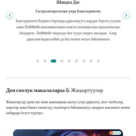
Шандха Дас
Гастроэнтерология үчүн Бангладештен
Бангладештен Индияга барганда дарыланууга жардам берген уулума
жана GoMedii компаниясынын мыкты командасына ыраазычылык
билдирем. GoMedii тандоодо биз туура тандоо жасадык. Алар
дарылангандан кийин да биз менен тыгыз байланышта
Ден соолук макалалары
& Жаңыртуулар
Жашооңузду дени сак жана жакшыраак кылуу үчүн дарылоо, жол-жоболор,
шарттар жана башка тиешелүү талаптарга байланыштуу акыркы маалымат менен
кабардар болуп туруңуз.