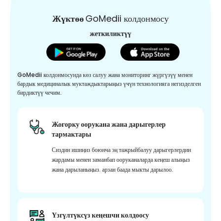
Жүктөө
GoMedii колдонмосу
жеткиликтүү
GoMedii колдонмосунда көз салуу жана мониторинг жүргүзүү менен
бардык медициналык муктаждыктарыңыз үчүн технологияга негизделген
бирдиктүү чечим.
Жогорку оорукана жана дарыгерлер
тармактары
Сиздин ишиңиз боюнча эң тажрыйбалуу дарыгерлердин
жардамы менен заманбап ооруканаларда кеңеш алыңыз
жана дарыланыңыз. арзан баада мыкты дарылоо.
Үзгүлтүксүз кеңешчи колдоосу