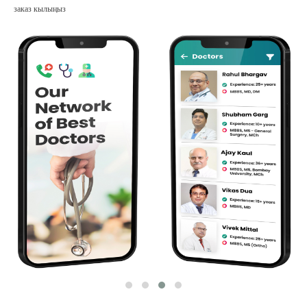
заказ кылыңыз