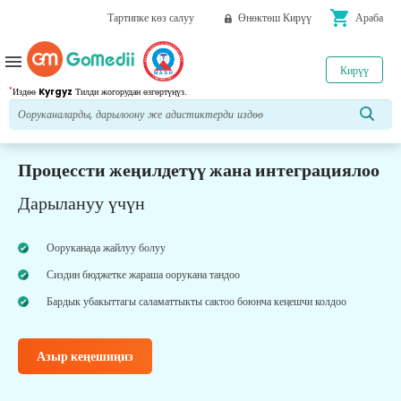
shopping_cart
Тартипке көз салуу
Өнөктөш Кирүү
Араба
menu
Кирүү
*
Издөө
Kyrgyz
Тилди жогорудан өзгөртүңүз.
Процессти жеңилдетүү жана интеграциялоо
Дарылануу үчүн
Ооруканада жайлуу болуу
Сиздин бюджетке жараша оорукана тандоо
Бардык убакыттагы саламаттыкты сактоо боюнча кеңешчи колдоо
Азыр кеңешиңиз