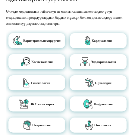
Өлкөдө медициналык тейлөөнүн эң мыкты сапаты менен тандоо үчүн
медициналык процедуралардын бардык мүмкүн болгон диапазондору менен
жеткиликтүү дарылоо варианттары.
Бариатриялык хирургия
Кардиология
Косметология
Эндокринология
Гинекология
Ортопедия
ЭКУ жана төрөт
Нефрология
Неврология
Онкология