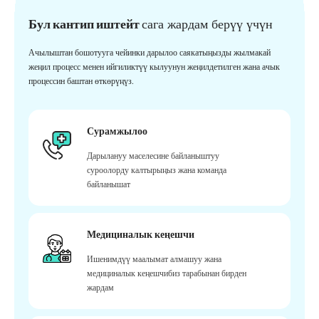
Бул кантип иштейт
сага жардам берүү үчүн
Ачылыштан бошотууга чейинки дарылоо саякатыңызды жылмакай
жеңил процесс менен ийгиликтүү кылуунун жеңилдетилген жана ачык
процессин баштан өткөрүңүз.
Сурамжылоо
Дарылануу маселесине байланыштуу
суроолорду калтырыңыз жана команда
байланышат
Медициналык кеңешчи
Ишенимдүү маалымат алмашуу жана
медициналык кеңешчибиз тарабынан бирден
жардам