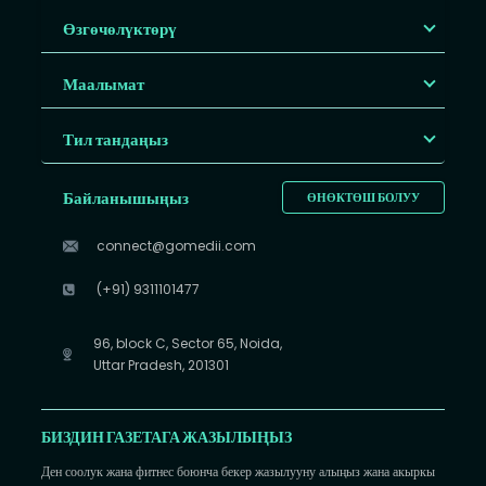
Өзгөчөлүктөрү
Маалымат
Тил тандаңыз
Байланышыңыз
ӨНӨКТӨШ БОЛУУ
connect@gomedii.com
(+91) 9311101477
96, block C, Sector 65, Noida,
Uttar Pradesh, 201301
БИЗДИН ГАЗЕТАГА ЖАЗЫЛЫҢЫЗ
Ден соолук жана фитнес боюнча бекер жазылууну алыңыз жана акыркы