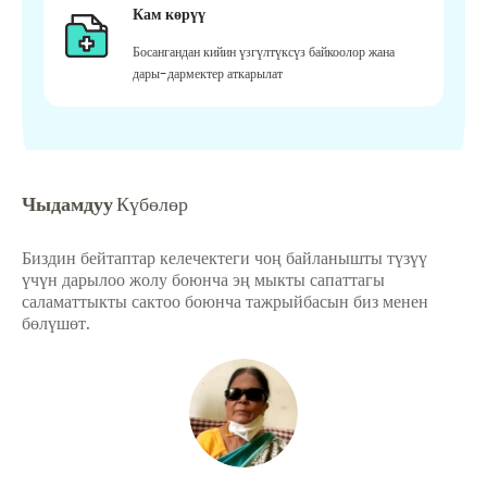
Кам көрүү
Босангандан кийин үзгүлтүксүз байкоолор жана
дары-дармектер аткарылат
Чыдамдуу
Күбөлөр
Биздин бейтаптар келечектеги чоң байланышты түзүү
үчүн дарылоо жолу боюнча эң мыкты сапаттагы
саламаттыкты сактоо боюнча тажрыйбасын биз менен
бөлүшөт.