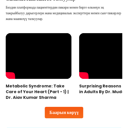
Биздин платформада пациенттердин пикири менен бирге өлкөнүн эң
тажрыйбалуу дарыгерлери жана медициналык эксперттери менен сын-пикирлер
жана маанилүү талкуулар.
Metabolic Syndrome: Take
Surprising Reasons fo
Care of Your Heart (Part - 1) |
in Adults By Dr. Mudas
Dr. Ajay Kumar Sharma
Баарын көрүү