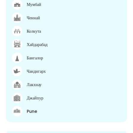
Мумбай
Ченнай
Колкута
Хайдарабад
Бангалор
Чандигарх
Лакхнау
Джайпур
Pune