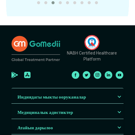
NABH Certified Healthcare
Platform
Индиядагы мыкты ооруканалар
Медициналык адистиктер
Атайын дарылоо