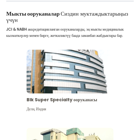
Мыкты ооруканалар
Сиздин муктаждыктарыңыз
үчүн
JCI & NABH аккредитацияланган ооруканаларды, эң мыкты медициналык
кызматкерлер менен бирге, жеткиликтүү баада заманбап жабдыктары бар.
Blk Super Specialty ооруканасы
Дели
,
Индия