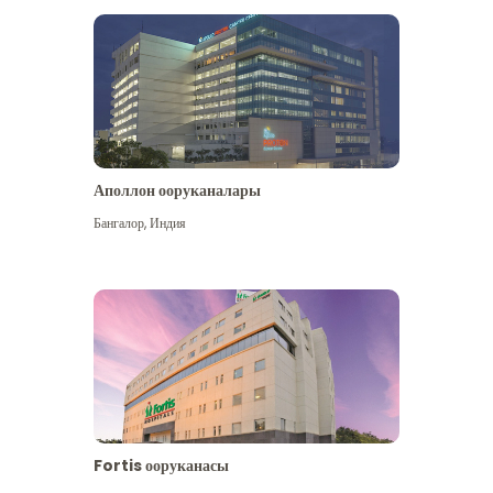
Аполлон ооруканалары
Көбүрөөк көрүү
Бангалор
,
Индия
Fortis ооруканасы