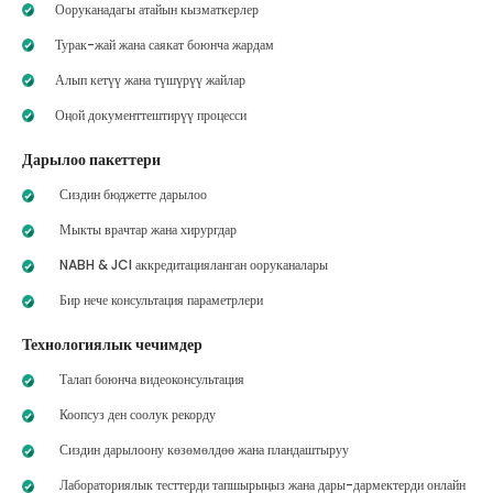
Ооруканадагы атайын кызматкерлер
Турак-жай жана саякат боюнча жардам
Алып кетүү жана түшүрүү жайлар
Оңой документтештирүү процесси
Дарылоо пакеттери
Сиздин бюджетте дарылоо
Мыкты врачтар жана хирургдар
NABH & JCI аккредитацияланган ооруканалары
Бир нече консультация параметрлери
Технологиялык чечимдер
Талап боюнча видеоконсультация
Коопсуз ден соолук рекорду
Сиздин дарылоону көзөмөлдөө жана пландаштыруу
Лабораториялык тесттерди тапшырыңыз жана дары-дармектерди онлайн