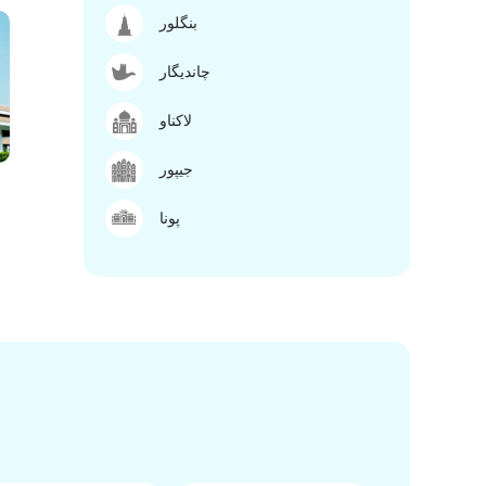
بنگلور
چاندیگار
لاکناو
جیپور
پونا