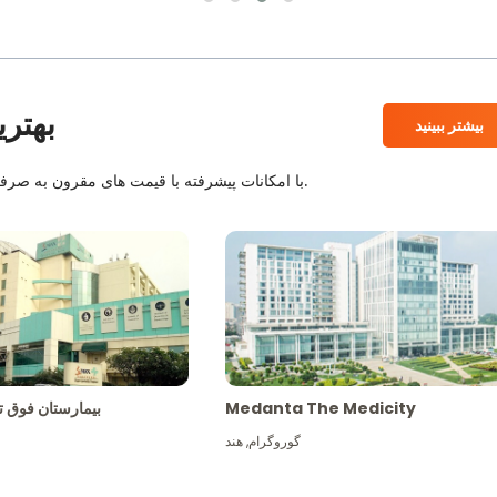
بهتری
بیشتر ببینید
بیمارستان های معتبر JCI و NABH با امکانات پیشرفته با قیمت های مقرون به صرفه همراه با بهترین کادر پزشکی.
Medanta The Medicity
بیمارستان فو
گوروگرام
,
هند