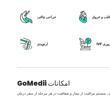
لب و عروق
جراحی چاقی
 باروری
ارتوپدی
امکانات
GoMedii