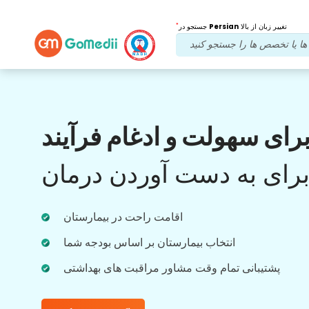
*
تغییر زبان از بالا
Persian
جستجو در
مزایای ما
رای سهولت و ادغام فرآیند
بعد از درمان
پیگیری
مراقبت
رای به دست آوردن درمان
با تیم ما که همیشه به مشکلات شما رسیدگی می
کند، پشتیبانی پزشکی و بیمار را 24x7 دریافت
اقامت راحت در بیمارستان
کنید. به روز رسانی منظم در مورد نیازهای درمانی
شما.
انتخاب بیمارستان بر اساس بودجه شما
پشتیبانی تمام وقت مشاور مراقبت های بهداشتی