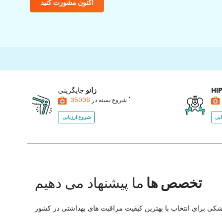
اکنون مشورت کنید
HI
زانو
جایگزینی
*
$3500
شروع بسته در
بی
شروع ارزیابی
تخصص ها
ما پیشنهاد می دهیم