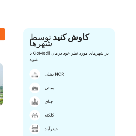
کاوش کنید
توسط
شهرها
با GoMedii در شهرهای مورد نظر خود درمان
شوید
دهلی NCR
بمبئی
چنای
کلکته
حیدرآباد