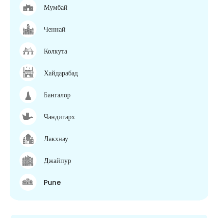
Мумбай
Ченнай
Колкута
Хайдарабад
Бангалор
Чандигарх
Лакхнау
Джайпур
Pune