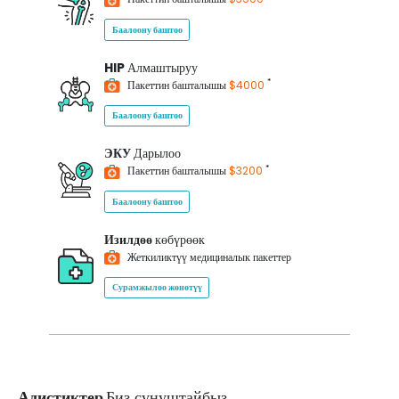
Баалоону баштоо
HIP
Алмаштыруу
*
Пакеттин башталышы
$4000
Баалоону баштоо
ЭКУ
Дарылоо
*
Пакеттин башталышы
$3200
Баалоону баштоо
Изилдөө
көбүрөөк
Жеткиликтүү медициналык пакеттер
Сурамжылоо жөнөтүү
Адистиктер
Биз сунуштайбыз