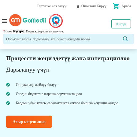
shopping_cart
Тартипке көз салуу
Өнөктөш Кирүү
Араба
menu
Кирүү
*
Издөө
Kyrgyz
Тилди жогорудан өзгөртүңүз.
Процессти жеңилдетүү жана интеграциялоо
Дарылануу үчүн
Ооруканада жайлуу болуу
Сиздин бюджетке жараша оорукана тандоо
Бардык убакыттагы саламаттыкты сактоо боюнча кеңешчи колдоо
Азыр кеңешиңиз