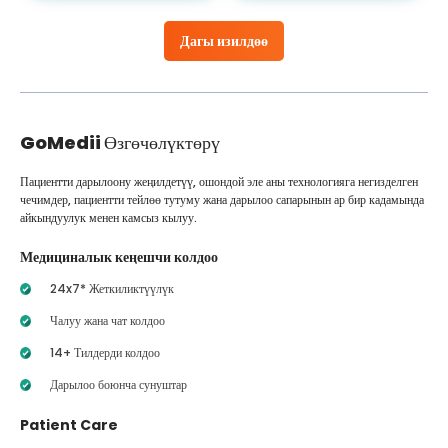
Дагы изилдөө
GoMedii
Өзгөчөлүктөрү
Пациентти дарылоону жеңилдетүү, ошондой эле аны технологияга негизделген
чечимдер, пациентти тейлөө тутуму жана дарылоо сапарынын ар бир кадамында
айкындуулук менен камсыз кылуу.
Медициналык кеңешчи колдоо
24x7* Жеткиликтүүлүк
Чалуу жана чат колдоо
14+ Тилдерди колдоо
Дарылоо боюнча сунуштар
Patient Care