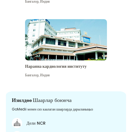
Бангалор
,
Индия
Нараяна кардиология институту
Бангалор
,
Индия
Изилдөө
Шаарлар боюнча
GoMedii менен сиз каалаган шаарларда дарыланыңыз
Дели NCR