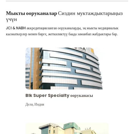
Мыкты ооруканалар
Сиздин муктаждыктарыңыз
үчүн
JCI & NABH аккредитацияланган ооруканаларды, эң мыкты медициналык
кызматкерлер менен бирге, жеткиликтүү баада заманбап жабдыктары бар.
Blk Super Specialty ооруканасы
Дели
,
Индия