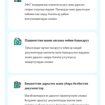
24x7 медициналык кеңешчи колдоо жана дарылоо
сапары учурунда жардам. Процедура жана дарылоодон
кийинки кам көрүү боюнча ар дайым
консультацияларды алыңыз.
Пациенттин ишин аягына чейин башкаруу
Табылгандан тартып чыгарууга чейин ар кандай
документтерди камтыган ишти башкаруунун жардамы
менен дарылоо сапары боюнча үзгүлтүксүз
жаңыртууларды алыңыз.
Бюджеттик дарылоо жана убара болбостон
документтер
Ыңгайлаштырылган дарылоо параметрлерин алыңыз.
Колдонмо аркылуу документтерди жүктөө жана
иштетүү кыйынчылыксыз бюджетке ылайыкталган баа