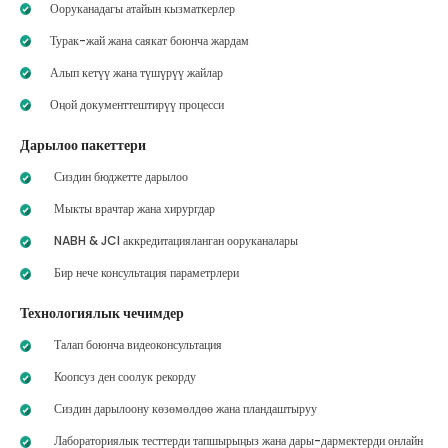
Ооруканадагы атайын кызматкерлер
Турак-жай жана саякат боюнча жардам
Алып кетүү жана түшүрүү жайлар
Оңой документтештирүү процесси
Дарылоо пакеттери
Сиздин бюджетте дарылоо
Мыкты врачтар жана хирургдар
NABH & JCI аккредитацияланган ооруканалары
Бир нече консультация параметрлери
Технологиялык чечимдер
Талап боюнча видеоконсультация
Коопсуз ден соолук рекорду
Сиздин дарылоону көзөмөлдөө жана пландаштыруу
Лабораториялык тесттерди тапшырыңыз жана дары-дармектерди онлайн