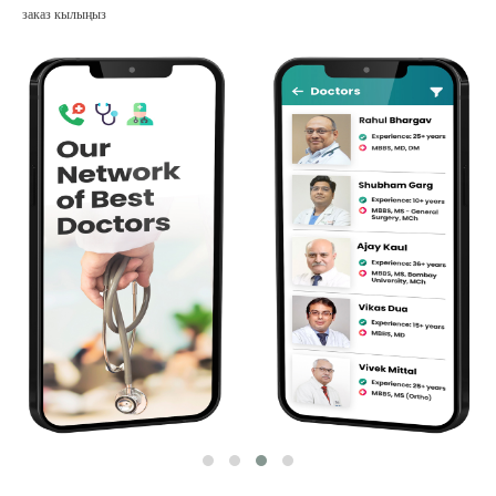
заказ кылыңыз