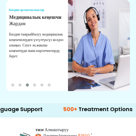
Биздин артыкчылыктар
Б
Медициналык кеңешчи
О
Жардам
К
Биздин тажрыйбалуу медициналык
Д
кеңешчилерден үзгүлтүксүз колдоо
ж
алыңыз. Сизге эң жакшы
р
кеңештерди жана көрсөтмөлөрдү
т
берет.
о
upport
500+
Treatment Options
тизе
Алмаштыруу
*
Пакеттин башталышы
$3500