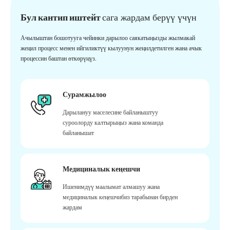
Бул кантип иштейт
сага жардам берүү үчүн
Ачылыштан бошотууга чейинки дарылоо саякатыңызды жылмакай
жеңил процесс менен ийгиликтүү кылуунун жеңилдетилген жана ачык
процессин баштан өткөрүңүз.
Сурамжылоо
Дарылануу маселесине байланыштуу
суроолорду калтырыңыз жана команда
байланышат
Медициналык кеңешчи
Ишенимдүү маалымат алмашуу жана
медициналык кеңешчибиз тарабынан бирден
жардам