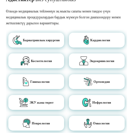
Өлкөдө медициналык тейлөөнүн эң мыкты сапаты менен тандоо үчүн
медициналык процедуралардын бардык мүмкүн болгон диапазондору менен
жеткиликтүү дарылоо варианттары.
Бариатриялык хирургия
Кардиология
Косметология
Эндокринология
Гинекология
Ортопедия
ЭКУ жана төрөт
Нефрология
Неврология
Онкология