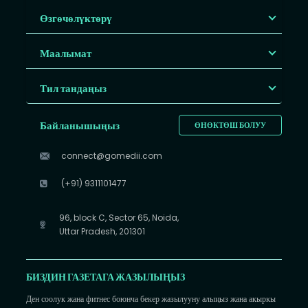
Өзгөчөлүктөрү
Маалымат
Тил тандаңыз
Байланышыңыз
ӨНӨКТӨШ БОЛУУ
connect@gomedii.com
(+91) 9311101477
96, block C, Sector 65, Noida,
Uttar Pradesh, 201301
БИЗДИН ГАЗЕТАГА ЖАЗЫЛЫҢЫЗ
Ден соолук жана фитнес боюнча бекер жазылууну алыңыз жана акыркы