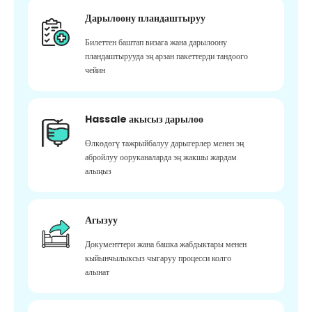
Дарылоону пландаштыруу
Билеттен баштап визага жана дарылоону
пландаштырууда эң арзан пакеттерди тандоого
чейин
Hassale акысыз дарылоо
Өлкөдөгү тажрыйбалуу дарыгерлер менен эң
абройлуу ооруканаларда эң жакшы жардам
алыңыз
Агызуу
Документтери жана башка жабдыктары менен
кыйынчылыксыз чыгаруу процесси колго
алынат