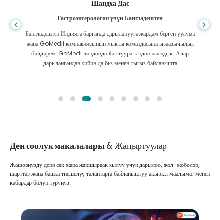
Шандха Дас
Гастроэнтерология үчүн Бангладештен
Бангладештен Индияга барганда дарыланууга жардам берген уулума
жана GoMedii компаниясынын мыкты командасына ыраазычылык
билдирем. GoMedii тандоодо биз туура тандоо жасадык. Алар
дарылангандан кийин да биз менен тыгыз байланышта
Ден соолук макалалары
& Жаңыртуулар
Жашооңузду дени сак жана жакшыраак кылуу үчүн дарылоо, жол-жоболор,
шарттар жана башка тиешелүү талаптарга байланыштуу акыркы маалымат менен
кабардар болуп туруңуз.