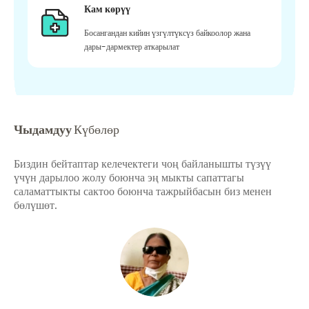
Кам көрүү
Босангандан кийин үзгүлтүксүз байкоолор жана
дары-дармектер аткарылат
Чыдамдуу
Күбөлөр
Биздин бейтаптар келечектеги чоң байланышты түзүү
үчүн дарылоо жолу боюнча эң мыкты сапаттагы
саламаттыкты сактоо боюнча тажрыйбасын биз менен
бөлүшөт.