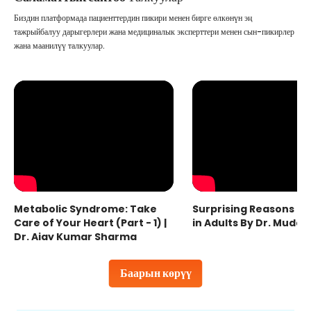
Биздин платформада пациенттердин пикири менен бирге өлкөнүн эң
тажрыйбалуу дарыгерлери жана медициналык эксперттери менен сын-пикирлер
жана маанилүү талкуулар.
Metabolic Syndrome: Take
Surprising Reasons fo
Care of Your Heart (Part - 1) |
in Adults By Dr. Mudas
Dr. Ajay Kumar Sharma
Баарын көрүү