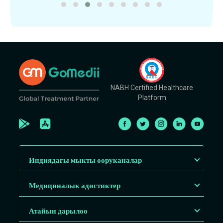
NABH Certified Healthcare
Platform
Индиядагы мыкты ооруканалар
Медициналык адистиктер
Атайын дарылоо