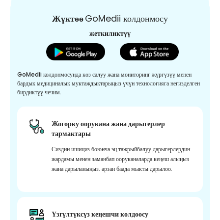
Жүктөө
GoMedii колдонмосу
жеткиликтүү
GoMedii колдонмосунда көз салуу жана мониторинг жүргүзүү менен
бардык медициналык муктаждыктарыңыз үчүн технологияга негизделген
бирдиктүү чечим.
Жогорку оорукана жана дарыгерлер
тармактары
Сиздин ишиңиз боюнча эң тажрыйбалуу дарыгерлердин
жардамы менен заманбап ооруканаларда кеңеш алыңыз
жана дарыланыңыз. арзан баада мыкты дарылоо.
Үзгүлтүксүз кеңешчи колдоосу