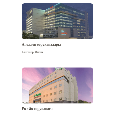
Аполлон ооруканалары
Көбүрөөк көрүү
Бангалор
,
Индия
Fortis ооруканасы