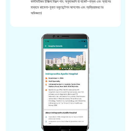
কাস্টমাইজড চিকিত্সা বিকল্প পান. অনুমানগুলি যা বাজেট-বান্ধব এবং অ্যাপের
মাধ্যমে ঝামেলা-মুক্ত ডকুমেন্টেশন আপলোড এবং প্রক্রিয়াকরণের
অভিজ্ঞতা।