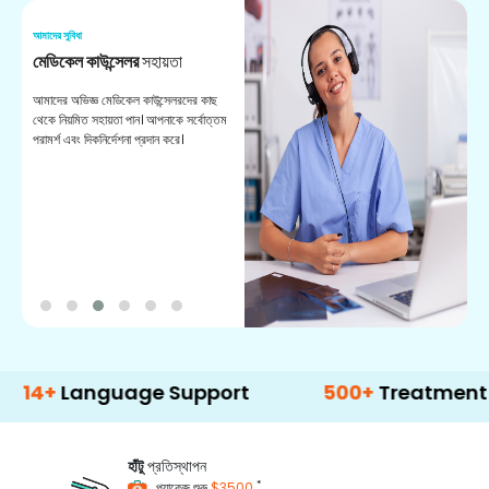
আমাদের সুবিধা
আম
মেডিকেল কাউন্সেলর
সহায়তা
অ
আমাদের অভিজ্ঞ মেডিকেল কাউন্সেলরদের কাছ
ভা
থেকে নিয়মিত সহায়তা পান। আপনাকে সর্বোত্তম
চি
পরামর্শ এবং দিকনির্দেশনা প্রদান করে।
ডা
anguage Support
500+
Treatment Option
হাঁটু
প্রতিস্থাপন
*
প্যাকেজ শুরু
$3500