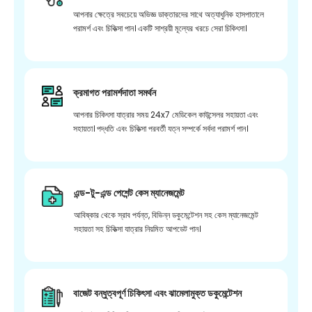
আপনার ক্ষেত্রে সবচেয়ে অভিজ্ঞ ডাক্তারদের সাথে অত্যাধুনিক হাসপাতালে
পরামর্শ এবং চিকিত্সা পান। একটি সাশ্রয়ী মূল্যের খরচে সেরা চিকিৎসা।
ক্রমাগত পরামর্শদাতা সমর্থন
আপনার চিকিৎসা যাত্রার সময় 24x7 মেডিকেল কাউন্সেলর সহায়তা এবং
সহায়তা। পদ্ধতি এবং চিকিত্সা পরবর্তী যত্ন সম্পর্কে সর্বদা পরামর্শ পান।
এন্ড-টু-এন্ড পেশেন্ট কেস ম্যানেজমেন্ট
আবিষ্কার থেকে স্রাব পর্যন্ত, বিভিন্ন ডকুমেন্টেশন সহ কেস ম্যানেজমেন্ট
সহায়তা সহ চিকিত্সা যাত্রার নিয়মিত আপডেট পান।
বাজেট বন্ধুত্বপূর্ণ চিকিৎসা এবং ঝামেলামুক্ত ডকুমেন্টেশন