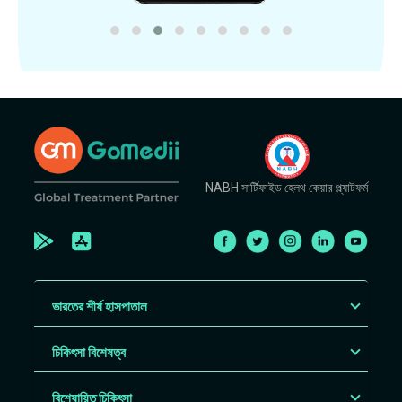
NABH সার্টিফাইড হেলথ কেয়ার প্ল্যাটফর্ম
ভারতের শীর্ষ হাসপাতাল
চিকিৎসা বিশেষত্ব
বিশেষায়িত চিকিৎসা