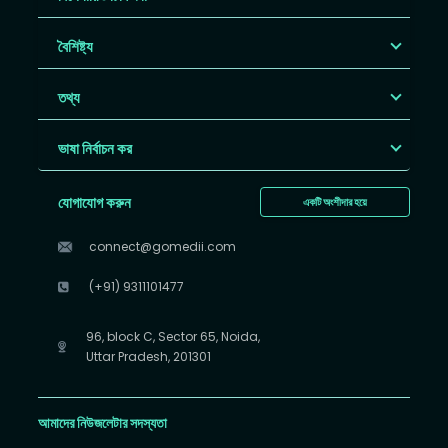
বৈশিষ্ট্য
তথ্য
ভাষা নির্বাচন কর
যোগাযোগ করুন
একটি অংশীদার হয়ে
connect@gomedii.com
(+91) 9311101477
96, block C, Sector 65, Noida,
Uttar Pradesh, 201301
আমাদের নিউজলেটার সদস্যতা