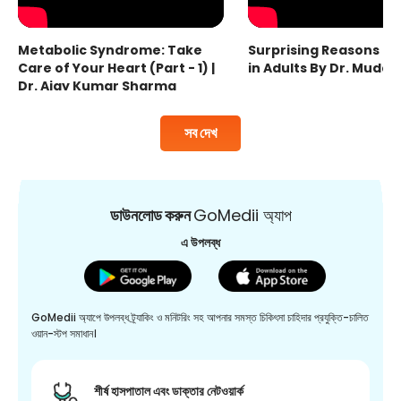
Metabolic Syndrome: Take
Surprising Reasons fo
Care of Your Heart (Part - 1) |
in Adults By Dr. Mudas
Dr. Ajay Kumar Sharma
সব দেখ
ডাউনলোড করুন
GoMedii অ্যাপ
এ উপলব্ধ
GoMedii অ্যাপে উপলব্ধ ট্র্যাকিং ও মনিটরিং সহ আপনার সমস্ত চিকিৎসা চাহিদার প্রযুক্তি-চালিত
ওয়ান-স্টপ সমাধান।
শীর্ষ হাসপাতাল এবং ডাক্তার নেটওয়ার্ক