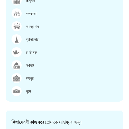
চেন্নাই
কলকাতা
হায়দ্রাবাদ
ব্যাঙ্গালোর
চণ্ডীগড়
লখনউ
জয়পুর
পুনে
কিভাবে এটা কাজ করে
তোমাকে সাহায্যর জন্য