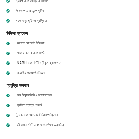
ভ্রমণ এবং বাসস্থান সহায়তা
পিকআপ এবং ড্রপ সুবিধা
সহজ ডকুমেন্টেশন প্রক্রিয়া
চিকিত্সা প্যাকেজ
আপনার বাজেটে চিকিৎসা
সেরা ডাক্তার এবং সার্জন
NABH এবং JCI স্বীকৃত হাসপাতাল
একাধিক পরামর্শের বিকল্প
প্রযুক্তি সমাধান
অন ডিমান্ড ভিডিও কনসালটেশন
সুরক্ষিত স্বাস্থ্য রেকর্ড
ট্র্যাক এবং আপনার চিকিত্সা পরিকল্পনা
বই ল্যাব টেস্ট এবং অর্ডার ঔষধ অনলাইন