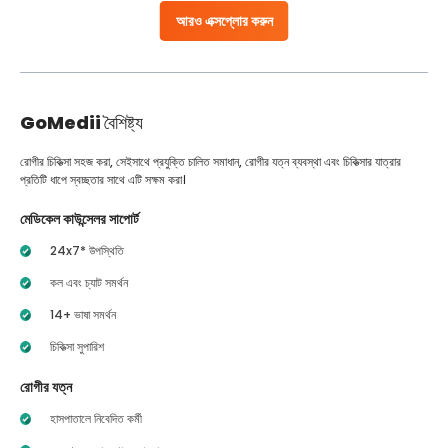
আরও এক্সপ্লোর করুন
GoMedii
বৈশিষ্ট্য
রোগীর চিকিত্সা সহজ করা, সেইসাথে প্রযুক্তি চালিত সমাধান, রোগীর যত্ন ব্যবস্থা এবং চিকিত্সার যাত্রার
প্রতিটি ধাপে স্বচ্ছতার সাথে এটি সক্ষম করা।
মেডিকেল কাউন্সেলর সাপোর্ট
24x7* উপস্থিতি
কল এবং চ্যাট সমর্থন
14+ ভাষা সমর্থন
চিকিত্সা সুপারিশ
রোগীর যত্ন
হাসপাতালে নিবেদিত কর্মী