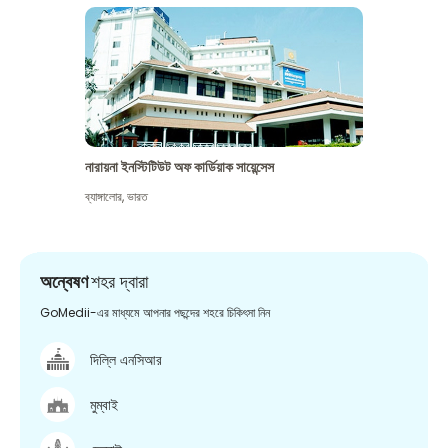
নারায়না ইনস্টিটিউট অফ কার্ডিয়াক সায়েন্সেস
ব্যাঙ্গালোর
,
ভারত
অন্বেষণ
শহর দ্বারা
GoMedii-এর মাধ্যমে আপনার পছন্দের শহরে চিকিৎসা নিন
দিল্লি এনসিআর
মুম্বাই