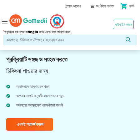
shopping_cart
ট্র্যাক আদেশ
অংশীদার লগইন
কার্ট
menu
সাইন ইন করুন
*
অনুসন্ধান করা হচ্ছে
Bangla
উপরে থেকে ভাষা পরিবর্তন করুন.
প্রক্রিয়াটি সহজ ও সংহত করতে
চিকিৎসা পাওয়ার জন্য
আরামদায়ক হাসপাতালে থাকা
আপনার বাজেট অনুযায়ী হাসপাতালের পছন্দ
সর্বকালের স্বাস্থ্যসেবা পরামর্শদাতা সমর্থন
এখনই পরামর্শ করুন