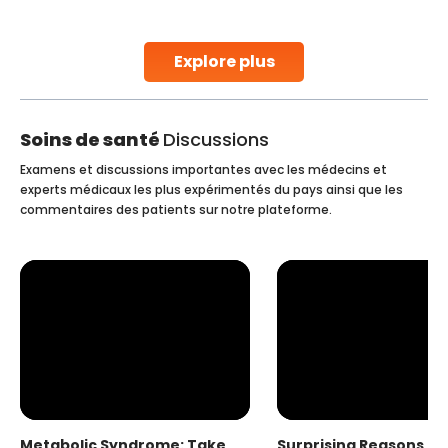
parenthood. Skilled technicians collect sperm using
ity.
specialized procedures to ensure optimal quality. Onc
collected, they process the
Explore plus
Continue Reading
Soins de santé
Discussions
Examens et discussions importantes avec les médecins et
experts médicaux les plus expérimentés du pays ainsi que les
commentaires des patients sur notre plateforme.
Metabolic Syndrome: Take
Surprising Reasons fo