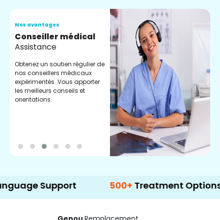
Nos avantages
N
Conseiller médical
V
Assistance
C
Obtenez un soutien régulier de
C
nos conseillers médicaux
n
expérimentés. Vous apporter
e
les meilleurs conseils et
t
orientations.
p
d
 Support
500+
Treatment Options
Genou
Remplacement