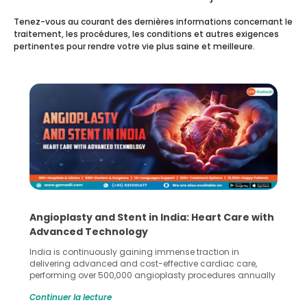
Tenez-vous au courant des dernières informations concernant le
traitement, les procédures, les conditions et autres exigences
pertinentes pour rendre votre vie plus saine et meilleure.
are with
5 Essential Steps for Effective Human Sper
Collection and Processing Methods
in
Human sperm collection and processing are critical st
 care,
in advanced reproductive techniques like In Vitro
s annually
Fertilization (IVF) and intrauterine insemination (IUI). Th
oss the
methods enable medical professionals to tackle fertilit
Continuer la lecture
asty and
challenges and help couples achieve their dream of