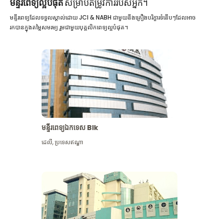
មន្ទីរពេទ្យល្អបំផុត
សម្រាប់តម្រូវការរបស់អ្នក។
មន្ទីរពេទ្យដែលទទួលស្គាល់ដោយ JCI & NABH ជាមួយនឹងគ្រឿងបរិក្ខារទំនើបៗដែលអាច
រកបានក្នុងតម្លៃសមរម្យ រួមជាមួយបុគ្គលិកពេទ្យល្អបំផុត។
មន្ទីរពេទ្យឯកទេស Blk
ដេលី
,
ប្រទេសឥណ្ឌា