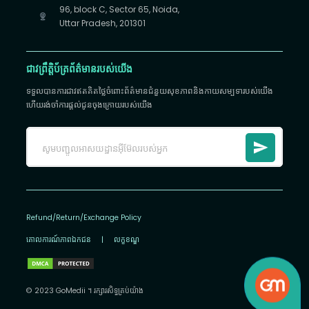
96, block C, Sector 65, Noida,
Uttar Pradesh, 201301
ជាវព្រឹត្តិប័ត្រព័ត៌មានរបស់យើង
ទទួលបានការជាវឥតគិតថ្លៃចំពោះព័ត៌មានជំនួយសុខភាពនិងកាយសម្បទារបស់យើង
ហើយរង់ចាំការផ្តល់ជូនចុងក្រោយរបស់យើង
Refund/Return/Exchange Policy
គោលការណ៍​ភាព​ឯកជន
|
លក្ខខណ្ឌ
© 2023 GoMedii ។ រក្សា​រ​សិទ្ធ​គ្រប់យ៉ាង