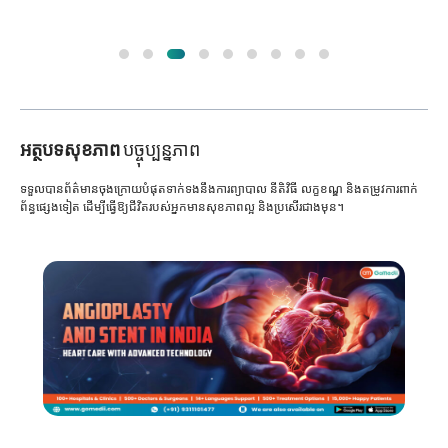
អត្ថបទសុខភាព
បច្ចុប្បន្នភាព
ទទួលបានព័ត៌មានចុងក្រោយបំផុតទាក់ទងនឹងការព្យាបាល នីតិវិធី លក្ខខណ្ឌ និងតម្រូវការពាក់
ព័ន្ធផ្សេងទៀត ដើម្បីធ្វើឱ្យជីវិតរបស់អ្នកមានសុខភាពល្អ និងប្រសើរជាងមុន។