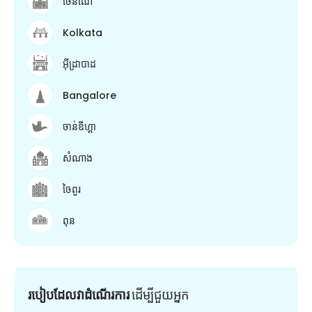
ចេនណៃ
Kolkata
អ៊ីដ្រាបាដ
Bangalore
ចាន់ឌីហ្គា
សំណាង
ចៃពួរ
ពុន
របៀបដែលវាដំណើរការ
ដើម្បី​ជួយ​អ្នក