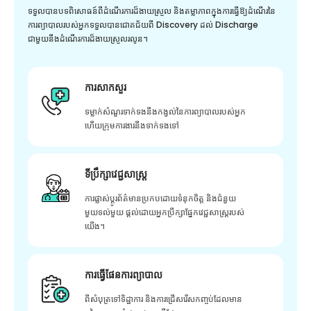
ទទួលបានបទពិសោធន៍ពីដំណើរការដ៏ងាយស្រួល និងតម្លាភាពក្នុងការធ្វើឱ្យដំណើរនៃ
ការព្យាបាលរបស់អ្នកទទួលបានជោគជ័យពី Discovery ដល់ Discharge
ជាមួយនឹងដំណើរការដ៏ងាយស្រួលរលូន។
ការសាកសួរ
ទម្លាក់សំណួរទាក់ទងនឹងកង្វល់នៃការព្យាបាលរបស់អ្នក
ហើយក្រុមការងារនឹងទាក់ទងទៅ
ទីប្រឹក្សាវេជ្ជសាស្ត្រ
ការផ្លាស់ប្តូរព័ត៌មានប្រកបដោយទំនុកចិត្ត និងជំនួយ
មួយទល់មួយ ផ្តល់ដោយអ្នកប្រឹក្សាផ្នែកវេជ្ជសាស្រ្តរបស់
យើង។
ការធ្វើផែនការព្យាបាល
ពីសំបុត្រទៅទិដ្ឋាការ និងការជ្រើសរើសកញ្ចប់ដែលមាន