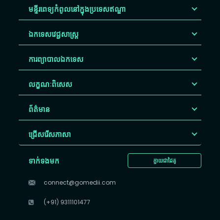
មន្ទីរពេទ្យកំពូលនៅក្នុងប្រទេសឥណ្ឌា
ឯកទេសវេជ្ជសាស្ត្រ
ការព្យាបាលឯកទេស
លក្ខណៈពិសេស
ព័ត៌មាន
ជ្រើសរើស​ភាសា
ទាក់ទងមក
ក្លាយជាដៃគូ
connect@gomedii.com
(+91) 9311101477