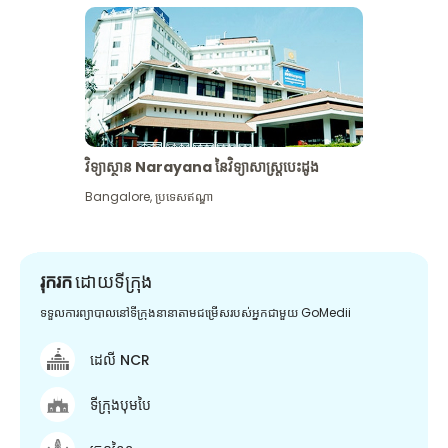
វិទ្យាស្ថាន Narayana នៃវិទ្យាសាស្រ្តបេះដូង
Bangalore
,
ប្រទេសឥណ្ឌា
រុករក
ដោយទីក្រុង
ទទួលការព្យាបាលនៅទីក្រុងនានាតាមជម្រើសរបស់អ្នកជាមួយ GoMedii
ដេលី NCR
ទីក្រុងបុមបៃ