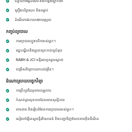
ជំនួយការធ្វើដំណើរ និងកន្លែងស្នាក់នៅ
គ្រឿងបរិក្ខារយក និងទម្លាក់
ដំណើរការឯកសារងាយស្រួល
កញ្ចប់ព្យាបាល
ការព្យាបាលក្នុងថវិការបស់អ្នក។
វេជ្ជបណ្ឌិតនិងគ្រូពេទ្យវះកាត់ល្អបំផុត
NABH & JCI មន្ទីរពេទ្យទទួលស្គាល់
ជម្រើសពិគ្រោះយោបល់ច្រើន។
ដំណោះស្រាយបច្ចេកវិទ្យា
ការប្រឹក្សាវីដេអូតាមតម្រូវការ
កំណត់ត្រាសុខភាពដែលមានសុវត្ថិភាព
តាមដាន និងរៀបចំផែនការព្យាបាលរបស់អ្នក។
សៀវភៅធ្វើតេស្តមន្ទីរពិសោធន៍ និងបញ្ជាទិញឱសថតាមអ៊ីនធឺណិត