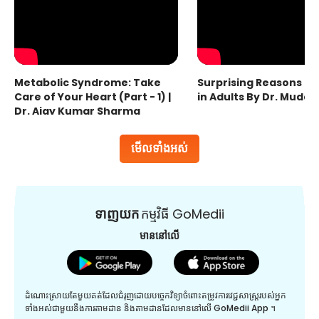
Metabolic Syndrome: Take
Surprising Reasons fo
Care of Your Heart (Part - 1) |
in Adults By Dr. Mudas
Dr. Ajay Kumar Sharma
មើលទាំងអស់
ទាញយក
កម្មវិធី GoMedii
មាននៅលើ
ដំណោះស្រាយតែមួយគត់ដែលជំរុញដោយបច្ចេកវិទ្យាចំពោះតម្រូវការវេជ្ជសាស្រ្តរបស់អ្នក
ទាំងអស់ជាមួយនឹងការតាមដាន និងតាមដានដែលមាននៅលើ GoMedii App ។