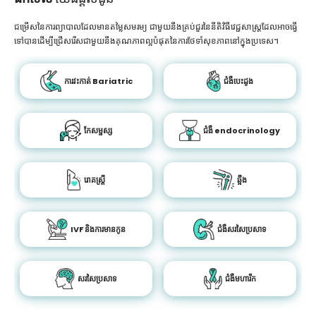
ជម្រើសនៃការព្យាបាលដែលមានតម្លៃសមរម្យ ជាមួយនឹងគ្រប់ជួរនៃនីតិវិធីវេជ្ជសាស្រ្តដែលអាចធ្វើ
ទៅបានដើម្បីជ្រើសរើសជាមួយនឹងគុណភាពល្អបំផុតនៃការថែទាំសុខភាពនៅក្នុងប្រទេស។
ការវះកាត់ Bariatric
ជំងឺបេះដូង
កែសម្ផស្ស
ជំងឺ endocrinology
រោគស្ត្រី
ឆ្អឹង
IVF និងការមានកូន
ជំងឺសរសៃប្រសាទ
សរសៃប្រសាទ
ជំងឺមហារីក