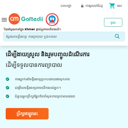
shopping_cart
បទបញ្ជា
ការចូលជាដៃគូ
រទេះ
menu
ចូល
*
កំពុងស្វែងរកនៅក្នុង
Khmer
ផ្លាស់ប្តូរភាសាពីខាងលើ។
ដើម្បីងាយស្រួល និងរួមបញ្ចូលដំណើរការ
ដើម្បីទទួលបានការព្យាបាល
ការស្នាក់នៅមន្ទីរពេទ្យប្រកបដោយផាសុកភាព
ជម្រើសមន្ទីរពេទ្យតាមថវិការបស់អ្នក។
ជំនួយអ្នកប្រឹក្សាផ្នែកថែទាំសុខភាពគ្រប់ពេលវេលា
ប្រឹក្សាឥឡូវនេះ