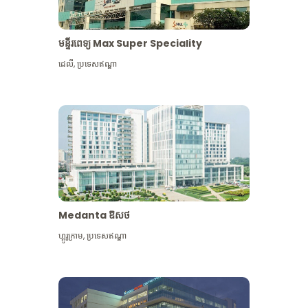
មន្ទីរពេទ្យ Max Super Speciality
ដេលី
,
ប្រទេសឥណ្ឌា
Medanta ឱសថ
ហ្គូរូក្រាម
,
ប្រទេសឥណ្ឌា