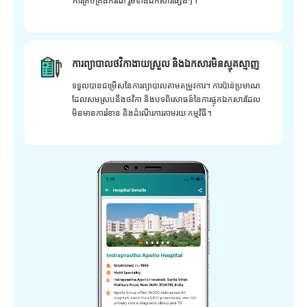
ការគ្រប់គ្រងករណី រួមទាំងឯកសារផ្សេងៗ។
ការព្យាបាលថវិកាងាយស្រួល និងឯកសារមិនស្មុគស្មាញ
ទទួលបានជម្រើសនៃការព្យាបាលតាមតម្រូវការ។ ការប៉ាន់ប្រមាណ
ដែលសមស្របនឹងថវិកា និងបទពិសោធន៍នៃការផ្ទុកឯកសារដែល
មិនមានការរំខាន និងដំណើរការតាមរយៈកម្មវិធី។