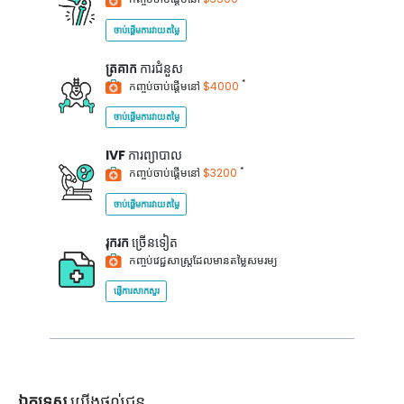
ចាប់ផ្តើមការវាយតម្លៃ
ត្រគាក
ការជំនួស
*
កញ្ចប់ចាប់ផ្តើមនៅ
$4000
ចាប់ផ្តើមការវាយតម្លៃ
IVF
ការព្យាបាល
*
កញ្ចប់ចាប់ផ្តើមនៅ
$3200
ចាប់ផ្តើមការវាយតម្លៃ
រុករក
ច្រើនទៀត
កញ្ចប់វេជ្ជសាស្ត្រដែលមានតម្លៃសមរម្យ
ផ្ញើការសាកសួរ
ឯកទេស
យើងផ្តល់ជូន