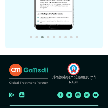
វេទិកាថែទាំសុខភាពដែលបានបញ្ជាក់
NABH