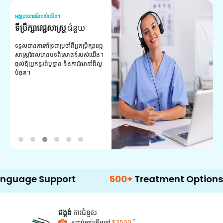
អត្ថប្រយោជន៍របស់យើង។
អត
ទីប្រឹក្សាវេជ្ជសាស្ត្រ
ជំនួយ
វ
យ
ទទួលបានការគាំទ្រជាប្រចាំពីអ្នកប្រឹក្សាវេជ្ជ
សាស្ត្រដែលមានបទពិសោធន៍របស់យើង។
ក
ផ្តល់ឱ្យអ្នកនូវដំបូន្មាន និងការណែនាំដ៏ល្អ
វ
បំផុត។
ប
ក្
ព
ឡ
 Support
500+
Treatment Options
ជង្គង់
ការជំនួស
*
កញ្ចប់ចាប់ផ្តើមនៅ
$3500