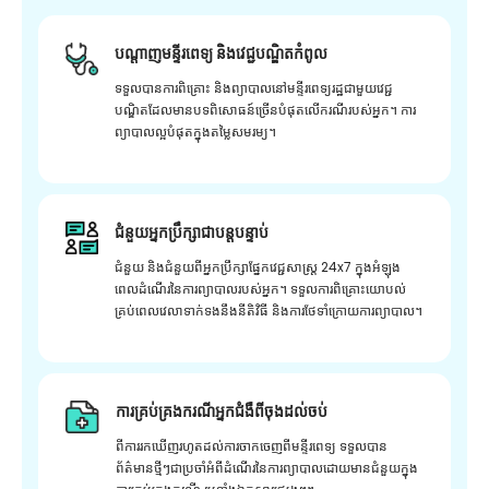
បណ្តាញមន្ទីរពេទ្យ និងវេជ្ជបណ្ឌិតកំពូល
ទទួលបានការពិគ្រោះ និងព្យាបាលនៅមន្ទីរពេទ្យរដ្ឋជាមួយវេជ្ជ
បណ្ឌិតដែលមានបទពិសោធន៍ច្រើនបំផុតលើករណីរបស់អ្នក។ ការ
ព្យាបាលល្អបំផុតក្នុងតម្លៃសមរម្យ។
ជំនួយអ្នកប្រឹក្សាជាបន្តបន្ទាប់
ជំនួយ និងជំនួយពីអ្នកប្រឹក្សាផ្នែកវេជ្ជសាស្រ្ត 24x7 ក្នុងអំឡុង
ពេលដំណើរនៃការព្យាបាលរបស់អ្នក។ ទទួលការពិគ្រោះយោបល់
គ្រប់ពេលវេលាទាក់ទងនឹងនីតិវិធី និងការថែទាំក្រោយការព្យាបាល។
ការគ្រប់គ្រងករណីអ្នកជំងឺពីចុងដល់ចប់
ពីការរកឃើញរហូតដល់ការចាកចេញពីមន្ទីរពេទ្យ ទទួលបាន
ព័ត៌មានថ្មីៗជាប្រចាំអំពីដំណើរនៃការព្យាបាលដោយមានជំនួយក្នុង