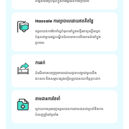
តម្លៃសមរម្យបំផុតក្នុងការធ្វើផែនការព្យាបាល
Hassale ការព្យាបាលដោយឥតគិតថ្លៃ
ទទួលបានការថែទាំល្អបំផុតនៅក្នុងមន្ទីរពេទ្យល្បីឈ្មោះ
បំផុតជាមួយវេជ្ជបណ្ឌិតដែលមានបទពិសោធន៍នៅក្នុង
ប្រទេស
ការឆក់
ដំណើរការបញ្ចេញចោលដោយគ្មានបញ្ហាជាមួយនឹង
ឯកសារ និងសម្ភារៈផ្សេងទៀតត្រូវបានយកចិត្តទុកដាក់
តាមដានការថែទាំ
ក្រោយ​ការ​ហូរ​ចេញ​ទទួល​បាន​ការ​តាមដាន​ជា​ប្រចាំ​និង​ការ​
បំពេញ​ថ្នាំ​នៅ​ទូទាំង​