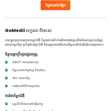
ស្វែងយល់បន្ថែម
GoMedii
លក្ខណៈពិសេស
ការបន្ធូរបន្ថយការព្យាបាលអ្នកជំងឺ ក៏ដូចជាការបើកដំណើរការវាជាមួយនឹងដំណោះស្រាយជំរុញ
ដោយបច្ចេកវិទ្យា ប្រព័ន្ធថែទាំអ្នកជំងឺ និងតម្លាភាពនៅជំហាននីមួយៗនៃដំណើរនៃការព្យាបាល។
ជំនួយអ្នកប្រឹក្សាវេជ្ជសាស្ត្រ
24x7* ភាពអាចរកបាន
ជំនួយការហៅទូរសព្ទ និងជជែក
14+ ភាសាគាំទ្រ
ការណែនាំអំពីការព្យាបាល
ការថែទាំអ្នកជំងឺ
បុគ្គលិកពិសេសនៅមន្ទីរពេទ្យ