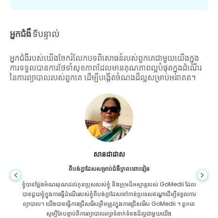
អ្នកជំងឺ
ទីបន្ទាល់
អ្នកជំងឺរបស់យើងចែករំលែកបទពិសោធន៍របស់ពួកគេជាមួយយើងក្នុង
ការទទួលបានការថែទាំសុខភាពដែលមានគុណភាពល្អបំផុតក្នុងដំណើរ
នៃការព្យាបាលរបស់ពួកគេ ដើម្បីបង្កើតចំណងដ៏ល្អសម្រាប់អនាគត។
សានដាដាស
ពីបង់ក្លាដែសសម្រាប់ជំងឺក្រពះពោះវៀន
ខ្ញុំបានថ្លែងអំណរគុណដល់កូនប្រុសរបស់ខ្ញុំ និងក្រុមដ៏អស្ចារ្យរបស់ GoMedii ដែល
បានជួយខ្ញុំក្នុងការធ្វើដំណើររបស់ខ្ញុំពីបង់ក្លាដែសទៅកាន់ប្រទេសឥណ្ឌាដើម្បីទទួលការ
ព្យាបាល។ យើងបានធ្វើការជ្រើសរើសត្រឹមត្រូវក្នុងការជ្រើសរើស GoMedii ។ ពួកគេ
សូម្បីតែបន្ទាប់ពីការព្យាបាលរក្សាទំនាក់ទំនងដ៏ល្អជាមួយយើង