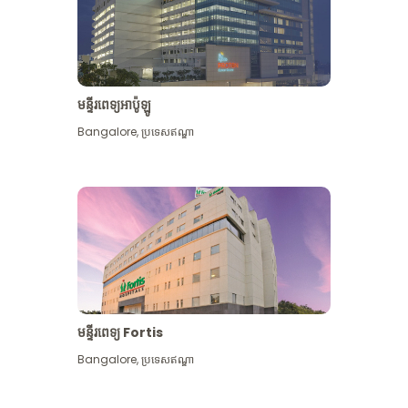
មន្ទីរពេទ្យអាប៉ូឡូ
Bangalore
,
ប្រទេសឥណ្ឌា
មើល​ច្រើន​ទៀត
មន្ទីរពេទ្យ Fortis
Bangalore
,
ប្រទេសឥណ្ឌា