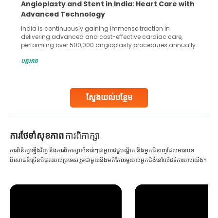
5 Essential Steps for Effective Human Sperm
Collection and Processing Methods
Human sperm collection and processing are critical steps
in advanced reproductive techniques like In Vitro
Fertilization (IVF) and intrauterine insemination (IUI). These
methods enable medical professionals to tackle fertility
បន្តអាន
challenges and help couples achieve their dream of
parenthood. Skilled technicians collect sperm using
specialized procedures to ensure optimal quality. Once
collected, they process the
ស្វែងយល់បន្ថែម
Continue Reading
ការ​ថែទាំ​សុខភាព
ការពិភាក្សា
ការពិនិត្យឡើងវិញ និងការពិភាក្សាសំខាន់ៗជាមួយវេជ្ជបណ្ឌិត និងអ្នកជំនាញដែលមានបទ
ពិសោធន៍ច្រើនបំផុតរបស់ប្រទេស រួមជាមួយនឹងមតិកែលម្អរបស់អ្នកជំងឺនៅលើវេទិការបស់យើង។