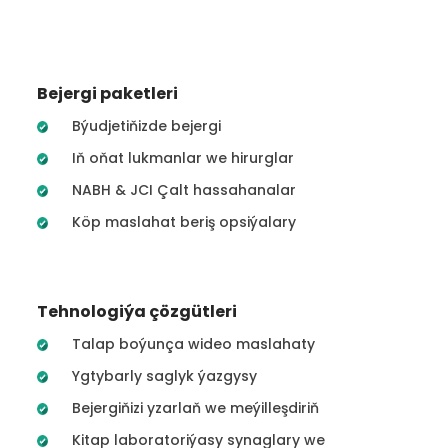
Bejergi paketleri
Býudjetiňizde bejergi
Iň oňat lukmanlar we hirurglar
NABH & JCI Çalt hassahanalar
Köp maslahat beriş opsiýalary
Tehnologiýa çözgütleri
Talap boýunça wideo maslahaty
Ygtybarly saglyk ýazgysy
Bejergiňizi yzarlaň we meýilleşdiriň
Kitap laboratoriýasy synaglary we