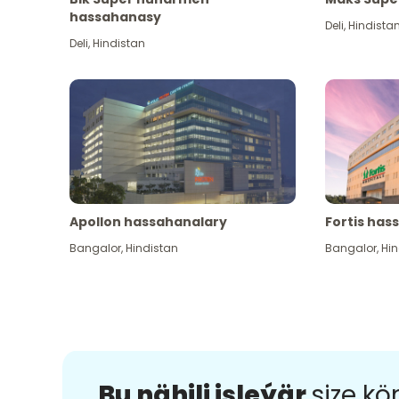
hassahanasy
Deli
,
Hindista
Deli
,
Hindistan
Apollon hassahanalary
Fortis has
Bangalor
,
Hindistan
Bangalor
,
Hin
Bu nähili işleýär
size k