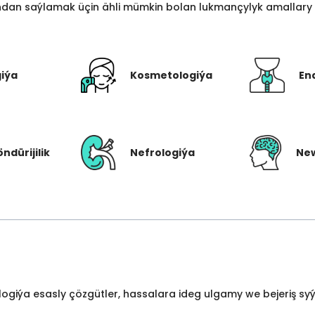
an saýlamak üçin ähli mümkin bolan lukmançylyk amallary bi
giýa
Kosmetologiýa
En
öndürijilik
Nefrologiýa
New
ologiýa esasly çözgütler, hassalara ideg ulgamy we bejeriş s