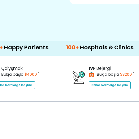
tients
100+
Hospitals & Clinics
500+
D
P
Çalyşmak
IVF
Bejergi
*
*
Bukja başla
$4000
Bukja başla
$3200
ha bermäge başlaň
Baha bermäge başlaň