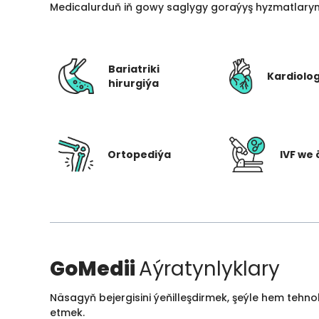
Medicalurduň iň gowy saglygy goraýyş hyzmatlarynd
Bariatriki
Kardiolo
hirurgiýa
Ortopediýa
IVF we 
GoMedii
Aýratynlyklary
Näsagyň bejergisini ýeňilleşdirmek, şeýle hem tehn
etmek.