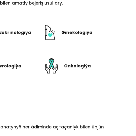
len amatly bejeriş usullary.
dokrinologiýa
Ginekologiýa
rologiýa
Onkologiýa
yýahatynyň her ädiminde aç-açanlyk bilen üpjün