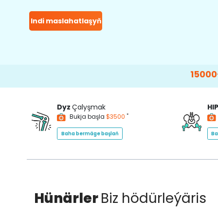
Indi maslahatlaşyň
15000+
Happy Pa
Dyz
Çalyşmak
HI
*
Bukja başla
$3500
Baha bermäge başlaň
Ba
Hünärler
Biz hödürleýäris