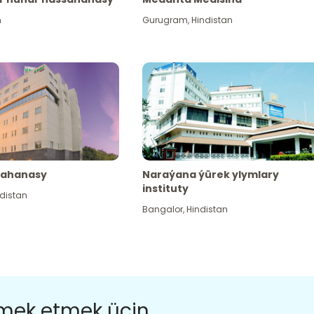
n
Gurugram
,
Hindistan
sahanasy
Naraýana ýürek ylymlary
instituty
distan
Bangalor
,
Hindistan
ömek etmek üçin