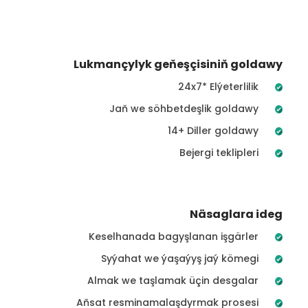
Lukmançylyk geňeşçisiniň goldawy
24x7* Elýeterlilik
Jaň we söhbetdeşlik goldawy
14+ Diller goldawy
Bejergi teklipleri
Näsaglara ideg
Keselhanada bagyşlanan işgärler
Syýahat we ýaşaýyş jaý kömegi
Almak we taşlamak üçin desgalar
Aňsat resminamalaşdyrmak prosesi