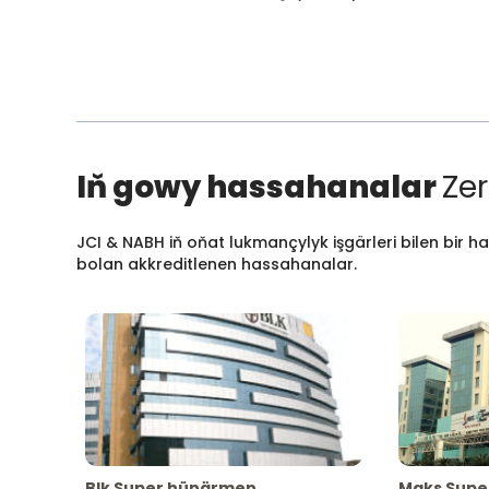
Iň gowy hassahanalar
Zer
JCI & NABH iň oňat lukmançylyk işgärleri bilen bir h
bolan akkreditlenen hassahanalar.
Blk Super hünärmen
Maks Supe