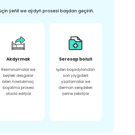
üçin ýeňil we aýdyň prosesi başdan geçiriň.
Akdyrmak
Seresap boluň
Resminamalar we
Işden boşadylandan
beýleki desgalar
soň yzygiderli
bilen howlukmaç
yzarlamalar we
boşatma prosesi
derman serişdeleri
alada edilýär
ýerine ýetirilýär