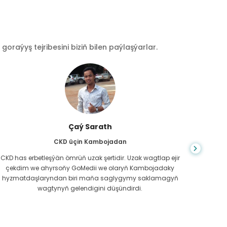
raýyş tejribesini biziň bilen paýlaşýarlar.
Çaý Sarath
CKD üçin Kambojadan
CKD has erbetleşýän ömrüň uzak şertidir. Uzak wagtlap ejir
Du
çekdim we ahyrsoňy GoMedii we olaryň Kambojadaky
bilm
hyzmatdaşlaryndan biri maňa saglygymy saklamagyň
meniň g
wagtynyň gelendigini düşündirdi.
näme