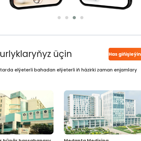
urlyklaryňyz üçin
Has giňişleýi
atarda elýeterli bahadan elýeterli iň häzirki zaman enjamlary
r hünär hassahanasy
Medanta Medisina