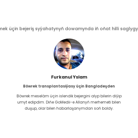
 üçin bejeriş syýahatynyň dowamynda iň oňat hilli saglygy go
Furkanul Yslam
Böwrek transplantasiýasy üçin Bangladeşden
Böwrek meseläm üçin islendik bejergini alyp bilerin diýip
g
umyt edipdim. Diňe GoMedii-e Allanyň merhemeti bilen
duşup, olar bilen habarlaşanymdan soň boldy.