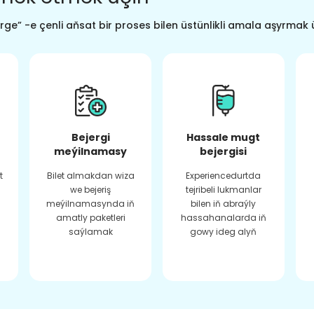
ge” -e çenli aňsat bir proses bilen üstünlikli amala aşyrmak 
Bejergi
Hassale mugt
meýilnamasy
bejergisi
t
Bilet almakdan wiza
Experiencedurtda
we bejeriş
tejribeli lukmanlar
meýilnamasynda iň
bilen iň abraýly
amatly paketleri
hassahanalarda iň
saýlamak
gowy ideg alyň