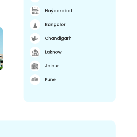
Haýdarabat
Bangalor
Chandigarh
Laknow
Jaipur
Pune