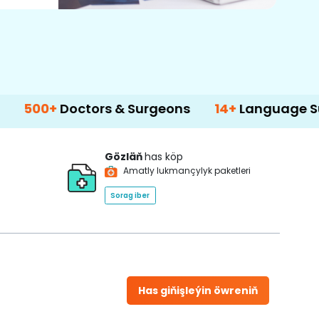
octors & Surgeons
14+
Language Support
Gözläň
has köp
Amatly lukmançylyk paketleri
Sorag iber
Has giňişleýin öwreniň