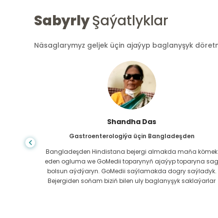
Sabyrly
Şaýatlyklar
Näsaglarymyz geljek üçin ajaýyp baglanyşyk döretmek
Shandha Das
Gastroenterologiýa üçin Bangladeşden
ndanam
Bangladeşden Hindistana bejergi almakda maňa kömek
ýerde,
eden ogluma we GoMedii toparynyň ajaýyp toparyna sa
az.
bolsun aýdýaryn. GoMedii saýlamakda dogry saýladyk.
erli
Bejergiden soňam biziň bilen uly baglanyşyk saklaýarlar
boluň!