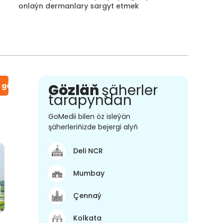
onlaýn dermanlary sargyt etmek
n gör
Gözläň
şäherler
tarapyndan
GoMedii bilen öz isleýän
şäherleriňizde bejergi alyň
Deli NCR
Mumbay
Çennaý
Kolkata