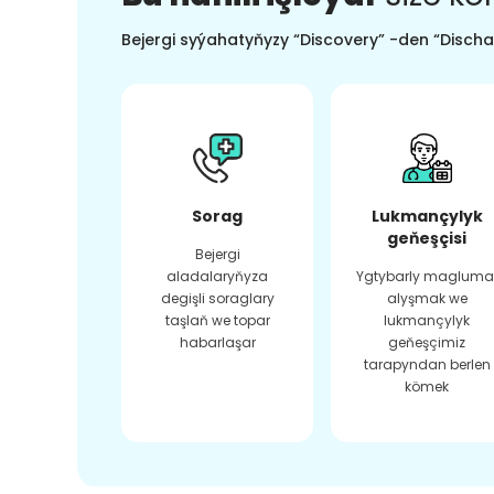
Bejergi syýahatyňyzy “Discovery” -den “Dischar
Sorag
Lukmançylyk
geňeşçisi
Bejergi
aladalaryňyza
Ygtybarly magluma
degişli soraglary
alyşmak we
taşlaň we topar
lukmançylyk
habarlaşar
geňeşçimiz
tarapyndan berlen
kömek