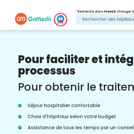
*
Recherche dans
French
Changer la
Pour faciliter et intég
Nos avantages
processus
Après traitement
Suivi des soins
Pour obtenir le trait
Bénéficiez d'une assistance médicale et
patient 24 heures sur 24, 7 jours sur 7,
grâce à notre équipe qui s'occupe de
Séjour hospitalier confortable
vos problèmes à tout moment. Mises à
jour régulières sur vos besoins de
Choix d'hôpitaux selon votre budget
traitement.
Assistance de tous les temps par un conseil