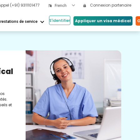
Appel
(+91) 9311101477
Connexion partenaire
French
S'identifier
keyboard_arrow_down
Appliquer un visa médical
O
restations de service
Nos
ical
Vi
Co
nos
Cons
tés.
méde
eils et
conc
réel
soin