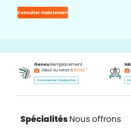
Consulter maintenant
1
Genou
Remplacement
HA
*
Début du forfait à
$3500
Commencer l'évaluation
Co
Spécialités
Nous offrons