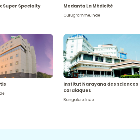
x Super Specialty
Medanta La Médicité
Gurugramme
,
Inde
tis
Institut Narayana des sciences
cardiaques
nde
Bangalore
,
Inde