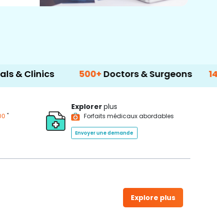
ics
500+
Doctors & Surgeons
14+
Langua
Explorer
plus
*
00
Forfaits médicaux abordables
Envoyer une demande
Explore plus