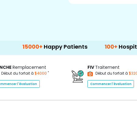
5000+
Happy Patients
100+
Hospitals & Clin
NCHE
Remplacement
FIV
Traitement
*
Début du forfait à
$4000
Début du forfait à
$32
mmencer l'évaluation
Commencer l'évaluation