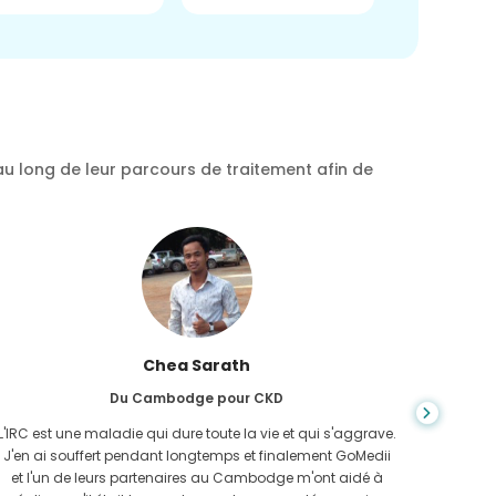
au long de leur parcours de traitement afin de
Chea Sarath
Du Cambodge pour CKD
L'IRC est une maladie qui dure toute la vie et qui s'aggrave.
On ne s
J'en ai souffert pendant longtemps et finalement GoMedii
quan
et l'un de leurs partenaires au Cambodge m'ont aidé à
n'avais 