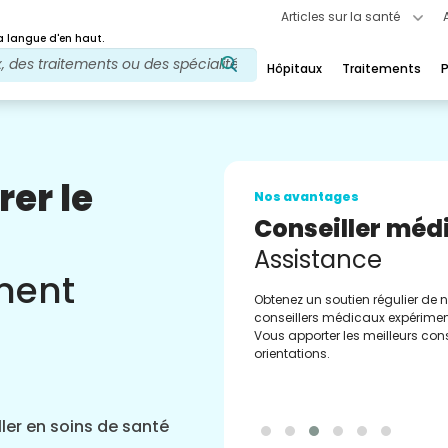
Articles sur la santé
 langue d'en haut.
Hôpitaux
Traitements
P
rer le
Nos avantages
Conseiller méd
Assistance
ement
Obtenez un soutien régulier de 
conseillers médicaux expérimen
Vous apporter les meilleurs cons
orientations.
ler en soins de santé