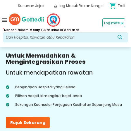
shopping_cart
Susunan Jejak
Log Masuk Rakan Kongsi
Troli
menu
Log masuk
*
Mencari dalam
Malay
Tukar Bahasa dari atas.
Untuk Memudahkan &
Mengintegrasikan Proses
Untuk mendapatkan rawatan
Penginapan Hospital yang Selesa
Pilihan hospital mengikut bajet anda
Sokongan Kaunselor Penjagaan Kesihatan Sepanjang Masa
Rujuk Sekarang