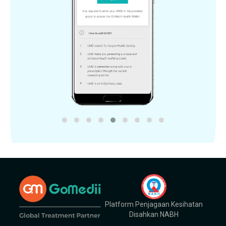
Platform Penjagaan Kesihatan
Disahkan NABH