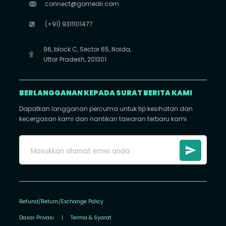
connect@gomedii.com
(+91) 9311101477
96, block C, Sector 65, Noida,
Uttar Pradesh, 201301
BERLANGGANAN KEPADA SURAT BERITA KAMI
Dapatkan langganan percuma untuk tip kesihatan dan
kecergasan kami dan nantikan tawaran terbaru kami
Refund/Return/Exchange Policy
Dasar Privasi
|
Terma & Syarat