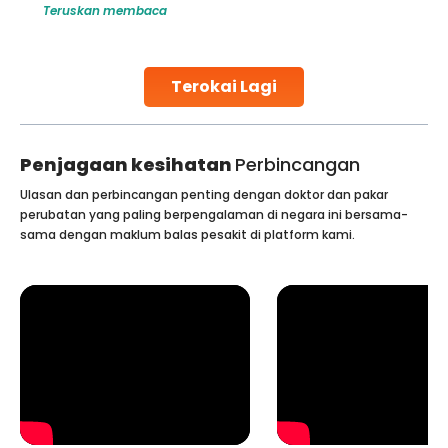
Teruskan membaca
make all the difference. India has some of the world’s
leading hospitals for bone marrow transplants.
Continue Reading
Terokai Lagi
Penjagaan kesihatan
Perbincangan
Ulasan dan perbincangan penting dengan doktor dan pakar
perubatan yang paling berpengalaman di negara ini bersama-
sama dengan maklum balas pesakit di platform kami.