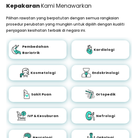
Kepakaran
Kami Menawarkan
Pilihan rawatan yang berpatutan dengan semua rangkaian
prosedur perubatan yang mungkin untuk dipilih dengan kualiti
penjagaan kesihatan terbaik di negara ini.
Pembedahan
Kardiologi
Bariatrik
Kosmetologi
Endokrinologi
Sakit Puan
Ortopedik
IVF & Kesuburan
Nefrologi
Neurologi
Onkologi