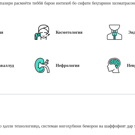
пазири расмиёти тиббӣ барои интихоб бо сифати беҳтарини хизматрасон
ия
Косметология
Эн
аваллуд
Нефрология
Нев
 ҳалли технологияҳо, системаи нигоҳубини беморон ва шаффофият дар ҳ