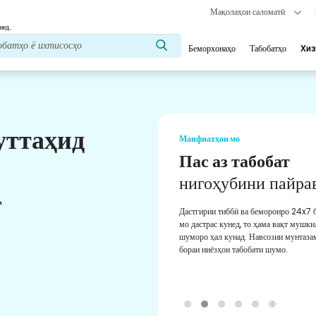
Мақолаҳои саломатӣ
нед.
Беморхонаҳо
Табобатҳо
Хиз
уттаҳид
Манфиатҳои мо
Мушовири тиббӣ
Аз мушовирони тиббии ботаҷрибаи м
т
мунтазам дастгирӣ гиред. Ба шумо ма
роҳнамоии беҳтарин медиҳад.