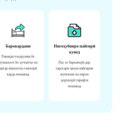
Баровардани
Нигоҳубинро пайгирӣ
кунед
Раванди озодкунии бе
мушкилот бо ҳуҷҷатҳо ва
Пас аз барканорӣ дар
дигар иншоотҳо ғамхорӣ
саросари ҷаҳон пайгирии
карда мешавад
мунтазам ва иҷрои
доруворӣ гирифта
мешавад