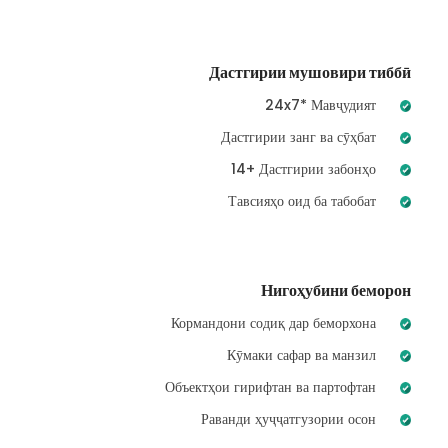
Дастгирии мушовири тиббӣ
24x7* Мавҷудият
Дастгирии занг ва сӯҳбат
14+ Дастгирии забонҳо
Тавсияҳо оид ба табобат
Нигоҳубини беморон
Кормандони содиқ дар беморхона
Кӯмаки сафар ва манзил
Объектҳои гирифтан ва партофтан
Раванди ҳуҷҷатгузории осон