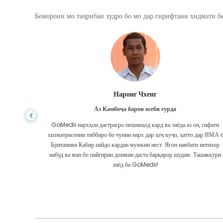
Беморони мо таҷрибаи худро бо мо дар гирифтани хидмати бе
Шандха Дас
Аз Бангладеш барои гастроэнтерология
, сифати
Ман ба писарам ва дастаи олиҷаноби GoMedii, ки дар сафари ман аз
дар ИМА ё
Бангладеш ба Ҳиндустон барои табобат ба ман кӯмак карданд,
 интизор
ташаккур гуфтам. Мо дар интихоби GoMedii интихоби дуруст
ашаккури
кардем. Онҳо ҳатто пас аз табобат бо мо робитаи бузург доранд