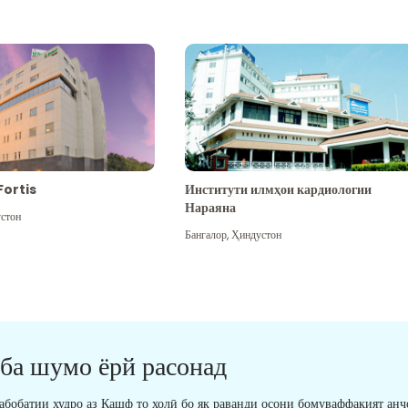
Fortis
Институти илмҳои кардиологии
Нараяна
стон
Бангалор
,
Ҳиндустон
 ба шумо ёрй расонад
табобатии худро аз Кашф то холӣ бо як раванди осони бомуваффақият анҷ