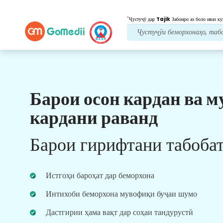
*
Ҷустуҷӯ дар
Tajik
Забонро аз боло иваз ку
Барои осон кардан ва м
Манфиатҳои мо
кардани раванд
Пас аз табобат
нигоҳубини пайравӣ
Барои гирифтани табоба
Дастгирии тиббӣ ва беморонро 24x7 бо дастаи
мо дастрас кунед, то ҳама вақт мушкилоти
шуморо ҳал кунад. Навсозии мунтазам дар
Истгоҳи бароҳат дар беморхона
бораи ниёзҳои табобати шумо.
Интихоби беморхона мувофиқи буҷаи шумо
Дастгирии ҳама вақт дар соҳаи тандурустӣ