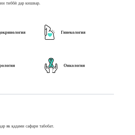
ии тиббӣ дар кишвар.
докринология
Гинекология
рология
Онкология
ар як қадами сафари табобат.