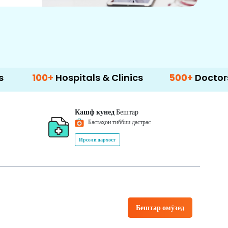
+
Hospitals & Clinics
500+
Doctors & Surgeon
Кашф кунед
Бештар
Бастаҳои тиббии дастрас
Ирсоли дархост
Бештар омӯзед