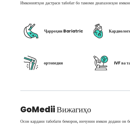
Имкониятҳои дастраси табобат бо тамоми диапазонҳои имкон
Ҷарроҳии Bariatric
Кардиолог
ортопедия
IVF ва т
GoMedii
Вижагиҳо
Осон кардани табобати беморон, инчунин имкон додани он бо