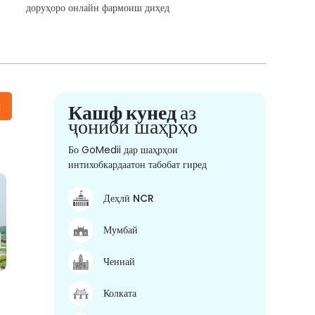
доруҳоро онлайн фармоиш диҳед
н
Кашф кунед
аз
ҷониби шаҳрҳо
Бо GoMedii дар шаҳрҳои
интихобкардаатон табобат гиред
Деҳлӣ NCR
Мумбай
Ченнай
Колката