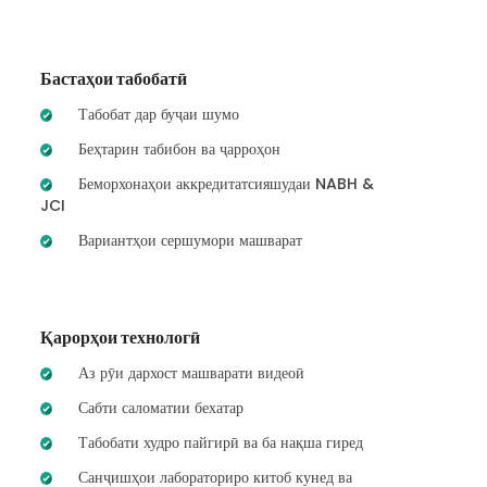
Бастаҳои табобатӣ
Табобат дар буҷаи шумо
Беҳтарин табибон ва ҷарроҳон
Беморхонаҳои аккредитатсияшудаи NABH &
JCI
Вариантҳои сершумори машварат
Қарорҳои технологӣ
Аз рӯи дархост машварати видеоӣ
Сабти саломатии бехатар
Табобати худро пайгирӣ ва ба нақша гиред
Санҷишҳои лабораториро китоб кунед ва