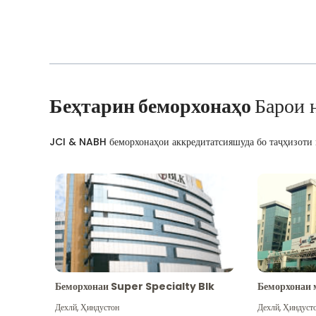
Беҳтарин беморхонаҳо
Барои 
JCI & NABH беморхонаҳои аккредитатсияшуда бо таҷҳизоти м
Беморхонаи Super Specialty Blk
Беморхонаи 
Дехлй
,
Ҳиндустон
Дехлй
,
Ҳиндуст