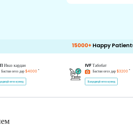
15000+
Happy Patients
100
ИП
Иваз кардан
IVF
Табобат
*
*
Бастаи оғоз дар
$4000
Бастаи оғоз дар
$3200
ҳодиҳӣ оғоз кунед
Баҳодиҳӣ оғоз кунед
нем