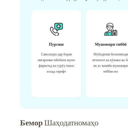
Пурсиш
Мушовири тиббӣ
Саволҳоро дар бораи
Мубодилаи боэътимоди
нигаронии табобати шумо
иттилоот ва кӯмаки як б
фиристед ва гурӯҳ тамос
як аз ҷониби мушовири
хоҳад гирифт
тиббии мо
Бемор
Шаҳодатномаҳо