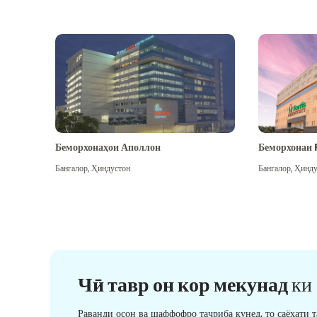
Беморхонаҳои Аполлон
Беморхонаи 
Бангалор
,
Ҳиндустон
Бангалор
,
Ҳинду
Чӣ тавр он кор мекунад
ки
Раванди осон ва шаффофро таҷриба кунед, то саёҳати 