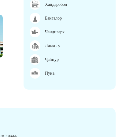
Ҳайдаробод
Бангалор
Чандигарх
Лакхнау
Ҷайпур
Пуна
ом диҳад.