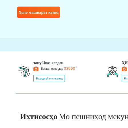
Ҳоло машварат кунед
зону
Иваз кардан
Ҳ
*
Бастаи оғоз дар
$3500
Баҳодиҳӣ оғоз кунед
Ба
Ихтисосҳо
Мо пешниҳод меку