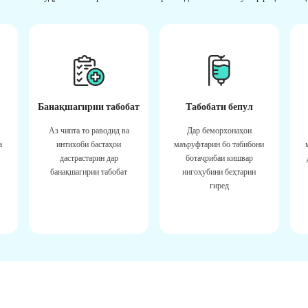
Банақшагирии табобат
Табобати бепул
Аз чипта то раводид ва
Дар беморхонаҳои
а
интихоби бастаҳои
маъруфтарин бо табибони
дастрастарин дар
ботаҷрибаи кишвар
банақшагирии табобат
нигоҳубини беҳтарин
гиред