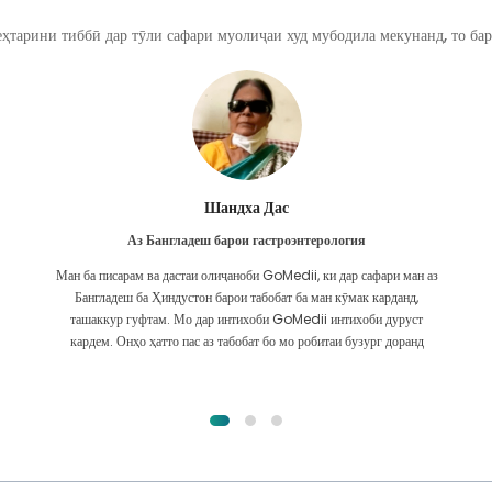
ҳтарини тиббӣ дар тӯли сафари муолиҷаи худ мубодила мекунанд, то бар
Фурканул Ислом
Аз Бангладеш барои трансплантатсияи гурда
Ман тамоми умедро дода будам, ки барои мушкилоти гурдаам ҳама
гуна табобатро гирифта метавонам. Ин танҳо пас аз он буд, ки ман бо
лутфи Худо бо GoMedii дучор омадам ва бо онҳо тамос гирифтам.