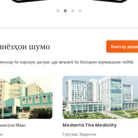
ниёзҳои шумо
Бештар дида
уосир бо нархҳои дастрас дар якҷоягӣ бо беҳтарин кормандони тиббӣ.
махсуси Макс
Medanta The Mediciity
он
Гуруграм
,
Ҳиндустон