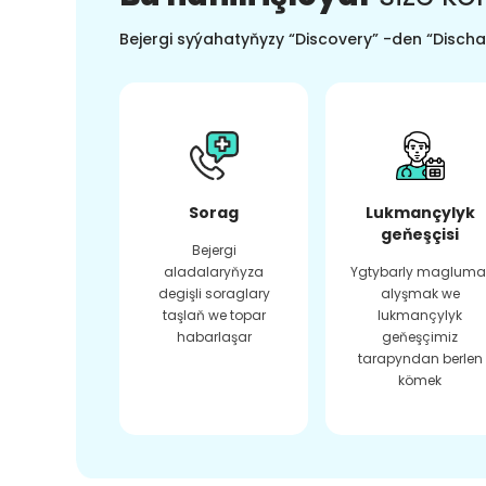
Bejergi syýahatyňyzy “Discovery” -den “Dischar
Sorag
Lukmançylyk
geňeşçisi
Bejergi
aladalaryňyza
Ygtybarly magluma
degişli soraglary
alyşmak we
taşlaň we topar
lukmançylyk
habarlaşar
geňeşçimiz
tarapyndan berlen
kömek