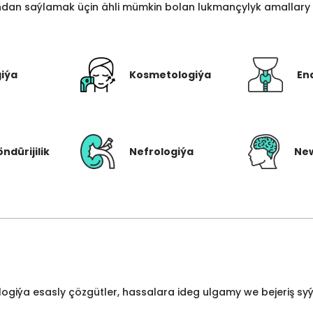
an saýlamak üçin ähli mümkin bolan lukmançylyk amallary bi
giýa
Kosmetologiýa
En
öndürijilik
Nefrologiýa
New
ologiýa esasly çözgütler, hassalara ideg ulgamy we bejeriş s