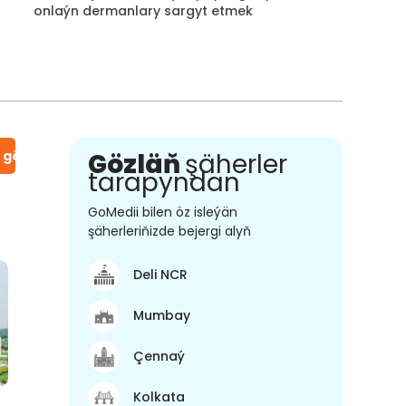
onlaýn dermanlary sargyt etmek
n gör
Gözläň
şäherler
tarapyndan
GoMedii bilen öz isleýän
şäherleriňizde bejergi alyň
Deli NCR
Mumbay
Çennaý
Kolkata