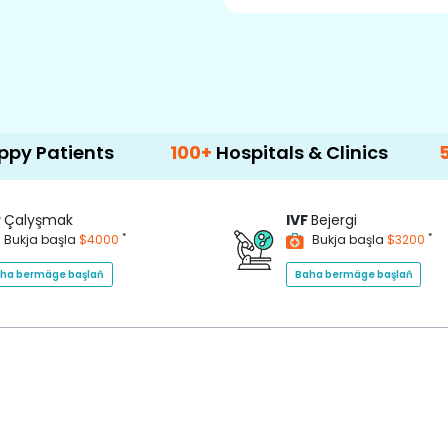
nts
100+
Hospitals & Clinics
500+
Doct
P
Çalyşmak
IVF
Bejergi
*
*
Bukja başla
$4000
Bukja başla
$3200
ha bermäge başlaň
Baha bermäge başlaň