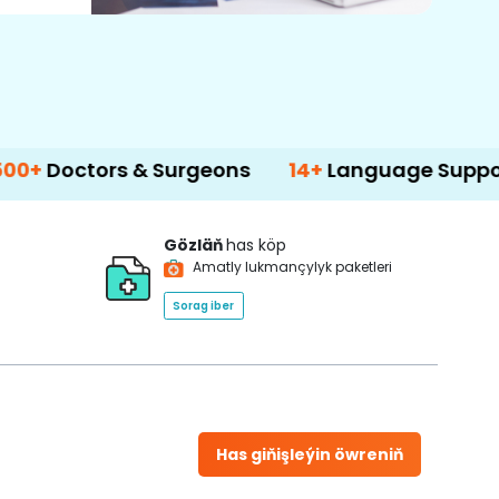
ors & Surgeons
14+
Language Support
Gözläň
has köp
Amatly lukmançylyk paketleri
Sorag iber
Has giňişleýin öwreniň