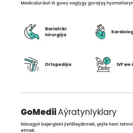
Medicalurduň iň gowy saglygy goraýyş hyzmatlarynd
Bariatriki
Kardiolo
hirurgiýa
Ortopediýa
IVF we 
GoMedii
Aýratynlyklary
Näsagyň bejergisini ýeňilleşdirmek, şeýle hem tehn
etmek.