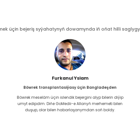
 üçin bejeriş syýahatynyň dowamynda iň oňat hilli saglygy go
Furkanul Yslam
Böwrek transplantasiýasy üçin Bangladeşden
Böwrek meseläm üçin islendik bejergini alyp bilerin diýip
g
umyt edipdim. Diňe GoMedii-e Allanyň merhemeti bilen
duşup, olar bilen habarlaşanymdan soň boldy.