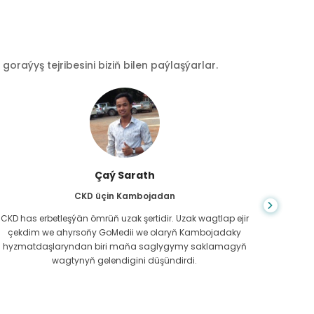
raýyş tejribesini biziň bilen paýlaşýarlar.
Çaý Sarath
CKD üçin Kambojadan
CKD has erbetleşýän ömrüň uzak şertidir. Uzak wagtlap ejir
Du
çekdim we ahyrsoňy GoMedii we olaryň Kambojadaky
bilm
hyzmatdaşlaryndan biri maňa saglygymy saklamagyň
meniň g
wagtynyň gelendigini düşündirdi.
näme