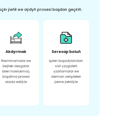
üçin ýeňil we aýdyň prosesi başdan geçiriň.
Akdyrmak
Seresap boluň
Resminamalar we
Işden boşadylandan
beýleki desgalar
soň yzygiderli
bilen howlukmaç
yzarlamalar we
boşatma prosesi
derman serişdeleri
alada edilýär
ýerine ýetirilýär