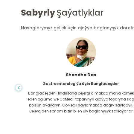
Sabyrly
Şaýatlyklar
Näsaglarymyz geljek üçin ajaýyp baglanyşyk döretmek
Shandha Das
Gastroenterologiýa üçin Bangladeşden
ndanam
Bangladeşden Hindistana bejergi almakda maňa kömek
ýerde,
eden ogluma we GoMedii toparynyň ajaýyp toparyna sa
az.
bolsun aýdýaryn. GoMedii saýlamakda dogry saýladyk.
erli
Bejergiden soňam biziň bilen uly baglanyşyk saklaýarlar
boluň!