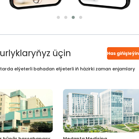
urlyklaryňyz üçin
Has giňişleýi
atarda elýeterli bahadan elýeterli iň häzirki zaman enjamlary
r hünär hassahanasy
Medanta Medisina