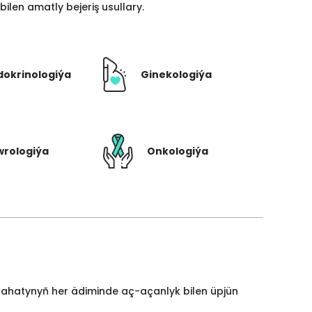
len amatly bejeriş usullary.
dokrinologiýa
Ginekologiýa
rologiýa
Onkologiýa
yýahatynyň her ädiminde aç-açanlyk bilen üpjün