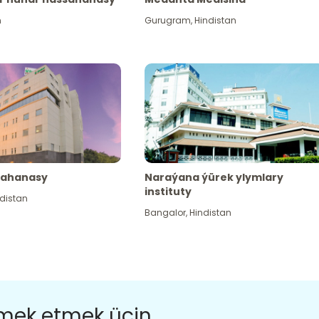
n
Gurugram
,
Hindistan
sahanasy
Naraýana ýürek ylymlary
instituty
distan
Bangalor
,
Hindistan
ömek etmek üçin