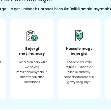
ge” -e çenli aňsat bir proses bilen üstünlikli amala aşyrmak 
Bejergi
Hassale mugt
meýilnamasy
bejergisi
t
Bilet almakdan wiza
Experiencedurtda
we bejeriş
tejribeli lukmanlar
meýilnamasynda iň
bilen iň abraýly
amatly paketleri
hassahanalarda iň
saýlamak
gowy ideg alyň