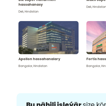
hassahanasy
Deli
,
Hindista
Deli
,
Hindistan
Apollon hassahanalary
Fortis has
Bangalor
,
Hindistan
Bangalor
,
Hin
Bu nähili işleýär
size k