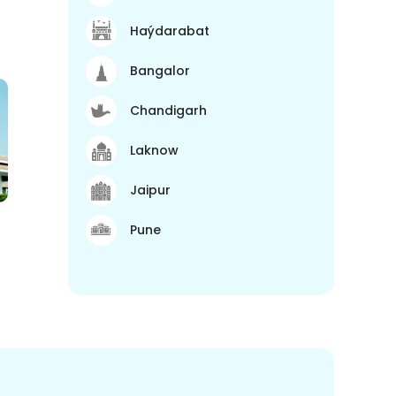
Haýdarabat
Bangalor
Chandigarh
Laknow
Jaipur
Pune