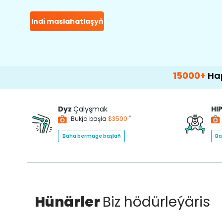
Indi maslahatlaşyň
15000+
Happy Patie
Dyz
Çalyşmak
HI
*
Bukja başla
$3500
Baha bermäge başlaň
Ba
Hünärler
Biz hödürleýäris