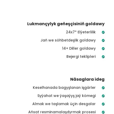
Lukmançylyk geňeşçisiniň goldawy
24x7* Elýeterlilik
Jaň we söhbetdeşlik goldawy
14+ Diller goldawy
Bejergi teklipleri
Näsaglara ideg
Keselhanada bagyşlanan işgärler
Syýahat we ýaşaýyş jaý kömegi
Almak we taşlamak üçin desgalar
Aňsat resminamalaşdyrmak prosesi