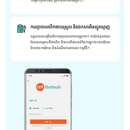
ការគ្រប់គ្រងករណី រួមទាំងឯកសារផ្សេងៗ។
ការព្យាបាលថវិកាងាយស្រួល និងឯកសារមិនស្មុគស្មាញ
ទទួលបានជម្រើសនៃការព្យាបាលតាមតម្រូវការ។ ការប៉ាន់ប្រមាណ
ដែលសមស្របនឹងថវិកា និងបទពិសោធន៍នៃការផ្ទុកឯកសារដែល
មិនមានការរំខាន និងដំណើរការតាមរយៈកម្មវិធី។