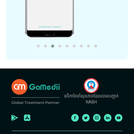
វេទិកាថែទាំសុខភាពដែលបានបញ្ជាក់
NABH