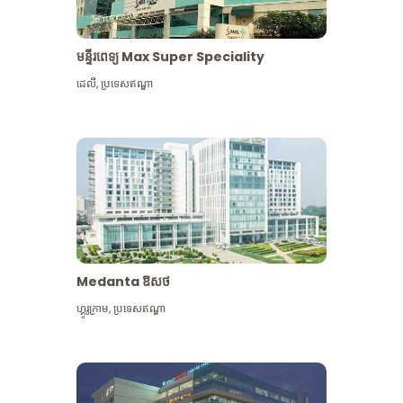
មន្ទីរពេទ្យ Max Super Speciality
ដេលី
,
ប្រទេសឥណ្ឌា
Medanta ឱសថ
ហ្គូរូក្រាម
,
ប្រទេសឥណ្ឌា