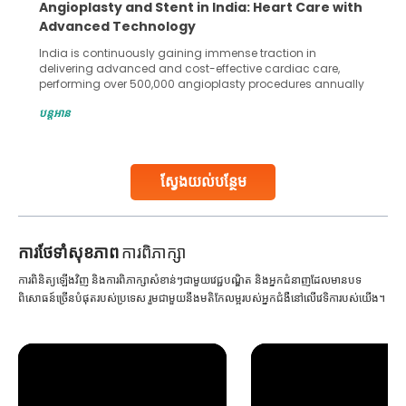
Angioplasty and Stent in India: Heart Care with
Advanced Technology
India is continuously gaining immense traction in
delivering advanced and cost-effective cardiac care,
performing over 500,000 angioplasty procedures annually
with a success rate exceeding 90%. Patients across the
បន្តអាន
globe are searching for treatments like angioplasty and
stent placement in Indian hospitals, owing to the
combination of high-quality care and affordability.
Studies, such as one published
ស្វែងយល់បន្ថែម
Continue Reading
ការ​ថែទាំ​សុខភាព
ការពិភាក្សា
ការពិនិត្យឡើងវិញ និងការពិភាក្សាសំខាន់ៗជាមួយវេជ្ជបណ្ឌិត និងអ្នកជំនាញដែលមានបទ
ពិសោធន៍ច្រើនបំផុតរបស់ប្រទេស រួមជាមួយនឹងមតិកែលម្អរបស់អ្នកជំងឺនៅលើវេទិការបស់យើង។