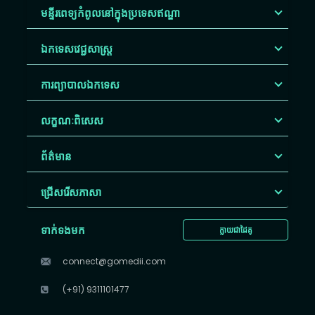
មន្ទីរពេទ្យកំពូលនៅក្នុងប្រទេសឥណ្ឌា
ឯកទេសវេជ្ជសាស្ត្រ
ការព្យាបាលឯកទេស
លក្ខណៈពិសេស
ព័ត៌មាន
ជ្រើសរើស​ភាសា
ទាក់ទងមក
ក្លាយជាដៃគូ
connect@gomedii.com
(+91) 9311101477