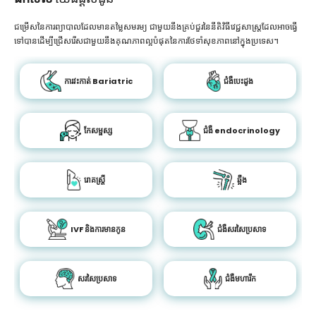
ជម្រើសនៃការព្យាបាលដែលមានតម្លៃសមរម្យ ជាមួយនឹងគ្រប់ជួរនៃនីតិវិធីវេជ្ជសាស្រ្តដែលអាចធ្វើ
ទៅបានដើម្បីជ្រើសរើសជាមួយនឹងគុណភាពល្អបំផុតនៃការថែទាំសុខភាពនៅក្នុងប្រទេស។
ការវះកាត់ Bariatric
ជំងឺបេះដូង
កែសម្ផស្ស
ជំងឺ endocrinology
រោគស្ត្រី
ឆ្អឹង
IVF និងការមានកូន
ជំងឺសរសៃប្រសាទ
សរសៃប្រសាទ
ជំងឺមហារីក