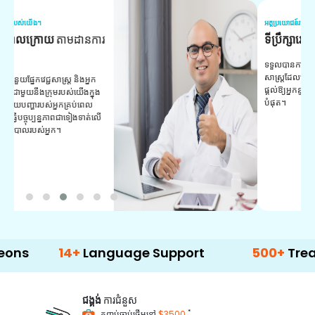
អត្ថប្រយោជន៍របស់យើង។
អត
ទីប្រឹក្សាវេជ្ជសាស្ត្រ
ជំនួយ
វ
យ
ទទួលបានការគាំទ្រជាប្រចាំពីអ្នកប្រឹក្សាវេជ្ជ
សាស្ត្រដែលមានបទពិសោធន៍របស់យើង។
ក
ផ្តល់ឱ្យអ្នកនូវដំបូន្មាន និងការណែនាំដ៏ល្អ
វ
បំផុត។
ប
ក្
ព
ឡ
14+
Language Support
500+
Treatment O
ជង្គង់
ការជំនួស
*
កញ្ចប់ចាប់ផ្តើមនៅ
$3500