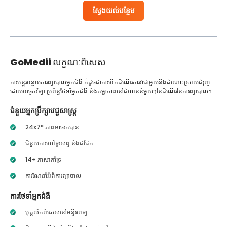
ស្វែងយល់បន្ថែម
GoMedii
លក្ខណៈពិសេស
ការបន្ធូរបន្ថយការព្យាបាលអ្នកជំងឺ ក៏ដូចជាការបើកដំណើរការវាជាមួយនឹងដំណោះស្រាយជំរុញ
ដោយបច្ចេកវិទ្យា ប្រព័ន្ធថែទាំអ្នកជំងឺ និងតម្លាភាពនៅជំហាននីមួយៗនៃដំណើរនៃការព្យាបាល។
ជំនួយអ្នកប្រឹក្សាវេជ្ជសាស្ត្រ
24x7* ភាពអាចរកបាន
ជំនួយការហៅទូរសព្ទ និងជជែក
14+ ភាសាគាំទ្រ
ការណែនាំអំពីការព្យាបាល
ការថែទាំអ្នកជំងឺ
បុគ្គលិកពិសេសនៅមន្ទីរពេទ្យ