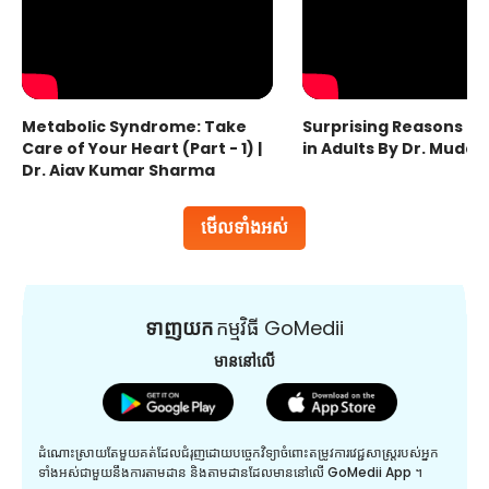
Metabolic Syndrome: Take
Surprising Reasons fo
Care of Your Heart (Part - 1) |
in Adults By Dr. Mudas
Dr. Ajay Kumar Sharma
មើលទាំងអស់
ទាញយក
កម្មវិធី GoMedii
មាននៅលើ
ដំណោះស្រាយតែមួយគត់ដែលជំរុញដោយបច្ចេកវិទ្យាចំពោះតម្រូវការវេជ្ជសាស្រ្តរបស់អ្នក
ទាំងអស់ជាមួយនឹងការតាមដាន និងតាមដានដែលមាននៅលើ GoMedii App ។