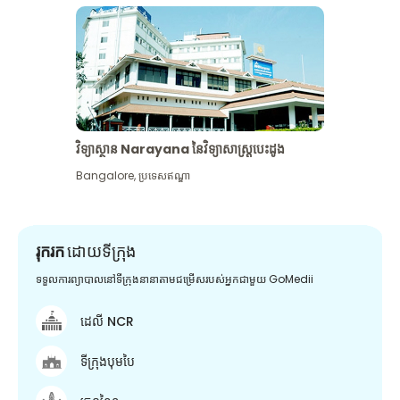
វិទ្យាស្ថាន Narayana នៃវិទ្យាសាស្រ្តបេះដូង
Bangalore
,
ប្រទេសឥណ្ឌា
រុករក
ដោយទីក្រុង
ទទួលការព្យាបាលនៅទីក្រុងនានាតាមជម្រើសរបស់អ្នកជាមួយ GoMedii
ដេលី NCR
ទីក្រុងបុមបៃ