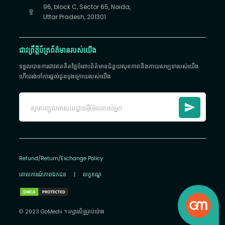
96, block C, Sector 65, Noida,
Uttar Pradesh, 201301
ជាវព្រឹត្តិប័ត្រព័ត៌មានរបស់យើង
ទទួលបានការជាវឥតគិតថ្លៃចំពោះព័ត៌មានជំនួយសុខភាពនិងកាយសម្បទារបស់យើង
ហើយរង់ចាំការផ្តល់ជូនចុងក្រោយរបស់យើង
Refund/Return/Exchange Policy
គោលការណ៍​ភាព​ឯកជន
|
លក្ខខណ្ឌ
© 2023 GoMedii ។ រក្សា​រ​សិទ្ធ​គ្រប់យ៉ាង