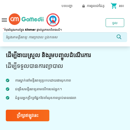
shopping_cart
បទបញ្ជា
ការចូលជាដៃគូ
រទេះ
menu
ចូល
*
កំពុងស្វែងរកនៅក្នុង
Khmer
ផ្លាស់ប្តូរភាសាពីខាងលើ។
ដើម្បីងាយស្រួល និងរួមបញ្ចូលដំណើរការ
ដើម្បីទទួលបានការព្យាបាល
ការស្នាក់នៅមន្ទីរពេទ្យប្រកបដោយផាសុកភាព
ជម្រើសមន្ទីរពេទ្យតាមថវិការបស់អ្នក។
ជំនួយអ្នកប្រឹក្សាផ្នែកថែទាំសុខភាពគ្រប់ពេលវេលា
ប្រឹក្សាឥឡូវនេះ