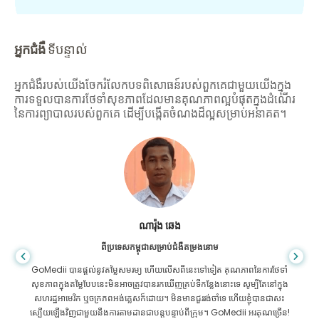
អ្នកជំងឺ
ទីបន្ទាល់
អ្នកជំងឺរបស់យើងចែករំលែកបទពិសោធន៍របស់ពួកគេជាមួយយើងក្នុង
ការទទួលបានការថែទាំសុខភាពដែលមានគុណភាពល្អបំផុតក្នុងដំណើរ
នៃការព្យាបាលរបស់ពួកគេ ដើម្បីបង្កើតចំណងដ៏ល្អសម្រាប់អនាគត។
សានដាដាស
ពីបង់ក្លាដែសសម្រាប់ជំងឺក្រពះពោះវៀន
ខ្ញុំបានថ្លែងអំណរគុណដល់កូនប្រុសរបស់ខ្ញុំ និងក្រុមដ៏អស្ចារ្យរបស់ GoMedii ដែល
បានជួយខ្ញុំក្នុងការធ្វើដំណើររបស់ខ្ញុំពីបង់ក្លាដែសទៅកាន់ប្រទេសឥណ្ឌាដើម្បីទទួលការ
ព្យាបាល។ យើងបានធ្វើការជ្រើសរើសត្រឹមត្រូវក្នុងការជ្រើសរើស GoMedii ។ ពួកគេ
សូម្បីតែបន្ទាប់ពីការព្យាបាលរក្សាទំនាក់ទំនងដ៏ល្អជាមួយយើង