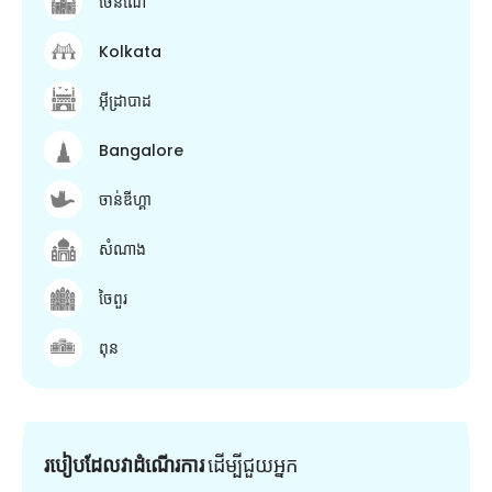
ចេនណៃ
Kolkata
អ៊ីដ្រាបាដ
Bangalore
ចាន់ឌីហ្គា
សំណាង
ចៃពួរ
ពុន
របៀបដែលវាដំណើរការ
ដើម្បី​ជួយ​អ្នក