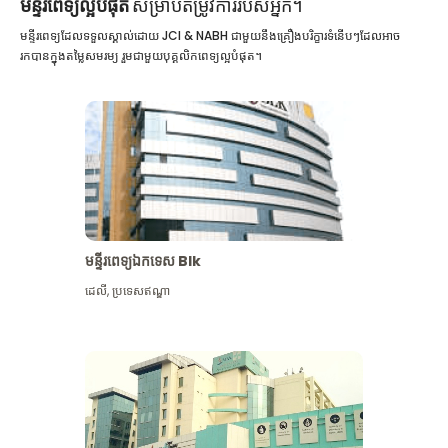
មន្ទីរពេទ្យល្អបំផុត
សម្រាប់តម្រូវការរបស់អ្នក។
មន្ទីរពេទ្យដែលទទួលស្គាល់ដោយ JCI & NABH ជាមួយនឹងគ្រឿងបរិក្ខារទំនើបៗដែលអាច
រកបានក្នុងតម្លៃសមរម្យ រួមជាមួយបុគ្គលិកពេទ្យល្អបំផុត។
មន្ទីរពេទ្យឯកទេស Blk
ដេលី
,
ប្រទេសឥណ្ឌា