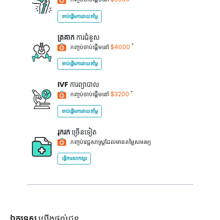
ចាប់ផ្តើមការវាយតម្លៃ
ត្រគាក
ការជំនួស
*
កញ្ចប់ចាប់ផ្តើមនៅ
$4000
ចាប់ផ្តើមការវាយតម្លៃ
IVF
ការព្យាបាល
*
កញ្ចប់ចាប់ផ្តើមនៅ
$3200
ចាប់ផ្តើមការវាយតម្លៃ
រុករក
ច្រើនទៀត
កញ្ចប់វេជ្ជសាស្ត្រដែលមានតម្លៃសមរម្យ
ផ្ញើការសាកសួរ
ឯកទេស
យើងផ្តល់ជូន