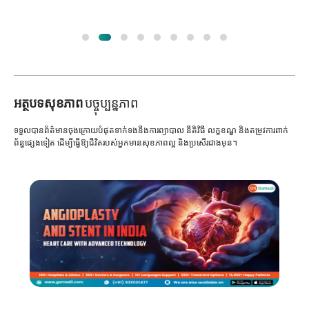
អត្ថបទសុខភាព
បច្ចុប្បន្នភាព
ទទួលបានព័ត៌មានចុងក្រោយបំផុតទាក់ទងនឹងការព្យាបាល នីតិវិធី លក្ខខណ្ឌ និងតម្រូវការពាក់
ព័ន្ធផ្សេងទៀត ដើម្បីធ្វើឱ្យជីវិតរបស់អ្នកមានសុខភាពល្អ និងប្រសើរជាងមុន។