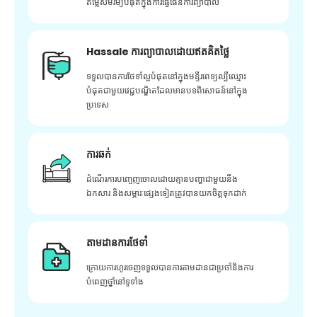
តម្លៃសមរម្យបំផុតក្នុងការធ្វើផែនការព្យាបាល
Hassale ការព្យាបាលដោយឥតគិតថ្លៃ
ទទួលបានការថែទាំល្អបំផុតនៅក្នុងមន្ទីរពេទ្យល្បីឈ្មោះ
បំផុតជាមួយវេជ្ជបណ្ឌិតដែលមានបទពិសោធន៍នៅក្នុង
ប្រទេស
ការឆក់
ដំណើរការបញ្ចេញចោលដោយគ្មានបញ្ហាជាមួយនឹង
ឯកសារ និងសម្ភារៈផ្សេងទៀតត្រូវបានយកចិត្តទុកដាក់
តាមដានការថែទាំ
ក្រោយ​ការ​ហូរ​ចេញ​ទទួល​បាន​ការ​តាមដាន​ជា​ប្រចាំ​និង​ការ​
បំពេញ​ថ្នាំ​នៅ​ទូទាំង​