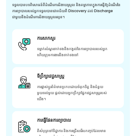
ទទួលបានបទពិសោធន៍ពីដំណើរការដ៏ងាយស្រួល និងតម្លាភាពក្នុងការធ្វើឱ្យដំណើរនៃ
ការព្យាបាលរបស់អ្នកទទួលបានជោគជ័យពី Discovery ដល់ Discharge
ជាមួយនឹងដំណើរការដ៏ងាយស្រួលរលូន។
ការសាកសួរ
ទម្លាក់សំណួរទាក់ទងនឹងកង្វល់នៃការព្យាបាលរបស់អ្នក
ហើយក្រុមការងារនឹងទាក់ទងទៅ
ទីប្រឹក្សាវេជ្ជសាស្ត្រ
ការផ្លាស់ប្តូរព័ត៌មានប្រកបដោយទំនុកចិត្ត និងជំនួយ
មួយទល់មួយ ផ្តល់ដោយអ្នកប្រឹក្សាផ្នែកវេជ្ជសាស្រ្តរបស់
យើង។
ការធ្វើផែនការព្យាបាល
ពីសំបុត្រទៅទិដ្ឋាការ និងការជ្រើសរើសកញ្ចប់ដែលមាន