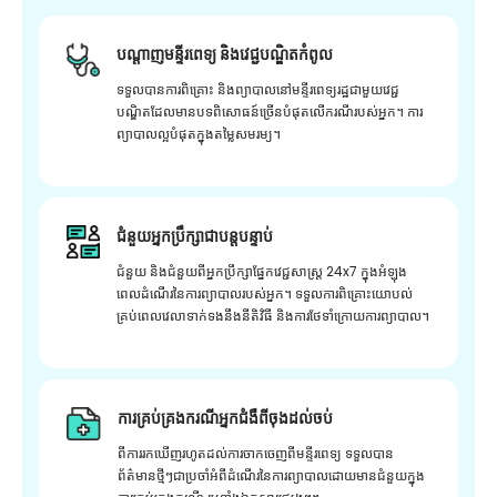
បណ្តាញមន្ទីរពេទ្យ និងវេជ្ជបណ្ឌិតកំពូល
ទទួលបានការពិគ្រោះ និងព្យាបាលនៅមន្ទីរពេទ្យរដ្ឋជាមួយវេជ្ជ
បណ្ឌិតដែលមានបទពិសោធន៍ច្រើនបំផុតលើករណីរបស់អ្នក។ ការ
ព្យាបាលល្អបំផុតក្នុងតម្លៃសមរម្យ។
ជំនួយអ្នកប្រឹក្សាជាបន្តបន្ទាប់
ជំនួយ និងជំនួយពីអ្នកប្រឹក្សាផ្នែកវេជ្ជសាស្រ្ត 24x7 ក្នុងអំឡុង
ពេលដំណើរនៃការព្យាបាលរបស់អ្នក។ ទទួលការពិគ្រោះយោបល់
គ្រប់ពេលវេលាទាក់ទងនឹងនីតិវិធី និងការថែទាំក្រោយការព្យាបាល។
ការគ្រប់គ្រងករណីអ្នកជំងឺពីចុងដល់ចប់
ពីការរកឃើញរហូតដល់ការចាកចេញពីមន្ទីរពេទ្យ ទទួលបាន
ព័ត៌មានថ្មីៗជាប្រចាំអំពីដំណើរនៃការព្យាបាលដោយមានជំនួយក្នុង