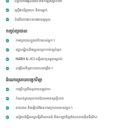
ជំនួយការធ្វើដំណើរ និងកន្លែងស្នាក់នៅ
គ្រឿងបរិក្ខារយក និងទម្លាក់
ដំណើរការឯកសារងាយស្រួល
កញ្ចប់ព្យាបាល
ការព្យាបាលក្នុងថវិការបស់អ្នក។
វេជ្ជបណ្ឌិតនិងគ្រូពេទ្យវះកាត់ល្អបំផុត
NABH & JCI មន្ទីរពេទ្យទទួលស្គាល់
ជម្រើសពិគ្រោះយោបល់ច្រើន។
ដំណោះស្រាយបច្ចេកវិទ្យា
ការប្រឹក្សាវីដេអូតាមតម្រូវការ
កំណត់ត្រាសុខភាពដែលមានសុវត្ថិភាព
តាមដាន និងរៀបចំផែនការព្យាបាលរបស់អ្នក។
សៀវភៅធ្វើតេស្តមន្ទីរពិសោធន៍ និងបញ្ជាទិញឱសថតាមអ៊ីនធឺណិត