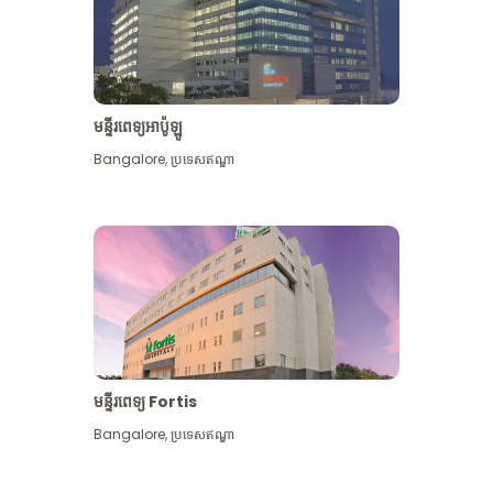
មន្ទីរពេទ្យអាប៉ូឡូ
Bangalore
,
ប្រទេសឥណ្ឌា
មើល​ច្រើន​ទៀត
មន្ទីរពេទ្យ Fortis
Bangalore
,
ប្រទេសឥណ្ឌា