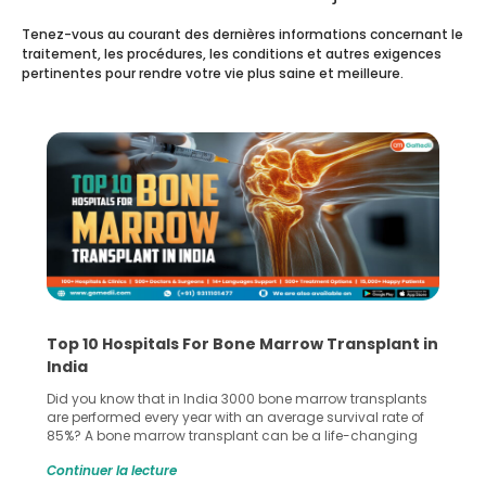
Tenez-vous au courant des dernières informations concernant le
traitement, les procédures, les conditions et autres exigences
pertinentes pour rendre votre vie plus saine et meilleure.
Recognizing Critical Symptoms of a Frontal
Lobe Brain Tumor Could Save Your Life
Did you know that the frontal lobe of your brain is the most
common site for tumor occurrence? The frontal lobe is a
key part of your brain and is responsible for various
important functions in your body. Any sort of damage or
Continuer la lecture
harm to it can lead to serious complications. However, with