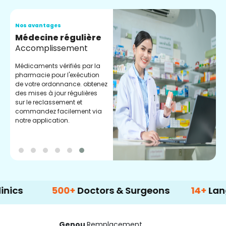
Nos avantages
N
Médecine régulière
S
Accomplissement
D
s
Médicaments vérifiés par la
g
pharmacie pour l'exécution
c
de votre ordonnance. obtenez
l
des mises à jour régulières
sur le reclassement et
commandez facilement via
notre application.
500+
Doctors & Surgeons
14+
Language 
Genou
Remplacement