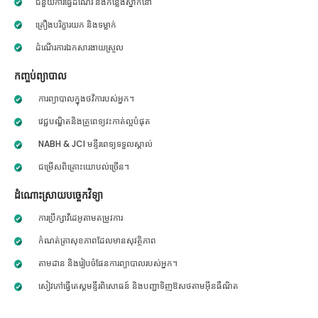
ជំនួយការធ្វើដំណើរ និងកន្លែងស្នាក់នៅ
គ្រឿងបរិក្ខារយក និងទម្លាក់
ដំណើរការឯកសារងាយស្រួល
កញ្ចប់ព្យាបាល
ការព្យាបាលក្នុងថវិការបស់អ្នក។
វេជ្ជបណ្ឌិតនិងគ្រូពេទ្យវះកាត់ល្អបំផុត
NABH & JCI មន្ទីរពេទ្យទទួលស្គាល់
ជម្រើសពិគ្រោះយោបល់ច្រើន។
ដំណោះស្រាយបច្ចេកវិទ្យា
ការប្រឹក្សាវីដេអូតាមតម្រូវការ
កំណត់ត្រាសុខភាពដែលមានសុវត្ថិភាព
តាមដាន និងរៀបចំផែនការព្យាបាលរបស់អ្នក។
សៀវភៅធ្វើតេស្តមន្ទីរពិសោធន៍ និងបញ្ជាទិញឱសថតាមអ៊ីនធឺណិត