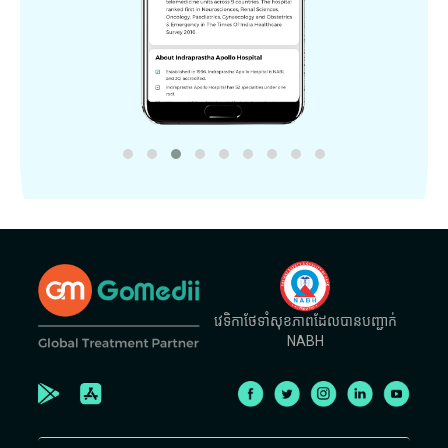
វេទិកាថែទាំសុខភាពដែលបានបញ្ជាក់
NABH