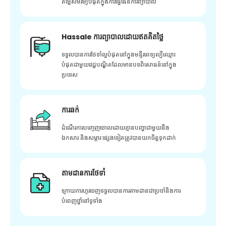
តម្លៃសមរម្យបំផុតក្នុងការធ្វើផែនការព្យាបាល
Hassale ការព្យាបាលដោយឥតគិតថ្លៃ
ទទួលបានការថែទាំល្អបំផុតនៅក្នុងមន្ទីរពេទ្យល្បីឈ្មោះ
បំផុតជាមួយវេជ្ជបណ្ឌិតដែលមានបទពិសោធន៍នៅក្នុង
ប្រទេស
ការឆក់
ដំណើរការបញ្ចេញចោលដោយគ្មានបញ្ហាជាមួយនឹង
ឯកសារ និងសម្ភារៈផ្សេងទៀតត្រូវបានយកចិត្តទុកដាក់
តាមដានការថែទាំ
ក្រោយ​ការ​ហូរ​ចេញ​ទទួល​បាន​ការ​តាមដាន​ជា​ប្រចាំ​និង​ការ​
បំពេញ​ថ្នាំ​នៅ​ទូទាំង​