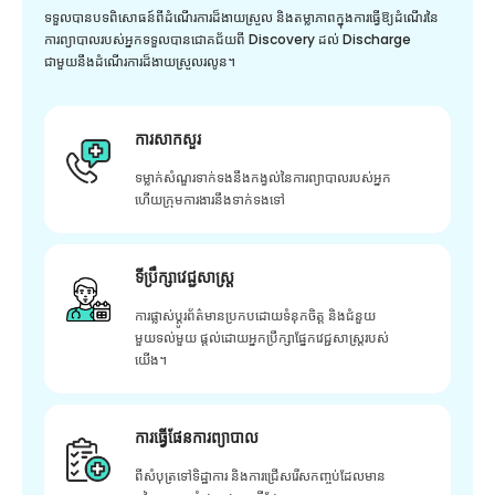
ទទួលបានបទពិសោធន៍ពីដំណើរការដ៏ងាយស្រួល និងតម្លាភាពក្នុងការធ្វើឱ្យដំណើរនៃ
ការព្យាបាលរបស់អ្នកទទួលបានជោគជ័យពី Discovery ដល់ Discharge
ជាមួយនឹងដំណើរការដ៏ងាយស្រួលរលូន។
ការសាកសួរ
ទម្លាក់សំណួរទាក់ទងនឹងកង្វល់នៃការព្យាបាលរបស់អ្នក
ហើយក្រុមការងារនឹងទាក់ទងទៅ
ទីប្រឹក្សាវេជ្ជសាស្ត្រ
ការផ្លាស់ប្តូរព័ត៌មានប្រកបដោយទំនុកចិត្ត និងជំនួយ
មួយទល់មួយ ផ្តល់ដោយអ្នកប្រឹក្សាផ្នែកវេជ្ជសាស្រ្តរបស់
យើង។
ការធ្វើផែនការព្យាបាល
ពីសំបុត្រទៅទិដ្ឋាការ និងការជ្រើសរើសកញ្ចប់ដែលមាន