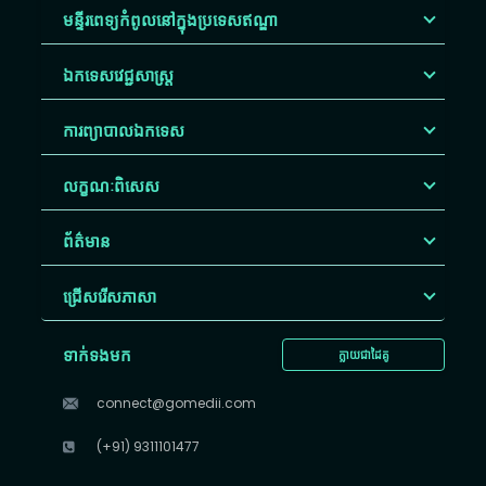
មន្ទីរពេទ្យកំពូលនៅក្នុងប្រទេសឥណ្ឌា
ឯកទេសវេជ្ជសាស្ត្រ
ការព្យាបាលឯកទេស
លក្ខណៈពិសេស
ព័ត៌មាន
ជ្រើសរើស​ភាសា
ទាក់ទងមក
ក្លាយជាដៃគូ
connect@gomedii.com
(+91) 9311101477