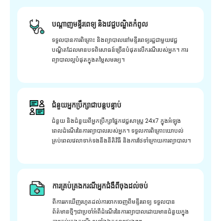
បណ្តាញមន្ទីរពេទ្យ និងវេជ្ជបណ្ឌិតកំពូល
ទទួលបានការពិគ្រោះ និងព្យាបាលនៅមន្ទីរពេទ្យរដ្ឋជាមួយវេជ្ជ
បណ្ឌិតដែលមានបទពិសោធន៍ច្រើនបំផុតលើករណីរបស់អ្នក។ ការ
ព្យាបាលល្អបំផុតក្នុងតម្លៃសមរម្យ។
ជំនួយអ្នកប្រឹក្សាជាបន្តបន្ទាប់
ជំនួយ និងជំនួយពីអ្នកប្រឹក្សាផ្នែកវេជ្ជសាស្រ្ត 24x7 ក្នុងអំឡុង
ពេលដំណើរនៃការព្យាបាលរបស់អ្នក។ ទទួលការពិគ្រោះយោបល់
គ្រប់ពេលវេលាទាក់ទងនឹងនីតិវិធី និងការថែទាំក្រោយការព្យាបាល។
ការគ្រប់គ្រងករណីអ្នកជំងឺពីចុងដល់ចប់
ពីការរកឃើញរហូតដល់ការចាកចេញពីមន្ទីរពេទ្យ ទទួលបាន
ព័ត៌មានថ្មីៗជាប្រចាំអំពីដំណើរនៃការព្យាបាលដោយមានជំនួយក្នុង