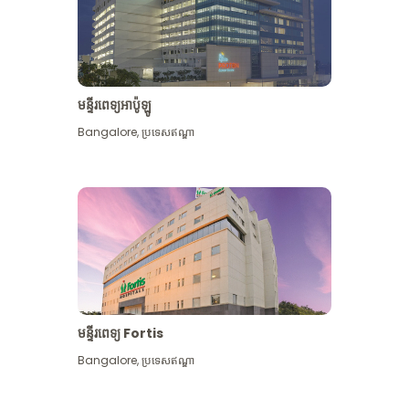
មន្ទីរពេទ្យអាប៉ូឡូ
Bangalore
,
ប្រទេសឥណ្ឌា
មើល​ច្រើន​ទៀត
មន្ទីរពេទ្យ Fortis
Bangalore
,
ប្រទេសឥណ្ឌា