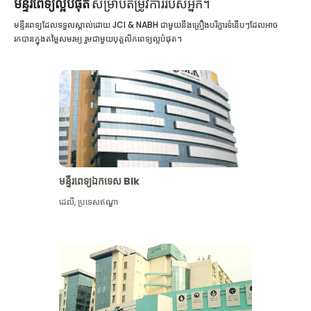
មន្ទីរពេទ្យល្អបំផុត
សម្រាប់តម្រូវការរបស់អ្នក។
មន្ទីរពេទ្យដែលទទួលស្គាល់ដោយ JCI & NABH ជាមួយនឹងគ្រឿងបរិក្ខារទំនើបៗដែលអាច
រកបានក្នុងតម្លៃសមរម្យ រួមជាមួយបុគ្គលិកពេទ្យល្អបំផុត។
មន្ទីរពេទ្យឯកទេស Blk
ដេលី
,
ប្រទេសឥណ្ឌា