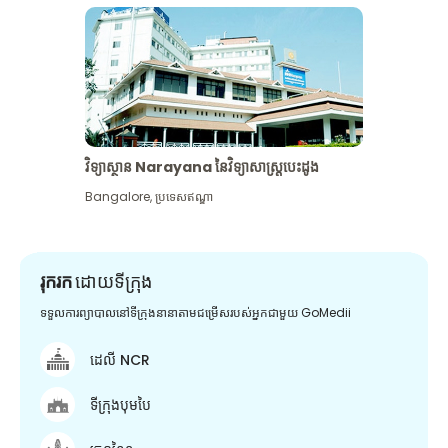
វិទ្យាស្ថាន Narayana នៃវិទ្យាសាស្រ្តបេះដូង
Bangalore
,
ប្រទេសឥណ្ឌា
រុករក
ដោយទីក្រុង
ទទួលការព្យាបាលនៅទីក្រុងនានាតាមជម្រើសរបស់អ្នកជាមួយ GoMedii
ដេលី NCR
ទីក្រុងបុមបៃ