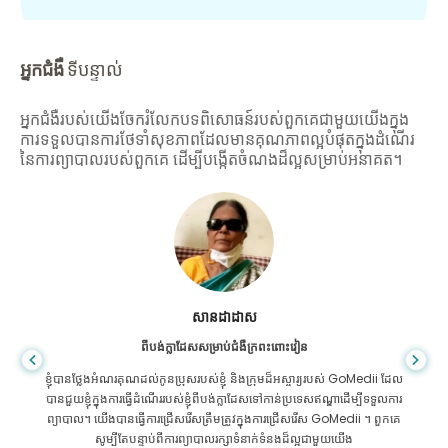
អ្នកជំងឺ
ទីបន្ទាល់
អ្នកជំងឺរបស់យើងចែករំលែកបទពិសោធន៍របស់ពួកគេជាមួយយើងក្នុង
ការទទួលបានការថែទាំសុខភាពដែលមានគុណភាពល្អបំផុតក្នុងដំណើរ
នៃការព្យាបាលរបស់ពួកគេ ដើម្បីបង្កើតចំណងដ៏ល្អសម្រាប់អនាគត។
សានដាដាស
ពីបង់ក្លាដែសសម្រាប់ជំងឺក្រពះពោះវៀន
ខ្ញុំបានថ្លែងអំណរគុណដល់កូនប្រុសរបស់ខ្ញុំ និងក្រុមដ៏អស្ចារ្យរបស់ GoMedii ដែល
បានជួយខ្ញុំក្នុងការធ្វើដំណើររបស់ខ្ញុំពីបង់ក្លាដែសទៅកាន់ប្រទេសឥណ្ឌាដើម្បីទទួលការ
ព្យាបាល។ យើងបានធ្វើការជ្រើសរើសត្រឹមត្រូវក្នុងការជ្រើសរើស GoMedii ។ ពួកគេ
សូម្បីតែបន្ទាប់ពីការព្យាបាលរក្សាទំនាក់ទំនងដ៏ល្អជាមួយយើង