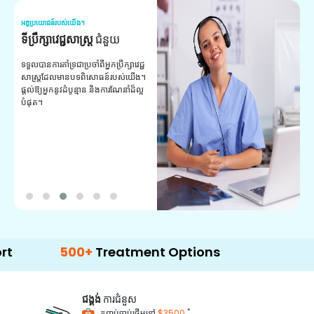
អត្ថប្រយោជន៍របស់យើង។
អត
ទីប្រឹក្សាវេជ្ជសាស្ត្រ
ជំនួយ
វ
យ
ទទួលបានការគាំទ្រជាប្រចាំពីអ្នកប្រឹក្សាវេជ្ជ
សាស្ត្រដែលមានបទពិសោធន៍របស់យើង។
ក
ផ្តល់ឱ្យអ្នកនូវដំបូន្មាន និងការណែនាំដ៏ល្អ
វ
បំផុត។
ប
ក្
ព
ឡ
500+
Treatment Options
ជង្គង់
ការជំនួស
*
កញ្ចប់ចាប់ផ្តើមនៅ
$3500