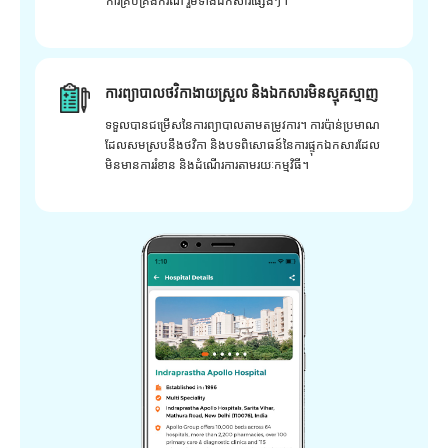
ការគ្រប់គ្រងករណី រួមទាំងឯកសារផ្សេងៗ។
ការព្យាបាលថវិកាងាយស្រួល និងឯកសារមិនស្មុគស្មាញ
ទទួលបានជម្រើសនៃការព្យាបាលតាមតម្រូវការ។ ការប៉ាន់ប្រមាណ
ដែលសមស្របនឹងថវិកា និងបទពិសោធន៍នៃការផ្ទុកឯកសារដែល
មិនមានការរំខាន និងដំណើរការតាមរយៈកម្មវិធី។