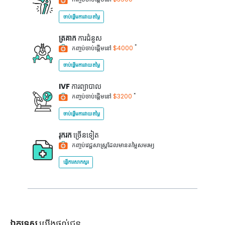
ចាប់ផ្តើមការវាយតម្លៃ
ត្រគាក
ការជំនួស
*
កញ្ចប់ចាប់ផ្តើមនៅ
$4000
ចាប់ផ្តើមការវាយតម្លៃ
IVF
ការព្យាបាល
*
កញ្ចប់ចាប់ផ្តើមនៅ
$3200
ចាប់ផ្តើមការវាយតម្លៃ
រុករក
ច្រើនទៀត
កញ្ចប់វេជ្ជសាស្ត្រដែលមានតម្លៃសមរម្យ
ផ្ញើការសាកសួរ
ឯកទេស
យើងផ្តល់ជូន