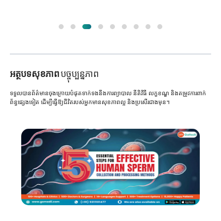
អត្ថបទសុខភាព
បច្ចុប្បន្នភាព
ទទួលបានព័ត៌មានចុងក្រោយបំផុតទាក់ទងនឹងការព្យាបាល នីតិវិធី លក្ខខណ្ឌ និងតម្រូវការពាក់
ព័ន្ធផ្សេងទៀត ដើម្បីធ្វើឱ្យជីវិតរបស់អ្នកមានសុខភាពល្អ និងប្រសើរជាងមុន។