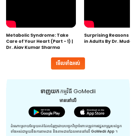
Metabolic Syndrome: Take
Surprising Reasons fo
Care of Your Heart (Part - 1) |
in Adults By Dr. Mudas
Dr. Ajay Kumar Sharma
មើលទាំងអស់
ទាញយក
កម្មវិធី GoMedii
មាននៅលើ
ដំណោះស្រាយតែមួយគត់ដែលជំរុញដោយបច្ចេកវិទ្យាចំពោះតម្រូវការវេជ្ជសាស្រ្តរបស់អ្នក
ទាំងអស់ជាមួយនឹងការតាមដាន និងតាមដានដែលមាននៅលើ GoMedii App ។