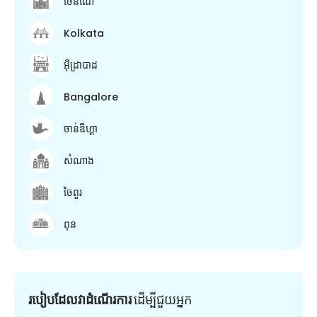
ចេនណៃ
Kolkata
អ៊ីដ្រាបាដ
Bangalore
ចាន់ឌីហ្គា
សំណាង
ចៃពួរ
ពុន
របៀបដែលវាដំណើរការ
ដើម្បី​ជួយ​អ្នក