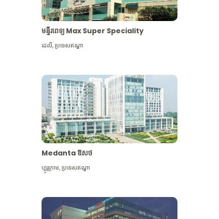
មន្ទីរពេទ្យ Max Super Speciality
ដេលី
,
ប្រទេសឥណ្ឌា
Medanta ឱសថ
ហ្គូរូក្រាម
,
ប្រទេសឥណ្ឌា