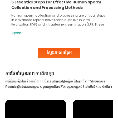
5 Essential Steps for Effective Human Sperm
Collection and Processing Methods
Human sperm collection and processing are critical steps
in advanced reproductive techniques like In Vitro
Fertilization (IVF) and intrauterine insemination (IUI). These
methods enable medical professionals to tackle fertility
បន្តអាន
challenges and help couples achieve their dream of
parenthood. Skilled technicians collect sperm using
specialized procedures to ensure optimal quality. Once
collected, they process the
ស្វែងយល់បន្ថែម
Continue Reading
ការ​ថែទាំ​សុខភាព
ការពិភាក្សា
ការពិនិត្យឡើងវិញ និងការពិភាក្សាសំខាន់ៗជាមួយវេជ្ជបណ្ឌិត និងអ្នកជំនាញដែលមានបទ
ពិសោធន៍ច្រើនបំផុតរបស់ប្រទេស រួមជាមួយនឹងមតិកែលម្អរបស់អ្នកជំងឺនៅលើវេទិការបស់យើង។