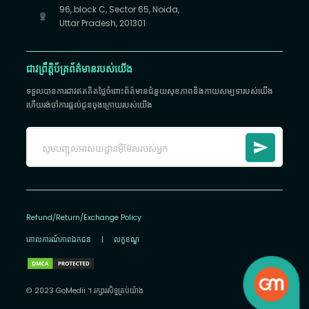
96, block C, Sector 65, Noida,
Uttar Pradesh, 201301
ជាវព្រឹត្តិប័ត្រព័ត៌មានរបស់យើង
ទទួលបានការជាវឥតគិតថ្លៃចំពោះព័ត៌មានជំនួយសុខភាពនិងកាយសម្បទារបស់យើង
ហើយរង់ចាំការផ្តល់ជូនចុងក្រោយរបស់យើង
Refund/Return/Exchange Policy
គោលការណ៍​ភាព​ឯកជន
|
លក្ខខណ្ឌ
© 2023 GoMedii ។ រក្សា​រ​សិទ្ធ​គ្រប់យ៉ាង