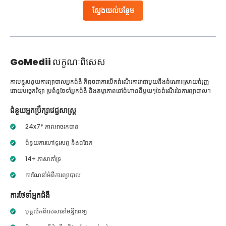
ស្វែងយល់បន្ថែម
GoMedii
លក្ខណៈពិសេស
ការបន្ធូរបន្ថយការព្យាបាលអ្នកជំងឺ ក៏ដូចជាការបើកដំណើរការវាជាមួយនឹងដំណោះស្រាយជំរុញ
ដោយបច្ចេកវិទ្យា ប្រព័ន្ធថែទាំអ្នកជំងឺ និងតម្លាភាពនៅជំហាននីមួយៗនៃដំណើរនៃការព្យាបាល។
ជំនួយអ្នកប្រឹក្សាវេជ្ជសាស្ត្រ
24x7* ភាពអាចរកបាន
ជំនួយការហៅទូរសព្ទ និងជជែក
14+ ភាសាគាំទ្រ
ការណែនាំអំពីការព្យាបាល
ការថែទាំអ្នកជំងឺ
បុគ្គលិកពិសេសនៅមន្ទីរពេទ្យ