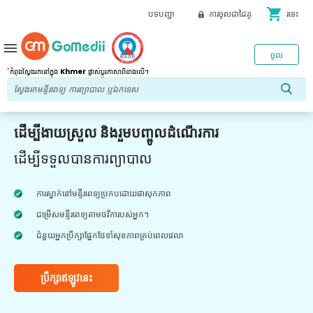
shopping_cart
បទបញ្ជា
ការចូលជាដៃគូ
រទេះ
menu
ចូល
*
កំពុងស្វែងរកនៅក្នុង
Khmer
ផ្លាស់ប្តូរភាសាពីខាងលើ។
ដើម្បីងាយស្រួល និងរួមបញ្ចូលដំណើរការ
ដើម្បីទទួលបានការព្យាបាល
ការស្នាក់នៅមន្ទីរពេទ្យប្រកបដោយផាសុកភាព
ជម្រើសមន្ទីរពេទ្យតាមថវិការបស់អ្នក។
ជំនួយអ្នកប្រឹក្សាផ្នែកថែទាំសុខភាពគ្រប់ពេលវេលា
ប្រឹក្សាឥឡូវនេះ