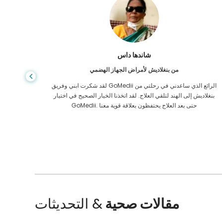
شاندها داس
من بنغلاديش لأمراض الجهاز الهضمي
لقد شكرت ابني وفريق GoMedii الرائع الذي ساعدني في رحلتي من
بنغلاديش إلى الهند لتلقي العلاج. لقد اتخذنا الخيار الصحيح في اختيار
الرعاية ا
GoMedii. حتى بعد العلاج يحتفظون بعلاقة قوية معنا
الممل
مقالات صحية
& التحديثات