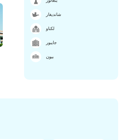
بنغالور
شانديغار
لكناو
جايبور
بيون