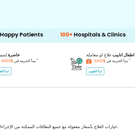
tients
100+
Hospitals & Clinics
500+
Do
اطفال انابيب
علاج او معاملة
خاصرة
إستب
*
*
$3200
تبدأ الحزمة في
$4000
تبدأ الحزمة في
ابدأ التقييم
ابدأ التق
خيارات العلاج بأسعار معقولة مع جميع النطاقات الممكنة من الإجراءات الطبية للاختيار من بينها مع أفضل جودة للرعاية الصحية في البلاد.