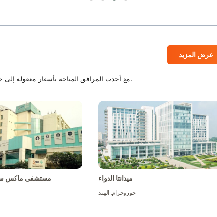
عرض المزيد
المستشفيات المعتمدة من JCI و NABH مع أحدث المرافق المتاحة بأسعار معقولة إلى جانب أفضل الطاقم الطبي.
ميدانتا الدواء
مستشفى ماكس سو
جوروجرام
,
الهند