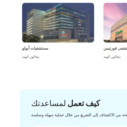
شفى فورتيس
مستشفيات أبولو
بنغالور
,
الهند
بنغالور
,
الهند
كيف تعمل
لمساعدتك