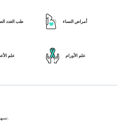
أمراض النساء
طب الغدد الص
علم الأورام
علم الأ
تسهيل علاج المريض ، بالإضافة إلى تمكينه بالحلول التي تعتمد على التكنولوجيا ونظام رعاية المرضى والشفافية في كل خطوة من خطوات رحلة العلاج.