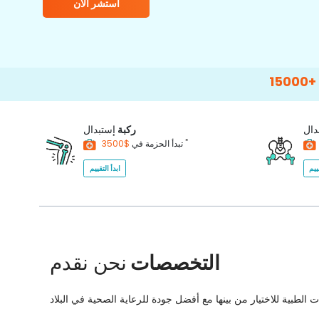
استشر الآن
15000+
Happy Pa
دال
ركبة
إستبدال
*
$3500
تبدأ الحزمة في
ييم
ابدأ التقييم
التخصصات
نحن نقدم