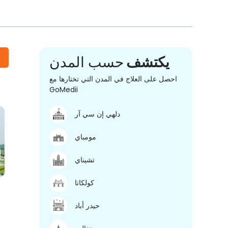
يكتشف
حسب المدن
احصل على العلاج في المدن التي تختارها مع
GoMedii
دلهي إن سي آر
مومباي
تشيناي
كولكاتا
حيدر أباد