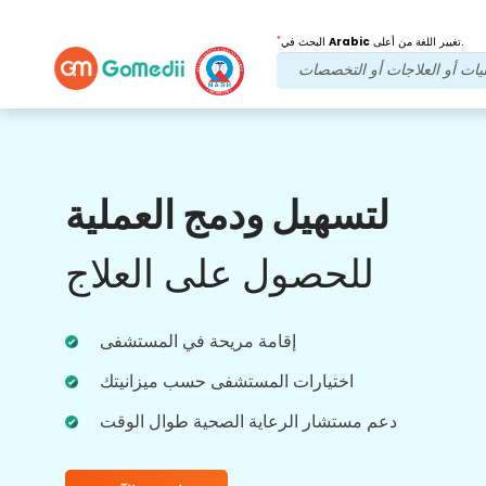
*
تغيير اللغة من أعلى.
Arabic
البحث في
فوائدنا
لتسهيل ودمج العملية
بعد العلاج
متابعة الرعاية
للحصول على العلاج
احصل على دعم طبي ودعم للمرضى على مدار
الساعة طوال أيام الأسبوع مع فريقنا الذي يعالج
مشاكلك في جميع الأوقات. تحديثات منتظمة على
احتياجاتك العلاجية.
إقامة مريحة في المستشفى
اختيارات المستشفى حسب ميزانيتك
دعم مستشار الرعاية الصحية طوال الوقت