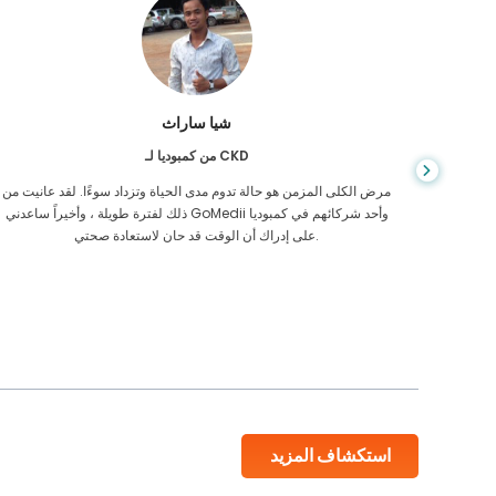
شيا ساراث
من كمبوديا لـ CKD
يص إصابتي
مرض الكلى المزمن هو حالة تدوم مدى الحياة وتزداد سوءًا. لقد عانيت من
 أكن أعرف
ذلك لفترة طويلة ، وأخيراً ساعدني GoMedii وأحد شركائهم في كمبوديا
على إدراك أن الوقت قد حان لاستعادة صحتي.
استكشاف المزيد