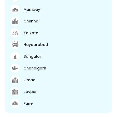
Mumbay
Chennai
Kolkata
Haydarobod
Bangalor
Chandigarh
Omad
Jaypur
Pune