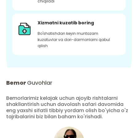
chiqiladi
Xizmatni kuzatib boring
Bo'shatishdan keyin muntazam
kuzatuvlar va dori-darmonlarni qabul
qilish
Bemor
Guvohlar
Bemorlarimiz kelajak uchun ajoyib rishtalarni
shakllantirish uchun davolash safari davomida
eng yaxshi sifatli tibbiy yordam olish bo'yicha o'z
tajribalarini biz bilan baham ko'rishadi.