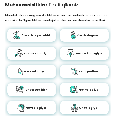
Mutaxassisliklar
Taklif qilamiz
Mamlakatdagi eng yaxshi tibbiy xizmatni tanlash uchun barcha
mumkin bo'lgan tibbiy muolajalar bilan arzon davolash usullari.
Bariatrik jarrohlik
Kardiologiya
Kosmetologiya
Endokrinologiya
Ginekologiya
Ortopediya
IVF va tug'ilish
Nefrologiya
Nevrologiya
Onkologiya