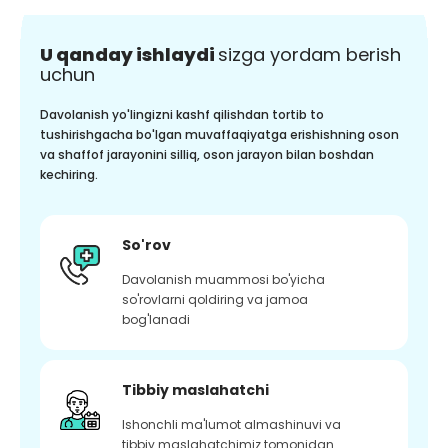
U qanday ishlaydi
sizga yordam berish
uchun
Davolanish yo'lingizni kashf qilishdan tortib to
tushirishgacha bo'lgan muvaffaqiyatga erishishning oson
va shaffof jarayonini silliq, oson jarayon bilan boshdan
kechiring.
So'rov
Davolanish muammosi bo'yicha
so'rovlarni qoldiring va jamoa
bog'lanadi
Tibbiy maslahatchi
Ishonchli ma'lumot almashinuvi va
tibbiy maslahatchimiz tomonidan