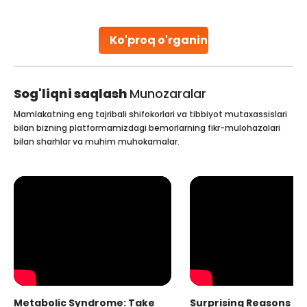
ent in Indian hospitals, owing to the
parenthood. Skille
of high-quality care and affordability.
specialized proced
ch as one published
collected, they pro
Ko'proq o'rganing
ading
Continue Reading
Sog'liqni saqlash
Munozaralar
Mamlakatning eng tajribali shifokorlari va tibbiyot mutaxassislari
bilan bizning platformamizdagi bemorlarning fikr-mulohazalari
bilan sharhlar va muhim muhokamalar.
Metabolic Syndrome: Take
Surprising Reasons fo