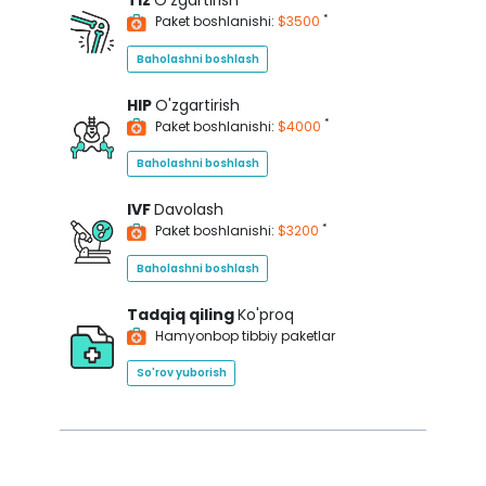
Tiz
O'zgartirish
*
Paket boshlanishi:
$3500
Baholashni boshlash
HIP
O'zgartirish
*
Paket boshlanishi:
$4000
Baholashni boshlash
IVF
Davolash
*
Paket boshlanishi:
$3200
Baholashni boshlash
Tadqiq qiling
Ko'proq
Hamyonbop tibbiy paketlar
So'rov yuborish