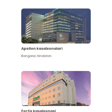
Apollon kasalxonalari
Koʻproq koʻrish
Bangalor
,
Hindiston
Fortis kasalxonasi