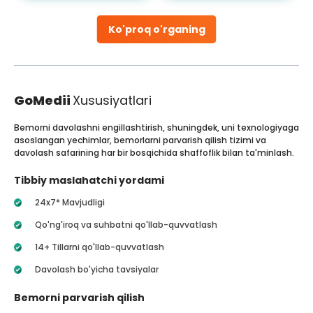
Ko'proq o'rganing
GoMedii
Xususiyatlari
Bemorni davolashni engillashtirish, shuningdek, uni texnologiyaga
asoslangan yechimlar, bemorlarni parvarish qilish tizimi va
davolash safarining har bir bosqichida shaffoflik bilan ta'minlash.
Tibbiy maslahatchi yordami
24x7* Mavjudligi
Qo'ng'iroq va suhbatni qo'llab-quvvatlash
14+ Tillarni qo'llab-quvvatlash
Davolash bo'yicha tavsiyalar
Bemorni parvarish qilish