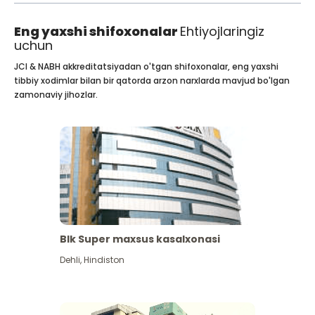
Eng yaxshi shifoxonalar
Ehtiyojlaringiz
uchun
JCI & NABH akkreditatsiyadan o'tgan shifoxonalar, eng yaxshi
tibbiy xodimlar bilan bir qatorda arzon narxlarda mavjud bo'lgan
zamonaviy jihozlar.
Blk Super maxsus kasalxonasi
Dehli
,
Hindiston