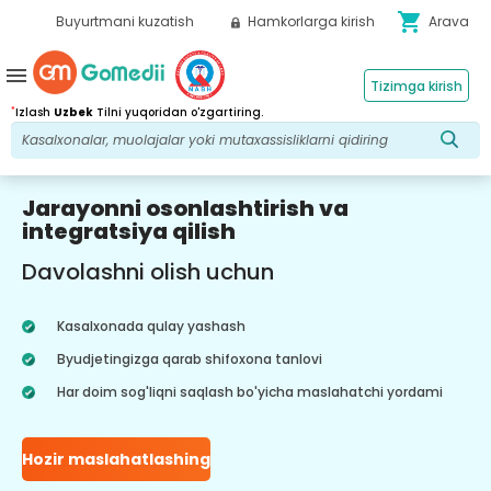
shopping_cart
Buyurtmani kuzatish
Hamkorlarga kirish
Arava
menu
Tizimga kirish
*
Izlash
Uzbek
Tilni yuqoridan o'zgartiring.
Jarayonni osonlashtirish va
integratsiya qilish
Davolashni olish uchun
Kasalxonada qulay yashash
Byudjetingizga qarab shifoxona tanlovi
Har doim sog'liqni saqlash bo'yicha maslahatchi yordami
Hozir maslahatlashing