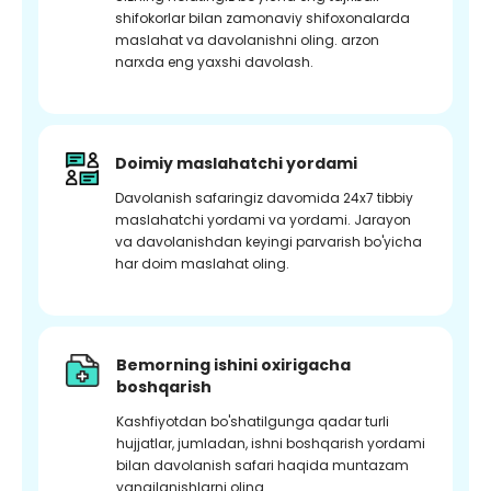
shifokorlar bilan zamonaviy shifoxonalarda
maslahat va davolanishni oling. arzon
narxda eng yaxshi davolash.
Doimiy maslahatchi yordami
Davolanish safaringiz davomida 24x7 tibbiy
maslahatchi yordami va yordami. Jarayon
va davolanishdan keyingi parvarish bo'yicha
har doim maslahat oling.
Bemorning ishini oxirigacha
boshqarish
Kashfiyotdan bo'shatilgunga qadar turli
hujjatlar, jumladan, ishni boshqarish yordami
bilan davolanish safari haqida muntazam
yangilanishlarni oling.