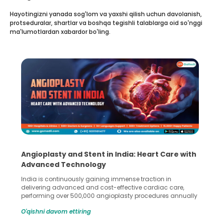
Hayotingizni yanada sog'lom va yaxshi qilish uchun davolanish,
protseduralar, shartlar va boshqa tegishli talablarga oid so'nggi
ma'lumotlardan xabardor bo'ling.
y and Stent in India: Heart Care with
5 Essential St
 Technology
Collection and
tinuously gaining immense traction in
Human sperm collec
dvanced and cost-effective cardiac care,
in advanced reprodu
over 500,000 angioplasty procedures annually
Fertilization (IVF) 
ss rate exceeding 90%. Patients across the
methods enable medi
om ettiring
O'qishni davom etti
arching for treatments like angioplasty and
challenges and hel