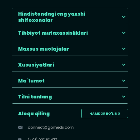
Hindistondagi eng yaxshi
shifoxonalar
Tibbiyot mutaxassisliklari
Maxsus muolajalar
Xususiyatlari
Ma `lumot
Tilni tanlang
Aloqa qiling
HAMKOR BO'LING
connect@gomedii.com
(+91) 9311101477