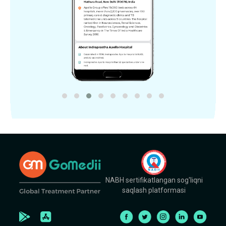
NABH sertifikatlangan sog'liqni
saqlash platformasi