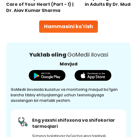
Care of Your Heart (Part - 1) |
in Adults By Dr. Mudas
Dr. Ajay Kumar Sharma
Hammasini ko'rish
Yuklab oling
GoMedii ilovasi
Mavjud
GoMedii ilovasida kuzatuv va monitoring mavjud bo'lgan
barcha tibbiy ehtiyojlaringiz uchun texnologiyaga
asoslangan bir martalik yechim.
Eng yaxshi shifoxona va shifokorlar
tarmoqlari
Sizning holatingiz bo'yicha eng tajribali