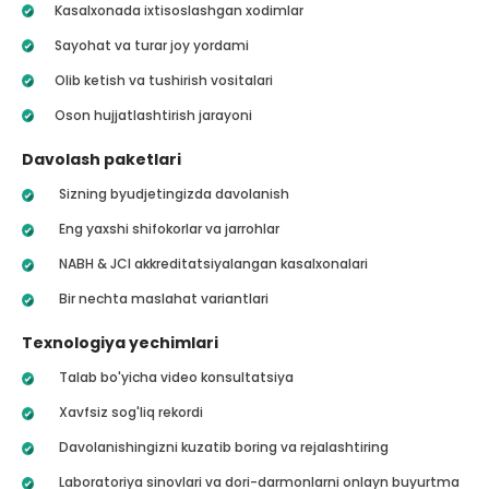
Kasalxonada ixtisoslashgan xodimlar
Sayohat va turar joy yordami
Olib ketish va tushirish vositalari
Oson hujjatlashtirish jarayoni
Davolash paketlari
Sizning byudjetingizda davolanish
Eng yaxshi shifokorlar va jarrohlar
NABH & JCI akkreditatsiyalangan kasalxonalari
Bir nechta maslahat variantlari
Texnologiya yechimlari
Talab bo'yicha video konsultatsiya
Xavfsiz sog'liq rekordi
Davolanishingizni kuzatib boring va rejalashtiring
Laboratoriya sinovlari va dori-darmonlarni onlayn buyurtma