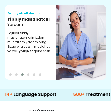
Bizning afzalliklarimiz
B
Tibbiy maslahatchi
O
Yordam
M
Tajribali tibbiy
S
maslahatchilarimizdan
y
muntazam yordam oling.
r
Sizga eng yaxshi maslahat
e
va yo'l-yo'riqni taqdim etish.
b
nguage Support
500+
Treatment Options