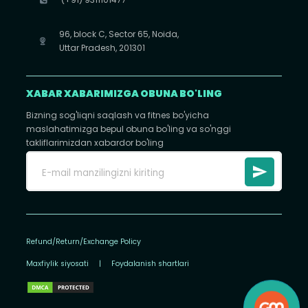
96, block C, Sector 65, Noida,
Uttar Pradesh, 201301
XABAR XABARIMIZGA OBUNA BO'LING
Bizning sog'liqni saqlash va fitnes bo'yicha
maslahatimizga bepul obuna bo'ling va so'nggi
takliflarimizdan xabardor bo'ling
Refund/Return/Exchange Policy
Maxfiylik siyosati
|
Foydalanish shartlari