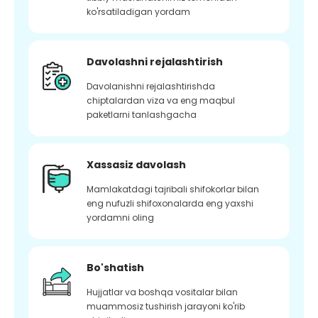
ko'rsatiladigan yordam
Davolashni rejalashtirish
Davolanishni rejalashtirishda
chiptalardan viza va eng maqbul
paketlarni tanlashgacha
Xassasiz davolash
Mamlakatdagi tajribali shifokorlar bilan
eng nufuzli shifoxonalarda eng yaxshi
yordamni oling
Bo'shatish
Hujjatlar va boshqa vositalar bilan
muammosiz tushirish jarayoni ko'rib