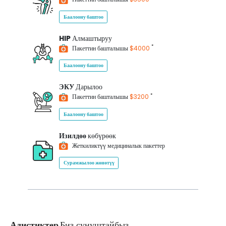
Баалоону баштоо
HIP
Алмаштыруу
*
Пакеттин башталышы
$4000
Баалоону баштоо
ЭКУ
Дарылоо
*
Пакеттин башталышы
$3200
Баалоону баштоо
Изилдөө
көбүрөөк
Жеткиликтүү медициналык пакеттер
Сурамжылоо жөнөтүү
Адистиктер
Биз сунуштайбыз