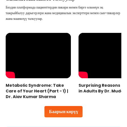
Биздин платформада пациенттердин пикири менен бирге өлкөнүн эң
тажрыйбалуу дарыгерлери жана медициналык эксперттери менен сын-пикирлер
жана маанилүү талкуулар.
Metabolic Syndrome: Take
Surprising Reasons fo
Care of Your Heart (Part - 1) |
in Adults By Dr. Mudas
Dr. Ajay Kumar Sharma
Баарын көрүү