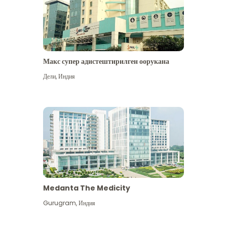
Макс супер адистештирилген оорукана
Дели
,
Индия
Medanta The Medicity
Gurugram
,
Индия