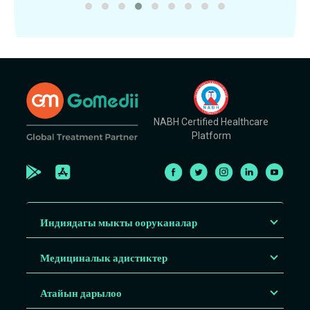
NABH Certified Healthcare
Platform
Индиядагы мыкты ооруканалар
Медициналык адистиктер
Атайын дарылоо