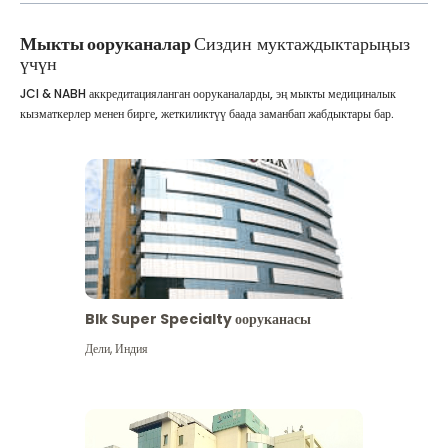
Мыкты ооруканалар
Сиздин муктаждыктарыңыз
үчүн
JCI & NABH аккредитацияланган ооруканаларды, эң мыкты медициналык
кызматкерлер менен бирге, жеткиликтүү баада заманбап жабдыктары бар.
Blk Super Specialty ооруканасы
Дели
,
Индия