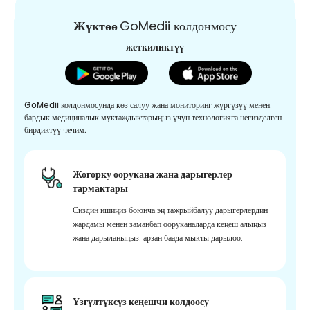
Жүктөө
GoMedii колдонмосу
жеткиликтүү
GoMedii колдонмосунда көз салуу жана мониторинг жүргүзүү менен
бардык медициналык муктаждыктарыңыз үчүн технологияга негизделген
бирдиктүү чечим.
Жогорку оорукана жана дарыгерлер
тармактары
Сиздин ишиңиз боюнча эң тажрыйбалуу дарыгерлердин
жардамы менен заманбап ооруканаларда кеңеш алыңыз
жана дарыланыңыз. арзан баада мыкты дарылоо.
Үзгүлтүксүз кеңешчи колдоосу