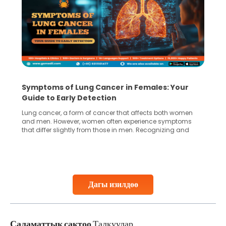
Symptoms of Lung Cancer in Females: Your
Guide to Early Detection
Lung cancer, a form of cancer that affects both women
and men. However, women often experience symptoms
that differ slightly from those in men. Recognizing and
understanding these unique signs can play a crucial role
in detecting the disease early, which significantly
increases the chances of successful treatment. In
females, lung cancer symptoms sometimes
Continue Reading
Дагы изилдөө
Саламаттык сактоо
Талкуулар