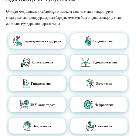
Өлкөдө медициналык тейлөөнүн эң мыкты сапаты менен тандоо үчүн
медициналык процедуралардын бардык мүмкүн болгон диапазондору менен
жеткиликтүү дарылоо варианттары.
Бариатриялык хирургия
Кардиология
Косметология
Эндокринология
Гинекология
Ортопедия
ЭКУ жана төрөт
Нефрология
Неврология
Онкология