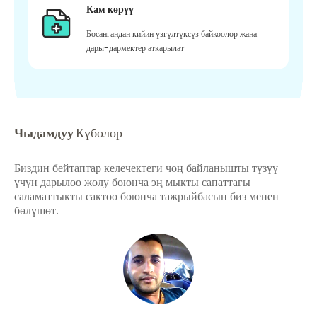
Кам көрүү
Босангандан кийин үзгүлтүксүз байкоолор жана
дары-дармектер аткарылат
Чыдамдуу
Күбөлөр
Биздин бейтаптар келечектеги чоң байланышты түзүү
үчүн дарылоо жолу боюнча эң мыкты сапаттагы
саламаттыкты сактоо боюнча тажрыйбасын биз менен
бөлүшөт.