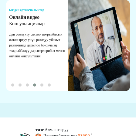
Биздин артыкчылыктар
Б
Онлайн видео
К
Консультациялар
К
Ден соолукту сактоо тажрыйбасын
Б
жакшыртуу үчүн реалдуу убакыт
к
режиминде дарылоо боюнча эң
с
тажрыйбалуу дарыгерлерибиз менен
ж
онлайн консультация.
ж
тизе
Алмаштыруу
*
Пакеттин башталышы
$3500