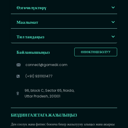
Өзгөчөлүктөрү
Маалымат
Тил тандаңыз
Байланышыңыз
ӨНӨКТӨШ БОЛУУ
connect@gomedii.com
(+91) 9311101477
96, block C, Sector 65, Noida,
Uttar Pradesh, 201301
БИЗДИН ГАЗЕТАГА ЖАЗЫЛЫҢЫЗ
Ден соолук жана фитнес боюнча бекер жазылууну алыңыз жана акыркы