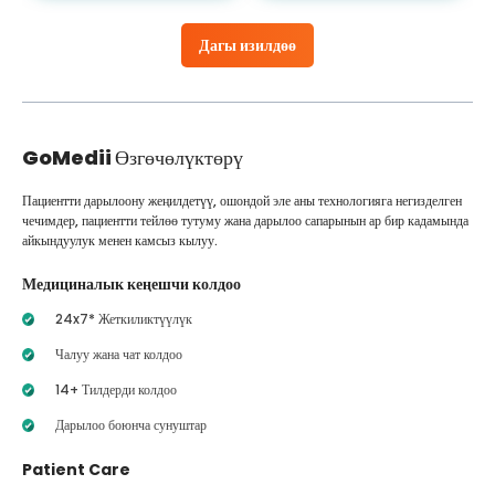
Дагы изилдөө
GoMedii
Өзгөчөлүктөрү
Пациентти дарылоону жеңилдетүү, ошондой эле аны технологияга негизделген
чечимдер, пациентти тейлөө тутуму жана дарылоо сапарынын ар бир кадамында
айкындуулук менен камсыз кылуу.
Медициналык кеңешчи колдоо
24x7* Жеткиликтүүлүк
Чалуу жана чат колдоо
14+ Тилдерди колдоо
Дарылоо боюнча сунуштар
Patient Care