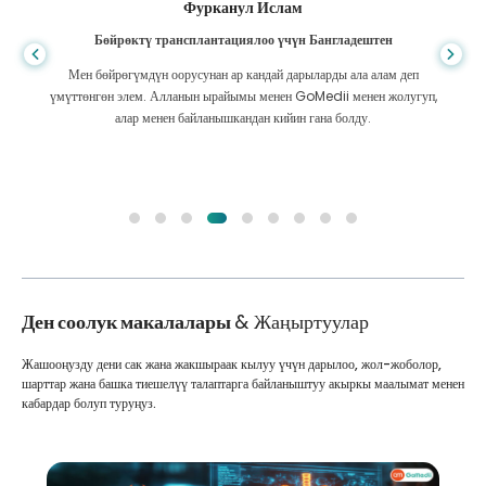
Фурканул Ислам
Бөйрөктү трансплантациялоо үчүн Бангладештен
Мен бөйрөгүмдүн оорусунан ар кандай дарыларды ала алам деп
үмүттөнгөн элем. Алланын ырайымы менен GoMedii менен жолугуп,
алар менен байланышкандан кийин гана болду.
Ден соолук макалалары
& Жаңыртуулар
Жашооңузду дени сак жана жакшыраак кылуу үчүн дарылоо, жол-жоболор,
шарттар жана башка тиешелүү талаптарга байланыштуу акыркы маалымат менен
кабардар болуп туруңуз.