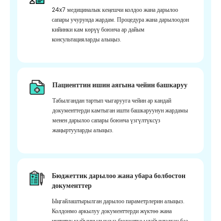
24x7 медициналык кеңешчи колдоо жана дарылоо
сапары учурунда жардам. Процедура жана дарылоодон
кийинки кам көрүү боюнча ар дайым
консультацияларды алыңыз.
Пациенттин ишин аягына чейин башкаруу
Табылгандан тартып чыгарууга чейин ар кандай
документтерди камтыган ишти башкаруунун жардамы
менен дарылоо сапары боюнча үзгүлтүксүз
жаңыртууларды алыңыз.
Бюджеттик дарылоо жана убара болбостон
документтер
Ыңгайлаштырылган дарылоо параметрлерин алыңыз.
Колдонмо аркылуу документтерди жүктөө жана
иштетүү кыйынчылыксыз бюджетке ылайыкталган баа