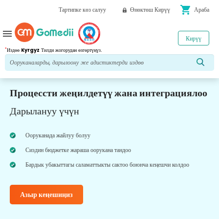
shopping_cart
Тартипке көз салуу
Өнөктөш Кирүү
Араба
menu
Кирүү
*
Издөө
Kyrgyz
Тилди жогорудан өзгөртүңүз.
Процессти жеңилдетүү жана интеграциялоо
Дарылануу үчүн
Ооруканада жайлуу болуу
Сиздин бюджетке жараша оорукана тандоо
Бардык убакыттагы саламаттыкты сактоо боюнча кеңешчи колдоо
Азыр кеңешиңиз