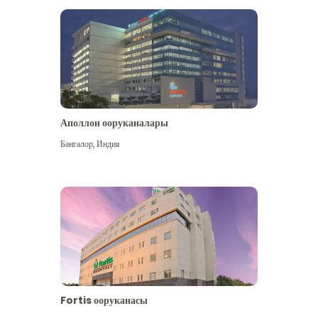
Аполлон ооруканалары
Көбүрөөк көрүү
Бангалор
,
Индия
Fortis ооруканасы