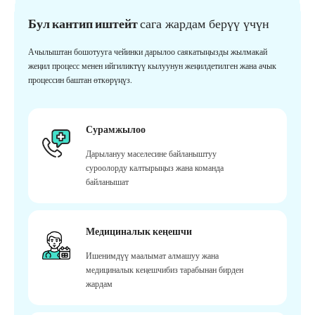
Бул кантип иштейт
сага жардам берүү үчүн
Ачылыштан бошотууга чейинки дарылоо саякатыңызды жылмакай
жеңил процесс менен ийгиликтүү кылуунун жеңилдетилген жана ачык
процессин баштан өткөрүңүз.
Сурамжылоо
Дарылануу маселесине байланыштуу
суроолорду калтырыңыз жана команда
байланышат
Медициналык кеңешчи
Ишенимдүү маалымат алмашуу жана
медициналык кеңешчибиз тарабынан бирден
жардам