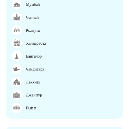
Мумбай
Ченнай
Колкута
Хайдарабад
Бангалор
Чандигарх
Лакхнау
Джайпур
Pune