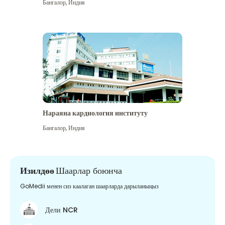
Бангалор
,
Индия
Нараяна кардиология институту
Бангалор
,
Индия
Изилдөө
Шаарлар боюнча
GoMedii менен сиз каалаган шаарларда дарыланыңыз
Дели NCR