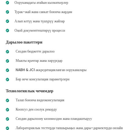
Ооруканадагы атайын кызматкерлер
Турак-жай жана саякат боюнча жардам
Алып кетүү жана түшүрүү жайлар
Оңой документтештирүү процесси
Дарылоо пакеттери
Сиздин бюджетте дарылоо
Мыкты врачтар жана хирургдар
NABH & JCI аккредитацияланган ооруканалары
Бир нече консультация параметрлери
Технологиялык чечимдер
Талап боюнча видеоконсультация
Коопсуз ден соолук рекорду
Сиздин дарылоону көзөмөлдөө жана пландаштыруу
Лабораториялык тесттерди тапшырыңыз жана дары-дармектерди онлайн