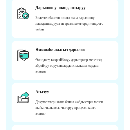
Дарылоону пландаштыруу
Билеттен баштап визага жана дарылоону
пландаштырууда эң арзан пакеттерди тандоого
чейин
Hassale акысыз дарылоо
Өлкөдөгү тажрыйбалуу дарыгерлер менен эң
абройлуу ооруканаларда эң жакшы жардам
алыңыз
Агызуу
Документтери жана башка жабдыктары менен
кыйынчылыксыз чыгаруу процесси колго
алынат