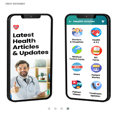
заказ кылыңыз