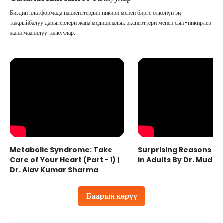
Биздин платформада пациенттердин пикири менен бирге өлкөнүн эң
тажрыйбалуу дарыгерлери жана медициналык эксперттери менен сын-пикирлер
жана маанилүү талкуулар.
Metabolic Syndrome: Take
Surprising Reasons fo
Care of Your Heart (Part - 1) |
in Adults By Dr. Mudas
Dr. Ajay Kumar Sharma
Баарын көрүү