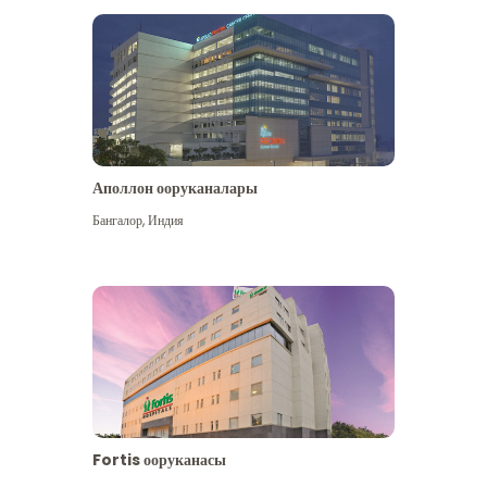
Аполлон ооруканалары
Көбүрөөк көрүү
Бангалор
,
Индия
Fortis ооруканасы