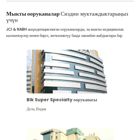
Мыкты ооруканалар
Сиздин муктаждыктарыңыз
үчүн
JCI & NABH аккредитацияланган ооруканаларды, эң мыкты медициналык
кызматкерлер менен бирге, жеткиликтүү баада заманбап жабдыктары бар.
Blk Super Specialty ооруканасы
Дели
,
Индия