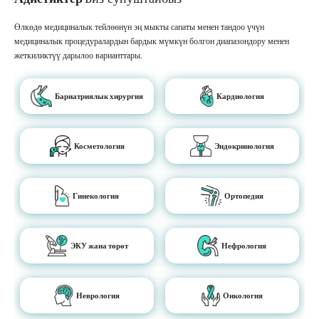
Өлкөдө медициналык тейлөөнүн эң мыкты сапаты менен тандоо үчүн
медициналык процедуралардын бардык мүмкүн болгон диапазондору менен
жеткиликтүү дарылоо варианттары.
Бариатриялык хирургия
Кардиология
Косметология
Эндокринология
Гинекология
Ортопедия
ЭКУ жана төрөт
Нефрология
Неврология
Онкология