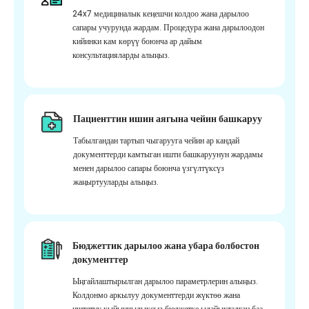
24x7 медициналык кеңешчи колдоо жана дарылоо
сапары учурунда жардам. Процедура жана дарылоодон
кийинки кам көрүү боюнча ар дайым
консультацияларды алыңыз.
Пациенттин ишин аягына чейин башкаруу
Табылгандан тартып чыгарууга чейин ар кандай
документтерди камтыган ишти башкаруунун жардамы
менен дарылоо сапары боюнча үзгүлтүксүз
жаңыртууларды алыңыз.
Бюджеттик дарылоо жана убара болбостон
документтер
Ыңгайлаштырылган дарылоо параметрлерин алыңыз.
Колдонмо аркылуу документтерди жүктөө жана
иштетүү кыйынчылыксыз бюджетке ылайыкталган баа