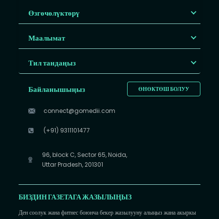
Өзгөчөлүктөрү
Маалымат
Тил тандаңыз
Байланышыңыз
ӨНӨКТӨШ БОЛУУ
connect@gomedii.com
(+91) 9311101477
96, block C, Sector 65, Noida,
Uttar Pradesh, 201301
БИЗДИН ГАЗЕТАГА ЖАЗЫЛЫҢЫЗ
Ден соолук жана фитнес боюнча бекер жазылууну алыңыз жана акыркы