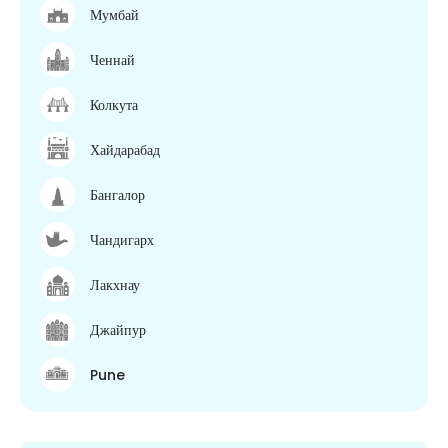
Мумбай
Ченнай
Колкута
Хайдарабад
Бангалор
Чандигарх
Лакхнау
Джайпур
Pune