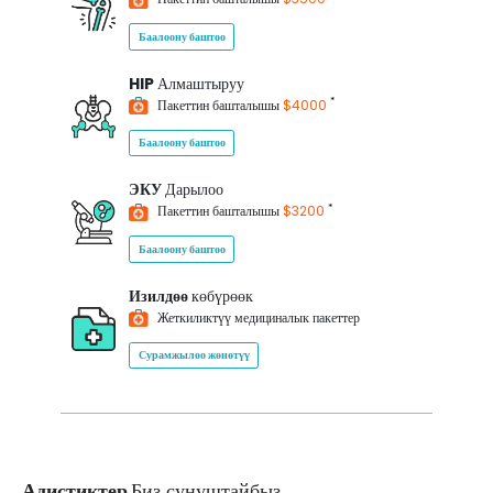
Баалоону баштоо
HIP
Алмаштыруу
*
Пакеттин башталышы
$4000
Баалоону баштоо
ЭКУ
Дарылоо
*
Пакеттин башталышы
$3200
Баалоону баштоо
Изилдөө
көбүрөөк
Жеткиликтүү медициналык пакеттер
Сурамжылоо жөнөтүү
Адистиктер
Биз сунуштайбыз