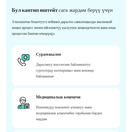
Бул кантип иштейт
сага жардам берүү үчүн
Ачылыштан бошотууга чейинки дарылоо саякатыңызды жылмакай
жеңил процесс менен ийгиликтүү кылуунун жеңилдетилген жана ачык
процессин баштан өткөрүңүз.
Сурамжылоо
Дарылануу маселесине байланыштуу
суроолорду калтырыңыз жана команда
байланышат
Медициналык кеңешчи
Ишенимдүү маалымат алмашуу жана
медициналык кеңешчибиз тарабынан бирден
жардам