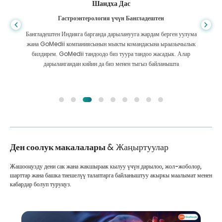
Шандха Дас
Гастроэнтерология үчүн Бангладештен
Бангладештен Индияга барганда дарыланууга жардам берген уулума
жана GoMedii компаниясынын мыкты командасына ыраазычылык
билдирем. GoMedii тандоодо биз туура тандоо жасадык. Алар
дарылангандан кийин да биз менен тыгыз байланышта
Ден соолук макалалары
& Жаңыртуулар
Жашооңузду дени сак жана жакшыраак кылуу үчүн дарылоо, жол-жоболор,
шарттар жана башка тиешелүү талаптарга байланыштуу акыркы маалымат менен
кабардар болуп туруңуз.