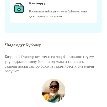
Кам көрүү
Босангандан кийин үзгүлтүксүз байкоолор жана
дары-дармектер аткарылат
Чыдамдуу
Күбөлөр
Биздин бейтаптар келечектеги чоң байланышты түзүү
үчүн дарылоо жолу боюнча эң мыкты сапаттагы
саламаттыкты сактоо боюнча тажрыйбасын биз менен
бөлүшөт.