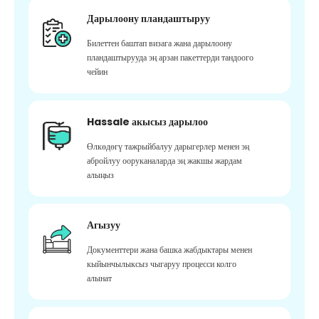
Дарылоону пландаштыруу
Билеттен баштап визага жана дарылоону
пландаштырууда эң арзан пакеттерди тандоого
чейин
Hassale акысыз дарылоо
Өлкөдөгү тажрыйбалуу дарыгерлер менен эң
абройлуу ооруканаларда эң жакшы жардам
алыңыз
Агызуу
Документтери жана башка жабдыктары менен
кыйынчылыксыз чыгаруу процесси колго
алынат