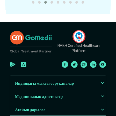
NABH Certified Healthcare
Platform
Индиядагы мыкты ооруканалар
Медициналык адистиктер
Атайын дарылоо