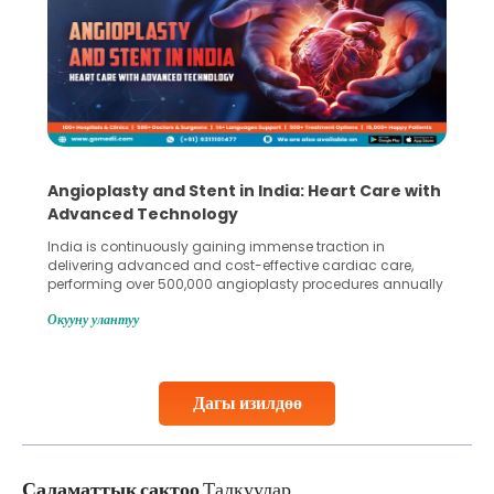
Angioplasty and Stent in India: Heart Care with
Advanced Technology
India is continuously gaining immense traction in
delivering advanced and cost-effective cardiac care,
performing over 500,000 angioplasty procedures annually
with a success rate exceeding 90%. Patients across the
Окууну улантуу
globe are searching for treatments like angioplasty and
stent placement in Indian hospitals, owing to the
combination of high-quality care and affordability.
Studies, such as one published
Дагы изилдөө
Continue Reading
Саламаттык сактоо
Талкуулар