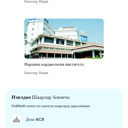
Бангалор
,
Индия
Нараяна кардиология институту
Бангалор
,
Индия
Изилдөө
Шаарлар боюнча
GoMedii менен сиз каалаган шаарларда дарыланыңыз
Дели NCR