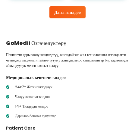
Дагы изилдөө
GoMedii
Өзгөчөлүктөрү
Пациентти дарылоону жеңилдетүү, ошондой эле аны технологияга негизделген
чечимдер, пациентти тейлөө тутуму жана дарылоо сапарынын ар бир кадамында
айкындуулук менен камсыз кылуу.
Медициналык кеңешчи колдоо
24x7* Жеткиликтүүлүк
Чалуу жана чат колдоо
14+ Тилдерди колдоо
Дарылоо боюнча сунуштар
Patient Care