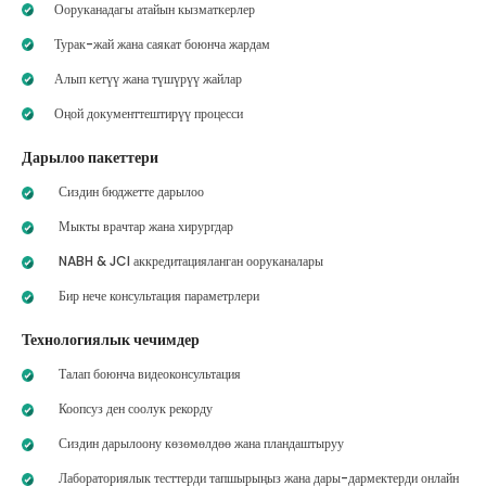
Ооруканадагы атайын кызматкерлер
Турак-жай жана саякат боюнча жардам
Алып кетүү жана түшүрүү жайлар
Оңой документтештирүү процесси
Дарылоо пакеттери
Сиздин бюджетте дарылоо
Мыкты врачтар жана хирургдар
NABH & JCI аккредитацияланган ооруканалары
Бир нече консультация параметрлери
Технологиялык чечимдер
Талап боюнча видеоконсультация
Коопсуз ден соолук рекорду
Сиздин дарылоону көзөмөлдөө жана пландаштыруу
Лабораториялык тесттерди тапшырыңыз жана дары-дармектерди онлайн