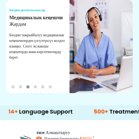
Биздин артыкчылыктар
Б
Медициналык кеңешчи
О
Жардам
К
Биздин тажрыйбалуу медициналык
Д
кеңешчилерден үзгүлтүксүз колдоо
ж
алыңыз. Сизге эң жакшы
р
кеңештерди жана көрсөтмөлөрдү
т
берет.
о
Language Support
500+
Treatment Optio
тизе
Алмаштыруу
*
Пакеттин башталышы
$3500