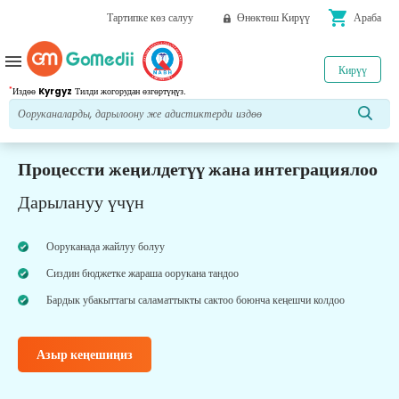
shopping_cart
Тартипке көз салуу
Өнөктөш Кирүү
Араба
menu
Кирүү
*
Издөө
Kyrgyz
Тилди жогорудан өзгөртүңүз.
Процессти жеңилдетүү жана интеграциялоо
Дарылануу үчүн
Ооруканада жайлуу болуу
Сиздин бюджетке жараша оорукана тандоо
Бардык убакыттагы саламаттыкты сактоо боюнча кеңешчи колдоо
Азыр кеңешиңиз