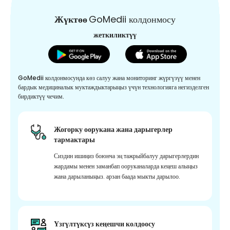
Жүктөө
GoMedii колдонмосу
жеткиликтүү
GoMedii колдонмосунда көз салуу жана мониторинг жүргүзүү менен
бардык медициналык муктаждыктарыңыз үчүн технологияга негизделген
бирдиктүү чечим.
Жогорку оорукана жана дарыгерлер
тармактары
Сиздин ишиңиз боюнча эң тажрыйбалуу дарыгерлердин
жардамы менен заманбап ооруканаларда кеңеш алыңыз
жана дарыланыңыз. арзан баада мыкты дарылоо.
Үзгүлтүксүз кеңешчи колдоосу