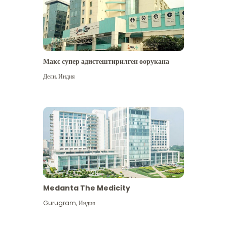
Макс супер адистештирилген оорукана
Дели
,
Индия
Medanta The Medicity
Gurugram
,
Индия