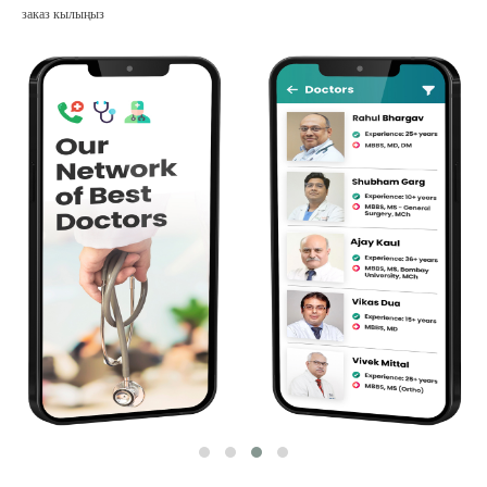
заказ кылыңыз