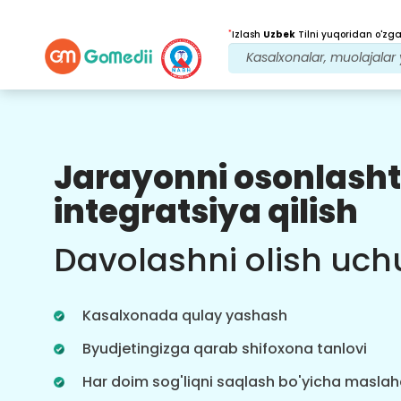
*
Izlash
Uzbek
Tilni yuqoridan o'zgar
Jarayonni osonlasht
Bizning afzalliklarimiz
integratsiya qilish
Davolanishdan
keyingi
kuzatuv
Davolashni olish uch
parvarishi
Bizning jamoamiz bilan har doim
muammolaringizni hal qilish uchun
Kasalxonada qulay yashash
24x7 tibbiy va bemorlarni qo'llab-
quvvatlang. Davolanish ehtiyojlaringiz
Byudjetingizga qarab shifoxona tanlovi
haqida muntazam yangilanishlar.
Har doim sog'liqni saqlash bo'yicha masla