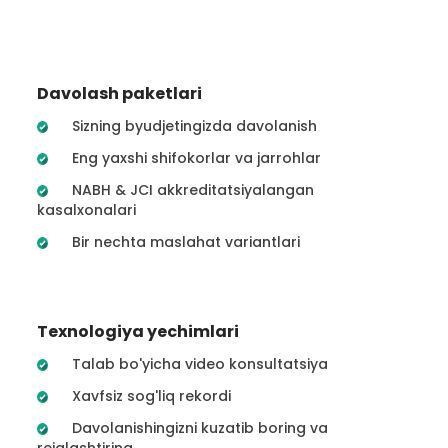
Davolash paketlari
Sizning byudjetingizda davolanish
Eng yaxshi shifokorlar va jarrohlar
NABH & JCI akkreditatsiyalangan
kasalxonalari
Bir nechta maslahat variantlari
Texnologiya yechimlari
Talab bo'yicha video konsultatsiya
Xavfsiz sog'liq rekordi
Davolanishingizni kuzatib boring va
rejalashtiring