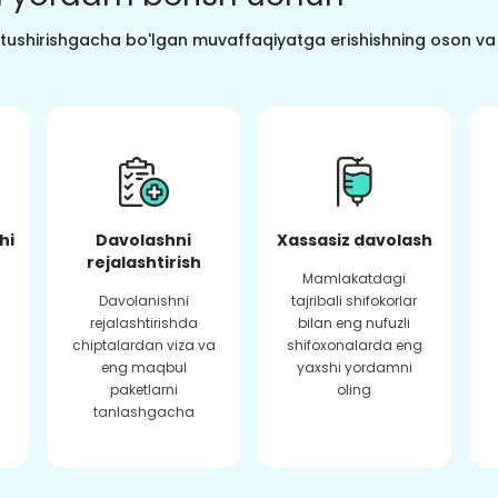
o tushirishgacha bo'lgan muvaffaqiyatga erishishning oson va s
hi
Davolashni
Xassasiz davolash
rejalashtirish
Mamlakatdagi
Davolanishni
tajribali shifokorlar
rejalashtirishda
bilan eng nufuzli
chiptalardan viza va
shifoxonalarda eng
eng maqbul
yaxshi yordamni
paketlarni
oling
tanlashgacha