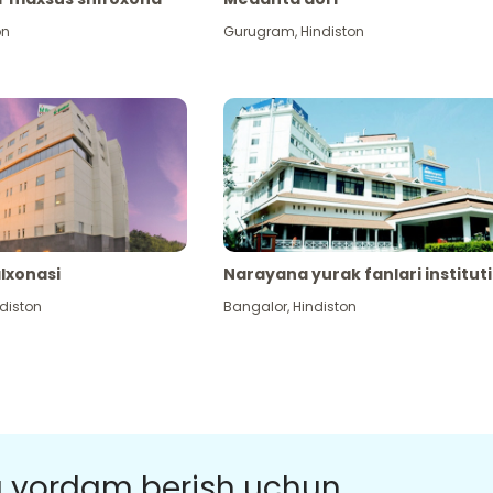
on
Gurugram
,
Hindiston
alxonasi
Narayana yurak fanlari instituti
diston
Bangalor
,
Hindiston
a yordam berish uchun