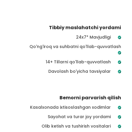
Tibbiy maslahatchi yordami
24x7* Mavjudligi
Qo'ng'iroq va suhbatni qo'llab-quvvatlash
14+ Tillarni qo'llab-quvvatlash
Davolash bo'yicha tavsiyalar
Bemorni parvarish qilish
Kasalxonada ixtisoslashgan xodimlar
Sayohat va turar joy yordami
Olib ketish va tushirish vositalari