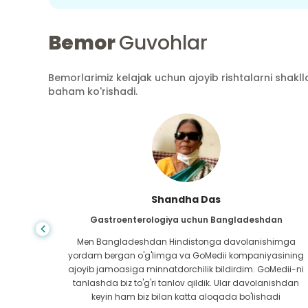
Bemor
Guvohlar
Bemorlarimiz kelajak uchun ajoyib rishtalarni shaklla
baham ko'rishadi.
Shandha Das
an
Gastroenterologiya uchun Bangladeshdan
bundan
Men Bangladeshdan Hindistonga davolanishimga
ini hech
yordam bergan o'g'limga va GoMedii kompaniyasining
 topib
ajoyib jamoasiga minnatdorchilik bildirdim. GoMedii-ni
aning
tanlashda biz to'g'ri tanlov qildik. Ular davolanishdan
ga katta
keyin ham biz bilan katta aloqada bo'lishadi