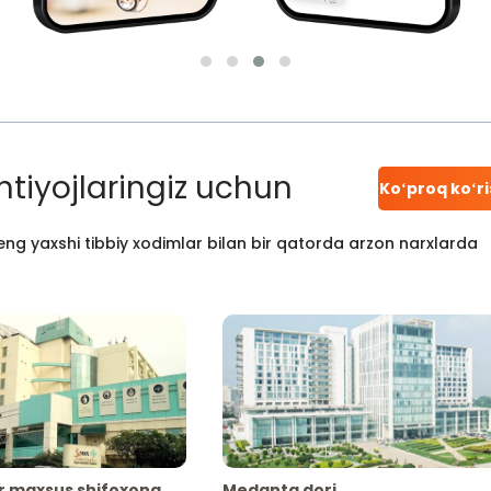
htiyojlaringiz uchun
Koʻproq koʻr
ng yaxshi tibbiy xodimlar bilan bir qatorda arzon narxlarda
r maxsus shifoxona
Medanta dori