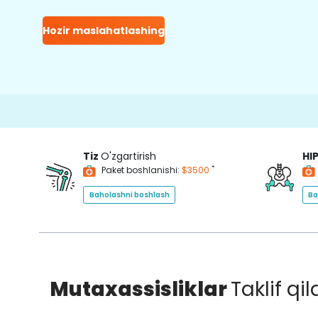
Hozir maslahatlashing
Tiz
O'zgartirish
HI
*
Paket boshlanishi:
$3500
Baholashni boshlash
Ba
Mutaxassisliklar
Taklif qi