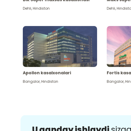
Dehli
,
Hindiston
Dehli
,
Hindist
Apollon kasalxonalari
Fortis kas
Bangalor
,
Hindiston
Bangalor
,
Hin
U qanday ishlaydi
sizg