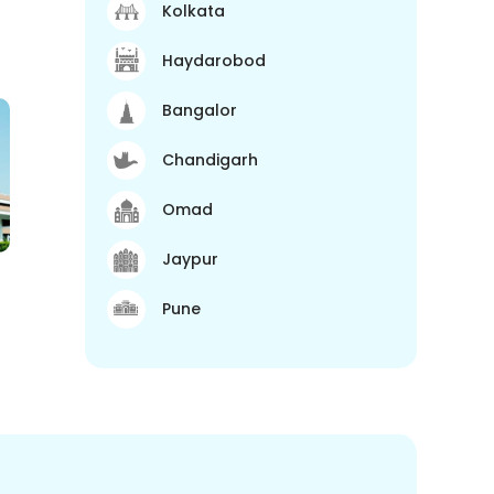
Kolkata
Haydarobod
Bangalor
Chandigarh
Omad
Jaypur
Pune