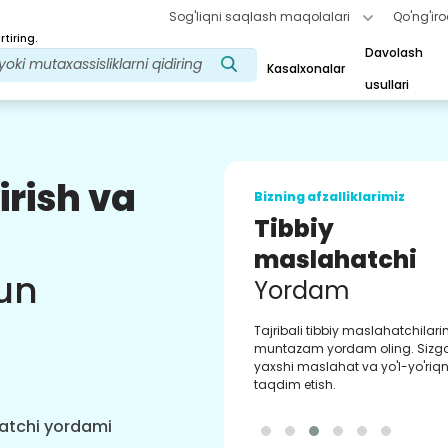
Sog'liqni saqlash maqolalari
Qo'ng'iro
tiring.
Davolash
Kasalxonalar
usullari
irish va
Bizning afzalliklarimiz
Tibbiy
maslahatchi
un
Yordam
Tajribali tibbiy maslahatchilar
muntazam yordam oling. Sizg
yaxshi maslahat va yo'l-yo'riqn
taqdim etish.
hatchi yordami