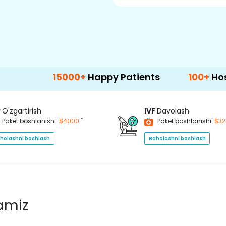
15000+
Happy Patients
100+
Hospitals & Cl
P
O'zgartirish
IVF
Davolash
*
Paket boshlanishi:
$4000
Paket boshlanishi:
$3
holashni boshlash
Baholashni boshlash
lamiz