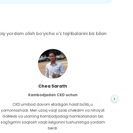
y yordam olish bo'yicha o'z tajribalarini biz bilan
Chea Sarath
Kambodjadan CKD uchun
CKD umrbod davom etadigan holat bo'lib, u
Hayot
yomonlashadi. Men uzoq vaqt azob chekdim va nihoyat
bilm
GoMedii va ularning Kambodjadagi hamkorlaridan biri
boradi
sog'ligimni saqlash vaqti kelganini tushunishga yordam
ed
berdi.
Bang