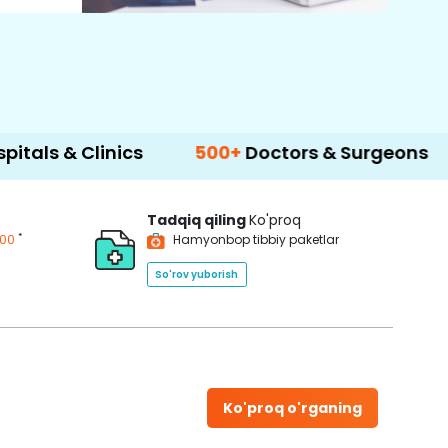
inics
500+
Doctors & Surgeons
14+
Langu
Tadqiq qiling
Ko'proq
*
200
Hamyonbop tibbiy paketlar
So'rov yuborish
Ko'proq o'rganing