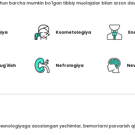
hun barcha mumkin bo'lgan tibbiy muolajalar bilan arzon davo
giya
Kosmetologiya
En
ug'ilish
Nefrologiya
Nev
 texnologiyaga asoslangan yechimlar, bemorlarni parvarish qil