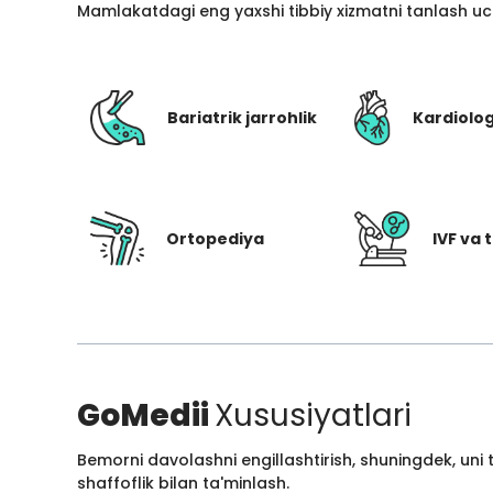
Mamlakatdagi eng yaxshi tibbiy xizmatni tanlash uc
Bariatrik jarrohlik
Kardiolo
Ortopediya
IVF va t
GoMedii
Xususiyatlari
Bemorni davolashni engillashtirish, shuningdek, uni
shaffoflik bilan ta'minlash.