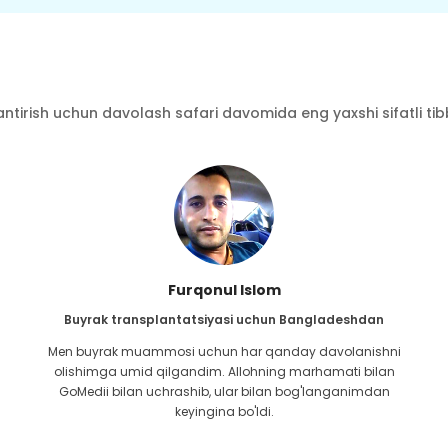
ntirish uchun davolash safari davomida eng yaxshi sifatli tibbi
Furqonul Islom
Buyrak transplantatsiyasi uchun Bangladeshdan
Men buyrak muammosi uchun har qanday davolanishni
olishimga umid qilgandim. Allohning marhamati bilan
GoMedii bilan uchrashib, ular bilan bog'langanimdan
keyingina bo'ldi.