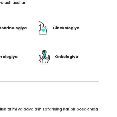
lash usullari.
dokrinologiya
Ginekologiya
rologiya
Onkologiya
ish tizimi va davolash safarining har bir bosqichida