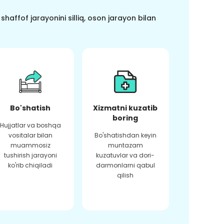
haffof jarayonini silliq, oson jarayon bilan
Bo'shatish
Xizmatni kuzatib
boring
Hujjatlar va boshqa
vositalar bilan
Bo'shatishdan keyin
muammosiz
muntazam
tushirish jarayoni
kuzatuvlar va dori-
ko'rib chiqiladi
darmonlarni qabul
qilish