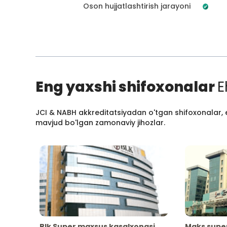
Oson hujjatlashtirish jarayoni
Eng yaxshi shifoxonalar
E
JCI & NABH akkreditatsiyadan o'tgan shifoxonalar, e
mavjud bo'lgan zamonaviy jihozlar.
Blk Super maxsus kasalxonasi
Maks supe