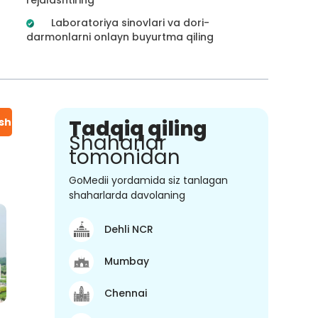
Laboratoriya sinovlari va dori-
darmonlarni onlayn buyurtma qiling
ish
Tadqiq qiling
Shaharlar
tomonidan
GoMedii yordamida siz tanlagan
shaharlarda davolaning
Dehli NCR
Mumbay
Chennai