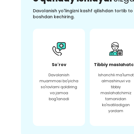
Davolanish yo'lingizni kashf qilishdan tortib t
boshdan kechiring.
So'rov
Tibbiy maslahatc
Davolanish
Ishonchli ma'lumot
muammosi bo'yicha
almashinuvi va
so'rovlarni qoldiring
tibbiy
va jamoa
maslahatchimiz
bog'lanadi
tomonidan
ko'rsatiladigan
yordam