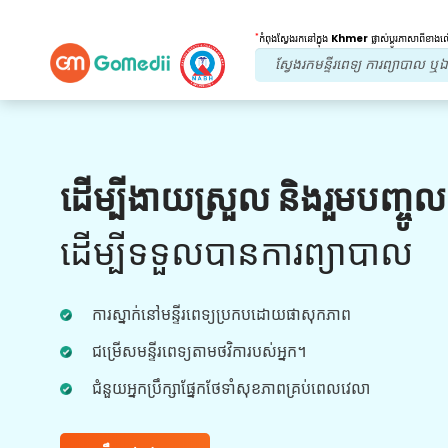
*
កំពុងស្វែងរកនៅក្នុង
Khmer
ផ្លាស់ប្តូរភាសាពីខាង
អត្ថប្រយោជន៍របស់យើង។
ដើម្បីងាយស្រួល និងរួមបញ្ចូ
ការព្យាបាលក្រោយ
តាមដាន
ការថែទាំ
ដើម្បីទទួលបានការព្យាបាល
ទទួលបានជំនួយផ្នែកវេជ្ជសាស្រ្ត និងអ្នកជំងឺ 24x7
ជាមួយនឹងក្រុមរបស់យើងក្នុងការដោះស្រាយបញ្ហារបស់
ការស្នាក់នៅមន្ទីរពេទ្យប្រកបដោយផាសុកភាព
អ្នកគ្រប់ពេលវេលា។ ការធ្វើបច្ចុប្បន្នភាពជាទៀងទាត់លើ
តម្រូវការព្យាបាលរបស់អ្នក។
ជម្រើសមន្ទីរពេទ្យតាមថវិការបស់អ្នក។
ជំនួយអ្នកប្រឹក្សាផ្នែកថែទាំសុខភាពគ្រប់ពេលវេលា