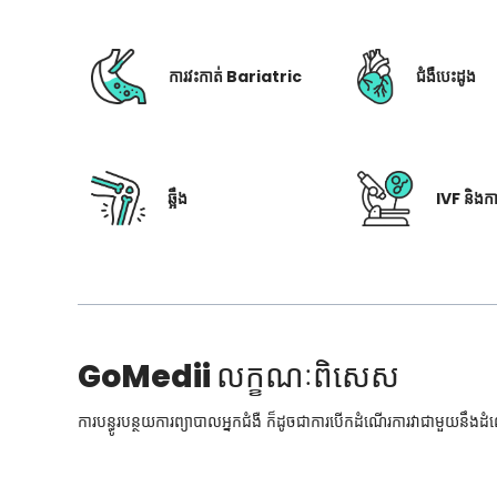
ការវះកាត់ Bariatric
ជំងឺបេះដូង
ឆ្អឹង
IVF និងក
GoMedii
លក្ខណៈពិសេស
ការបន្ធូរបន្ថយការព្យាបាលអ្នកជំងឺ ក៏ដូចជាការបើកដំណើរការវាជាមួយនឹងដ