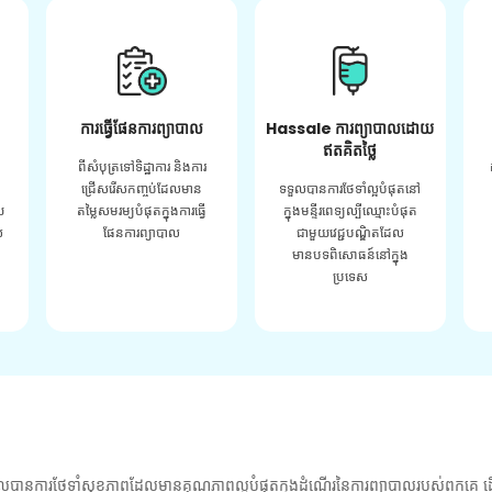
ការធ្វើផែនការព្យាបាល
Hassale ការព្យាបាលដោយ
ឥតគិតថ្លៃ
ពីសំបុត្រទៅទិដ្ឋាការ និងការ
ជ្រើសរើសកញ្ចប់ដែលមាន
ទទួលបានការថែទាំល្អបំផុតនៅ
យ
តម្លៃសមរម្យបំផុតក្នុងការធ្វើ
ក្នុងមន្ទីរពេទ្យល្បីឈ្មោះបំផុត
់
ផែនការព្យាបាល
ជាមួយវេជ្ជបណ្ឌិតដែល
មានបទពិសោធន៍នៅក្នុង
ប្រទេស
លបានការថែទាំសុខភាពដែលមានគុណភាពល្អបំផុតក្នុងដំណើរនៃការព្យាបាលរបស់ពួកគេ ដើ