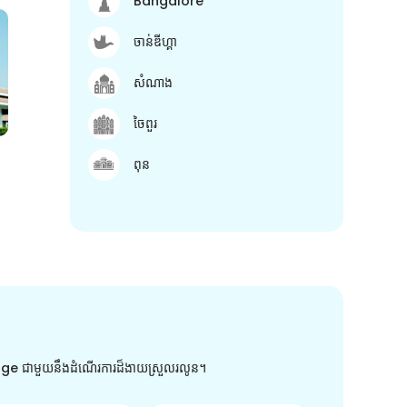
Bangalore
ចាន់ឌីហ្គា
សំណាង
ចៃពួរ
ពុន
arge ជាមួយនឹងដំណើរការដ៏ងាយស្រួលរលូន។