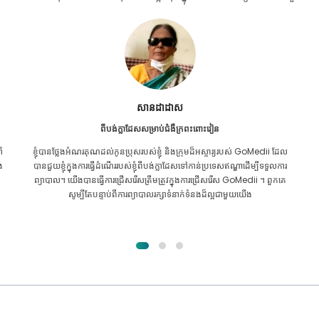
Furkanul អ៊ីស្លាម
ពីបង់ក្លាដែសសម្រាប់ការប្តូរតំរងនោម
ល
ខ្ញុំ​បាន​ផ្តល់​ក្តី​សង្ឃឹម​ទាំង​អស់​ថា ខ្ញុំ​នឹង​អាច​ទទួល​បាន​ការ​ព្យាបាល​គ្រប់​ប្រភេទ​សម្រាប់​
រ
បញ្ហា​តម្រងនោម​របស់​ខ្ញុំ។ វាគ្រាន់តែបន្ទាប់ពីខ្ញុំបានឆ្លងកាត់ GoMedii ជាមួយនឹង
ព្រះគុណរបស់អល់ឡោះហើយបានទាក់ទងពួកគេ។