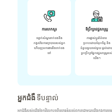
ការសាកសួរ
ទីប្រឹក្សាវេជ្ជសាស្ត្រ
ទម្លាក់សំណួរទាក់ទងនឹង
ការផ្លាស់ប្តូរព័ត៌មាន
កង្វល់នៃការព្យាបាលរបស់អ្នក
ប្រកបដោយទំនុកចិត្ត និង
ហើយក្រុមការងារនឹងទាក់ទង
ជំនួយមួយទល់មួយ ផ្តល់ដោ
ទៅ
អ្នកប្រឹក្សាផ្នែកវេជ្ជសាស្រ្តរបស
យើង។
អ្នកជំងឺ
ទីបន្ទាល់
អ្នកជំងឺរបស់យើងចែករំលែកបទពិសោធន៍របស់ពួកគេជាមួយយើងក្នុងការទទួ