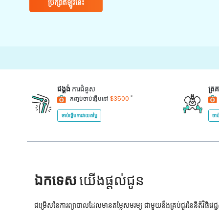
ប្រឹក្សាឥឡូវនេះ
ជង្គង់
ការជំនួស
ត្រ
*
កញ្ចប់ចាប់ផ្តើមនៅ
$3500
ចាប់ផ្តើមការវាយតម្លៃ
ចាប
ឯកទេស
យើងផ្តល់ជូន
ជម្រើសនៃការព្យាបាលដែលមានតម្លៃសមរម្យ ជាមួយនឹងគ្រប់ជួរនៃនីតិវិធីវេ