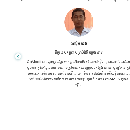
សានដាដាស
ពីបង់ក្លាដែសសម្រាប់ជំងឺក្រពះពោះវៀន
ៃការថែទាំ
ខ្ញុំបានថ្លែងអំណរគុណដល់កូនប្រុសរបស់ខ្ញុំ និងក្រុមដ៏អស្ចារ្យរបស់ GoMedii ដែ
បីតែនៅក្នុង
បានជួយខ្ញុំក្នុងការធ្វើដំណើររបស់ខ្ញុំពីបង់ក្លាដែសទៅកាន់ប្រទេសឥណ្ឌាដើម្បីទទួលកា
ុំបានជាសះ
ព្យាបាល។ យើងបានធ្វើការជ្រើសរើសត្រឹមត្រូវក្នុងការជ្រើសរើស GoMedii ។ ពួកគេ
ii អរគុណ
សូម្បីតែបន្ទាប់ពីការព្យាបាលរក្សាទំនាក់ទំនងដ៏ល្អជាមួយយើង