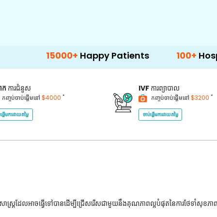
15000+
Happy Patients
100+
Hospitals & Cl
គាក
ការជំនួស
IVF
ការព្យាបាល
*
*
កញ្ចប់ចាប់ផ្តើមនៅ
$4000
កញ្ចប់ចាប់ផ្តើមនៅ
$3200
់ផ្តើមការវាយតម្លៃ
ចាប់ផ្តើមការវាយតម្លៃ
ជ្ជសាស្រ្តដែលអាចធ្វើទៅបានដើម្បីជ្រើសរើសជាមួយនឹងគុណភាពល្អបំផុតនៃការថែទាំសុខភា