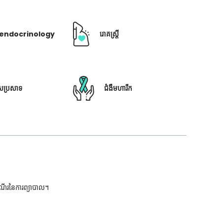
ឺ endocrinology
រោគស្ត្រី
ៃប្រសាទ
ជំងឺមហារីក
ដំណើរនៃការព្យាបាល។