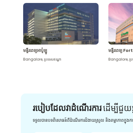
មន្ទីរពេទ្យអាប៉ូឡូ
មន្ទីរពេទ្យ For
Bangalore
,
ប្រទេសឥណ្ឌា
Bangalore
,
ប្
របៀបដែលវាដំណើរការ
ដើម្បី​ជួយ​
ទទួលបានបទពិសោធន៍ពីដំណើរការដ៏ងាយស្រួល និងតម្លាភាពក្នុង