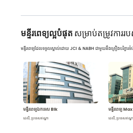
មន្ទីរពេទ្យល្អបំផុត
សម្រាប់តម្រូវការរប
មន្ទីរពេទ្យដែលទទួលស្គាល់ដោយ JCI & NABH ជាមួយនឹងគ្រឿងបរិក្ខារទំនើ
មន្ទីរពេទ្យឯកទេស Blk
មន្ទីរពេទ្យ 
ដេលី
,
ប្រទេសឥណ្ឌា
ដេលី
,
ប្រទេសឥណ្ឌ