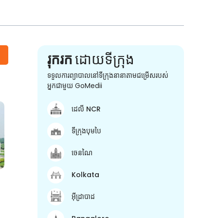
រុករក
ដោយទីក្រុង
ទទួលការព្យាបាលនៅទីក្រុងនានាតាមជម្រើសរបស់
អ្នកជាមួយ GoMedii
ដេលី NCR
ទីក្រុងបុមបៃ
ចេនណៃ
Kolkata
អ៊ីដ្រាបាដ