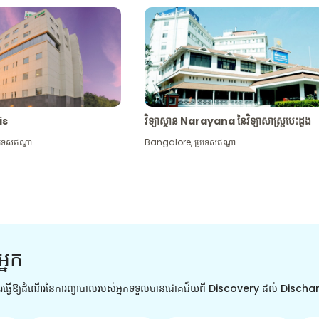
tis
វិទ្យាស្ថាន Narayana នៃវិទ្យាសាស្រ្តបេះដូង
រទេសឥណ្ឌា
Bangalore
,
ប្រទេសឥណ្ឌា
អ្នក
ការធ្វើឱ្យដំណើរនៃការព្យាបាលរបស់អ្នកទទួលបានជោគជ័យពី Discovery ដល់ Disch