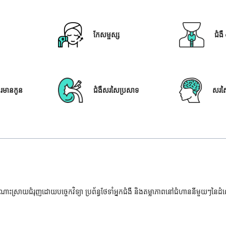
កែសម្ផស្ស
ជំង
ារមានកូន
ជំងឺសរសៃប្រសាទ
សរស
ំណោះស្រាយជំរុញដោយបច្ចេកវិទ្យា ប្រព័ន្ធថែទាំអ្នកជំងឺ និងតម្លាភាពនៅជំហាននីមួយៗនៃ