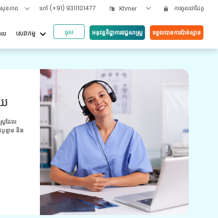
ទសុខភាព
ហៅ
(+91) 9311101477
ការចូលជាដៃគូ
Khmer
ចូល
keyboard_arrow_down
អនុវត្តទិដ្ឋាការវេជ្ជសាស្រ្ត
ទទួលបានការប៉ាន់ស្មាន
បាល
សេវាកម្ម
អត្ថប
ួយ
វី
យោ
ស្ត្រដែល
ូន្មាន និង
ការពិ
មានបទ
ព្យាប
ថែទាំ