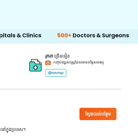
inics
500+
Doctors & Surgeons
14+
Langu
រុករក
ច្រើនទៀត
កញ្ចប់វេជ្ជសាស្ត្រដែលមានតម្លៃសមរម្យ
ផ្ញើការសាកសួរ
ស្វែងយល់បន្ថែម
ពនៅក្នុងប្រទេស។