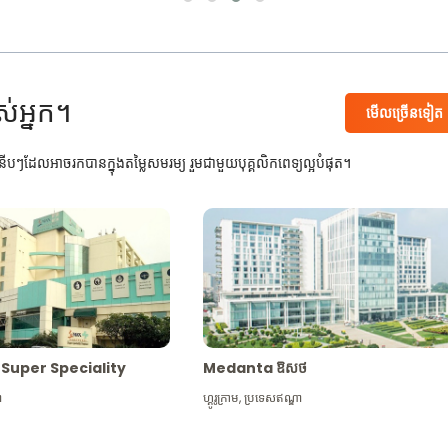
ស់អ្នក។
មើល​ច្រើន​ទៀត
បៗដែលអាចរកបានក្នុងតម្លៃសមរម្យ រួមជាមួយបុគ្គលិកពេទ្យល្អបំផុត។
Max Super Speciality
Medanta ឱសថ
ា
ហ្គូរូក្រាម
,
ប្រទេសឥណ្ឌា