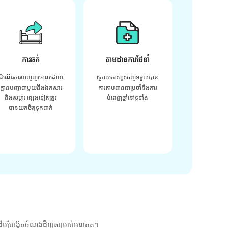
ការឆក់
តាមដានការថែទាំ
ដំណើរការបញ្ចេញចោលដោយ
ក្រោយ​ការ​ហូរ​ចេញ​ទទួល​បាន​
គ្មានបញ្ហាជាមួយនឹងឯកសារ
ការ​តាមដាន​ជា​ប្រចាំ​និង​ការ​
និងសម្ភារៈផ្សេងទៀតត្រូវ
បំពេញ​ថ្នាំ​នៅ​ទូទាំង​
បានយកចិត្តទុកដាក់
ម្បីបង្កើតចំណងដ៏ល្អសម្រាប់អនាគត។