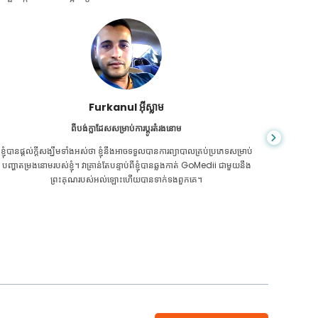
ជា សារ៉ាត់
ពីប្រទេសកម្ពុជាសម្រាប់ CKD
CKD គឺ​ជា​ស្ថានភាព​ពេញ​មួយ​ជីវិត​ដែល​កាន់តែ​អាក្រក់​ទៅៗ។ ខ្ញុំបានរងទុក្ខវាយូ
អ្នក​មិន​ដឹ
រហើយ ទីបំផុត GoMedii និងដៃគូរបស់គេម្នាក់នៅកម្ពុជា បានជួយខ្ញុំឱ្យដឹងថា វា
ក្រិន​ថ្លើម
ដល់ពេលថែរក្សាសុខភាពរបស់ខ្ញុំហើយ។
ទេ។ 