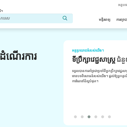
អត្ថប
លើ។
មន្ទីរពេទ្យ
ការព្យា
អត្ថប្រយោជន៍របស់យើង។
លដំណើរការ
ទីប្រឹក្សាវេជ្ជសាស្ត្រ
ជំន
ទទួលបានការគាំទ្រជាប្រចាំពីអ្នកប្រឹក្សាវេជ្ជសា
មានបទពិសោធន៍របស់យើង។ ផ្តល់ឱ្យអ្នកនូវដំប
ការណែនាំដ៏ល្អបំផុត។