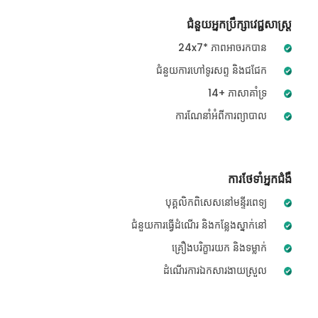
ជំនួយអ្នកប្រឹក្សាវេជ្ជសាស្ត្រ
24x7* ភាពអាចរកបាន
ជំនួយការហៅទូរសព្ទ និងជជែក
14+ ភាសាគាំទ្រ
ការណែនាំអំពីការព្យាបាល
ការថែទាំអ្នកជំងឺ
បុគ្គលិកពិសេសនៅមន្ទីរពេទ្យ
ជំនួយការធ្វើដំណើរ និងកន្លែងស្នាក់នៅ
គ្រឿងបរិក្ខារយក និងទម្លាក់
ដំណើរការឯកសារងាយស្រួល