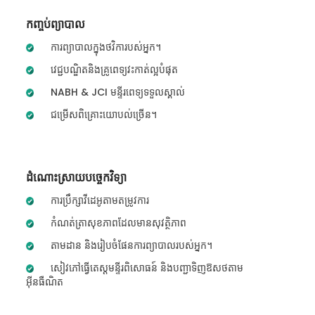
កញ្ចប់ព្យាបាល
ការព្យាបាលក្នុងថវិការបស់អ្នក។
វេជ្ជបណ្ឌិតនិងគ្រូពេទ្យវះកាត់ល្អបំផុត
NABH & JCI មន្ទីរពេទ្យទទួលស្គាល់
ជម្រើសពិគ្រោះយោបល់ច្រើន។
ដំណោះស្រាយបច្ចេកវិទ្យា
ការប្រឹក្សាវីដេអូតាមតម្រូវការ
កំណត់ត្រាសុខភាពដែលមានសុវត្ថិភាព
តាមដាន និងរៀបចំផែនការព្យាបាលរបស់អ្នក។
សៀវភៅធ្វើតេស្តមន្ទីរពិសោធន៍ និងបញ្ជាទិញឱសថតាម
អ៊ីនធឺណិត