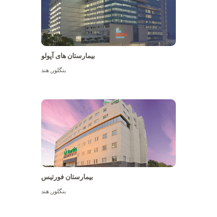
بیمارستان های آپولو
بنگلور
,
هند
بیشتر ببینید
بیمارستان فورتیس
بنگلور
,
هند