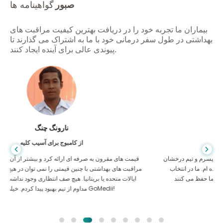
صبور
گواهینامه ها
بیماران ما تجربه خود را در دریافت بهترین کیفیت مراقبت های
بهداشتی در طول سفر درمانی خود با ما به اشتراک می گذارند تا
پیوندی عالی برای آینده ایجاد کنند.
شاندا داس
از بنگلادش برای گوارش
من از پسرم و تیم درخشان GoMedii که در سفر من از بنگلادش به هند برای
درمان به من کمک کردند تشکر کرده ام. ما در انتخاب GoMedii انتخاب
درستی کردیم. آنها حتی پس از درمان پیوند خوبی با ما حفظ می کنند