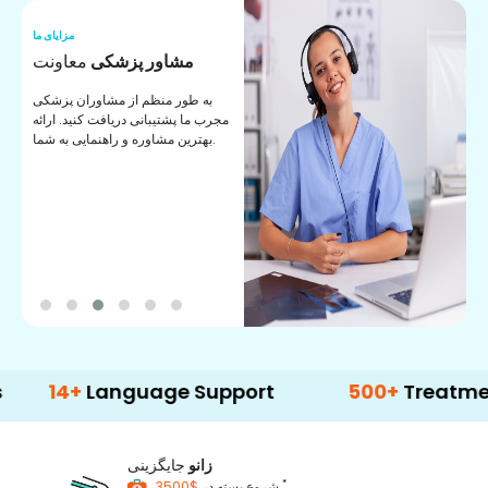
ما
مزایای ما
ا
مشاور پزشکی
معاونت
ن
به طور منظم از مشاوران پزشکی
ان
مجرب ما پشتیبانی دریافت کنید. ارائه
ی
بهترین مشاوره و راهنمایی به شما.
+
Language Support
500+
Treatment Opti
زانو
جایگزینی
*
$3500
شروع بسته در