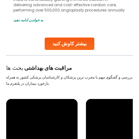
delivering advanced and cost-effective cardiac care,
performing over 500,000 angioplasty procedures annually
with a success rate exceeding 90%. Patients across the
به خواندن ادامه دهید
globe are searching for treatments like angioplasty and
stent placement in Indian hospitals, owing to the
combination of high-quality care and affordability.
Studies, such as one published
بیشتر کاوش کنید
Continue Reading
مراقبت های بهداشتی
بحث ها
بررسی و گفتگوی مهم با مجرب ترین پزشکان و کارشناسان پزشکی کشور به همراه
بازخورد بیماران در پلتفرم ما.