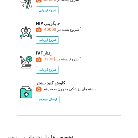
شروع ارزیابی
جایگزینی
HIP
*
$4000
شروع بسته در
شروع ارزیابی
رفتار
IVF
*
$3200
شروع بسته در
شروع ارزیابی
کاوش کنید
بیشتر
بسته های پزشکی مقرون به صرفه
ارسال استعلام
تخصص ها
ما پیشنهاد می دهیم