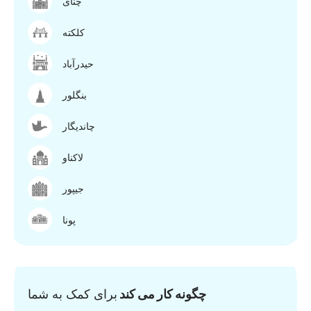
چنای
کلکته
حیدرآباد
بنگلور
چاندیگار
لاکناو
جیپور
پونا
چگونه کار می کند
برای کمک به شما