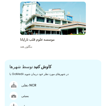
موسسه علوم قلب نارایانا
بنگلور
,
هند
کاوش کنید
توسط شهرها
با GoMedii در شهرهای مورد نظر خود درمان شوید
دهلی NCR
بمبئی