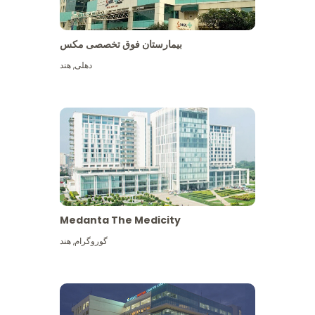
بیمارستان فوق تخصصی مکس
دهلی
,
هند
Medanta The Medicity
گوروگرام
,
هند