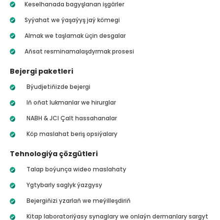
Keselhanada bagyşlanan işgärler
Syýahat we ýaşaýyş jaý kömegi
Almak we taşlamak üçin desgalar
Aňsat resminamalaşdyrmak prosesi
Bejergi paketleri
Býudjetiňizde bejergi
Iň oňat lukmanlar we hirurglar
NABH & JCI Çalt hassahanalar
Köp maslahat beriş opsiýalary
Tehnologiýa çözgütleri
Talap boýunça wideo maslahaty
Ygtybarly saglyk ýazgysy
Bejergiňizi yzarlaň we meýilleşdiriň
Kitap laboratoriýasy synaglary we onlaýn dermanlary sargyt