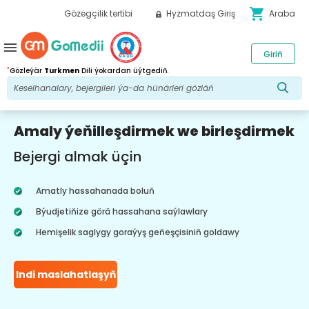
shopping_cart
Gözegçilik tertibi
Hyzmatdaş Giriş
Araba
menu
Giriň
*
Gözleýär
Turkmen
Dili ýokardan üýtgediň.
Amaly ýeňilleşdirmek we birleşdirmek
Bejergi almak üçin
Amatly hassahanada boluň
Býudjetiňize görä hassahana saýlawlary
Hemişelik saglygy goraýyş geňeşçisiniň goldawy
Indi maslahatlaşyň