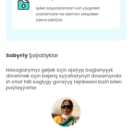
Işden boşadylandan soň yzygiderli
yzarlamalar we derman serişdeleri
ýerine ýetirilýär
Sabyrly
Şaýatlyklar
Näsaglarymyz geljek üçin ajaýyp baglanyşyk
döretmek üçin bejeriş syýahatynyň dowamynda
iň oňat hilli saglygy goraýyş tejribesini biziň bilen
paýlaşýarlar.