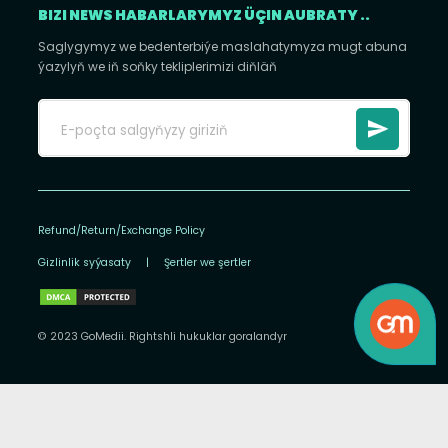
BIZI NEWS HABARLARYMYZ ÜÇIN AUBRATY ..
Saglygymyz we bedenterbiýe maslahatymyza mugt abuna
ýazylyň we iň soňky tekliplerimizi diňläň
Refund/Return/Exchange Policy
Gizlinlik syýasaty
|
Şertler we şertler
© 2023 GoMedii. Rightshli hukuklar goralandyr