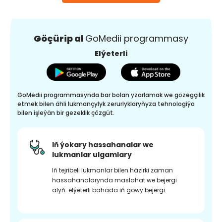
Göçürip al
GoMedii programmasy
Elýeterli
GoMedii programmasynda bar bolan yzarlamak we gözegçilik
etmek bilen ähli lukmançylyk zerurlyklaryňyza tehnologiýa
bilen işleýän bir gezeklik çözgüt.
Iň ýokary hassahanalar we
lukmanlar ulgamlary
Iň tejribeli lukmanlar bilen häzirki zaman
hassahanalarynda maslahat we bejergi
alyň. elýeterli bahada iň gowy bejergi.