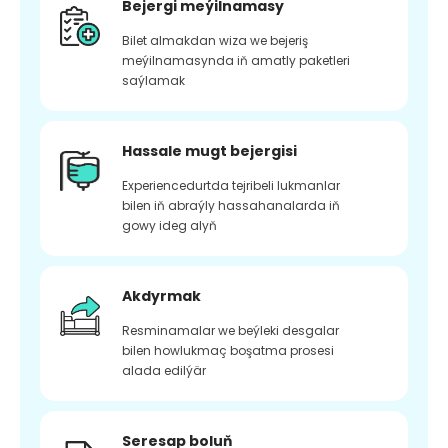
Bejergi meýilnamasy
Bilet almakdan wiza we bejeriş
meýilnamasynda iň amatly paketleri
saýlamak
Hassale mugt bejergisi
Experiencedurtda tejribeli lukmanlar
bilen iň abraýly hassahanalarda iň
gowy ideg alyň
Akdyrmak
Resminamalar we beýleki desgalar
bilen howlukmaç boşatma prosesi
alada edilýär
Seresap boluň