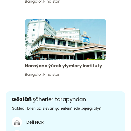
Bangalor
,
Hindistan
Naraýana ýürek ylymlary instituty
Bangalor
,
Hindistan
Gözläň
şäherler tarapyndan
GoMedii bilen öz isleýän şäherleriňizde bejergi alyň
Deli NCR