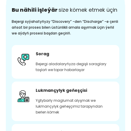
Bu nähili işleýär
size kömek etmek üçin
Bejergi syýahatyňyzy “Discovery” -den “Discharge” -e çenli
aňsat bir proses bilen üstünlikli amala aşyrmak üçin ýeňil
we aýdyň prosesi başdan geçiriň.
Sorag
Bejergi aladalaryňyza degişli soraglary
taşlaň we topar habarlaşar
Lukmançylyk geňeşçisi
Ygtybarly maglumat alyşmak we
lukmançylyk geňeşçimiz tarapyndan
berlen kömek