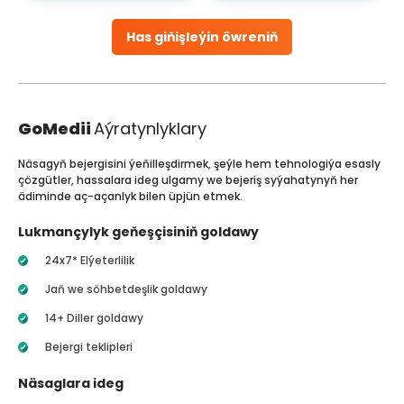
Has giňişleýin öwreniň
GoMedii
Aýratynlyklary
Näsagyň bejergisini ýeňilleşdirmek, şeýle hem tehnologiýa esasly
çözgütler, hassalara ideg ulgamy we bejeriş syýahatynyň her
ädiminde aç-açanlyk bilen üpjün etmek.
Lukmançylyk geňeşçisiniň goldawy
24x7* Elýeterlilik
Jaň we söhbetdeşlik goldawy
14+ Diller goldawy
Bejergi teklipleri
Näsaglara ideg