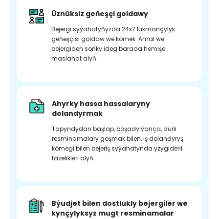
Üznüksiz geňeşçi goldawy
Bejergi syýahatyňyzda 24x7 lukmançylyk
geňeşçisi goldaw we kömek. Amal we
bejergiden soňky ideg barada hemişe
maslahat alyň.
Ahyrky hassa hassalaryny
dolandyrmak
Tapyndydan başlap, boşadylýança, dürli
resminamalary goşmak bilen, iş dolandyryş
kömegi bilen bejeriş syýahatynda yzygiderli
täzelikleri alyň.
Býudjet bilen dostlukly bejergiler we
kynçylyksyz mugt resminamalar