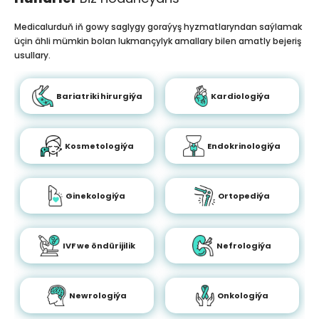
Medicalurduň iň gowy saglygy goraýyş hyzmatlaryndan saýlamak
üçin ähli mümkin bolan lukmançylyk amallary bilen amatly bejeriş
usullary.
Bariatriki hirurgiýa
Kardiologiýa
Kosmetologiýa
Endokrinologiýa
Ginekologiýa
Ortopediýa
IVF we öndürijilik
Nefrologiýa
Newrologiýa
Onkologiýa