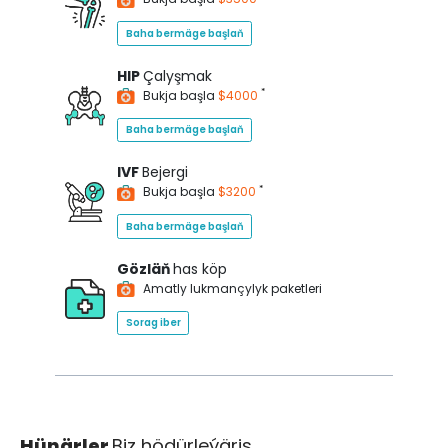
Baha bermäge başlaň
HIP
Çalyşmak
*
Bukja başla
$4000
Baha bermäge başlaň
IVF
Bejergi
*
Bukja başla
$3200
Baha bermäge başlaň
Gözläň
has köp
Amatly lukmançylyk paketleri
Sorag iber
Hünärler
Biz hödürleýäris