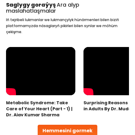
Saglygy goraýyş
Ara alyp
maslahatlaşmalar
Iň tejribeli lukmanlar we lukmançylyk hünärmenleri bilen biziň
platformamyzda näsaglaryň pikirleri bilen synlar we möhüm
çekişme.
Metabolic Syndrome: Take
Surprising Reasons fo
Care of Your Heart (Part - 1) |
in Adults By Dr. Mudas
Dr. Ajay Kumar Sharma
Hemmesini gormek