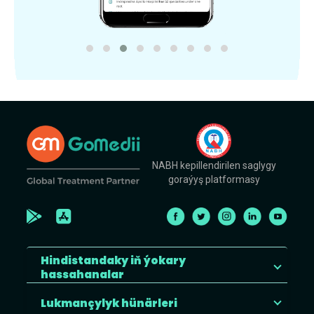
NABH kepillendirilen saglygy
goraýyş platformasy
Hindistandaky iň ýokary
hassahanalar
Lukmançylyk hünärleri