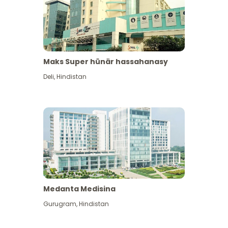
Maks Super hünär hassahanasy
Deli
,
Hindistan
Medanta Medisina
Gurugram
,
Hindistan