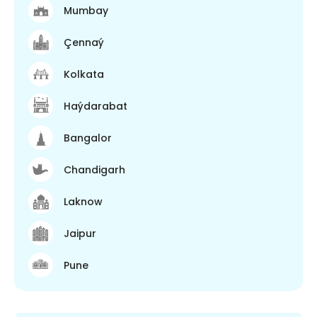
Mumbay
Çennaý
Kolkata
Haýdarabat
Bangalor
Chandigarh
Laknow
Jaipur
Pune