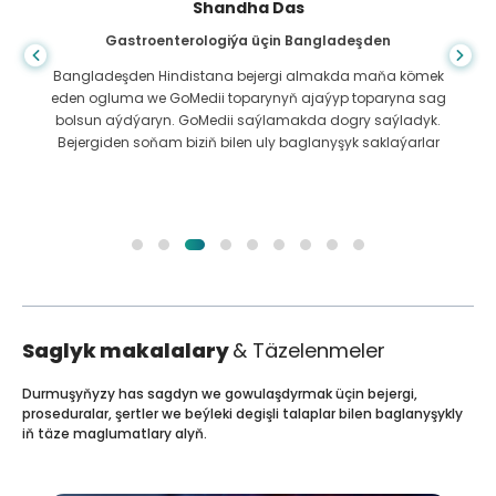
Shandha Das
Gastroenterologiýa üçin Bangladeşden
Bangladeşden Hindistana bejergi almakda maňa kömek
eden ogluma we GoMedii toparynyň ajaýyp toparyna sag
bolsun aýdýaryn. GoMedii saýlamakda dogry saýladyk.
Bejergiden soňam biziň bilen uly baglanyşyk saklaýarlar
Saglyk makalalary
& Täzelenmeler
Durmuşyňyzy has sagdyn we gowulaşdyrmak üçin bejergi,
proseduralar, şertler we beýleki degişli talaplar bilen baglanyşykly
iň täze maglumatlary alyň.