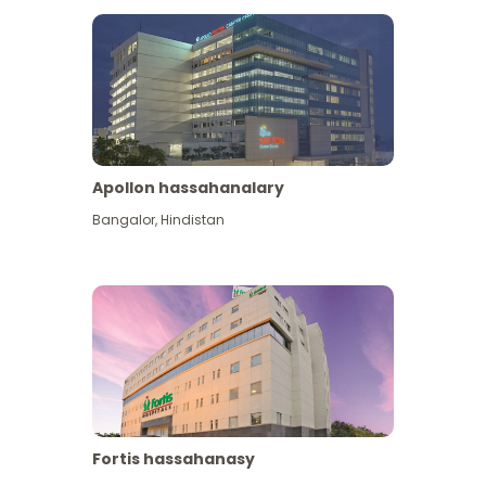
Apollon hassahanalary
Has giňişleýin gör
Bangalor
,
Hindistan
Fortis hassahanasy