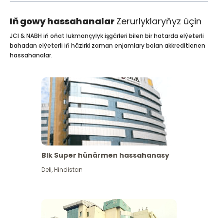
Iň gowy hassahanalar
Zerurlyklaryňyz üçin
JCI & NABH iň oňat lukmançylyk işgärleri bilen bir hatarda elýeterli
bahadan elýeterli iň häzirki zaman enjamlary bolan akkreditlenen
hassahanalar.
Blk Super hünärmen hassahanasy
Deli
,
Hindistan