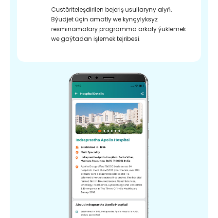
Custöriteleşdirilen bejeriş usullaryny alyň.
Býudjet üçin amatly we kynçylyksyz
resminamalary programma arkaly ýüklemek
we gaýtadan işlemek tejribesi.