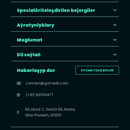
Specialöriteleşdirilen bejergiler
Aýratynlyklary
Maglumat
Dil saýlaň
Habarlaşyp dur
HYZMATDAŞ BOLUŇ
connect@gomedii.com
(+91) 9311101477
96, block C, Sector 65, Noida,
Uttar Pradesh, 201301