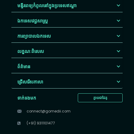
មន្ទីរពេទ្យកំពូលនៅក្នុងប្រទេសឥណ្ឌា
ឯកទេសវេជ្ជសាស្ត្រ
ការព្យាបាលឯកទេស
លក្ខណៈពិសេស
ព័ត៌មាន
ជ្រើសរើស​ភាសា
ទាក់ទងមក
ក្លាយជាដៃគូ
connect@gomedii.com
(+91) 9311101477