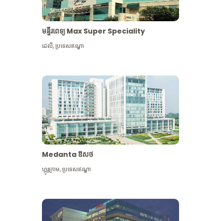
មន្ទីរពេទ្យ Max Super Speciality
ដេលី
,
ប្រទេសឥណ្ឌា
Medanta ឱសថ
ហ្គូរូក្រាម
,
ប្រទេសឥណ្ឌា