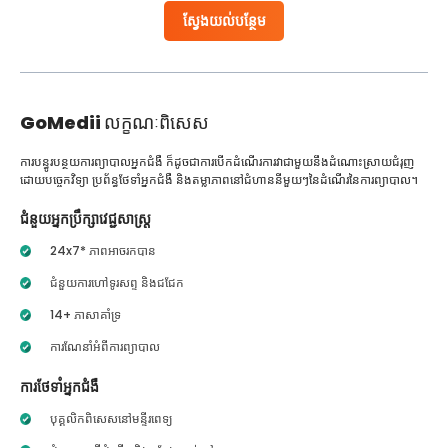
ស្វែងយល់បន្ថែម
GoMedii
លក្ខណៈពិសេស
ការបន្ធូរបន្ថយការព្យាបាលអ្នកជំងឺ ក៏ដូចជាការបើកដំណើរការវាជាមួយនឹងដំណោះស្រាយជំរុញ
ដោយបច្ចេកវិទ្យា ប្រព័ន្ធថែទាំអ្នកជំងឺ និងតម្លាភាពនៅជំហាននីមួយៗនៃដំណើរនៃការព្យាបាល។
ជំនួយអ្នកប្រឹក្សាវេជ្ជសាស្ត្រ
24x7* ភាពអាចរកបាន
ជំនួយការហៅទូរសព្ទ និងជជែក
14+ ភាសាគាំទ្រ
ការណែនាំអំពីការព្យាបាល
ការថែទាំអ្នកជំងឺ
បុគ្គលិកពិសេសនៅមន្ទីរពេទ្យ