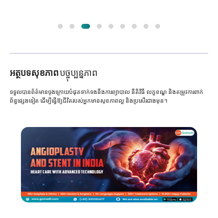
អត្ថបទសុខភាព
បច្ចុប្បន្នភាព
ទទួលបានព័ត៌មានចុងក្រោយបំផុតទាក់ទងនឹងការព្យាបាល នីតិវិធី លក្ខខណ្ឌ និងតម្រូវការពាក់
ព័ន្ធផ្សេងទៀត ដើម្បីធ្វើឱ្យជីវិតរបស់អ្នកមានសុខភាពល្អ និងប្រសើរជាងមុន។