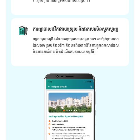
ការគ្រប់គ្រងករណី រួមទាំងឯកសារផ្សេងៗ។
ការព្យាបាលថវិកាងាយស្រួល និងឯកសារមិនស្មុគស្មាញ
ទទួលបានជម្រើសនៃការព្យាបាលតាមតម្រូវការ។ ការប៉ាន់ប្រមាណ
ដែលសមស្របនឹងថវិកា និងបទពិសោធន៍នៃការផ្ទុកឯកសារដែល
មិនមានការរំខាន និងដំណើរការតាមរយៈកម្មវិធី។