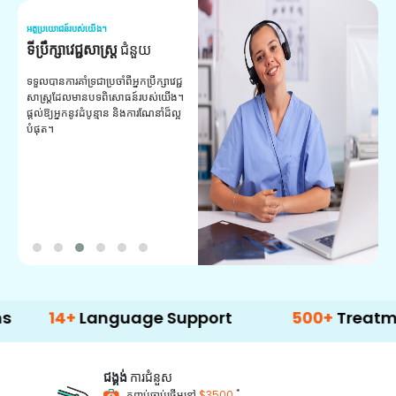
អត្ថប្រយោជន៍របស់យើង។
អត
ទីប្រឹក្សាវេជ្ជសាស្ត្រ
ជំនួយ
វ
យ
ទទួលបានការគាំទ្រជាប្រចាំពីអ្នកប្រឹក្សាវេជ្ជ
សាស្ត្រដែលមានបទពិសោធន៍របស់យើង។
ក
ផ្តល់ឱ្យអ្នកនូវដំបូន្មាន និងការណែនាំដ៏ល្អ
វ
បំផុត។
ប
ក្
ព
ឡ
4+
Language Support
500+
Treatment Opt
ជង្គង់
ការជំនួស
*
កញ្ចប់ចាប់ផ្តើមនៅ
$3500