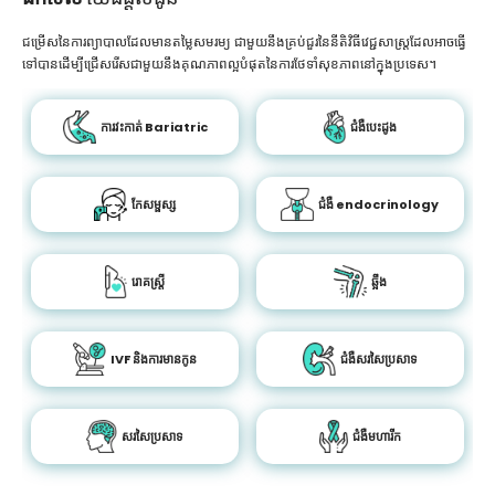
ជម្រើសនៃការព្យាបាលដែលមានតម្លៃសមរម្យ ជាមួយនឹងគ្រប់ជួរនៃនីតិវិធីវេជ្ជសាស្រ្តដែលអាចធ្វើ
ទៅបានដើម្បីជ្រើសរើសជាមួយនឹងគុណភាពល្អបំផុតនៃការថែទាំសុខភាពនៅក្នុងប្រទេស។
ការវះកាត់ Bariatric
ជំងឺបេះដូង
កែសម្ផស្ស
ជំងឺ endocrinology
រោគស្ត្រី
ឆ្អឹង
IVF និងការមានកូន
ជំងឺសរសៃប្រសាទ
សរសៃប្រសាទ
ជំងឺមហារីក