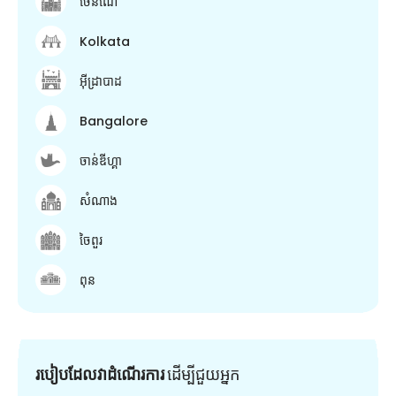
ចេនណៃ
Kolkata
អ៊ីដ្រាបាដ
Bangalore
ចាន់ឌីហ្គា
សំណាង
ចៃពួរ
ពុន
របៀបដែលវាដំណើរការ
ដើម្បី​ជួយ​អ្នក