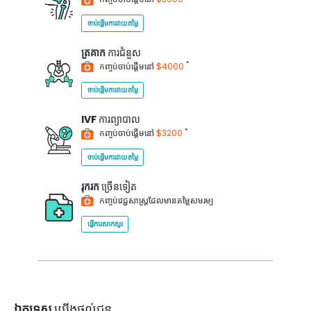
ចាប់ផ្តើមការវាយតម្លៃ
ត្រគាក
ការជំនួស
*
កញ្ចប់ចាប់ផ្តើមនៅ
$4000
ចាប់ផ្តើមការវាយតម្លៃ
IVF
ការព្យាបាល
*
កញ្ចប់ចាប់ផ្តើមនៅ
$3200
ចាប់ផ្តើមការវាយតម្លៃ
រុករក
ច្រើនទៀត
កញ្ចប់វេជ្ជសាស្ត្រដែលមានតម្លៃសមរម្យ
ផ្ញើការសាកសួរ
ឯកទេស
យើងផ្តល់ជូន