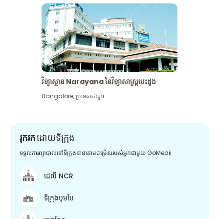
វិទ្យាស្ថាន Narayana នៃវិទ្យាសាស្រ្តបេះដូង
Bangalore
,
ប្រទេសឥណ្ឌា
រុករក
ដោយទីក្រុង
ទទួលការព្យាបាលនៅទីក្រុងនានាតាមជម្រើសរបស់អ្នកជាមួយ GoMedii
ដេលី NCR
ទីក្រុងបុមបៃ