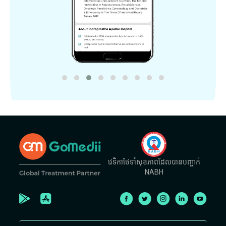
វេទិកាថែទាំសុខភាពដែលបានបញ្ជាក់
NABH