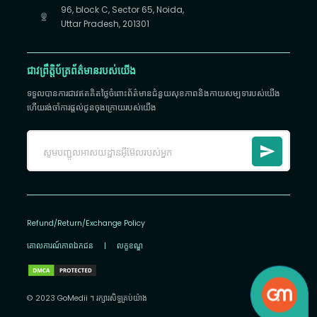
96, block C, Sector 65, Noida,
Uttar Pradesh, 201301
ជាវព្រឹត្តិប័ត្រព័ត៌មានរបស់យើង
ទទួលបានការជាវឥតគិតថ្លៃចំពោះព័ត៌មានជំនួយសុខភាពនិងកាយសម្បទារបស់យើង
ហើយរង់ចាំការផ្តល់ជូនចុងក្រោយរបស់យើង
Refund/Return/Exchange Policy
គោលការណ៍​ភាព​ឯកជន
|
លក្ខខណ្ឌ
© 2023 GoMedii ។ រក្សា​រ​សិទ្ធ​គ្រប់យ៉ាង