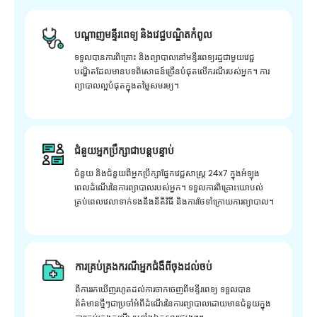
បណ្តាញមន្ទីរពេទ្យ និងវេជ្ជបណ្ឌិតកំពូល
ទទួលបានការពិគ្រោះ និងព្យាបាលនៅមន្ទីរពេទ្យរដ្ឋជាមួយវេជ្ជ
បណ្ឌិតដែលមានបទពិសោធន៍ច្រើនបំផុតលើករណីរបស់អ្នក។ ការ
ព្យាបាលល្អបំផុតក្នុងតម្លៃសមរម្យ។
ជំនួយអ្នកប្រឹក្សាជាបន្តបន្ទាប់
ជំនួយ និងជំនួយពីអ្នកប្រឹក្សាផ្នែកវេជ្ជសាស្រ្ត 24x7 ក្នុងអំឡុង
ពេលដំណើរនៃការព្យាបាលរបស់អ្នក។ ទទួលការពិគ្រោះយោបល់
គ្រប់ពេលវេលាទាក់ទងនឹងនីតិវិធី និងការថែទាំក្រោយការព្យាបាល។
ការគ្រប់គ្រងករណីអ្នកជំងឺពីចុងដល់ចប់
ពីការរកឃើញរហូតដល់ការចាកចេញពីមន្ទីរពេទ្យ ទទួលបាន
ព័ត៌មានថ្មីៗជាប្រចាំអំពីដំណើរនៃការព្យាបាលដោយមានជំនួយក្នុង