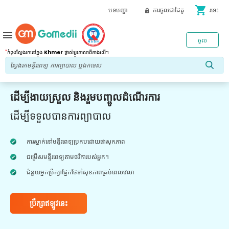
shopping_cart
បទបញ្ជា
ការចូលជាដៃគូ
រទេះ
menu
ចូល
*
កំពុងស្វែងរកនៅក្នុង
Khmer
ផ្លាស់ប្តូរភាសាពីខាងលើ។
ដើម្បីងាយស្រួល និងរួមបញ្ចូលដំណើរការ
ដើម្បីទទួលបានការព្យាបាល
ការស្នាក់នៅមន្ទីរពេទ្យប្រកបដោយផាសុកភាព
ជម្រើសមន្ទីរពេទ្យតាមថវិការបស់អ្នក។
ជំនួយអ្នកប្រឹក្សាផ្នែកថែទាំសុខភាពគ្រប់ពេលវេលា
ប្រឹក្សាឥឡូវនេះ