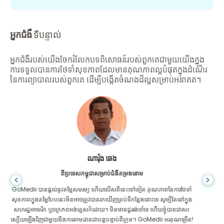
អ្នកជំងឺ
ទីបន្ទាល់
អ្នកជំងឺរបស់យើងចែករំលែកបទពិសោធន៍របស់ពួកគេជាមួយយើងក្នុង
ការទទួលបានការថែទាំសុខភាពដែលមានគុណភាពល្អបំផុតក្នុងដំណើរ
នៃការព្យាបាលរបស់ពួកគេ ដើម្បីបង្កើតចំណងដ៏ល្អសម្រាប់អនាគត។
សានដាដាស
ពីបង់ក្លាដែសសម្រាប់ជំងឺក្រពះពោះវៀន
ខ្ញុំបានថ្លែងអំណរគុណដល់កូនប្រុសរបស់ខ្ញុំ និងក្រុមដ៏អស្ចារ្យរបស់ GoMedii ដែល
បានជួយខ្ញុំក្នុងការធ្វើដំណើររបស់ខ្ញុំពីបង់ក្លាដែសទៅកាន់ប្រទេសឥណ្ឌាដើម្បីទទួលការ
ព្យាបាល។ យើងបានធ្វើការជ្រើសរើសត្រឹមត្រូវក្នុងការជ្រើសរើស GoMedii ។ ពួកគេ
សូម្បីតែបន្ទាប់ពីការព្យាបាលរក្សាទំនាក់ទំនងដ៏ល្អជាមួយយើង