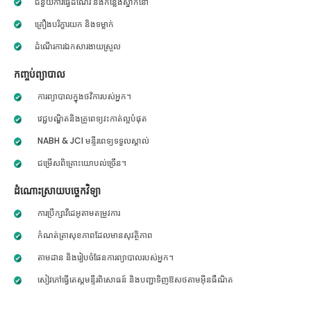
ជំនួយការធ្វើដំណើរ និងកន្លែងស្នាក់នៅ
គ្រឿងបរិក្ខារយក និងទម្លាក់
ដំណើរការឯកសារងាយស្រួល
កញ្ចប់ព្យាបាល
ការព្យាបាលក្នុងថវិការបស់អ្នក។
វេជ្ជបណ្ឌិតនិងគ្រូពេទ្យវះកាត់ល្អបំផុត
NABH & JCI មន្ទីរពេទ្យទទួលស្គាល់
ជម្រើសពិគ្រោះយោបល់ច្រើន។
ដំណោះស្រាយបច្ចេកវិទ្យា
ការប្រឹក្សាវីដេអូតាមតម្រូវការ
កំណត់ត្រាសុខភាពដែលមានសុវត្ថិភាព
តាមដាន និងរៀបចំផែនការព្យាបាលរបស់អ្នក។
សៀវភៅធ្វើតេស្តមន្ទីរពិសោធន៍ និងបញ្ជាទិញឱសថតាមអ៊ីនធឺណិត