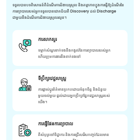
ទទួលបានបទពិសោធន៍ពីដំណើរការដ៏ងាយស្រួល និងតម្លាភាពក្នុងការធ្វើឱ្យដំណើរនៃ
ការព្យាបាលរបស់អ្នកទទួលបានជោគជ័យពី Discovery ដល់ Discharge
ជាមួយនឹងដំណើរការដ៏ងាយស្រួលរលូន។
ការសាកសួរ
ទម្លាក់សំណួរទាក់ទងនឹងកង្វល់នៃការព្យាបាលរបស់អ្នក
ហើយក្រុមការងារនឹងទាក់ទងទៅ
ទីប្រឹក្សាវេជ្ជសាស្ត្រ
ការផ្លាស់ប្តូរព័ត៌មានប្រកបដោយទំនុកចិត្ត និងជំនួយ
មួយទល់មួយ ផ្តល់ដោយអ្នកប្រឹក្សាផ្នែកវេជ្ជសាស្រ្តរបស់
យើង។
ការធ្វើផែនការព្យាបាល
ពីសំបុត្រទៅទិដ្ឋាការ និងការជ្រើសរើសកញ្ចប់ដែលមាន