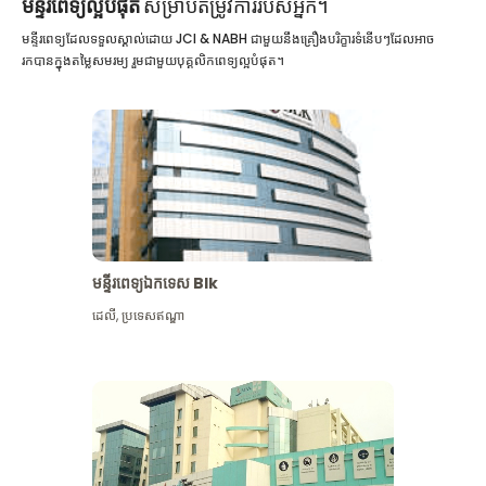
មន្ទីរពេទ្យល្អបំផុត
សម្រាប់តម្រូវការរបស់អ្នក។
មន្ទីរពេទ្យដែលទទួលស្គាល់ដោយ JCI & NABH ជាមួយនឹងគ្រឿងបរិក្ខារទំនើបៗដែលអាច
រកបានក្នុងតម្លៃសមរម្យ រួមជាមួយបុគ្គលិកពេទ្យល្អបំផុត។
មន្ទីរពេទ្យឯកទេស Blk
ដេលី
,
ប្រទេសឥណ្ឌា