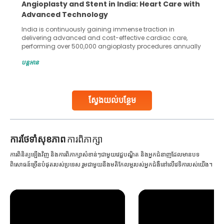
Angioplasty and Stent in India: Heart Care with
Advanced Technology
India is continuously gaining immense traction in
delivering advanced and cost-effective cardiac care,
performing over 500,000 angioplasty procedures annually
with a success rate exceeding 90%. Patients across the
បន្តអាន
globe are searching for treatments like angioplasty and
stent placement in Indian hospitals, owing to the
combination of high-quality care and affordability.
Studies, such as one published
ស្វែងយល់បន្ថែម
Continue Reading
ការ​ថែទាំ​សុខភាព
ការពិភាក្សា
ការពិនិត្យឡើងវិញ និងការពិភាក្សាសំខាន់ៗជាមួយវេជ្ជបណ្ឌិត និងអ្នកជំនាញដែលមានបទ
ពិសោធន៍ច្រើនបំផុតរបស់ប្រទេស រួមជាមួយនឹងមតិកែលម្អរបស់អ្នកជំងឺនៅលើវេទិការបស់យើង។