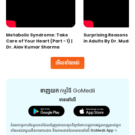
Metabolic Syndrome: Take
Surprising Reasons fo
Care of Your Heart (Part - 1) |
in Adults By Dr. Mudas
Dr. Ajay Kumar Sharma
មើលទាំងអស់
ទាញយក
កម្មវិធី GoMedii
មាននៅលើ
ដំណោះស្រាយតែមួយគត់ដែលជំរុញដោយបច្ចេកវិទ្យាចំពោះតម្រូវការវេជ្ជសាស្រ្តរបស់អ្នក
ទាំងអស់ជាមួយនឹងការតាមដាន និងតាមដានដែលមាននៅលើ GoMedii App ។