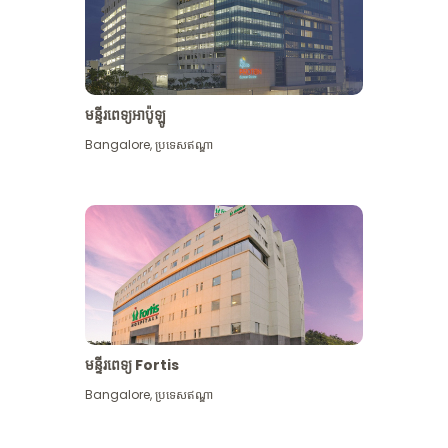
មន្ទីរពេទ្យអាប៉ូឡូ
Bangalore
,
ប្រទេសឥណ្ឌា
មើល​ច្រើន​ទៀត
មន្ទីរពេទ្យ Fortis
Bangalore
,
ប្រទេសឥណ្ឌា