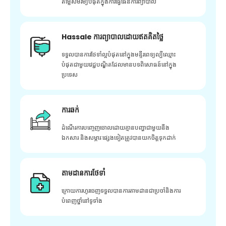
តម្លៃសមរម្យបំផុតក្នុងការធ្វើផែនការព្យាបាល
Hassale ការព្យាបាលដោយឥតគិតថ្លៃ
ទទួលបានការថែទាំល្អបំផុតនៅក្នុងមន្ទីរពេទ្យល្បីឈ្មោះ
បំផុតជាមួយវេជ្ជបណ្ឌិតដែលមានបទពិសោធន៍នៅក្នុង
ប្រទេស
ការឆក់
ដំណើរការបញ្ចេញចោលដោយគ្មានបញ្ហាជាមួយនឹង
ឯកសារ និងសម្ភារៈផ្សេងទៀតត្រូវបានយកចិត្តទុកដាក់
តាមដានការថែទាំ
ក្រោយ​ការ​ហូរ​ចេញ​ទទួល​បាន​ការ​តាមដាន​ជា​ប្រចាំ​និង​ការ​
បំពេញ​ថ្នាំ​នៅ​ទូទាំង​