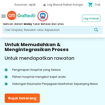
shopping_cart
Susunan Jejak
Log Masuk Rakan Kongsi
Troli
menu
Log masuk
*
Mencari dalam
Malay
Tukar Bahasa dari atas.
Untuk Memudahkan &
Mengintegrasikan Proses
Untuk mendapatkan rawatan
Penginapan Hospital yang Selesa
Pilihan hospital mengikut bajet anda
Sokongan Kaunselor Penjagaan Kesihatan Sepanjang Masa
Rujuk Sekarang