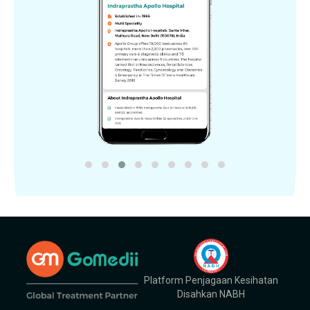
Platform Penjagaan Kesihatan
Disahkan NABH