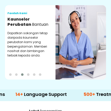
Faedah Kami
F
Kaunselor
V
Perubatan
Bantuan
P
Dapatkan sokongan tetap
P
daripada kaunselor
d
perubatan kami yang
p
berpengalaman. Memberi
m
nasihat dan bimbingan
m
terbaik kepada anda.
p
k
14+
Language Support
500+
Treatment Op