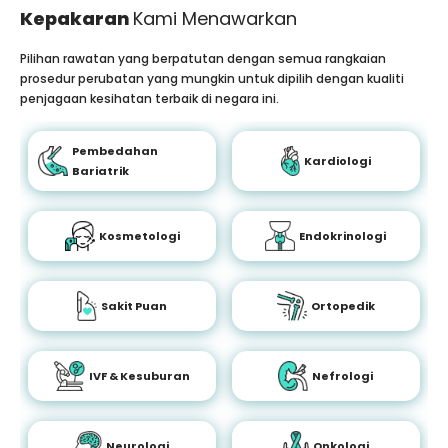
Kepakaran
Kami Menawarkan
Pilihan rawatan yang berpatutan dengan semua rangkaian
prosedur perubatan yang mungkin untuk dipilih dengan kualiti
penjagaan kesihatan terbaik di negara ini.
Pembedahan
Kardiologi
Bariatrik
Kosmetologi
Endokrinologi
Sakit Puan
Ortopedik
IVF & Kesuburan
Nefrologi
Neurologi
Onkologi