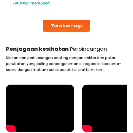
Teruskan membaca
globe are searching for treatments like angioplasty and
stent placement in Indian hospitals, owing to the
combination of high-quality care and affordability.
Studies, such as one published
Terokai Lagi
Continue Reading
Penjagaan kesihatan
Perbincangan
Ulasan dan perbincangan penting dengan doktor dan pakar
perubatan yang paling berpengalaman di negara ini bersama-
sama dengan maklum balas pesakit di platform kami.