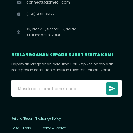
connect@gomedii.com
(+91) 9311101477
96, block C, Sector 65, Noida,
Uttar Pradesh, 201301
BERLANGGANAN KEPADA SURAT BERITA KAMI
Dapatkan langganan percuma untuk tip kesihatan dan
kecergasan kami dan nantikan tawaran terbaru kami
Refund/Return/Exchange Policy
Dasar Privasi
|
Terma & Syarat