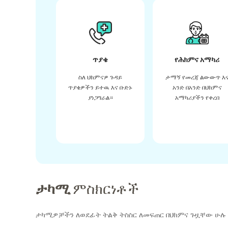
ጥያቄ
የሕክምና አማካሪ
ስለ ህክምናዎ ጉዳይ
ታማኝ የመረጃ ልውውጥ እ
ጥያቄዎችን ይተዉ እና ቡድኑ
አንድ በአንድ በህክምና
ያነጋግራል።
አማካሪያችን የቀረበ
ታካሚ
ምስክርነቶች
ታካሚዎቻችን ለወደፊት ትልቅ ትስስር ለመፍጠር በህክምና ጉዟቸው ሁሉ