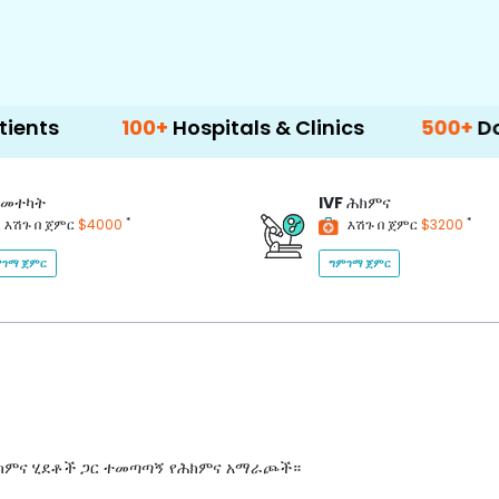
100+
Hospitals & Clinics
500+
Doctors & 
መተካት
IVF
ሕክምና
*
*
እሽጉ በ ጀምር
$4000
እሽጉ በ ጀምር
$3200
ገማ ጀምር
ግምገማ ጀምር
ሕክምና ሂደቶች ጋር ተመጣጣኝ የሕክምና አማራጮች።