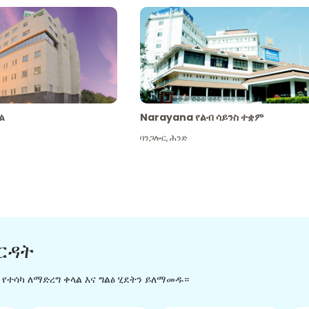
ል
Narayana የልብ ሳይንስ ተቋም
ባንጋሎር
,
ሕንድ
ርዳት
ን የተሳካ ለማድረግ ቀላል እና ግልፅ ሂደትን ይለማመዱ።