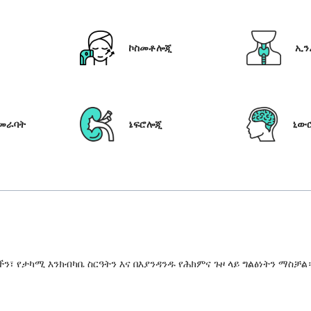
ኮስመቶሎጂ
ኢን
የመራባት
ኔፍሮሎጂ
ኒው
 የታካሚ እንክብካቤ ስርዓትን እና በእያንዳንዱ የሕክምና ጉዞ ላይ ግልፅነትን ማስቻል