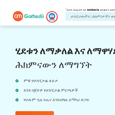
*
ውስጥ በመፈለግ ላይ
Amharic
ቋንቋውን ከላይ
የእኛ ጥቅሞች
ሂደቱን ለማቃለል እና ለማዋሃ
የድህረ ህክምና
ክትትል
የሚደረግበት እንክብካቤ
ሕክምናውን ለማግኘት
ችግሮቻችሁን በማንኛውም ጊዜ ለመፍታት ከቡድናችን
ጋር 24x7 የህክምና እና የታካሚ ድጋፍ ያግኙ።
ምቹ የሆስፒታል ቆይታ
በሕክምና ፍላጎቶችዎ ላይ መደበኛ ዝመናዎች።
እንደ በጀትዎ የሆስፒታል ምርጫዎች
የሁሉም ጊዜ የጤና እንክብካቤ አማካሪ ድጋፍ