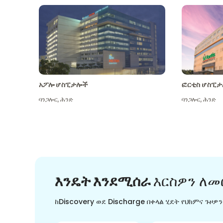
አፖሎ ሆስፒታሎች
ፎርቲስ ሆስፒታ
ባንጋሎር
,
ሕንድ
ባንጋሎር
,
ሕንድ
እንዴት እንደሚሰራ
እርስዎን ለመ
ከDiscovery ወደ Discharge በቀላል ሂደት የህክምና ጉዞዎ