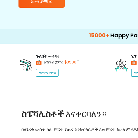
አሁን ያማክሩ
15000+
Happy Patients
ጉልበት
መተካት
ሂፕ
*
እሽጉ በ ጀምር
$3500
ግምገማ ጀምር
ግም
ስፔሻሊስቶች
እናቀርባለን።
በሀገሪቱ ውስጥ ካሉ ምርጥ የጤና እንክብካቤዎች ለመምረጥ ከሁሉም የ