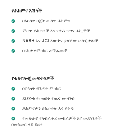
የሕክምና እሽጎች
በእርስዎ በጀት ውስጥ ሕክምና
ምርጥ ዶክተሮች እና የቀዶ ጥገና ሐኪሞች
NABH እና JCI እውቅና ያላቸው ሆስፒታሎች
በርካታ የምክክር አማራጮች
የቴክኖሎጂ መፍትሄዎች
በፍላጎት የቪዲዮ ምክክር
ደህንነቱ የተጠበቀ የጤና መዝገብ
ሕክምናዎን ይከታተሉ እና ያቅዱ
የመጽሐፍ የላብራቶሪ ሙከራዎች እና መድሃኒቶች
በመስመር ላይ ይዘዙ