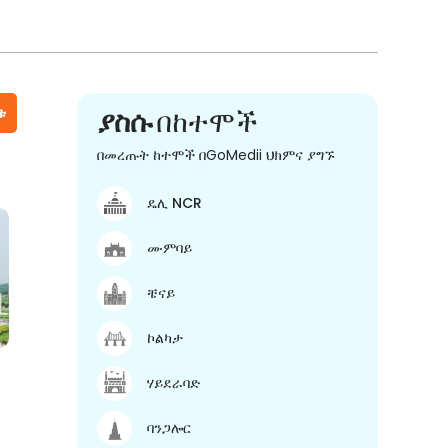
ቱ
ያስሱ
በከተሞች
በመረጡት ከተሞች በGoMedii ህክምና ያግኙ
ዴሊ NCR
ሙምባይ
ቼናይ
ኮልካታ
ሃይደራባድ
ባንጋሎር