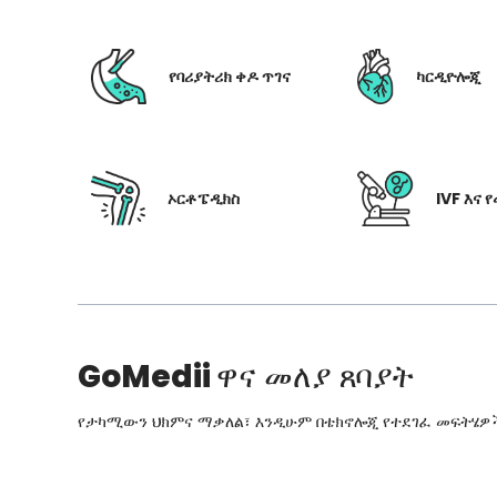
የባሪያትሪክ ቀዶ ጥገና
ካርዲዮሎጂ
ኦርቶፔዲክስ
IVF እና 
GoMedii
ዋና መለያ ጸባያት
የታካሚውን ህክምና ማቃለል፣ እንዲሁም በቴክኖሎጂ የተደገፈ መፍትሄዎችን፣