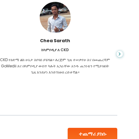
Chea Sarath
ከካምቦዲያ ለ CKD
CKD የዕድሜ ልክ ሁኔታ እየባሰ ይሄዳል። ለረጅም ጊዜ ተሠቃየሁ እና በመጨረሻም
መቼም ህይ
GoMedii እና በካምቦዲያ ውስጥ ካሉት አጋራቸው አንዱ ጤንነቴን የሚይዝበት
ስመረመር ፣
ጊዜ እንደሆነ እንድገነዘብ ረድቶኛል።
እንዳለብኝ
ተጨማሪ ያስሱ