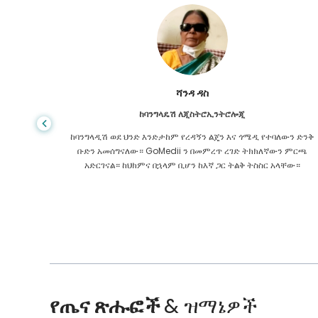
ሻንዳ ዳስ
ከባንግላዴሽ ለጂስትሮኢንትሮሎጂ
 ዋጋ የጤና
ከባንግላዲሽ ወደ ህንድ እንድታከም የረዳኝን ልጄን እና ጎሜዲ የተባለውን ድንቅ
ዩኬ ውስጥ
ቡድን አመሰግናለው። GoMedii ን በመምረጥ ረገድ ትክክለኛውን ምርጫ
 የማያቋርጥ
አድርገናል። ከህክምና በኋላም ቢሆን ከእኛ ጋር ትልቅ ትስስር አላቸው።
የጤና ጽሑፎች
& ዝማኔዎች