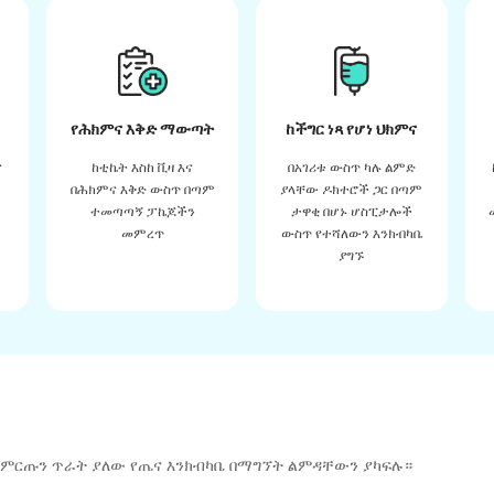
የሕክምና እቅድ ማውጣት
ከችግር ነጻ የሆነ ህክምና
ና
ከቲኬት እስከ ቪዛ እና
በአገሪቱ ውስጥ ካሉ ልምድ
በሕክምና እቅድ ውስጥ በጣም
ያላቸው ዶክተሮች ጋር በጣም
ተመጣጣኝ ፓኬጆችን
ታዋቂ በሆኑ ሆስፒታሎች
መምረጥ
ውስጥ የተሻለውን እንክብካቤ
ያግኙ
 ምርጡን ጥራት ያለው የጤና እንክብካቤ በማግኘት ልምዳቸውን ያካፍሉ።