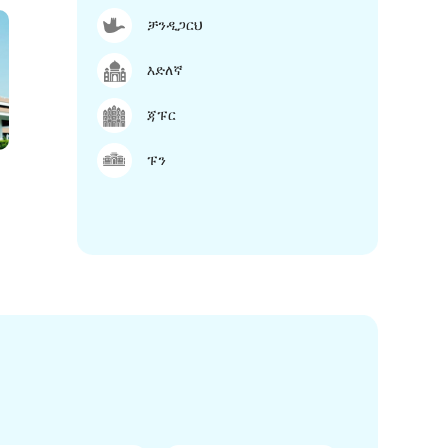
ቻንዲጋርህ
እድለኛ
ጃፑር
ፑን