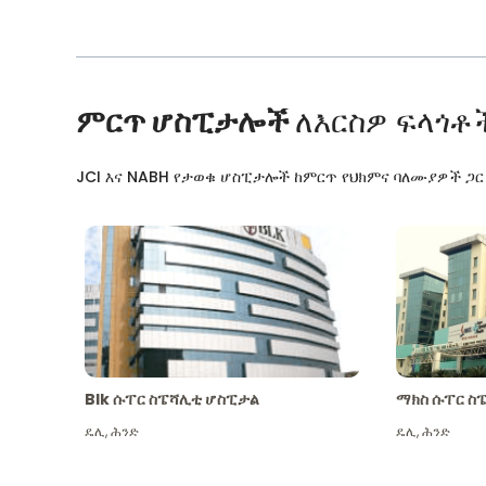
ምርጥ ሆስፒታሎች
ለእርስዎ ፍላጎቶ
JCI እና NABH የታወቁ ሆስፒታሎች ከምርጥ የህክምና ባለሙያዎች ጋ
Blk ሱፐር ስፔሻሊቲ ሆስፒታል
ማክስ ሱፐር ስ
ዴሊ
,
ሕንድ
ዴሊ
,
ሕንድ