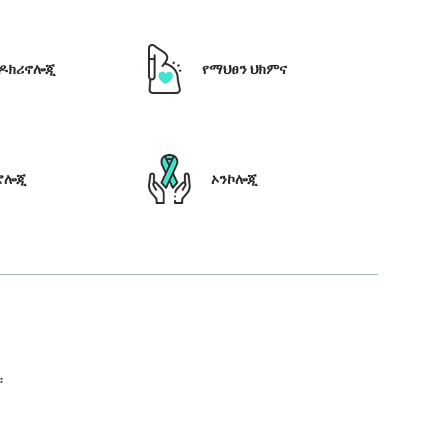
ዶክሪኖሎጂ
የማህፀን ህክምና
ሮሎጂ
ኦንኮሎጂ
።