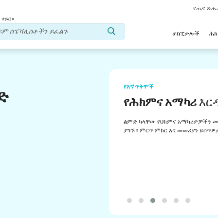
የጤና ጽ
 ቀይር።
ሆስፒታሎች
ሕ
የእኛ ጥቅሞች
ድ
የሕክምና አማካሪ
እር
ልምድ ካላቸው የህክምና አማካሪዎቻችን መ
ያግኙ። ምርጥ ምክር እና መመሪያን ይሰጥዎ