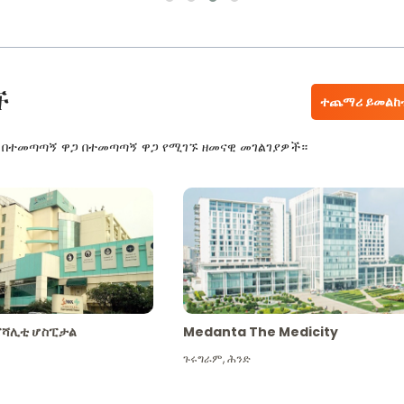
ች
ተጨማሪ ይመልከ
ር በተመጣጣኝ ዋጋ በተመጣጣኝ ዋጋ የሚገኙ ዘመናዊ መገልገያዎች።
ፔሻሊቲ ሆስፒታል
Medanta The Medicity
ጉሩግራም
,
ሕንድ