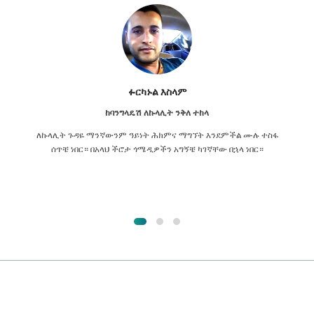
ፉርካኑል እስላም
ከባንግላዴሽ ለኩላሊት ንቅለ ተከላ
ለኩላሊት ጉዳዬ ማንኛውንም ዓይነት ሕክምና ማግኘት እንደምችል ሙሉ ተስፋ
ሰጥቼ ነበር። በአላህ ችሮታ ጎሜዲዎችን አግኝቼ ካገኛቸው በኋላ ነበር።