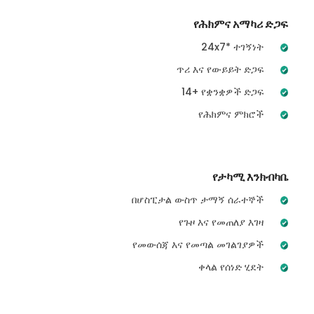
የሕክምና አማካሪ ድጋፍ
24x7* ተገኝነት
ጥሪ እና የውይይት ድጋፍ
14+ የቋንቋዎች ድጋፍ
የሕክምና ምክሮች
የታካሚ እንክብካቤ
በሆስፒታል ውስጥ ታማኝ ሰራተኞች
የጉዞ እና የመጠለያ እገዛ
የመውሰጃ እና የመጣል መገልገያዎች
ቀላል የሰነድ ሂደት