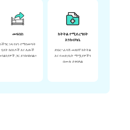
መፍሰስ
ክትትል የሚደረግበት
እንክብካቤ
ከችግር ነጻ የሆነ የማስወጣት
ሂደት ከሰነዶች እና ሌሎች
ድህረ-ፈሳሽ መደበኛ ክትትል
መገልገያዎች ጋር ይንከባከባል።
እና የመድኃኒት ማሟያዎችን
በሙሉ ይቀበላል