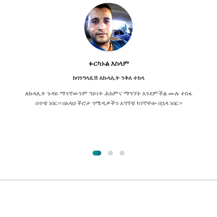
ፉርካኑል እስላም
ከባንግላዴሽ ለኩላሊት ንቅለ ተከላ
ለኩላሊት ጉዳዬ ማንኛውንም ዓይነት ሕክምና ማግኘት እንደምችል ሙሉ ተስፋ
ሰጥቼ ነበር። በአላህ ችሮታ ጎሜዲዎችን አግኝቼ ካገኛቸው በኋላ ነበር።