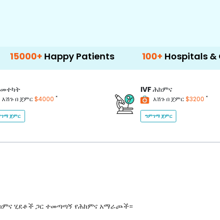
Happy Patients
100+
Hospitals & Clinics
መተካት
IVF
ሕክምና
*
*
እሽጉ በ ጀምር
$4000
እሽጉ በ ጀምር
$3200
ገማ ጀምር
ግምገማ ጀምር
ሕክምና ሂደቶች ጋር ተመጣጣኝ የሕክምና አማራጮች።