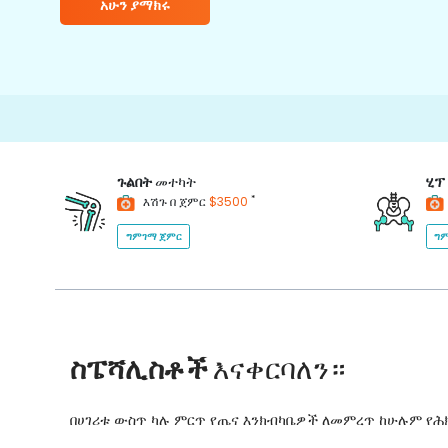
አሁን ያማክሩ
15000+
ጉልበት
መተካት
ሂፕ
*
እሽጉ በ ጀምር
$3500
ግምገማ ጀምር
ግም
ስፔሻሊስቶች
እናቀርባለን።
በሀገሪቱ ውስጥ ካሉ ምርጥ የጤና እንክብካቤዎች ለመምረጥ ከሁሉም የ