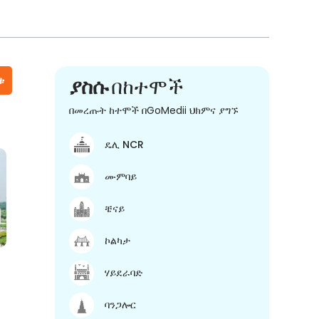
ቱ
ያስሱ
በከተሞች
በመረጡት ከተሞች በGoMedii ህክምና ያግኙ
ዴሊ NCR
ሙምባይ
ቼናይ
ኮልካታ
ሃይደራባድ
ባንጋሎር