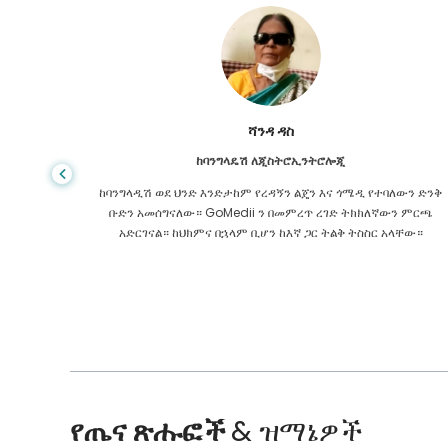
ሻንዳ ዳስ
ከባንግላዴሽ ለጂስትሮኢንትሮሎጂ
 ዋጋ የጤና
ከባንግላዲሽ ወደ ህንድ እንድታከም የረዳኝን ልጄን እና ጎሜዲ የተባለውን ድንቅ
ዩኬ ውስጥ
ቡድን አመሰግናለው። GoMedii ን በመምረጥ ረገድ ትክክለኛውን ምርጫ
 የማያቋርጥ
አድርገናል። ከህክምና በኋላም ቢሆን ከእኛ ጋር ትልቅ ትስስር አላቸው።
የጤና ጽሑፎች
& ዝማኔዎች