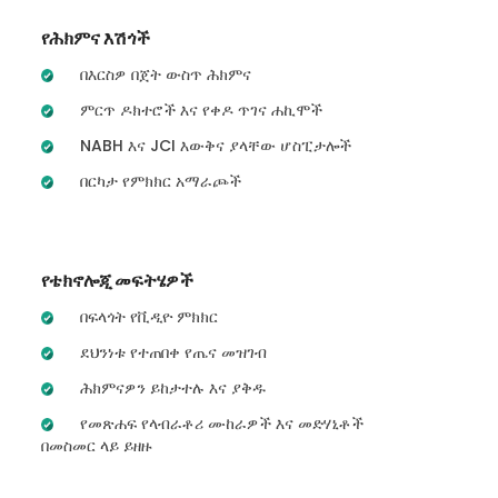
የሕክምና እሽጎች
በእርስዎ በጀት ውስጥ ሕክምና
ምርጥ ዶክተሮች እና የቀዶ ጥገና ሐኪሞች
NABH እና JCI እውቅና ያላቸው ሆስፒታሎች
በርካታ የምክክር አማራጮች
የቴክኖሎጂ መፍትሄዎች
በፍላጎት የቪዲዮ ምክክር
ደህንነቱ የተጠበቀ የጤና መዝገብ
ሕክምናዎን ይከታተሉ እና ያቅዱ
የመጽሐፍ የላብራቶሪ ሙከራዎች እና መድሃኒቶች
በመስመር ላይ ይዘዙ