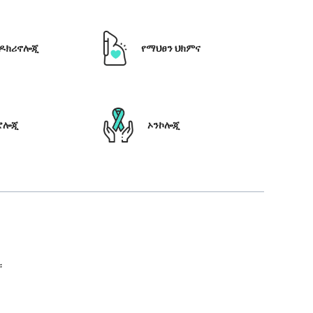
ዶክሪኖሎጂ
የማህፀን ህክምና
ሮሎጂ
ኦንኮሎጂ
።