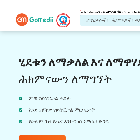
*
ውስጥ በመፈለግ ላይ
Amharic
ቋንቋውን ከላይ
የእኛ ጥቅሞች
ሂደቱን ለማቃለል እና ለማዋሃ
የድህረ ህክምና
ክትትል
የሚደረግበት እንክብካቤ
ሕክምናውን ለማግኘት
ችግሮቻችሁን በማንኛውም ጊዜ ለመፍታት ከቡድናችን
ጋር 24x7 የህክምና እና የታካሚ ድጋፍ ያግኙ።
ምቹ የሆስፒታል ቆይታ
በሕክምና ፍላጎቶችዎ ላይ መደበኛ ዝመናዎች።
እንደ በጀትዎ የሆስፒታል ምርጫዎች
የሁሉም ጊዜ የጤና እንክብካቤ አማካሪ ድጋፍ