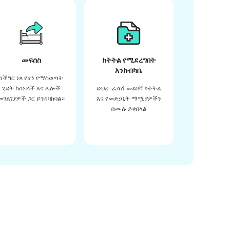
መፍሰስ
ክትትል የሚደረግበት
እንክብካቤ
ከችግር ነጻ የሆነ የማስወጣት
ሂደት ከሰነዶች እና ሌሎች
ድህረ-ፈሳሽ መደበኛ ክትትል
መገልገያዎች ጋር ይንከባከባል።
እና የመድኃኒት ማሟያዎችን
በሙሉ ይቀበላል