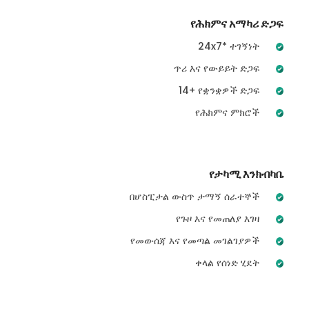
የሕክምና አማካሪ ድጋፍ
24x7* ተገኝነት
ጥሪ እና የውይይት ድጋፍ
14+ የቋንቋዎች ድጋፍ
የሕክምና ምክሮች
የታካሚ እንክብካቤ
በሆስፒታል ውስጥ ታማኝ ሰራተኞች
የጉዞ እና የመጠለያ እገዛ
የመውሰጃ እና የመጣል መገልገያዎች
ቀላል የሰነድ ሂደት