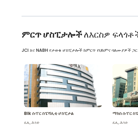
ምርጥ ሆስፒታሎች
ለእርስዎ ፍላጎቶ
JCI እና NABH የታወቁ ሆስፒታሎች ከምርጥ የህክምና ባለሙያዎች ጋ
Blk ሱፐር ስፔሻሊቲ ሆስፒታል
ማክስ ሱፐር ስ
ዴሊ
,
ሕንድ
ዴሊ
,
ሕንድ