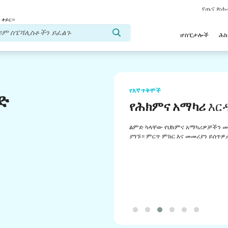
የጤና ጽ
 ቀይር።
ሆስፒታሎች
ሕ
የእኛ ጥቅሞች
ድ
የሕክምና አማካሪ
እር
ልምድ ካላቸው የህክምና አማካሪዎቻችን መ
ያግኙ። ምርጥ ምክር እና መመሪያን ይሰጥዎ