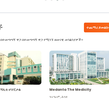
ች
ተጨማሪ ይመልከ
ር በተመጣጣኝ ዋጋ በተመጣጣኝ ዋጋ የሚገኙ ዘመናዊ መገልገያዎች።
ፔሻሊቲ ሆስፒታል
Medanta The Medicity
ጉሩግራም
,
ሕንድ