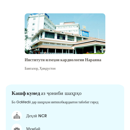
Институти илмҳои кардиологии Нараяна
Бангалор
,
Ҳиндустон
Кашф кунед
аз ҷониби шаҳрҳо
Бо GoMedii дар шаҳрҳои интихобкардаатон табобат гиред
Деҳлӣ NCR
Мумбай