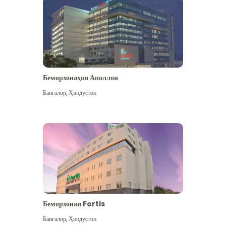
Беморхонаҳои Аполлон
Бангалор
,
Ҳиндустон
Бештар дидан
Беморхонаи Fortis
Бангалор
,
Ҳиндустон