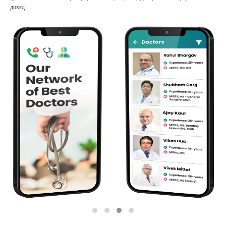
диҳед