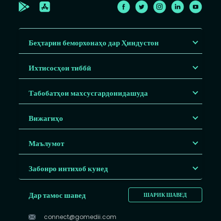
Беҳтарин беморхонаҳо дар Ҳиндустон
Ихтисосҳои тиббӣ
Табобатҳои махсусгардонидашуда
Вижагиҳо
Маълумот
Забонро интихоб кунед
Дар тамос шавед
ШАРИК ШАВЕД
connect@gomedii.com