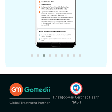
Платформаи Certified Health
NABH