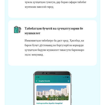
ҷумла ҳуҷҷатҳои гуногун, дар бораи сафари табобат
мунтазам навсозӣ гиред.
Табобатҳои буҷетӣ ва ҳуҷҷатгузории бе
мушкилот
Имкониятҳои табобатро ба даст оред. Ҳисобҳо, ки
барои буҷет дӯстонаанд ва боргузорӣ ва коркарди
ҳуҷҷатҳои бидуни мушкилот тавассути барномаро
эҳсос мекунанд.