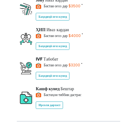
зону
Иваз кардан
*
Бастаи оғоз дар
$3500
Баҳодиҳӣ оғоз кунед
ҲИП
Иваз кардан
*
Бастаи оғоз дар
$4000
Баҳодиҳӣ оғоз кунед
IVF
Табобат
*
Бастаи оғоз дар
$3200
Баҳодиҳӣ оғоз кунед
Кашф кунед
Бештар
Бастаҳои тиббии дастрас
Ирсоли дархост