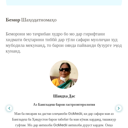
Бемор
Шаҳодатномаҳо
Беморони мо таҷрибаи худро бо мо дар гирифтани
хидмати беҳтарини тиббӣ дар тӯли сафари муолиҷаи худ
мубодила мекунанд, то барои оянда пайванди бузурге эҷод
кунанд.
Шандха Дас
Аз Бангладеш барои гастроэнтерология
Ман ба писарам ва дастаи олиҷаноби GoMedii, ки дар сафари ман аз
Бангладеш ба Ҳиндустон барои табобат ба ман кӯмак карданд, ташаккур
гуфтам. Мо дар интихоби GoMedii интихоби дуруст кардем. Онҳо