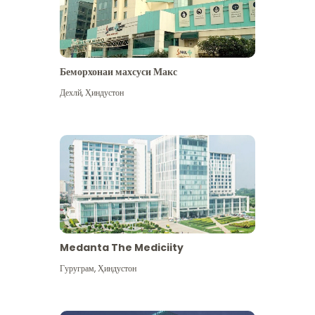
Беморхонаи махсуси Макс
Дехлй
,
Ҳиндустон
Medanta The Mediciity
Гуруграм
,
Ҳиндустон