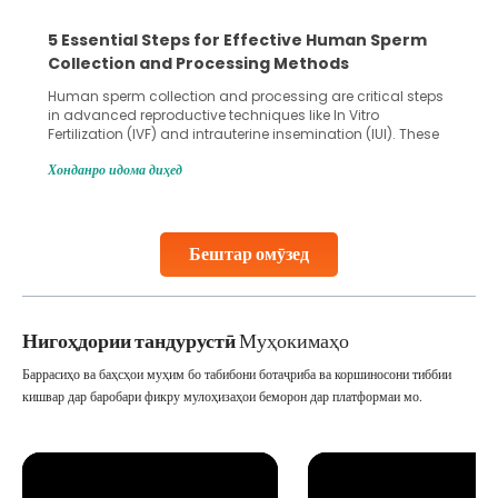
5 Essential Steps for Effective Human Sperm
Collection and Processing Methods
Human sperm collection and processing are critical steps
in advanced reproductive techniques like In Vitro
Fertilization (IVF) and intrauterine insemination (IUI). These
methods enable medical professionals to tackle fertility
Хонданро идома диҳед
challenges and help couples achieve their dream of
parenthood. Skilled technicians collect sperm using
specialized procedures to ensure optimal quality. Once
collected, they process the
Бештар омӯзед
Continue Reading
Нигоҳдории тандурустӣ
Муҳокимаҳо
Баррасиҳо ва баҳсҳои муҳим бо табибони ботаҷриба ва коршиносони тиббии
кишвар дар баробари фикру мулоҳизаҳои беморон дар платформаи мо.