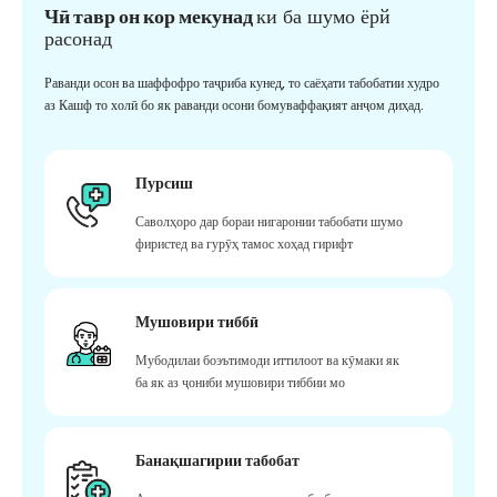
Чӣ тавр он кор мекунад
ки ба шумо ёрй
расонад
Раванди осон ва шаффофро таҷриба кунед, то саёҳати табобатии худро
аз Кашф то холӣ бо як раванди осони бомуваффақият анҷом диҳад.
Пурсиш
Саволҳоро дар бораи нигаронии табобати шумо
фиристед ва гурӯҳ тамос хоҳад гирифт
Мушовири тиббӣ
Мубодилаи боэътимоди иттилоот ва кӯмаки як
ба як аз ҷониби мушовири тиббии мо
Банақшагирии табобат