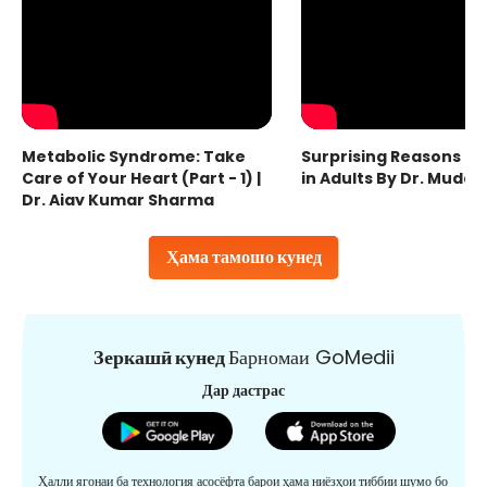
Metabolic Syndrome: Take
Surprising Reasons fo
Care of Your Heart (Part - 1) |
in Adults By Dr. Mudas
Dr. Ajay Kumar Sharma
Ҳама тамошо кунед
Зеркашӣ кунед
Барномаи GoMedii
Дар дастрас
Ҳалли ягонаи ба технология асосёфта барои ҳама ниёзҳои тиббии шумо бо