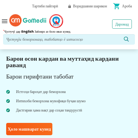
shopping_cart
Тартиби пайгирӣ
Воридшавии шарикон
Ароба
menu
Даромад
*
Ҷустуҷӯ дар
English
Забонро аз боло иваз кунед.
Барои осон кардан ва муттаҳид кардани
раванд
Барои гирифтани табобат
Истгоҳи бароҳат дар беморхона
Интихоби беморхона мувофиқи буҷаи шумо
Дастгирии ҳама вақт дар соҳаи тандурустӣ
Ҳоло машварат кунед