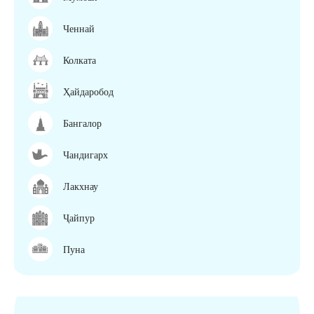
Ченнай
Колката
Ҳайдаробод
Бангалор
Чандигарх
Лакхнау
Ҷайпур
Пуна