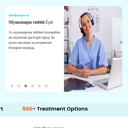
Манфиатҳои мо
М
Мушовири тиббӣ
Ёрӣ
В
М
Аз мушовирони тиббии ботаҷрибаи
мо мунтазам дастгирӣ гиред. Ба
М
шумо маслиҳат ва роҳнамоии
б
беҳтарин медиҳад.
д
б
500+
Treatment Options