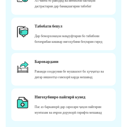
Аз чипта то раводид ва интихоби бастаҳои
дастрастарин дар банақшагирии табобат
Табобати бепул
Дар беморхонаҳои маъруфтарин бо табибони
ботаҷрибаи кишвар нигоҳубини беҳтарин гиред
Баровардани
Раванди озодкунии бе мушкилот бо ҳуҷҷатҳо ва
дигар иншоотҳо ғамхорӣ карда мешавад
Нигоҳубинро пайгирӣ кунед
Пас аз барканорӣ дар саросари ҷаҳон пайгирии
мунтазам ва иҷрои доруворӣ гирифта мешавад