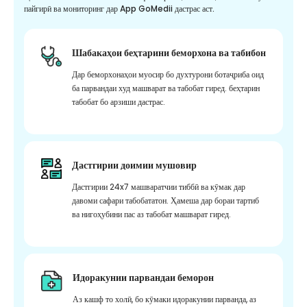
пайгирӣ ва мониторинг дар App GoMedii дастрас аст.
Шабакаҳои беҳтарини беморхона ва табибон
Дар беморхонаҳои муосир бо духтурони ботаҷриба оид
ба парвандаи худ машварат ва табобат гиред. беҳтарин
табобат бо арзиши дастрас.
Дастгирии доимии мушовир
Дастгирии 24x7 машваратчии тиббӣ ва кӯмак дар
давоми сафари табобататон. Ҳамеша дар бораи тартиб
ва нигоҳубини пас аз табобат машварат гиред.
Идоракунии парвандаи беморон
Аз кашф то холӣ, бо кӯмаки идоракунии парванда, аз