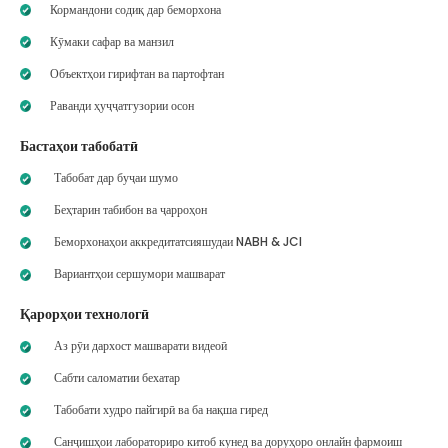
Кормандони содиқ дар беморхона
Кӯмаки сафар ва манзил
Объектҳои гирифтан ва партофтан
Раванди ҳуҷҷатгузории осон
Бастаҳои табобатӣ
Табобат дар буҷаи шумо
Беҳтарин табибон ва ҷарроҳон
Беморхонаҳои аккредитатсияшудаи NABH & JCI
Вариантҳои сершумори машварат
Қарорҳои технологӣ
Аз рӯи дархост машварати видеоӣ
Сабти саломатии бехатар
Табобати худро пайгирӣ ва ба нақша гиред
Санҷишҳои лабораториро китоб кунед ва доруҳоро онлайн фармоиш