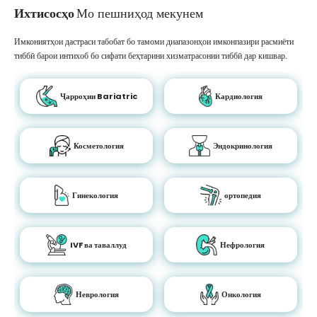
Ихтисосҳо
Мо пешниҳод мекунем
Имкониятҳои дастраси табобат бо тамоми диапазонҳои имконпазири расмиёти
тиббӣ барои интихоб бо сифати беҳтарини хизматрасонии тиббӣ дар кишвар.
Ҷарроҳии Bariatric
Кардиология
Косметология
Эндокринология
Гинекология
ортопедия
IVF ва таваллуд
Нефрология
Неврология
Онкология