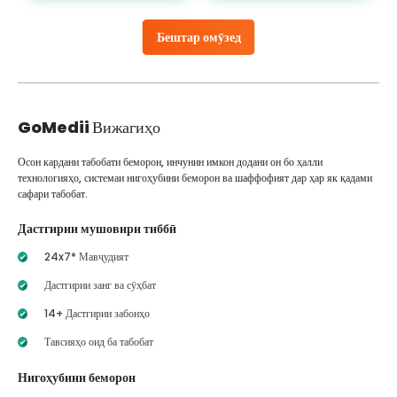
Бештар омӯзед
GoMedii
Вижагиҳо
Осон кардани табобати беморон, инчунин имкон додани он бо ҳалли
технологияҳо, системаи нигоҳубини беморон ва шаффофият дар ҳар як қадами
сафари табобат.
Дастгирии мушовири тиббӣ
24x7* Мавҷудият
Дастгирии занг ва сӯҳбат
14+ Дастгирии забонҳо
Тавсияҳо оид ба табобат
Нигоҳубини беморон