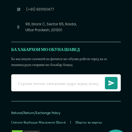
(+91) 9311101477
96, block C, Sector 65, Noida,
Uttar Pradesh, 201301
БА ХАБАРХОИ МО ОБУНА ШАВЕД
Ба маслиҳати саломатӣ ва фитнеси мо обунаи ройгон гиред ва аз
пешниҳодҳои охирини мо бохабар бошед
Refund/Return/Exchange Policy
Сиёсати Корбурди Маълумоти Шахсӣ
|
Шартҳо ва шартҳо