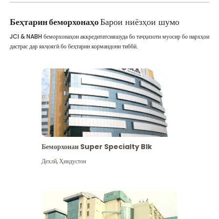
Беҳтарин беморхонаҳо
Барои ниёзҳои шумо
JCI & NABH беморхонаҳои аккредитатсияшуда бо таҷҳизоти муосир бо нархҳои
дастрас дар якҷоягӣ бо беҳтарин кормандони тиббӣ.
Беморхонаи Super Specialty Blk
Дехлй
,
Ҳиндустон