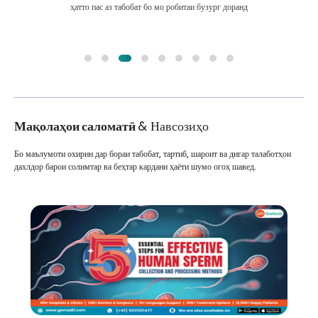
ҳатто пас аз табобат бо мо робитаи бузург доранд
Мақолаҳои саломатӣ
& Навсозиҳо
Бо маълумоти охирин дар бораи табобат, тартиб, шароит ва дигар талаботҳои
дахлдор барои солимтар ва беҳтар кардани ҳаёти шумо огоҳ шавед.