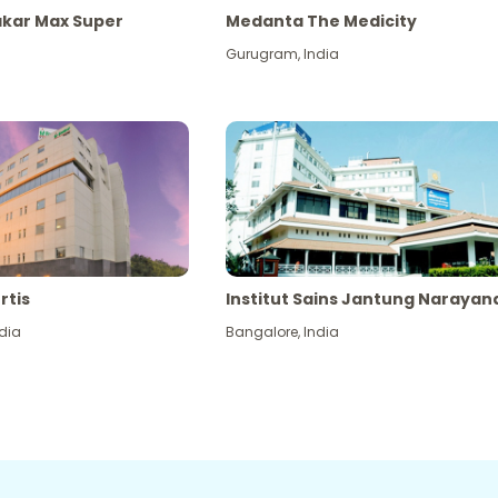
akar Max Super
Medanta The Medicity
Gurugram
,
India
rtis
Institut Sains Jantung Narayan
dia
Bangalore
,
India