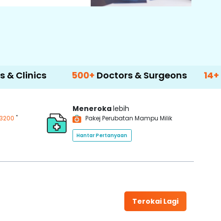
500+
Doctors & Surgeons
14+
Language 
Meneroka
lebih
*
3200
Pakej Perubatan Mampu Milik
Hantar Pertanyaan
Terokai Lagi