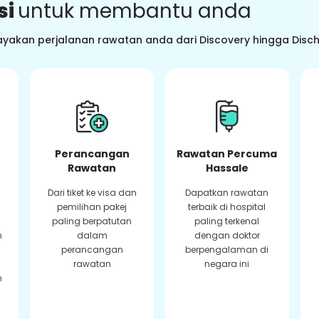
si
untuk membantu anda
ayakan perjalanan rawatan anda dari Discovery hingga Dis
Perancangan
Rawatan Percuma
Rawatan
Hassale
Dari tiket ke visa dan
Dapatkan rawatan
pemilihan pakej
terbaik di hospital
paling berpatutan
paling terkenal
n
dalam
dengan doktor
perancangan
berpengalaman di
rawatan
negara ini
n