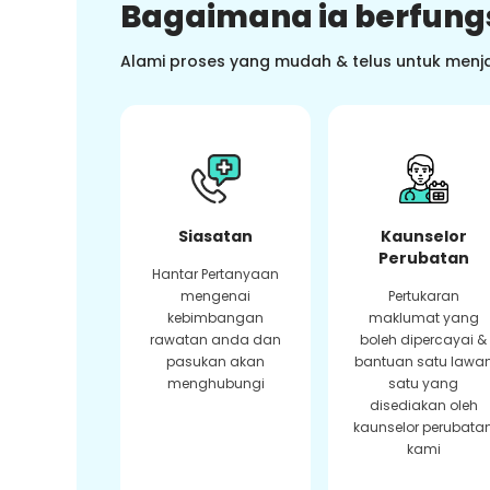
Bagaimana ia berfung
Alami proses yang mudah & telus untuk menj
Siasatan
Kaunselor
Perubatan
Hantar Pertanyaan
mengenai
Pertukaran
kebimbangan
maklumat yang
rawatan anda dan
boleh dipercayai &
pasukan akan
bantuan satu lawa
menghubungi
satu yang
disediakan oleh
kaunselor perubata
kami