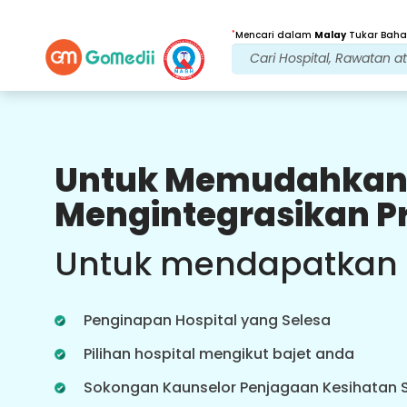
*
Mencari dalam
Malay
Tukar Bahas
Untuk Memudahkan
Faedah Kami
Mengintegrasikan P
Rawatan Selepas
penjagaan susulan
Untuk mendapatkan
Dapatkan sokongan perubatan dan
pesakit 24x7 dengan pasukan kami
yang menangani isu anda pada
Penginapan Hospital yang Selesa
setiap masa. Kemas kini berkala
tentang keperluan rawatan anda.
Pilihan hospital mengikut bajet anda
Sokongan Kaunselor Penjagaan Kesihatan