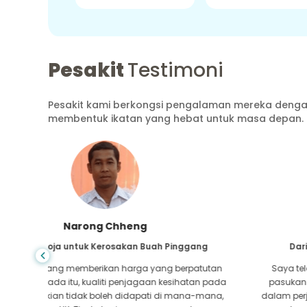
Pesakit
Testimoni
Pesakit kami berkongsi pengalaman mereka dengan
membentuk ikatan yang hebat untuk masa depan.
Shandha Das
ang
Dari Bangladesh untuk Gastroenterologi
atutan
Saya telah berterima kasih kepada anak saya dan
tan pada
pasukan cemerlang GoMedii yang membantu saya
a-mana,
dalam perjalanan saya dari Bangladesh ke India untuk