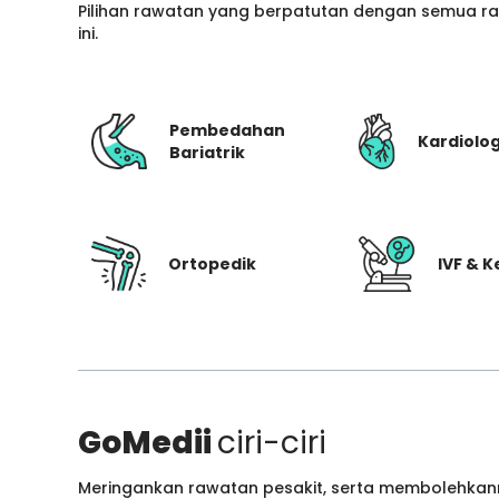
Pilihan rawatan yang berpatutan dengan semua ran
ini.
Pembedahan
Kardiolog
Bariatrik
Ortopedik
IVF & 
GoMedii
ciri-ciri
Meringankan rawatan pesakit, serta membolehkann