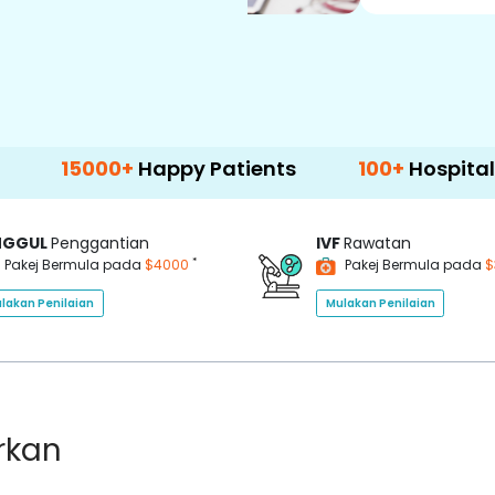
00+
Happy Patients
100+
Hospitals & Clinics
NGGUL
Penggantian
IVF
Rawatan
*
Pakej Bermula pada
$4000
Pakej Bermula pada
$
lakan Penilaian
Mulakan Penilaian
rkan