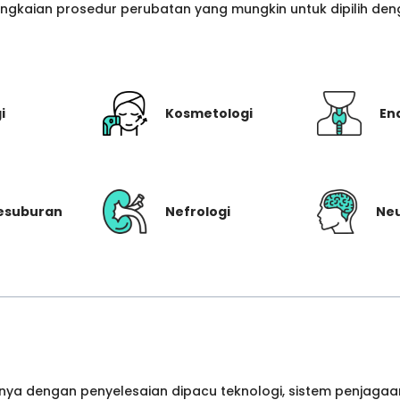
gkaian prosedur perubatan yang mungkin untuk dipilih denga
i
Kosmetologi
En
Kesuburan
Nefrologi
Neu
ya dengan penyelesaian dipacu teknologi, sistem penjagaan