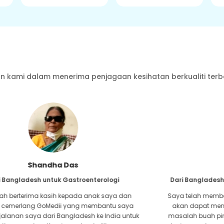
 kami dalam menerima penjagaan kesihatan berkualiti terb
Furkanul Islam
Dari Bangladesh untuk Pemindahan Buah Pinggang
Saya telah memberikan semua harapan bahawa saya
akan dapat menerima apa-apa jenis rawatan untuk
masalah buah pinggang saya. Ia hanya selepas saya