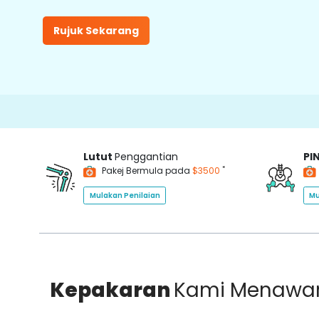
Rujuk Sekarang
150
Lutut
Penggantian
PI
*
Pakej Bermula pada
$3500
Mulakan Penilaian
Mu
Kepakaran
Kami Menawa