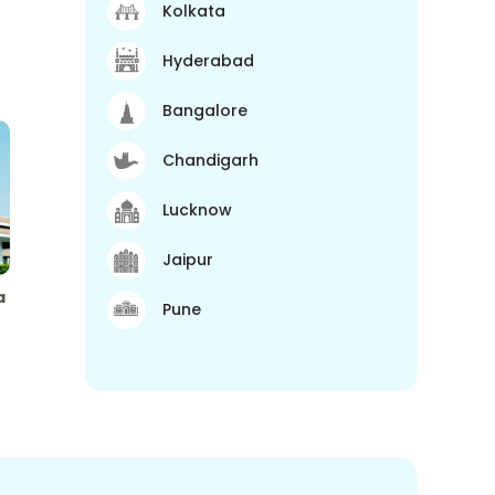
Kolkata
Hyderabad
Bangalore
Chandigarh
Lucknow
Jaipur
a
Pune