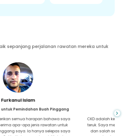
aik sepanjang perjalanan rawatan mereka untuk
Chea Sarath
Dari Kemboja untuk CKD
CKD adalah keadaan seumur hidup yang menjadi lebih
Anda ti
teruk. Saya mengalaminya lama dan akhirnya GoMedii
yang 
dan salah seorang rakan kongsi mereka di Kemboja
hati,