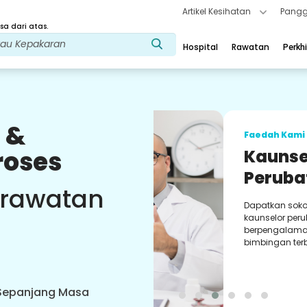
Artikel Kesihatan
Pangg
a dari atas.
Hospital
Rawatan
Perkh
 &
Faedah Kami
roses
Kaunselor
Perubatan
Ban
 rawatan
Dapatkan sokongan tetap dar
kaunselor perubatan kami yan
berpengalaman. Memberi nasi
bimbingan terbaik kepada and
 Sepanjang Masa