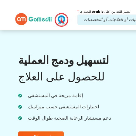
*
تغيير اللغة من أعلى.
Arabic
البحث في
فوائدنا
لتسهيل ودمج العملية
بعد العلاج
متابعة الرعاية
للحصول على العلاج
احصل على دعم طبي ودعم للمرضى على مدار
الساعة طوال أيام الأسبوع مع فريقنا الذي يعالج
مشاكلك في جميع الأوقات. تحديثات منتظمة على
احتياجاتك العلاجية.
إقامة مريحة في المستشفى
اختيارات المستشفى حسب ميزانيتك
دعم مستشار الرعاية الصحية طوال الوقت