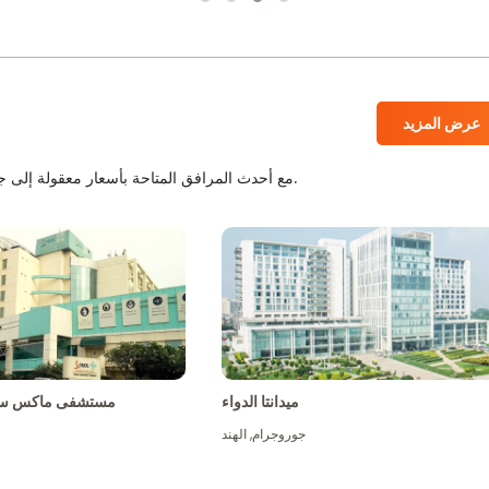
عرض المزيد
المستشفيات المعتمدة من JCI و NABH مع أحدث المرافق المتاحة بأسعار معقولة إلى جانب أفضل الطاقم الطبي.
ميدانتا الدواء
مستشفى ماكس سو
جوروجرام
,
الهند