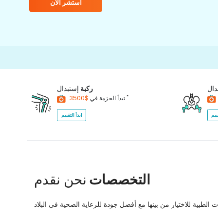
استشر الآن
دال
ركبة
إستبدال
*
$3500
تبدأ الحزمة في
ييم
ابدأ التقييم
التخصصات
نحن نقدم