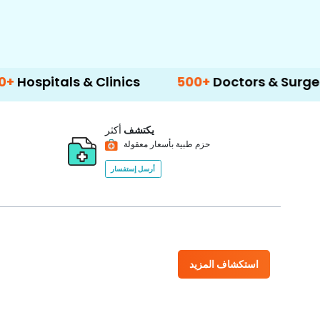
s & Clinics
500+
Doctors & Surgeons
14+
يكتشف
أكثر
حزم طبية بأسعار معقولة
أرسل إستفسار
استكشاف المزيد