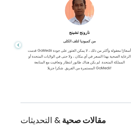
شاندها داس
من بنغلاديش لأمراض الجهاز الهضمي
لقد شكرت ابني وفريق GoMedii الرائع الذي ساعدني في رحلتي من
بنغلاديش إلى الهند لتلقي العلاج. لقد اتخذنا الخيار الصحيح في اختيار
الرعاية ا
GoMedii. حتى بعد العلاج يحتفظون بعلاقة قوية معنا
الممل
مقالات صحية
& التحديثات