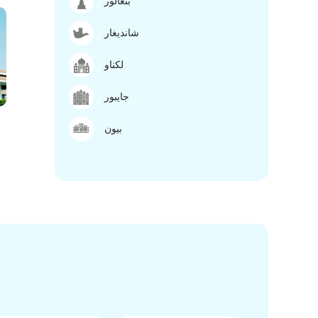
بنغالور
شانديغار
لكناو
جايبور
بيون