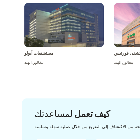
شفى فورتيس
مستشفيات أبولو
بنغالور
,
الهند
بنغالور
,
الهند
كيف تعمل
لمساعدتك