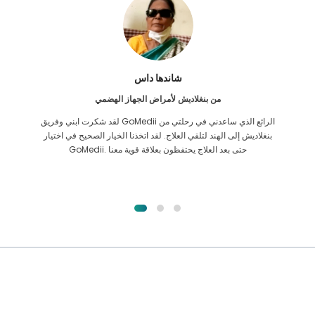
فرق الاسلام
من بنجلاديش لزراعة الكلى
لقد أعطيت كل الأمل في أنني سأتمكن من تلقي أي نوع من العلاج لمشكلة
الكلى التي أعاني منها. كان ذلك فقط بعد أن صادفت GoMedii بحمد الله
واتصلت بهم.