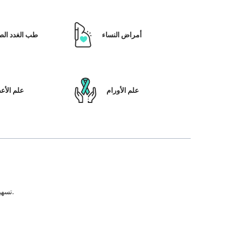
أمراض النساء
طب الغدد الص
علم الأورام
علم الأ
تسهيل علاج المريض ، بالإضافة إلى تمكينه بالحلول التي تعتمد على التكنولوجيا ونظام رعاية المرضى والشفافية في كل خطوة من خطوات رحلة العلاج.