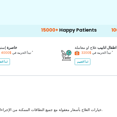
15000+
Happy Patients
100+
Hospital
اطفال انابيب
علاج او معاملة
خاصرة
إستب
*
*
$3200
تبدأ الحزمة في
$4000
تبدأ الحزمة في
ابدأ التقييم
ابدأ التق
خيارات العلاج بأسعار معقولة مع جميع النطاقات الممكنة من الإجراءات الطبية للاختيار من بينها مع أفضل جودة للرعاية الصحية في البلاد.