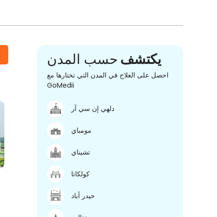
يكتشف
حسب المدن
احصل على العلاج في المدن التي تختارها مع
GoMedii
دلهي إن سي آر
مومباي
تشيناي
كولكاتا
حيدر أباد