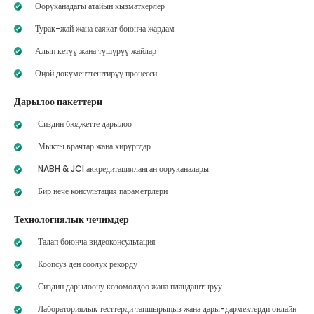
Ооруканадагы атайын кызматкерлер
Турак-жай жана саякат боюнча жардам
Алып кетүү жана түшүрүү жайлар
Оңой документтештирүү процесси
Дарылоо пакеттери
Сиздин бюджетте дарылоо
Мыкты врачтар жана хирургдар
NABH & JCI аккредитацияланган ооруканалары
Бир нече консультация параметрлери
Технологиялык чечимдер
Талап боюнча видеоконсультация
Коопсуз ден соолук рекорду
Сиздин дарылоону көзөмөлдөө жана пландаштыруу
Лабораториялык тесттерди тапшырыңыз жана дары-дармектерди онлайн