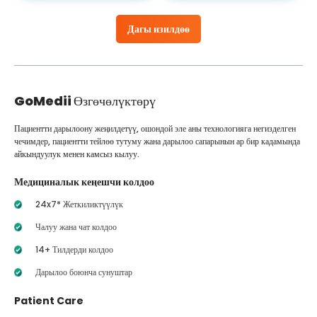
Дагы изилдөө
GoMedii
Өзгөчөлүктөрү
Пациентти дарылоону жеңилдетүү, ошондой эле аны технологияга негизделген
чечимдер, пациентти тейлөө тутуму жана дарылоо сапарынын ар бир кадамында
айкындуулук менен камсыз кылуу.
Медициналык кеңешчи колдоо
24x7* Жеткиликтүүлүк
Чалуу жана чат колдоо
14+ Тилдерди колдоо
Дарылоо боюнча сунуштар
Patient Care