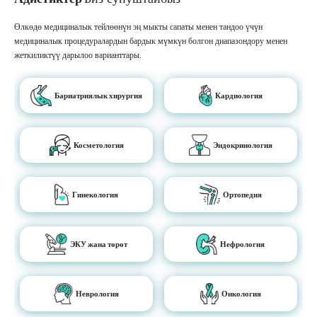
Өлкөдө медициналык тейлөөнүн эң мыкты сапаты менен тандоо үчүн
медициналык процедуралардын бардык мүмкүн болгон диапазондору менен
жеткиликтүү дарылоо варианттары.
Бариатриялык хирургия
Кардиология
Косметология
Эндокринология
Гинекология
Ортопедия
ЭКУ жана төрөт
Нефрология
Неврология
Онкология