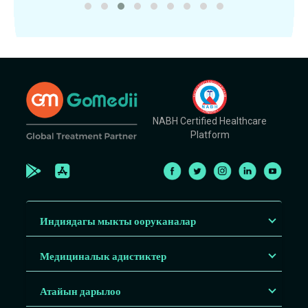
NABH Certified Healthcare
Platform
Индиядагы мыкты ооруканалар
Медициналык адистиктер
Атайын дарылоо