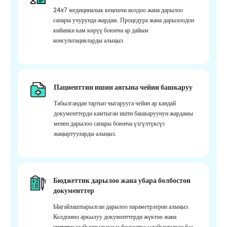
24x7 медициналык кеңешчи колдоо жана дарылоо
сапары учурунда жардам. Процедура жана дарылоодон
кийинки кам көрүү боюнча ар дайым
консультацияларды алыңыз.
Пациенттин ишин аягына чейин башкаруу
Табылгандан тартып чыгарууга чейин ар кандай
документтерди камтыган ишти башкаруунун жардамы
менен дарылоо сапары боюнча үзгүлтүксүз
жаңыртууларды алыңыз.
Бюджеттик дарылоо жана убара болбостон
документтер
Ыңгайлаштырылган дарылоо параметрлерин алыңыз.
Колдонмо аркылуу документтерди жүктөө жана
иштетүү кыйынчылыксыз бюджетке ылайыкталган баа