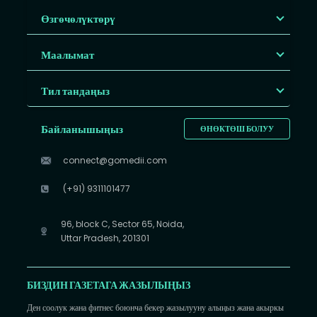
Өзгөчөлүктөрү
Маалымат
Тил тандаңыз
Байланышыңыз
ӨНӨКТӨШ БОЛУУ
connect@gomedii.com
(+91) 9311101477
96, block C, Sector 65, Noida,
Uttar Pradesh, 201301
БИЗДИН ГАЗЕТАГА ЖАЗЫЛЫҢЫЗ
Ден соолук жана фитнес боюнча бекер жазылууну алыңыз жана акыркы