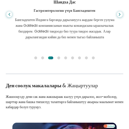
Шандха Дас
Гастроэнтерология үчүн Бангладештен
Бангладештен Индияга барганда дарыланууга жардам берген уулума
жана GoMedii компаниясынын мыкты командасына ыраазычылык
билдирем. GoMedii тандоодо биз туура тандоо жасадык. Алар
дарылангандан кийин да биз менен тыгыз байланышта
Ден соолук макалалары
& Жаңыртуулар
Жашооңузду дени сак жана жакшыраак кылуу үчүн дарылоо, жол-жоболор,
шарттар жана башка тиешелүү талаптарга байланыштуу акыркы маалымат менен
кабардар болуп туруңуз.