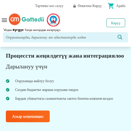
shopping_cart
Тартипке көз салуу
Өнөктөш Кирүү
Араба
menu
Кирүү
*
Издөө
Kyrgyz
Тилди жогорудан өзгөртүңүз.
Процессти жеңилдетүү жана интеграциялоо
Дарылануу үчүн
Ооруканада жайлуу болуу
Сиздин бюджетке жараша оорукана тандоо
Бардык убакыттагы саламаттыкты сактоо боюнча кеңешчи колдоо
Азыр кеңешиңиз