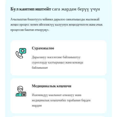
Бул кантип иштейт
сага жардам берүү үчүн
Ачылыштан бошотууга чейинки дарылоо саякатыңызды жылмакай
жеңил процесс менен ийгиликтүү кылуунун жеңилдетилген жана ачык
процессин баштан өткөрүңүз.
Сурамжылоо
Дарылануу маселесине байланыштуу
суроолорду калтырыңыз жана команда
байланышат
Медициналык кеңешчи
Ишенимдүү маалымат алмашуу жана
медициналык кеңешчибиз тарабынан бирден
жардам