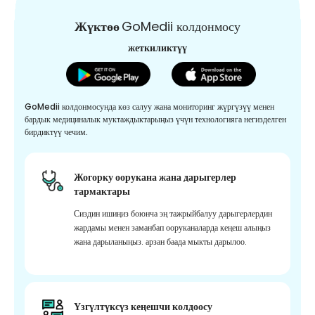
Жүктөө
GoMedii колдонмосу
жеткиликтүү
GoMedii колдонмосунда көз салуу жана мониторинг жүргүзүү менен
бардык медициналык муктаждыктарыңыз үчүн технологияга негизделген
бирдиктүү чечим.
Жогорку оорукана жана дарыгерлер
тармактары
Сиздин ишиңиз боюнча эң тажрыйбалуу дарыгерлердин
жардамы менен заманбап ооруканаларда кеңеш алыңыз
жана дарыланыңыз. арзан баада мыкты дарылоо.
Үзгүлтүксүз кеңешчи колдоосу