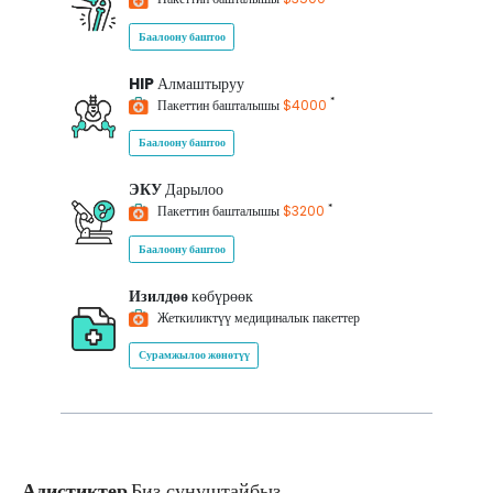
Баалоону баштоо
HIP
Алмаштыруу
*
Пакеттин башталышы
$4000
Баалоону баштоо
ЭКУ
Дарылоо
*
Пакеттин башталышы
$3200
Баалоону баштоо
Изилдөө
көбүрөөк
Жеткиликтүү медициналык пакеттер
Сурамжылоо жөнөтүү
Адистиктер
Биз сунуштайбыз