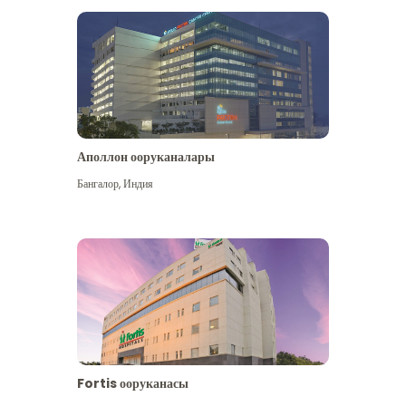
Аполлон ооруканалары
Көбүрөөк көрүү
Бангалор
,
Индия
Fortis ооруканасы