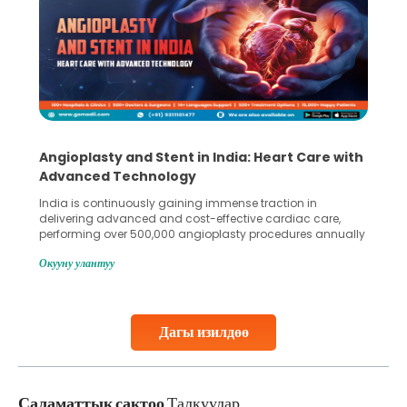
Angioplasty and Stent in India: Heart Care with
Advanced Technology
India is continuously gaining immense traction in
delivering advanced and cost-effective cardiac care,
performing over 500,000 angioplasty procedures annually
with a success rate exceeding 90%. Patients across the
Окууну улантуу
globe are searching for treatments like angioplasty and
stent placement in Indian hospitals, owing to the
combination of high-quality care and affordability.
Studies, such as one published
Дагы изилдөө
Continue Reading
Саламаттык сактоо
Талкуулар