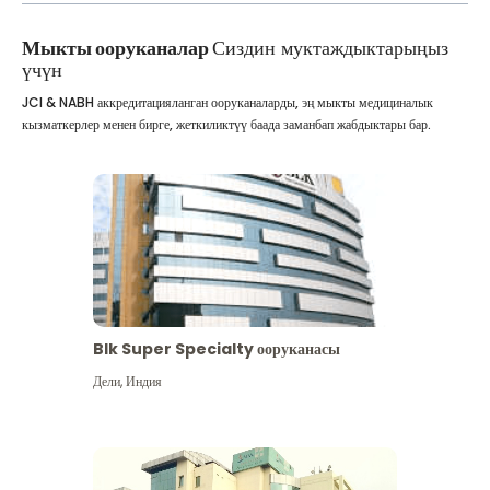
Мыкты ооруканалар
Сиздин муктаждыктарыңыз
үчүн
JCI & NABH аккредитацияланган ооруканаларды, эң мыкты медициналык
кызматкерлер менен бирге, жеткиликтүү баада заманбап жабдыктары бар.
Blk Super Specialty ооруканасы
Дели
,
Индия