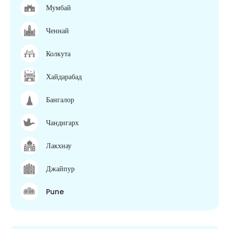
Мумбай
Ченнай
Колкута
Хайдарабад
Бангалор
Чандигарх
Лакхнау
Джайпур
Pune