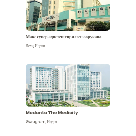
Макс супер адистештирилген оорукана
Дели
,
Индия
Medanta The Medicity
Gurugram
,
Индия