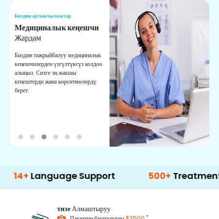
Биздин артыкчылыктар
Б
Медициналык кеңешчи
О
Жардам
К
Биздин тажрыйбалуу медициналык
Д
кеңешчилерден үзгүлтүксүз колдоо
ж
алыңыз. Сизге эң жакшы
р
кеңештерди жана көрсөтмөлөрдү
т
берет.
о
Language Support
500+
Treatment Optio
тизе
Алмаштыруу
*
Пакеттин башталышы
$3500