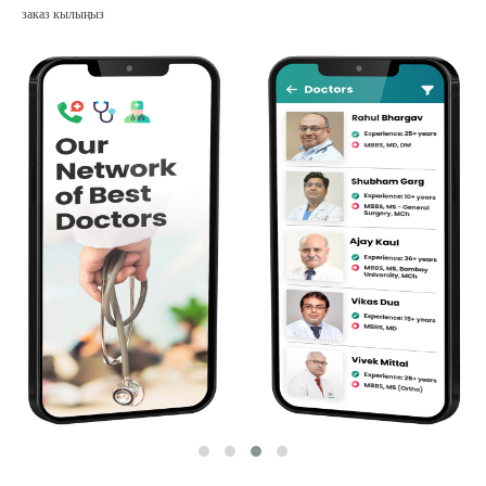
заказ кылыңыз