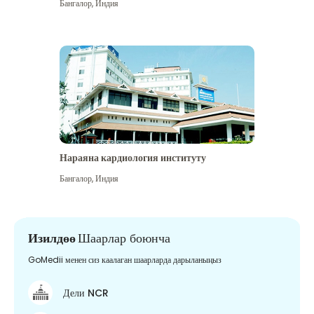
Бангалор
,
Индия
Нараяна кардиология институту
Бангалор
,
Индия
Изилдөө
Шаарлар боюнча
GoMedii менен сиз каалаган шаарларда дарыланыңыз
Дели NCR