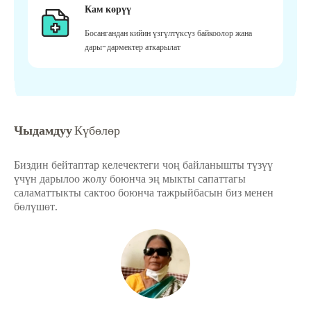
Кам көрүү
Босангандан кийин үзгүлтүксүз байкоолор жана
дары-дармектер аткарылат
Чыдамдуу
Күбөлөр
Биздин бейтаптар келечектеги чоң байланышты түзүү
үчүн дарылоо жолу боюнча эң мыкты сапаттагы
саламаттыкты сактоо боюнча тажрыйбасын биз менен
бөлүшөт.