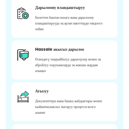
Дарылоону пландаштыруу
Билеттен баштап визага жана дарылоону
пландаштырууда эң арзан пакеттерди тандоого
чейин
Hassale акысыз дарылоо
Өлкөдөгү тажрыйбалуу дарыгерлер менен эң
абройлуу ооруканаларда эң жакшы жардам
алыңыз
Агызуу
Документтери жана башка жабдыктары менен
кыйынчылыксыз чыгаруу процесси колго
алынат