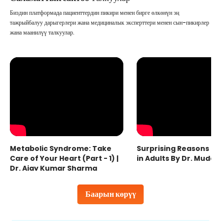
Биздин платформада пациенттердин пикири менен бирге өлкөнүн эң
тажрыйбалуу дарыгерлери жана медициналык эксперттери менен сын-пикирлер
жана маанилүү талкуулар.
Metabolic Syndrome: Take
Surprising Reasons fo
Care of Your Heart (Part - 1) |
in Adults By Dr. Mudas
Dr. Ajay Kumar Sharma
Баарын көрүү