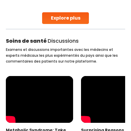
parenthood. Skilled technicians collect sperm using
specialized procedures to ensure optimal quality. Once
collected, they process the
Explore plus
Continue Reading
Soins de santé
Discussions
Examens et discussions importantes avec les médecins et
experts médicaux les plus expérimentés du pays ainsi que les
commentaires des patients sur notre plateforme.
Metabolic Syndrome: Take
Surprising Reasons fo