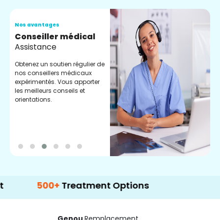
Nos avantages
N
Conseiller médical
V
Assistance
C
Obtenez un soutien régulier de
C
nos conseillers médicaux
n
expérimentés. Vous apporter
e
les meilleurs conseils et
t
orientations.
p
d
500+
Treatment Options
Genou
Remplacement