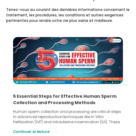
Tenez-vous au courant des dernières informations concernant le
traitement, les procédures, les conditions et autres exigences
pertinentes pour rendre votre vie plus saine et meilleure.
5 Essential Steps for Effective Human Sperm
Collection and Processing Methods
Human sperm collection and processing are critical steps
in advanced reproductive techniques like In Vitro
Fertilization (IVF) and intrauterine insemination (IUI). These
methods enable medical professionals to tackle fertility
Continuer la lecture
challenges and help couples achieve their dream of