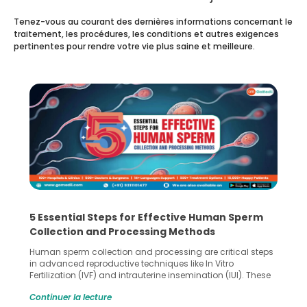
Tenez-vous au courant des dernières informations concernant le
traitement, les procédures, les conditions et autres exigences
pertinentes pour rendre votre vie plus saine et meilleure.
5 Essential Steps for Effective Human Sperm
Collection and Processing Methods
Human sperm collection and processing are critical steps
in advanced reproductive techniques like In Vitro
Fertilization (IVF) and intrauterine insemination (IUI). These
methods enable medical professionals to tackle fertility
Continuer la lecture
challenges and help couples achieve their dream of