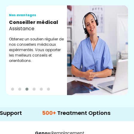
Nos avantages
N
Conseiller médical
V
Assistance
C
Obtenez un soutien régulier de
C
nos conseillers médicaux
n
expérimentés. Vous apporter
e
les meilleurs conseils et
t
orientations.
p
d
t
500+
Treatment Options
Genou
Remplacement