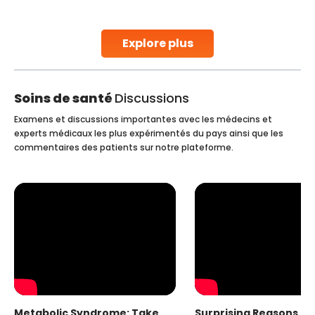
parenthood. Skilled technicians collect sperm using
specialized procedures to ensure optimal quality. Once
collected, they process the
Explore plus
Continue Reading
Soins de santé
Discussions
Examens et discussions importantes avec les médecins et
experts médicaux les plus expérimentés du pays ainsi que les
commentaires des patients sur notre plateforme.
Metabolic Syndrome: Take
Surprising Reasons fo