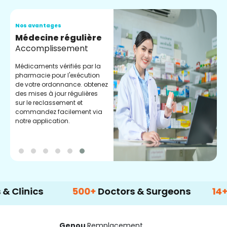
Nos avantages
N
Médecine régulière
S
Accomplissement
D
s
Médicaments vérifiés par la
g
pharmacie pour l'exécution
c
de votre ordonnance. obtenez
l
des mises à jour régulières
sur le reclassement et
commandez facilement via
notre application.
cs
500+
Doctors & Surgeons
14+
Langua
Genou
Remplacement