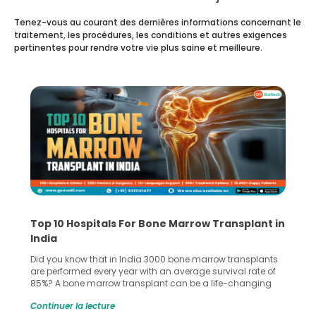
Tenez-vous au courant des dernières informations concernant le
traitement, les procédures, les conditions et autres exigences
pertinentes pour rendre votre vie plus saine et meilleure.
splant in
Recognizing Critical Symptoms of a Frontal
Lobe Brain Tumor Could Save Your Life
ansplants
Did you know that the frontal lobe of your brain is the m
l rate of
common site for tumor occurrence? The frontal lobe is 
hanging
key part of your brain and is responsible for various
ospital can
important functions in your body. Any sort of damage 
Continuer la lecture
orld’s
harm to it can lead to serious complications. However, 