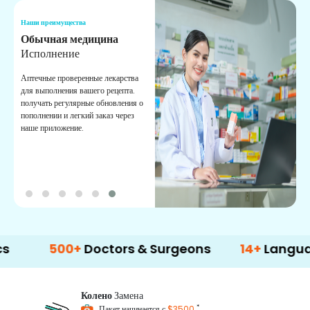
Наши преимущества
Н
Обычная медицина
Т
Исполнение
И
п
Аптечные проверенные лекарства
в
для выполнения вашего рецепта.
к
получать регулярные обновления о
пополнении и легкий заказ через
наше приложение.
500+
Doctors & Surgeons
14+
Language Su
Колено
Замена
*
Пакет начинается с
$3500