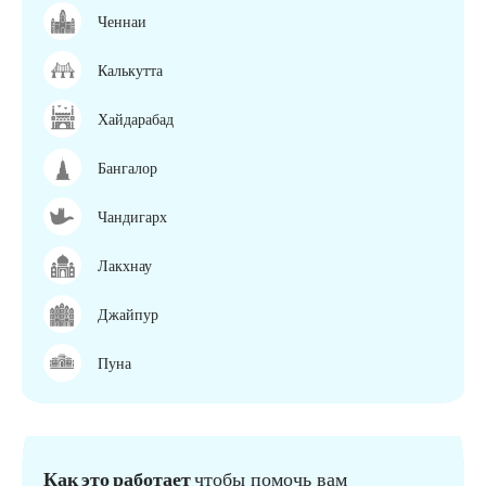
Ченнаи
Калькутта
Хайдарабад
Бангалор
Чандигарх
Лакхнау
Джайпур
Пуна
Как это работает
чтобы помочь вам