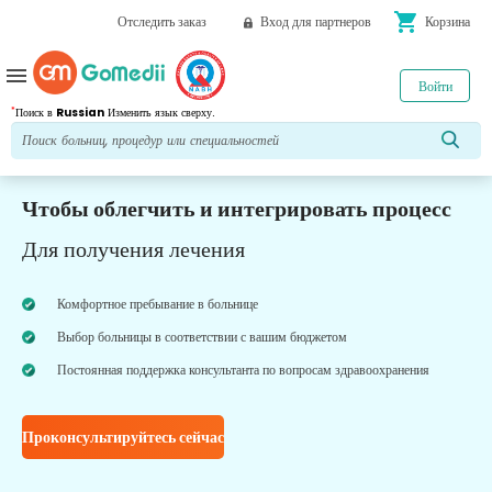
shopping_cart
Отследить заказ
Вход для партнеров
Корзина
menu
Войти
*
Поиск в
Russian
Изменить язык сверху.
Чтобы облегчить и интегрировать процесс
Для получения лечения
Комфортное пребывание в больнице
Выбор больницы в соответствии с вашим бюджетом
Постоянная поддержка консультанта по вопросам здравоохранения
Проконсультируйтесь сейчас