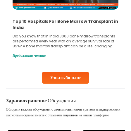
Recognizing Critical Symptoms of a Frontal
Lobe Brain Tumor Could Save Your Life
Did you know that the frontal lobe of your brain is the most
common site for tumor occurrence? The frontal lobe is a
key part of your brain and is responsible for various
important functions in your body. Any sort of damage or
Продолжить чтение
harm to it can lead to serious complications. However, with
early diagnosis
Continue Reading
Узнать больше
Здравоохранение
Обсуждения
Обзоры и важные обсуждения с самыми опытными врачами и медицинскими
экспертами страны вместе с отзывами пациентов на нашей платформе.