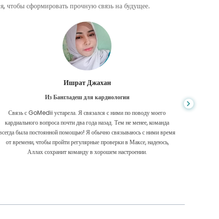
, чтобы сформировать прочную связь на будущее.
Ишрат Джахан
Из Бангладеш для кардиологии
Связь с GoMedii устарела. Я связался с ними по поводу моего
Изучая 
кардиального вопроса почти два года назад. Тем не менее, команда
был самы
всегда была постоянной помощью! Я обычно связываюсь с ними время
мнение
от времени, чтобы пройти регулярные проверки в Максе, надеюсь,
Аллах сохранит команду в хорошем настроении.