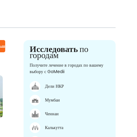
льше
Исследовать
по
городам
Получите лечение в городах по вашему
выбору с GoMedii
Дели НКР
Мумбаи
Ченнаи
Калькутта