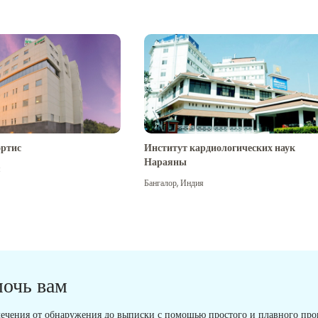
ртис
Институт кардиологических наук
Нараяны
я
Бангалор
,
Индия
мочь вам
ечения от обнаружения до выписки с помощью простого и плавного проц