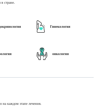
в стране.
докринология
Гинекология
рология
онкология
ю на каждом этапе лечения.