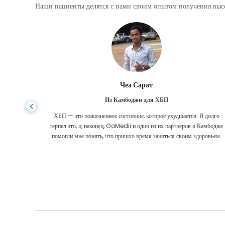
Наши пациенты делятся с нами своим опытом получения высо
Чеа Сарат
Из Камбоджи для ХБП
ие моей
ХБП — это пожизненное состояние, которое ухудшается. Я долго
 милости
терпел это, и, наконец, GoMedii и один из их партнеров в Камбодже
помогли мне понять, что пришло время заняться своим здоровьем.