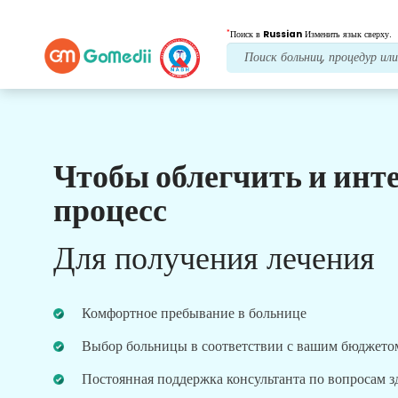
*
Поиск в
Russian
Изменить язык сверху.
Чтобы облегчить и инт
Наши преимущества
процесс
Онлайн видео
Консультации
Для получения лечения
Онлайн-консультации с нашими самыми
опытными врачами по поводу лечения в режиме
реального времени для лучшего медицинского
Комфортное пребывание в больнице
обслуживания.
Выбор больницы в соответствии с вашим бюджето
Постоянная поддержка консультанта по вопросам 