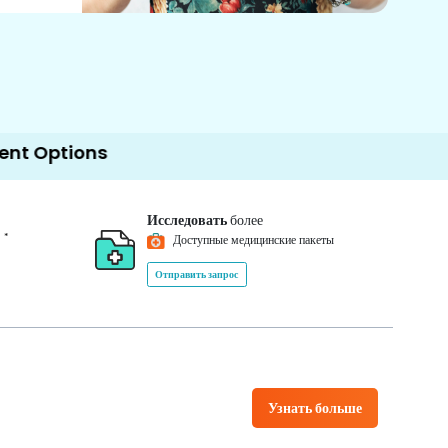
ns
Исследовать
более
*
0
Доступные медицинские пакеты
Отправить запрос
Узнать больше