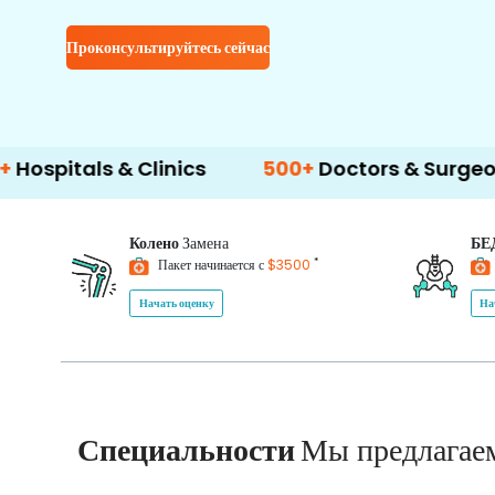
Проконсультируйтесь сейчас
s & Clinics
500+
Doctors & Surgeons
14+
Колено
Замена
БЕ
*
Пакет начинается с
$3500
Начать оценку
На
Специальности
Мы предлагае