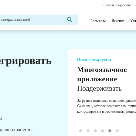
Статьи о здоровье
Больницы
Лечение
Ус
егрировать
Наши преимущества
Многоязычное
приложение
Поддерживать
Загрузите наше многоязычное прилож
GoMedii, которое поможет вам лучше
контролировать и отслеживать процесс
м
здравоохранения