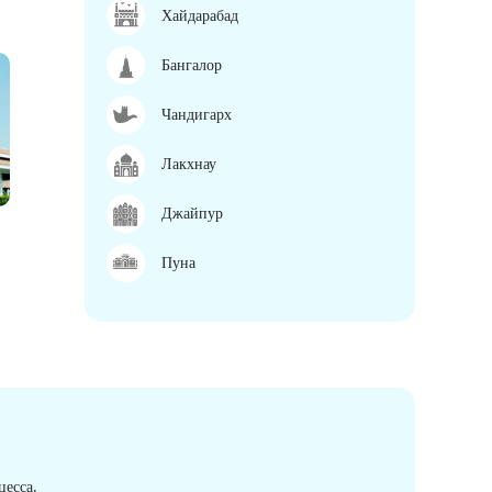
Хайдарабад
Бангалор
Чандигарх
Лакхнау
Джайпур
Пуна
есса.