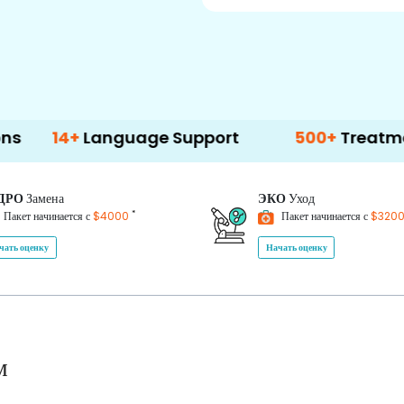
Language Support
500+
Treatment Optio
ДРО
Замена
ЭКО
Уход
*
Пакет начинается с
$4000
Пакет начинается с
$320
чать оценку
Начать оценку
м