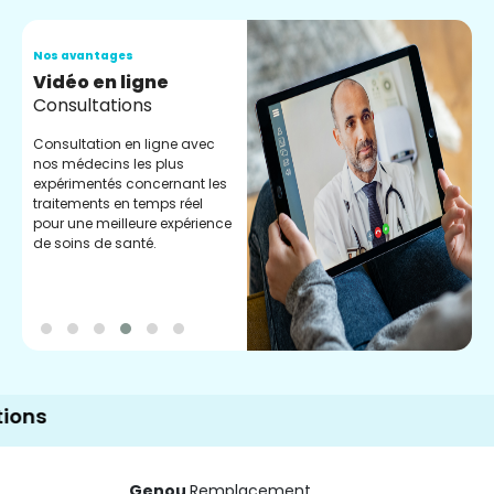
Nos avantages
N
Vidéo en ligne
A
Consultations
m
Consultation en ligne avec
T
nos médecins les plus
G
expérimentés concernant les
a
traitements en temps réel
v
pour une meilleure expérience
d
de soins de santé.
p
Genou
Remplacement