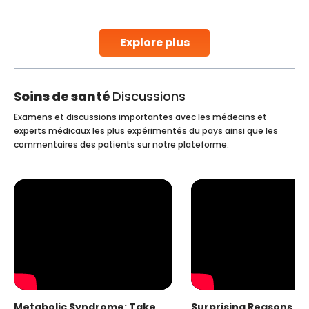
increases the chances of successful treatment. In
females, lung cancer symptoms sometimes
Continue Reading
Explore plus
Soins de santé
Discussions
Examens et discussions importantes avec les médecins et
experts médicaux les plus expérimentés du pays ainsi que les
commentaires des patients sur notre plateforme.
Metabolic Syndrome: Take
Surprising Reasons fo