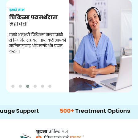
हमारे लाभ
ह
चिकित्सा परामर्शदाता
सहायता
व
हमारे अनुभवी चिकित्सा सलाहकारों
ब
से नियमित सहायता प्राप्त करें। आपको
व
सर्वोत्तम सलाह और मार्गदर्शन प्रदान
ह
करना।
ऑ
pport
500+
Treatment Options
घुटना
प्रतिस्थापन
*
पैकेज प्रारंभ करें
$3500