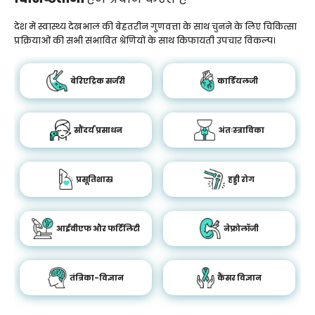
देश में स्वास्थ्य देखभाल की बेहतरीन गुणवत्ता के साथ चुनने के लिए चिकित्सा
प्रक्रियाओं की सभी संभावित श्रेणियों के साथ किफायती उपचार विकल्प।
बेरिएट्रिक सर्जरी
कार्डियलजी
सौंदर्य प्रसाधन
अंतःस्त्राविका
प्रसूतिशास्र
हड्डी रोग
आईवीएफ और फर्टिलिटी
नेफ्रोलॉजी
तंत्रिका-विज्ञान
कैंसर विज्ञान