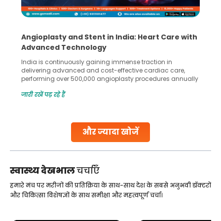
5 Essential Steps for Effective Human Sperm
Collection and Processing Methods
Human sperm collection and processing are critical steps
in advanced reproductive techniques like In Vitro
Fertilization (IVF) and intrauterine insemination (IUI). These
methods enable medical professionals to tackle fertility
जारी रखें पढ़ रहे हैं
challenges and help couples achieve their dream of
parenthood. Skilled technicians collect sperm using
specialized procedures to ensure optimal quality. Once
collected, they process the
और ज्यादा खोजें
Continue Reading
स्वास्थ्य देखभाल
चर्चाएँ
हमारे मंच पर मरीजों की प्रतिक्रिया के साथ-साथ देश के सबसे अनुभवी डॉक्टरों
और चिकित्सा विशेषज्ञों के साथ समीक्षा और महत्वपूर्ण चर्चा।