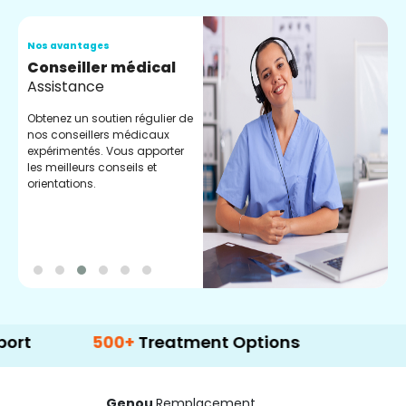
Nos avantages
N
Conseiller médical
V
Assistance
C
Obtenez un soutien régulier de
C
nos conseillers médicaux
n
expérimentés. Vous apporter
e
les meilleurs conseils et
t
orientations.
p
d
500+
Treatment Options
Genou
Remplacement