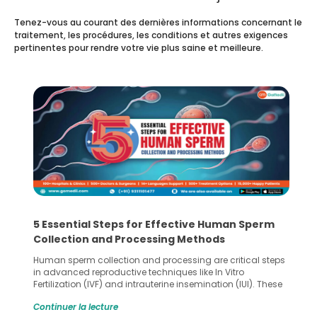
Tenez-vous au courant des dernières informations concernant le
traitement, les procédures, les conditions et autres exigences
pertinentes pour rendre votre vie plus saine et meilleure.
5 Essential Steps for Effective Human Sperm
Collection and Processing Methods
Human sperm collection and processing are critical steps
in advanced reproductive techniques like In Vitro
Fertilization (IVF) and intrauterine insemination (IUI). These
methods enable medical professionals to tackle fertility
Continuer la lecture
challenges and help couples achieve their dream of