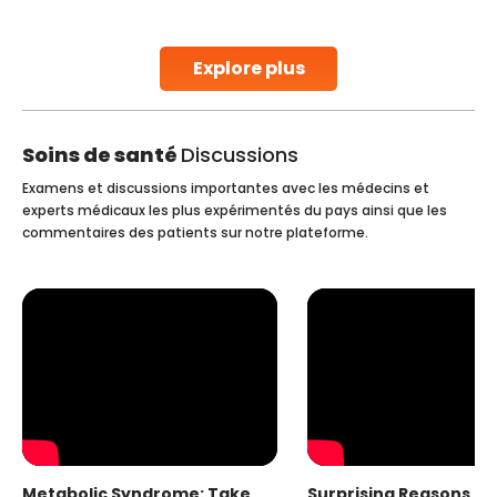
parenthood. Skilled technicians collect sperm using
specialized procedures to ensure optimal quality. Once
collected, they process the
Explore plus
Continue Reading
Soins de santé
Discussions
Examens et discussions importantes avec les médecins et
experts médicaux les plus expérimentés du pays ainsi que les
commentaires des patients sur notre plateforme.
Metabolic Syndrome: Take
Surprising Reasons fo