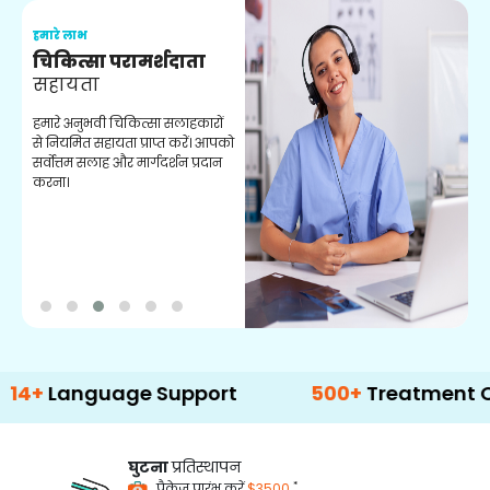
हमारे लाभ
ह
चिकित्सा परामर्शदाता
सहायता
व
हमारे अनुभवी चिकित्सा सलाहकारों
ब
से नियमित सहायता प्राप्त करें। आपको
व
सर्वोत्तम सलाह और मार्गदर्शन प्रदान
ह
करना।
ऑ
nguage Support
500+
Treatment Options
घुटना
प्रतिस्थापन
*
पैकेज प्रारंभ करें
$3500