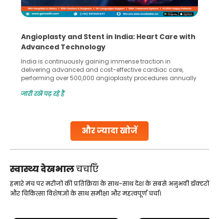
Angioplasty and Stent in India: Heart Care with
Advanced Technology
India is continuously gaining immense traction in
delivering advanced and cost-effective cardiac care,
performing over 500,000 angioplasty procedures annually
with a success rate exceeding 90%. Patients across the
जारी रखें पढ़ रहे हैं
globe are searching for treatments like angioplasty and
stent placement in Indian hospitals, owing to the
combination of high-quality care and affordability.
Studies, such as one published
और ज्यादा खोजें
Continue Reading
स्वास्थ्य देखभाल
चर्चाएँ
हमारे मंच पर मरीजों की प्रतिक्रिया के साथ-साथ देश के सबसे अनुभवी डॉक्टरों
और चिकित्सा विशेषज्ञों के साथ समीक्षा और महत्वपूर्ण चर्चा।