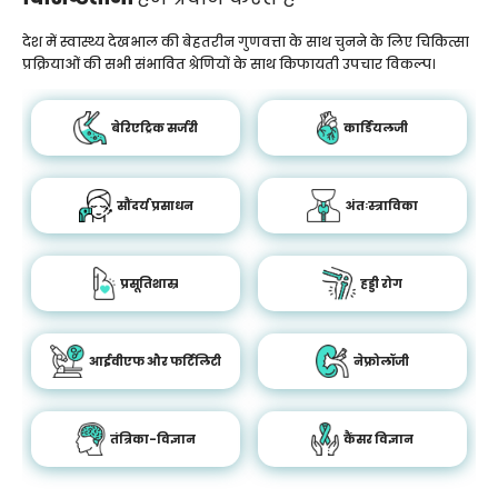
देश में स्वास्थ्य देखभाल की बेहतरीन गुणवत्ता के साथ चुनने के लिए चिकित्सा
प्रक्रियाओं की सभी संभावित श्रेणियों के साथ किफायती उपचार विकल्प।
बेरिएट्रिक सर्जरी
कार्डियलजी
सौंदर्य प्रसाधन
अंतःस्त्राविका
प्रसूतिशास्र
हड्डी रोग
आईवीएफ और फर्टिलिटी
नेफ्रोलॉजी
तंत्रिका-विज्ञान
कैंसर विज्ञान