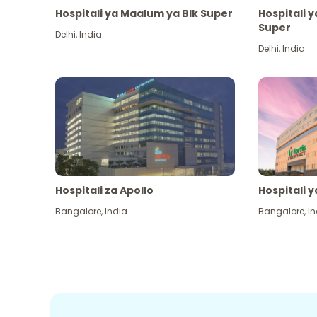
Hospitali ya Maalum ya Blk Super
Hospitali 
Super
Delhi
,
India
Delhi
,
India
Hospitali za Apollo
Hospitali y
Bangalore
,
India
Bangalore
,
In