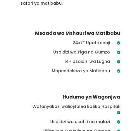
safari ya matibabu.
Msaada wa Mshauri wa Matibabu
24x7* Upatikanaji
Usaidizi wa Piga na Gumzo
14+ Usaidizi wa Lugha
Mapendekezo ya Matibabu
Huduma ya Wagonjwa
Wafanyakazi waliojitolea katika Hospitali
Usaidizi wa usafiri na malazi
Vifaa vya Kuchukua na Kuacha