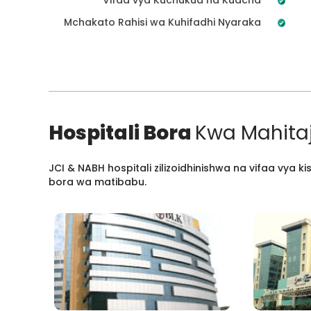
Mchakato Rahisi wa Kuhifadhi Nyaraka
Hospitali Bora
Kwa Mahitaj
JCI & NABH hospitali zilizoidhinishwa na vifaa vya
bora wa matibabu.