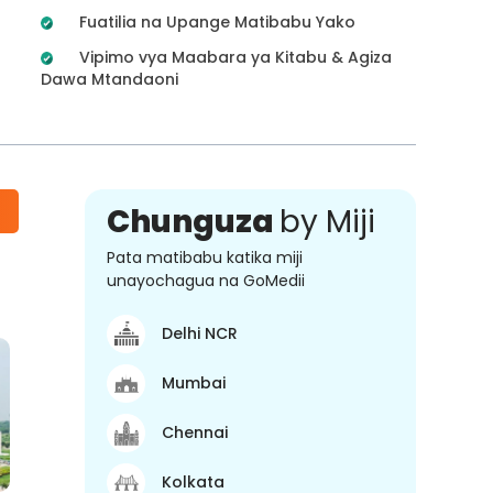
Fuatilia na Upange Matibabu Yako
Vipimo vya Maabara ya Kitabu & Agiza
Dawa Mtandaoni
Chunguza
by Miji
Pata matibabu katika miji
unayochagua na GoMedii
Delhi NCR
Mumbai
Chennai
Kolkata