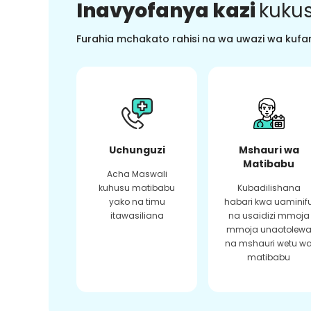
Inavyofanya kazi
kukus
Furahia mchakato rahisi na wa uwazi wa kufan
Uchunguzi
Mshauri wa
Matibabu
Acha Maswali
kuhusu matibabu
Kubadilishana
yako na timu
habari kwa uaminif
itawasiliana
na usaidizi mmoja
mmoja unaotolew
na mshauri wetu w
matibabu