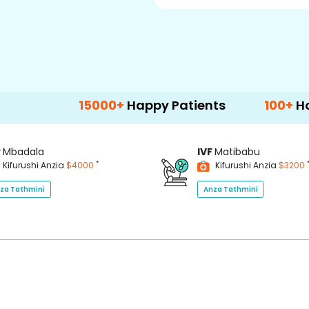
15000+
Happy Patients
100+
Hospitals & 
P
Mbadala
IVF
Matibabu
*
Kifurushi Anzia
$4000
Kifurushi Anzia
$3200
za Tathmini
Anza Tathmini