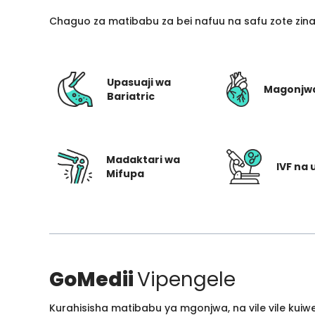
Chaguo za matibabu za bei nafuu na safu zote zin
Upasuaji wa
Magonjw
Bariatric
Madaktari wa
IVF na 
Mifupa
GoMedii
Vipengele
Kurahisisha matibabu ya mgonjwa, na vile vile kui