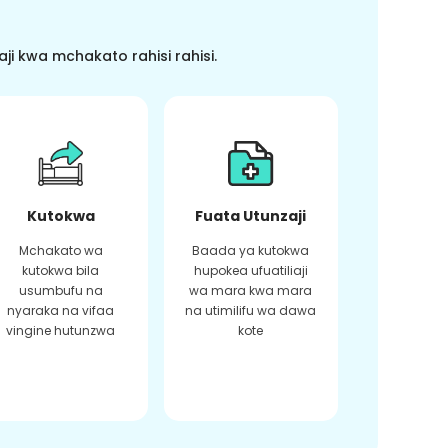
i kwa mchakato rahisi rahisi.
Kutokwa
Fuata Utunzaji
Mchakato wa
Baada ya kutokwa
kutokwa bila
hupokea ufuatiliaji
usumbufu na
wa mara kwa mara
nyaraka na vifaa
na utimilifu wa dawa
vingine hutunzwa
kote