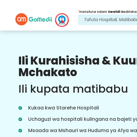
*
Inatafuta ndani
Swahili
Badilisha
Ili Kurahisisha & K
Faida Zetu
Mchakato
Baada ya
Matibabu
ufuatiliaji
Ili kupata matibabu
wa huduma
Pata usaidizi wa matibabu na
mgonjwa wa 24x7 na timu yetu
Kukaa kwa Starehe Hospitali
inayoshughulikia masuala yako kila
wakati. Taarifa za mara kwa mara
Uchaguzi wa hospitali kulingana na bajeti 
kuhusu mahitaji yako ya matibabu.
Msaada wa Mshauri wa Huduma ya Afya w