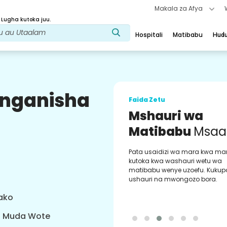
Makala za Afya
 Lugha kutoka juu.
Hospitali
Matibabu
Hud
uunganisha
Faida Zetu
Mshauri wa
Matibabu
Msaa
Pata usaidizi wa mara kwa ma
kutoka kwa washauri wetu wa
matibabu wenye uzoefu. Kukup
ushauri na mwongozo bora.
yako
a Muda Wote