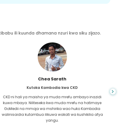
babu ili kuunda dhamana nzuri kwa siku zijazo.
Chea Sarath
Kutoka Kambodia kwa CKD
CKD ni hali ya maisha ya muda mrefu ambayo inazidi
kuwa mbaya. Niliteseka kwa muda mrefu na hatimaye
nilip
GoMedii na mmoja wa mshirika wao huko Kambodia
kwe
walinisaidia kutambua ilikuwa wakati wa kushikilia afya
kufa
yangu.