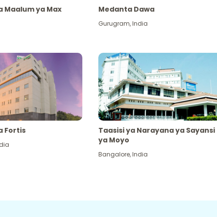
ya Maalum ya Max
Medanta Dawa
Gurugram
,
India
a Fortis
Taasisi ya Narayana ya Sayansi
ya Moyo
dia
Bangalore
,
India