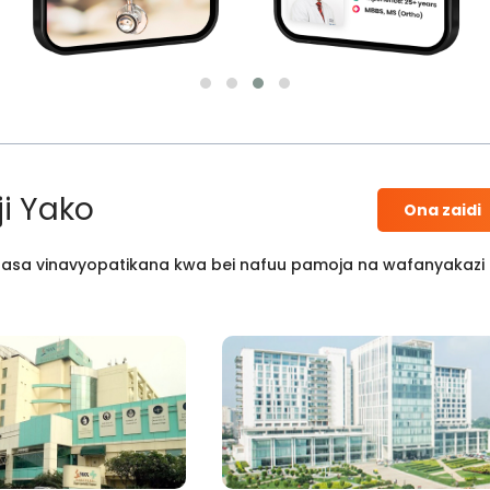
i Yako
Ona zaidi
 kisasa vinavyopatikana kwa bei nafuu pamoja na wafanyakazi