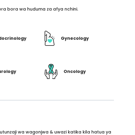
ra bora wa huduma za afya nchini.
docrinology
Gynecology
urology
Oncology
utunzaji wa wagonjwa & uwazi katika kila hatua ya