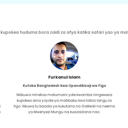
kupokea huduma bora zaidi za afya katika safari yao ya mati
Furkanul Islam
Kutoka Bangladesh kwa Upandikizaji wa Figo
Nilikuwa nimetoa matumaini yote kwamba ningeweza
kupokea aina yoyote ya matibabu kwa tatizo langu la
i
figo. Ilikuwa tu baada ya kukutana na GoMedii na neema
u
ya Mwenyezi Mungu na kuwasiliana nao.