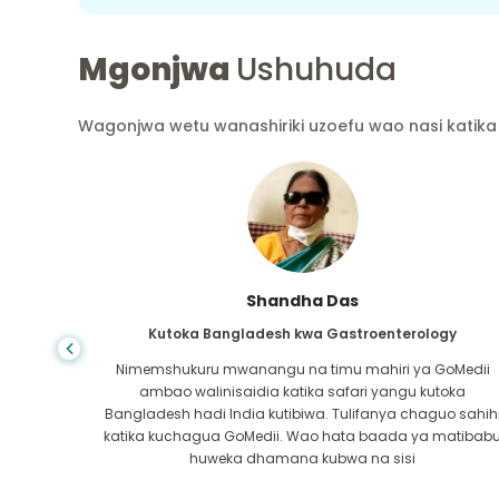
Mgonjwa
Ushuhuda
Wagonjwa wetu wanashiriki uzoefu wao nasi katika 
Shandha Das
Kutoka Bangladesh kwa Gastroenterology
ra wa
Nimemshukuru mwanangu na timu mahiri ya GoMedii
atikana
ambao walinisaidia katika safari yangu kutoka
 safu ya
Bangladesh hadi India kutibiwa. Tulifanya chaguo sahih
ra kwa
katika kuchagua GoMedii. Wao hata baada ya matibab
i!
huweka dhamana kubwa na sisi