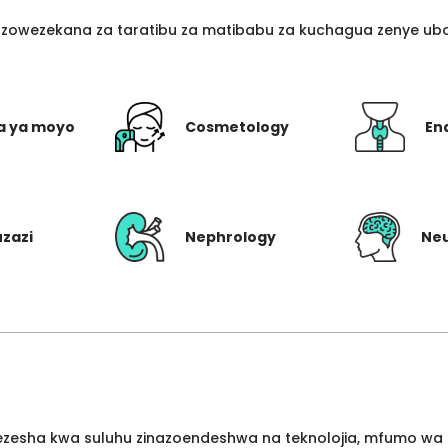
azowezekana za taratibu za matibabu za kuchagua zenye ubo
a ya moyo
Cosmetology
En
uzazi
Nephrology
Ne
wezesha kwa suluhu zinazoendeshwa na teknolojia, mfumo wa 