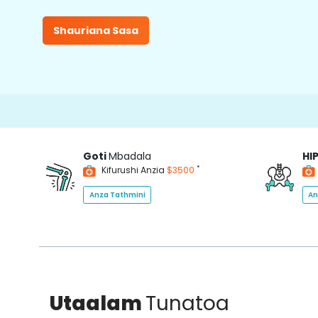
Shauriana Sasa
Goti
Mbadala
HI
*
Kifurushi Anzia
$3500
Anza Tathmini
An
Utaalam
Tunatoa