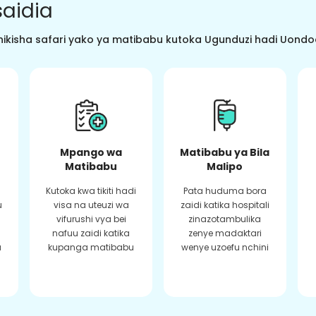
aidia
ikisha safari yako ya matibabu kutoka Ugunduzi hadi Uondoaj
Mpango wa
Matibabu ya Bila
Matibabu
Malipo
Kutoka kwa tikiti hadi
Pata huduma bora
u
visa na uteuzi wa
zaidi katika hospitali
vifurushi vya bei
zinazotambulika
a
nafuu zaidi katika
zenye madaktari
a
kupanga matibabu
wenye uzoefu nchini