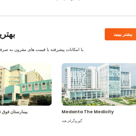
بهتری
بیشتر ببینید
بیمارستان های معتبر JCI و NABH با امکانات پیشرفته با قیمت های مقرون به صرفه همراه با بهترین کادر پزشکی.
Medanta The Medicity
بیمارستان فو
گوروگرام
,
هند