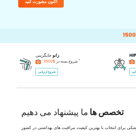
اکنون مشورت کنید
15000+
Happy
HI
زانو
جایگزینی
*
$3500
شروع بسته در
بی
شروع ارزیابی
تخصص ها
ما پیشنهاد می دهیم