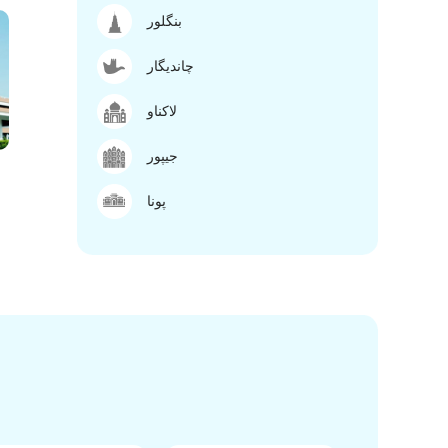
بنگلور
چاندیگار
لاکناو
جیپور
پونا