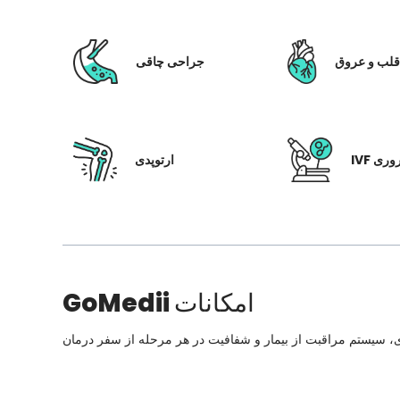
لب و عروق
جراحی چاقی
 باروری
ارتوپدی
امکانات
GoMedii