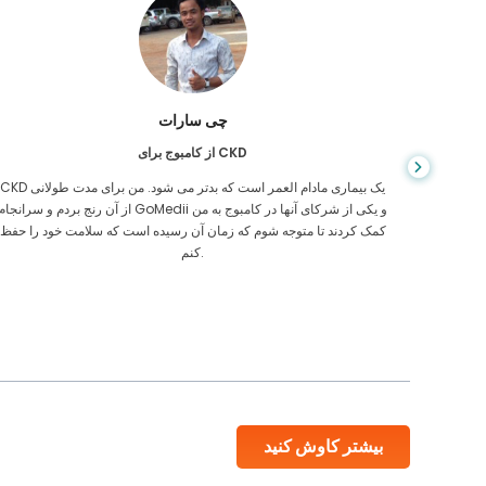
چی سارات
از کامبوج برای CKD
، وقتی
CKD یک بیماری مادام العمر است که بدتر می شود. من برای مدت طولانی
ی رفتن
از آن رنج بردم و سرانجام GoMedii و یکی از شرکای آنها در کامبوج به م
یکی از
کمک کردند تا متوجه شوم که زمان آن رسیده است که سلامت خود را حفظ
کنم.
بیشتر کاوش کنید