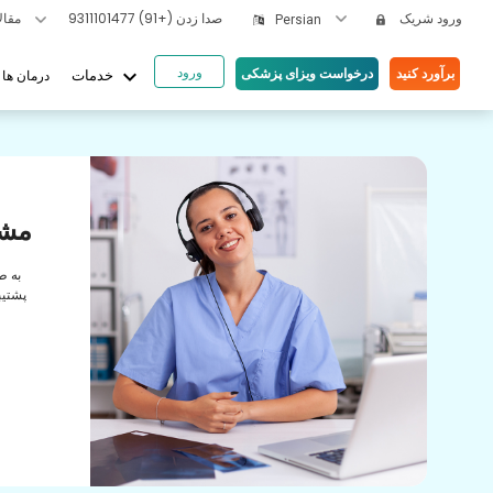
ورود شریک
صدا زدن
(+91) 9311101477
مقالات بهداشتی
Persian
ورود
keyboard_arrow_down
برآورد کنید
درخواست ویزای پزشکی
درمان ها
خدمات
یای ما
ها
مشا
رابطه
به ط
راقبت
پشتیب