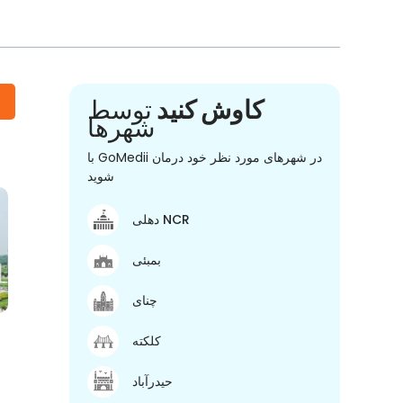
کاوش کنید
توسط
شهرها
با GoMedii در شهرهای مورد نظر خود درمان
شوید
دهلی NCR
بمبئی
چنای
کلکته
حیدرآباد