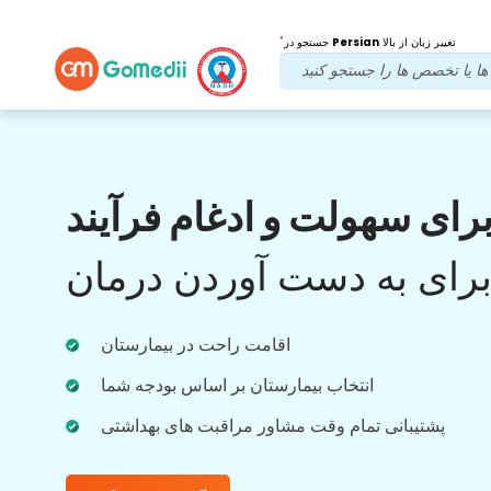
*
تغییر زبان از بالا
Persian
جستجو در
مزایای ما
رای سهولت و ادغام فرآیند
بعد از درمان
پیگیری
مراقبت
رای به دست آوردن درمان
با تیم ما که همیشه به مشکلات شما رسیدگی می
کند، پشتیبانی پزشکی و بیمار را 24x7 دریافت
اقامت راحت در بیمارستان
کنید. به روز رسانی منظم در مورد نیازهای درمانی
شما.
انتخاب بیمارستان بر اساس بودجه شما
پشتیبانی تمام وقت مشاور مراقبت های بهداشتی